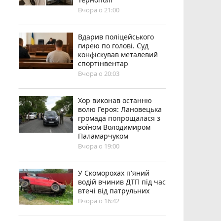
Вчора о 21:00
Вдарив поліцейського
гирею по голові. Суд
конфіскував металевий
спортінвентар
Вчора о 20:03
Хор виконав останню
волю Героя: Лановецька
громада попрощалася з
воїном Володимиром
Паламарчуком
Вчора о 19:00
У Скоморохах п'яний
водій вчинив ДТП під час
втечі від патрульних
Вчора о 16:42