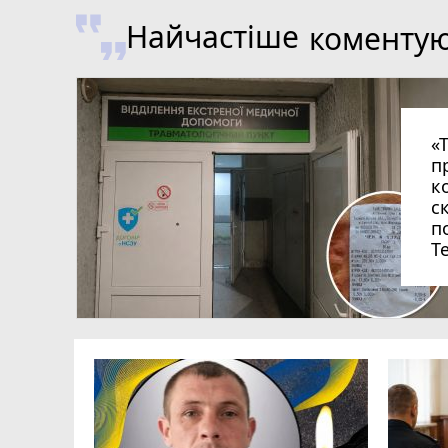
Найчастіше
коменту
«
п
к
с
п
Т
 Героїв
а Івана