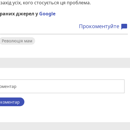
ахід усіх, кого стосується ця проблема.
браних джерел у
Google
Прокоментуйте
chat_bubble
Революція мам
 коментар