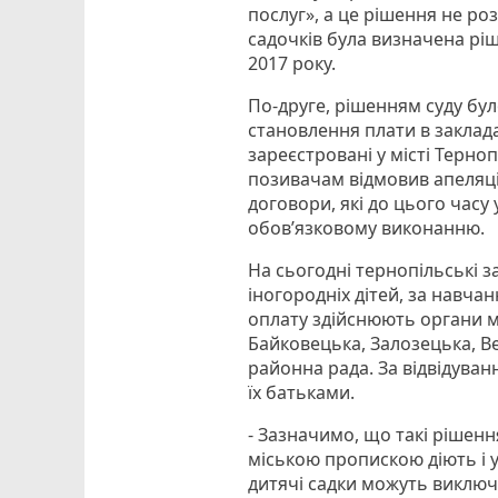
послуг», а це рішення не роз
садочків була визначена ріш
2017 року.
По-друге, рішенням суду бул
становлення плати в заклада
зареєстровані у місті Терн
позивачам відмовив апеляці
договори, які до цього часу 
обов’язковому виконанню.
На сьогодні тернопільські з
іногородніх дітей, за навча
оплату здійснюють органи м
Байковецька, Залозецька, Ве
районна рада. За відвідуван
їх батьками.
- Зазначимо, що такі рішенн
міською пропискою діють і у
дитячі садки можуть виключно