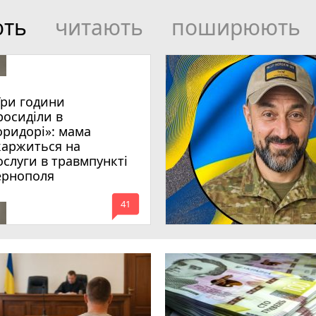
ють
читають
поширюють
Три години
росиділи в
оридорі»: мама
каржиться на
ослуги в травмпункті
ернополя
mode_comment
41