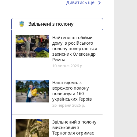
keyboard_arrow_right
Дивитись ще
Звільнені з полону
Найтепліші обійми
дому: з російського
полону повертається
захисник Олександр
Ремпа
10 липня 2026 р.
Наші вдома: з
ворожого полону
повернули 160
українських Героїв
26 червня 2026 р.
Звільнений з полону
військовий з
Тернополя отримає