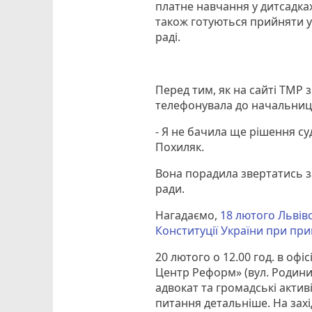
платне навчання у дитсадках
також готуються прийняти у Л
раді.
Перед тим, як на сайті ТМР 
телефонувала до начальниці 
- Я не бачила ще рішення су
Похиляк.
Вона порадила звертатись з
ради.
Нагадаємо,
18 лютого Львів
Конституції України при прий
20 лютого о 12.00 год. в офі
Центр Реформ» (вул. Родини 
адвокат та громадські актив
питання детальніше. На захі