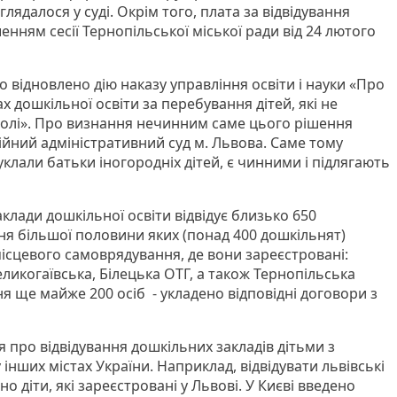
глядалося у суді. Окрім того, плата за відвідування
енням сесії Тернопільської міської ради від 24 лютого
о відновлено дію наказу управління освіти і науки «Про
х дошкільної освіти за перебування дітей, які не
ополі». Про визнання нечинним саме цього рішення
йний адміністративний суд м. Львова. Саме тому
уклали батьки іногородніх дітей, є чинними і підлягають
аклади дошкільної освіти відвідує близько 650
ння більшої половини яких (понад 400 дошкільнят)
ісцевого самоврядування, де вони зареєстровані:
ликогаївська, Білецька ОТГ, а також Тернопільська
ня ще майже 200 осіб - укладено відповідні договори з
я про відвідування дошкільних закладів дітьми з
 інших містах України. Наприклад, відвідувати львівські
 діти, які зареєстровані у Львові. У Києві введено