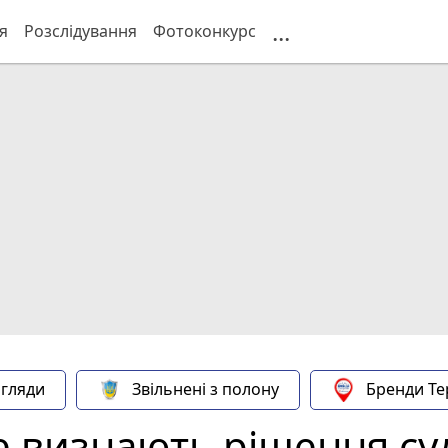
...
я
Розслідування
Фотоконкурс
гляди
Звільнені з полону
Бренди Те
не визнають рішення су