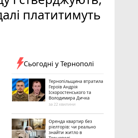
далі платитимуть
Сьогодні у Тернополі
Тернопільщина втратила
Героїв Андрія
Іскоростенського та
Володимира Дичка
за 22 хвилини
Оренда квартир без
ріелторів: чи реально
знайти житло в
Тернополі