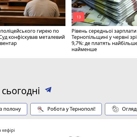
mode_comment
13
 поліцейського гирею по
Рівень середньої зарплати
 Суд конфіскував металевий
Тернопільщині у червні зрі
нвентар
9,7%: де платять найбільше
найменше
 сьогодні
 з полону
Робота у Тернополі!
Огляд
 кефірі