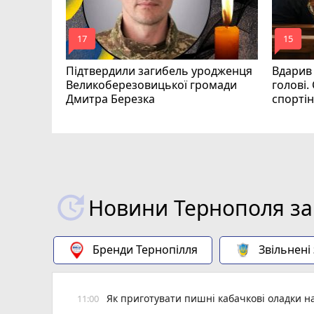
mode_comment
mode_comment
17
15
Підтвердили загибель уродженця
Вдарив
Великоберезовицької громади
голові.
Дмитра Березка
спорті
Новини Тернополя за
Бренди Тернопілля
Звільнені
Як приготувати пишні кабачкові оладки на
11:00