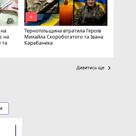
mode_comment
mode_comment
9
17
 на
Тернопільщина втратила Героїв
с на
Михайла Скоробогатого та Івана
 та
Карабаника
keyboard_arrow_right
Дивитись ще
и