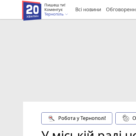
Пишеш ти!
Всі новини
Обговоренн
Коментує
Тернопіль
Робота у Тернополі!
О
У міській раді 