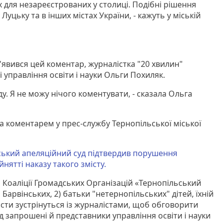
 для незареєстрованих у столиці. Подібні рішення
уцьку та в інших містах України, - кажуть у міській
з'явився цей коментар, журналістка "20 хвилин"
управління освіти і науки Ольги Похиляк.
ду. Я не можу нічого коментувати, - сказала Ольга
а коментарем у прес-службу Тернопільської міської
ський апеляційний суд підтвердив порушення
нятті наказу такого змісту.
сі Коаліції Громадських Організацій «Тернопільський
Барвінських, 2) батьки "нетернопільських" дітей, їхній
істи зустрінуться із журналістами, щоб обговорити
д запрошені й представники управління освіти і науки