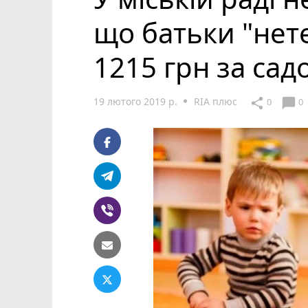
що батьки "нете
1215 грн за сад
19 лютого 2019 р.
RIA плюс
chat_bubble
share
0
0