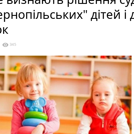
рнопільських" дітей і 
ок
visibility
345