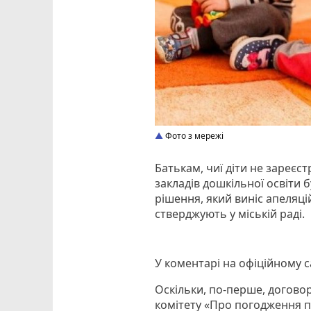
Фото з мережі
Батькам, чиї діти не зареєст
закладів дошкільної освіти б
рішення, який виніс апеляці
стверджують у міській раді.
У коментарі на офіційному с
Оскільки, по-перше, догово
комітету «Про погодження п