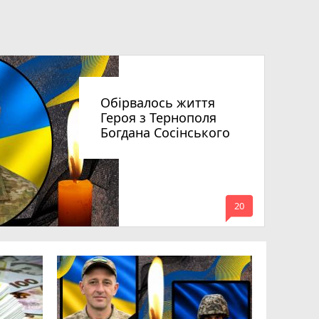
Обірвалось життя
Героя з Тернополя
Богдана Сосінського
mode_comment
20
Підтверд
Великобе
Дмитра Б