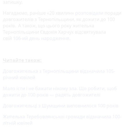
затишку.
Нагадаємо, раніше «20 хвилин»
розповідали
поради
довгожителів з Тернопільщини, як дожити до 100
років. А також, що цього року жителька
Тернопільщини Євдокія Харчук відсвяткувала
свій
106-ий день народження
.
Читайте також:
Довгожителька з Тернопільщини відзначила 105-
річний ювілей
Мало їсти і не бажати нікому зла. Що робити, щоб
дожити до 100 років — радять довгожителі
Довгожительці з Шумщини виповнилося 100 років
Жителька Теребовлянської громади відзначила 100-
літній ювілей