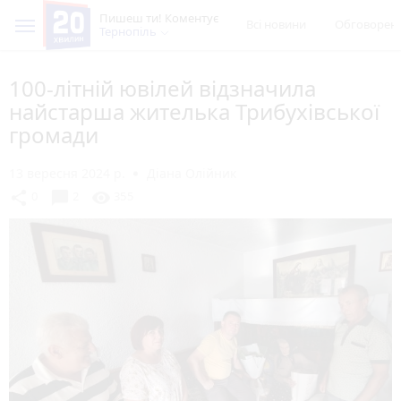
Пишеш ти! Коментує
Всі новини
Обговорен
Тернопіль
100-літній ювілей відзначила
найстарша жителька Трибухівської
громади
13 вересня 2024 р.
Діана Олійник
chat_bubble
share
visibility
0
2
355