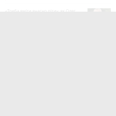
«Треба вміти вчасно піти»: як Олег
Соколовський прокоментував
призначення нового начальника
управління ЖКГ
24
3 серпня 2026 р.
На війні загинули Герої Олег
Шелетин, Юрій Пушкар, Петро Федів
та Володимир Паламарчук
23
Вчора о 09:00
Робота в Тернополі: актуальні вакансії
тижня (оновлено 5 серпня)
20
Вчора о 14:13
Підтвердили загибель уродженця