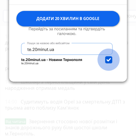
Бренди Тернопілля
Звільнені з полон
ДОДАТИ 20 ХВИЛИН В GOOGLE
15:35
Вступники почали отримувати рекомендації
до зарахування на бакалаврат: як перевірити та що
робити далі
15:02
У Тернополі зафіксували температурний
рекорд
14:30
Школяр з Тернопільщини у свій День
народження отримав медаль
14:00
Судитимуть водія Opel за смертельну ДТП з
трьома авто поблизу Кам'янок
Звернення стосовно нової розмітки і
Від читача
знаків дорожнього руху біля шостої школи
м.Тернопіль.