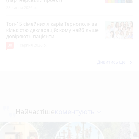
(партнерський проєкт)
28 липня 2026 р.
Топ-15 сімейних лікарів Тернополя за
кількістю декларацій: кому найбільше
довіряють пацієнти
30
1 серпня 2026 р.
keyboard_arrow_right
Дивитись ще
коментують
Найчастіше