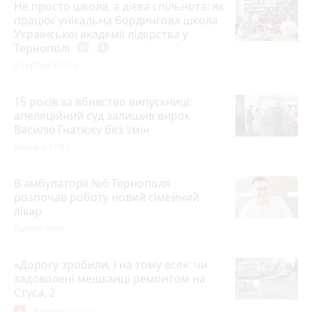
Не просто школа, а дієва спільнота: як
працює унікальна бордингова школа
Української академії лідерства у
Тернополі
photo_camera
play_circle_filled
4 серпня 2026 р.
15 років за вбивство випускниці:
апеляційний суд залишив вирок
Василю Гнатюку без змін
Вчора о 17:07
В амбулаторії №6 Тернополя
розпочав роботу новий сімейний
лікар
годину тому
«Дорогу зробили, і на тому все»: чи
задоволені мешканці ремонтом на
Стуса, 2