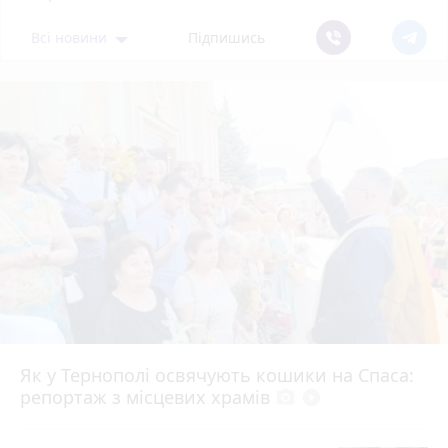
Всі новини
Підпишись
Як у Тернополі освячують кошики на Спаса:
репортаж з місцевих храмів
photo_camera
play_circle_filled