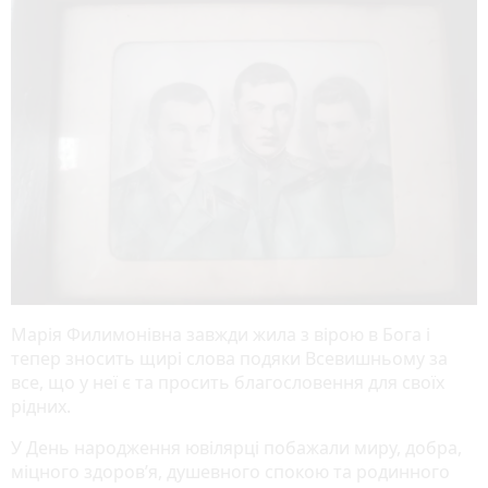
Марія Филимонівна завжди жила з вірою в Бога і
тепер зносить щирі слова подяки Всевишньому за
все, що у неї є та просить благословення для своїх
рідних.
У День народження ювілярці побажали миру, добра,
міцного здоров’я, душевного спокою та родинного