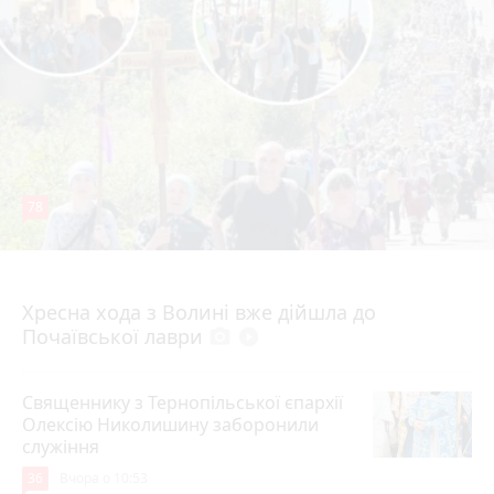
78
4 серпня 2026 р.
Хресна хода з Волині вже дійшла до
Почаївської лаври
photo_camera
play_circle_filled
Священнику з Тернопільської єпархії
Олексію Николишину заборонили
служіння
36
Вчора о 10:53