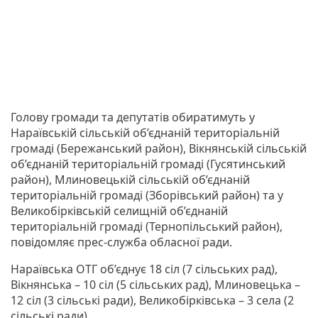
Голову громади та депутатів обиратимуть у
Нараївській сільській об’єднаній територіальній
громаді (Бережанський район), Вікнянській сільській
об’єднаній територіальній громаді (Гусятинський
район), Млиновецькій сільській об’єднаній
територіальній громаді (Зборівський район) та у
Великобірківській селищній об’єднаній
територіальній громаді (Тернопільський район),
повідомляє прес-служба обласної ради.
Нараївська ОТГ об’єднує 18 сіл (7 сільських рад),
Вікнянська – 10 сіл (5 сільських рад), Млиновецька –
12 сіл (3 сільські ради), Великобірківська – 3 села (2
сільські ради).