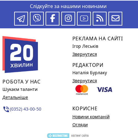
Слідкуйте за нашими новинами
РЕКЛАМА НА САЙТІ
Ігор Леськів
Звернутися
РЕДАКТОРИ
Наталія Бурлаку
Звернутися
РОБОТА У НАС
Шукаєм таланти
Детальніше
КОРИСНЕ
phone_in_talk
(0352) 43-00-50
Новини компаній
Огляди