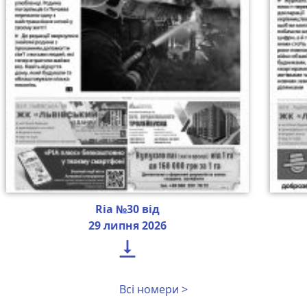
Ria №30 від
29 липня 2026

Всі номери >