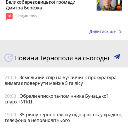
Великоберезовицької громади
Дмитра Березка
16
9 годин тому
keyboard_arrow_right
Дивитись ще
Новини Тернополя за сьогодні
21:00
Земельний спір на Бучаччині: прокуратура
вимагає повернути майже 5 га лісу
20:00
Обрали єпископа-помічника Бучацької
єпархії УГКЦ
19:00
35-річну тернополянку підозрюють у крадіжці
телефона в неповнолітнього