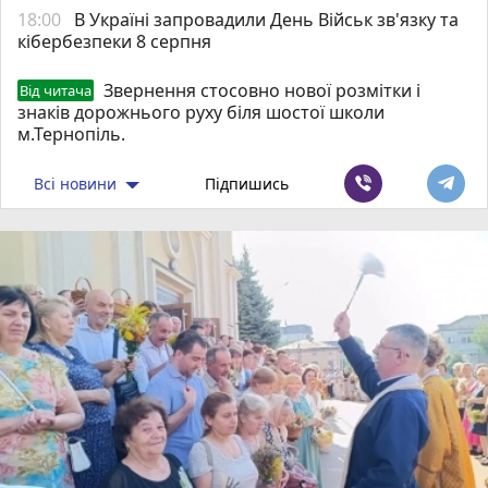
18:00
В Україні запровадили День Військ зв'язку та
кібербезпеки 8 серпня
Звернення стосовно нової розмітки і
Від читача
знаків дорожнього руху біля шостої школи
м.Тернопіль.
Всі новини
Підпишись