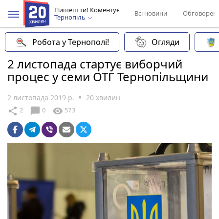
Пишеш ти! Коментує
Всі новини
Обговорен
Тернопіль
Робота у Тернополі!
Огляди
2 листопада стартує виборчий
процес у семи ОТГ Тернопільщини
2 листопада 2019 р.
20 хвилин
chat_bubble
share
visibility
2
0
573