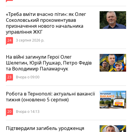
«Треба вміти вчасно піти»: як Олег
Соколовський прокоментував
призначення нового начальника
управління ЖКГ
24
3 серпня 2026 р.
На війні загинули Герої Олег
Шелетин, Юрій Пушкар, Петро Федів
та Володимир Паламарчук
23
Вчора о 09:00
Робота в Тернополі: актуальні вакансії
тижня (оновлено 5 серпня)
20
Вчора о 14:13
Підтвердили загибель уродженця