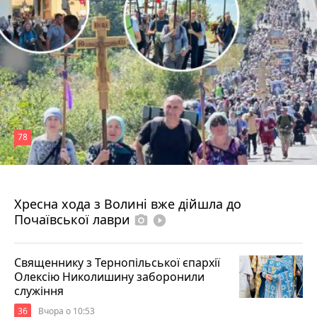
78
4 серпня 2026 р.
Хресна хода з Волині вже дійшла до
Почаївської лаври
photo_camera
play_circle_filled
Священнику з Тернопільської єпархії
Олексію Николишину заборонили
служіння
36
Вчора о 10:53