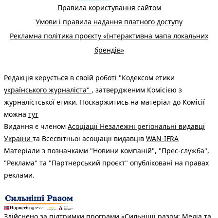
Правила користування сайтом
Умови і правила надання платного доступу
Рекламна політика проєкту «Інтерактивна мапа локальних
брендів»
Редакція керується в своїй роботі
"Кодексом етики
українського журналіста"
, затвердженим Комісією з
журналістської етики. Поскаржитись на матеріал до Комісії
можна
тут
Видання є членом
Асоціації Незалежні регіональні видавці
України
та Всесвітньої асоціації видавців
WAN-IFRA
Матеріали з позначками "Новини компаній", "Прес-служба",
"Реклама" та "Партнерський проєкт" опубліковані на правах
реклами.
Здійснено за підтримки програми «Сильніші разом: Медіа та