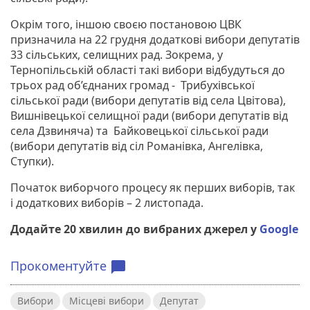
Окрім того, іншою своєю постановою ЦВК
призначила на 22 грудня додаткові вибори депутатів
33 сільських, селищних рад. Зокрема, у
Тернопільській області такі вибори відбудуться до
трьох рад об’єднаних громад - Трибухівської
сільської ради (вибори депутатів від села Цвітова),
Вишнівецької селищної ради (вибори депутатів від
села Дзвиняча) та Байковецької сільської ради
(вибори депутатів від сіл Романівка, Ангелівка,
Ступки).
Початок виборчого процесу як перших виборів, так
і додаткових виборів – 2 листопада.
Додайте 20 хвилин до вибраних джерел у
Google
Прокоментуйте
chat_bubble
Вибори
Місцеві вибори
Депутат