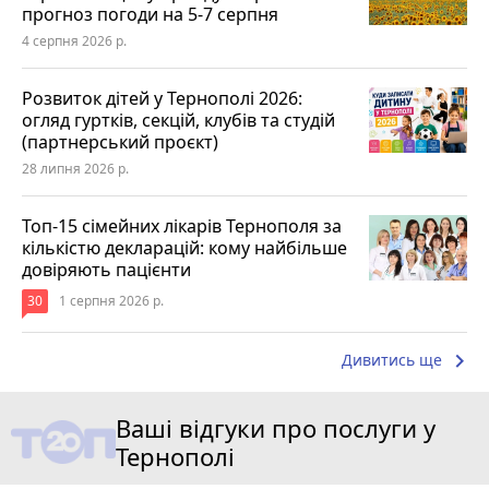
прогноз погоди на 5-7 серпня
4 серпня 2026 р.
Розвиток дітей у Тернополі 2026:
огляд гуртків, секцій, клубів та студій
(партнерський проєкт)
28 липня 2026 р.
Топ-15 сімейних лікарів Тернополя за
кількістю декларацій: кому найбільше
довіряють пацієнти
30
1 серпня 2026 р.
keyboard_arrow_right
Дивитись ще
Ваші відгуки про послуги у
Тернополі