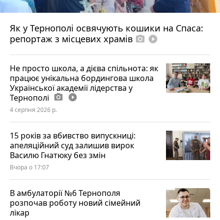
Як у Тернополі освячують кошики на Спаса:
репортаж з місцевих храмів
photo_camera
play_circle_filled
Не просто школа, а дієва спільнота: як
працює унікальна бордингова школа
Української академії лідерства у
Тернополі
photo_camera
play_circle_filled
4 серпня 2026 р.
15 років за вбивство випускниці:
апеляційний суд залишив вирок
Василю Гнатюку без змін
Вчора о 17:07
В амбулаторії №6 Тернополя
розпочав роботу новий сімейний
лікар