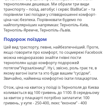
тернополянам дешевше. Ми обрали три види
транспорту – поїзд, автобус і сервіс BlaBlaCar – та
порівняли такі поїздки у співвідношенні комфорт-
ціна-час-безпека. Порівнювати будемо по
найпопулярніших напрямках: Тернопіль-Київ,
Тернопіль-Яремче, Тернопіль-Львів.
Подорож поїздом
Цей вид траспорту, певне, найбезпечніший. Проте,
якщо говорити про комфорт, то соцмережі Facebook
можна неодноразово знайти гнівні пости
тернополян щодо комфорту подорожей
потягом“Укрзалізниці”. Ну і, звісно, роль грає те, в
якому вагоні їхати та хто буде вашим “сусідом”.
Звичайно, найменш комфортно їхати плацкартом.
Отож, ціна на квиток у поїзді із Тернополя до Києва
коливається від 100 гривень до 1100. В середньому
за квиток у плацкарті потрібно заплатити: 100
гривень, у купе - 250-400, люкс “економ” - 400