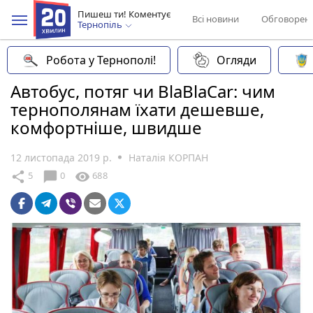
Пишеш ти! Коментує
Всі новини
Обговорен
Тернопіль
Робота у Тернополі!
Огляди
Автобус, потяг чи BlaBlaCar: чим
тернополянам їхати дешевше,
комфортніше, швидше
12 листопада 2019 р.
Наталія КОРПАН
chat_bubble
share
visibility
5
0
688