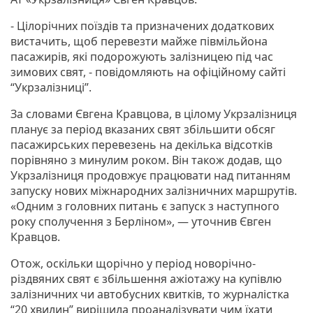
- Цілорічних поїздів та призначених додаткових
вистачить, щоб перевезти майже півмільйона
пасажирів, які подорожують залізницею під час
зимових свят, - повідомляють на офіційному сайті
“Укрзалізниці”.
За словами Євгена Кравцова, в цілому Укрзалізниця
планує за період вказаних свят збільшити обсяг
пасажирських перевезень на декілька відсотків
порівняно з минулим роком. Він також додав, що
Укрзалізниця продовжує працювати над питанням
запуску нових міжнародних залізничних маршрутів.
«Одним з головних питань є запуск з наступного
року сполучення з Берліном», — уточнив Євген
Кравцов.
Отож, оскільки щорічно у період новорічно-
різдвяних свят є збільшення ажіотажу на купівлю
залізничних чи автобусних квитків, то журналістка
“20 хвилин” вирішила проаналізувати чим їхати