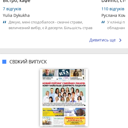
Бістро, кафе
DaVinci, ст
7 відгуків
110 відгуків
Yulia Dykukha
Руслана Ком
Дякую, мені сподобалося - смачні страви,
У клініці п
величезний вибір, є й десерти. Більшість страв
обладнання
на вагу, тому можна прикинути рахунок....
задоволена
рекомендую
keyboard_arrow_right
Дивитись ще
СВІЖИЙ ВИПУСК