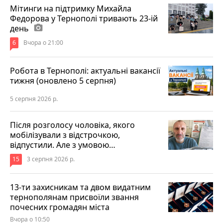
Мітинги на підтримку Михайла
Федорова у Тернополі тривають 23-ій
день
photo_camera
6
Вчора о 21:00
Робота в Тернополі: актуальні вакансії
тижня (оновлено 5 серпня)
5 серпня 2026 р.
Після розголосу чоловіка, якого
мобілізували з відстрочкою,
відпустили. Але з умовою…
15
3 серпня 2026 р.
13-ти захисникам та двом видатним
тернополянам присвоїли звання
почесних громадян міста
Вчора о 10:50