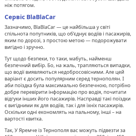
ніж потягом.
Сервіс BlaBlaCar
Зазначимо, BlaBlaCar — це найбільша у світі
спільнота попутників, що об’єднує водіїв і пасажирів,
яким по дорозі, з простою метою — подорожувати
вигідно і зручно.
Тут щодо безпеки, то таки, мабуть, найменш
безпечний вибір. Бо, на жаль, трапляються випадки,
що водії виявляються недобросовісними. Але цей
варіант є досить популярним серед тернополян. І
аби поїздка була максимально безпечною, потрібно
добре перевірити інформацію про водія, почитати
відгуки інших його пасажирів. Насправді такі поїздки
є вигідними як для водіїв, так і для їхніх пасажирів.
Оскільки одні економлять на пальному, інші – на
вартості квитка.
Так, У Яремче із Тернополя вас можуть підвезти за