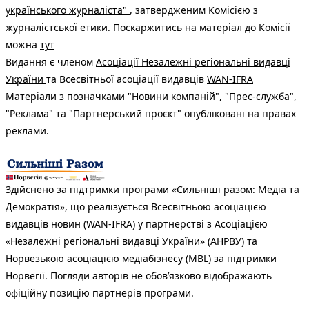
українського журналіста"
, затвердженим Комісією з
журналістської етики. Поскаржитись на матеріал до Комісії
можна
тут
Видання є членом
Асоціації Незалежні регіональні видавці
України
та Всесвітньої асоціації видавців
WAN-IFRA
Матеріали з позначками "Новини компаній", "Прес-служба",
"Реклама" та "Партнерський проєкт" опубліковані на правах
реклами.
Здійснено за підтримки програми «Сильніші разом: Медіа та
Демократія», що реалізується Всесвітньою асоціацією
видавців новин (WAN-IFRA) у партнерстві з Асоціацією
«Незалежні регіональні видавці України» (АНРВУ) та
Норвезькою асоціацією медіабізнесу (MBL) за підтримки
Норвегії. Погляди авторів не обов’язково відображають
офіційну позицію партнерів програми.