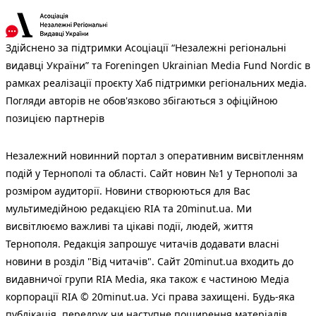
Здійснено за підтримки Асоціації “Незалежні регіональні
видавці України” та Foreningen Ukrainian Media Fund Nordic в
рамках реалізації проєкту Хаб підтримки регіональних медіа.
Погляди авторів не обов'язково збігаються з офіційною
позицією партнерів
Незалежний новинний портал з оперативним висвітленням
подій у Тернополі та області. Сайт новин №1 у Тернополі за
розміром аудиторії. Новини створюються для Вас
мультимедійною редакцією RIA та 20minut.ua. Ми
висвітлюємо важливі та цікаві події, людей, життя
Тернополя. Редакція запрошує читачів додавати власні
новини в розділ "Від читачів". Сайт 20minut.ua входить до
видавничої групи RIA Media, яка також є частиною Медіа
корпорації RIA © 20minut.ua. Усі права захищені. Будь-яка
публiкацiя, передрук чи наступне поширення матеріалів