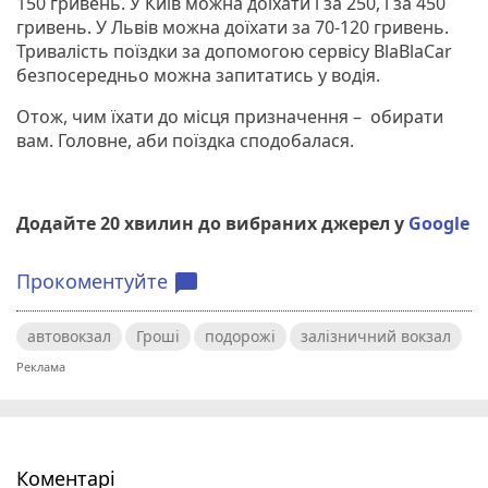
150 гривень. У Київ можна доїхати і за 250, і за 450
гривень. У Львів можна доїхати за 70-120 гривень.
Тривалість поїздки за допомогою сервісу BlaBlaCar
безпосередньо можна запитатись у водія.
Отож, чим їхати до місця призначення – обирати
вам. Головне, аби поїздка сподобалася.
Додайте 20 хвилин до вибраних джерел у
Google
Прокоментуйте
chat_bubble
автовокзал
Гроші
подорожі
залізничний вокзал
Коментарі