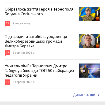
Обірвалось життя Героя з Тернополя
Богдана Сосінського
17
7 годин тому
Підтвердили загибель уродженця
Великоберезовицької громади
Дмитра Березка
17
6 серпня 2026 р.
Учитель хімії з Тернополя Дмитро
Гайдук увійшов до ТОП-50 найкращих
педагогів України
15
5 серпня 2026 р.
keyboard_arrow_right
Дивитись ще