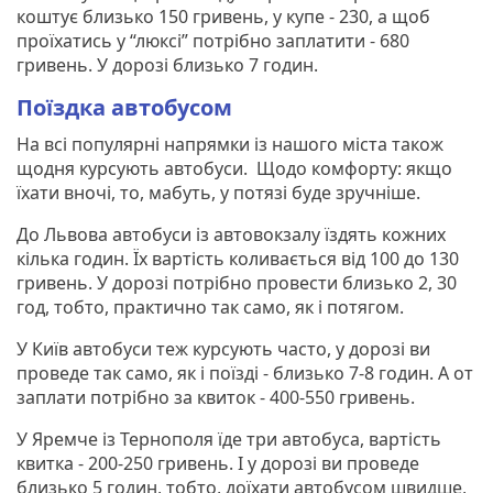
коштує близько 150 гривень, у купе - 230, а щоб
проїхатись у “люксі” потрібно заплатити - 680
гривень. У дорозі близько 7 годин.
Поїздка автобусом
На всі популярні напрямки із нашого міста також
щодня курсують автобуси. Щодо комфорту: якщо
їхати вночі, то, мабуть, у потязі буде зручніше.
До Львова автобуси із автовокзалу їздять кожних
кілька годин. Їх вартість коливається від 100 до 130
гривень. У дорозі потрібно провести близько 2, 30
год, тобто, практично так само, як і потягом.
У Київ автобуси теж курсують часто, у дорозі ви
проведе так само, як і поїзді - близько 7-8 годин. А от
заплати потрібно за квиток - 400-550 гривень.
У Яремче із Тернополя їде три автобуса, вартість
квитка - 200-250 гривень. І у дорозі ви проведе
близько 5 годин, тобто, доїхати автобусом швидше,