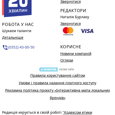
Звернутися
РЕДАКТОРИ
Наталія Бурлаку
Звернутися
РОБОТА У НАС
Шукаєм таланти
Детальніше
КОРИСНЕ
phone_in_talk
(0352) 43-00-50
Новини компаній
Огляди
Правила користування сайтом
Умови і правила надання платного доступу
Рекламна політика проєкту «Інтерактивна мапа локальних
брендів»
Редакція керується в своїй роботі
"Кодексом етики