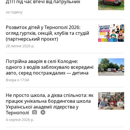
ДТП під час втечі від патрульних
за годину
Розвиток дітей у Тернополі 2026:
огляд гуртків, секцій, клубів та студій
(партнерський проєкт)
28 липня 2026 р.
Потрійна аварія в селі Колодне:
одного з водіїв заблокувало всередині
авто, серед постраждалих — дитина
Вчора о 17:04
Не просто школа, а дієва спільнота: як
працює унікальна бордингова школа
Української академії лідерства у
Тернополі
photo_camera
play_circle_filled
4 серпня 2026 р.