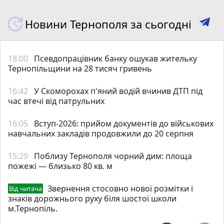
Новини Тернополя за сьогодні
18:00
Псевдопрацівник банку ошукав жительку
Тернопільщини на 28 тисяч гривень
16:42
У Скоморохах п'яний водій вчинив ДТП під
час втечі від патрульних
16:05
Вступ-2026: прийом документів до військових
навчальних закладів продовжили до 20 серпня
15:29
Поблизу Тернополя чорний дим: площа
пожежі — близько 80 кв. м
Звернення стосовно нової розмітки і
Від читача
знаків дорожнього руху біля шостої школи
м.Тернопіль.