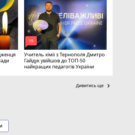
На війні 
Шелетин,
Федів та
mode_comment
mode_comment
15
23
дженця
Учитель хімії з Тернополя Дмитро
мади
Гайдук увійшов до ТОП-50
найкращих педагогів України
keyboard_arrow_right
Дивитись ще
и