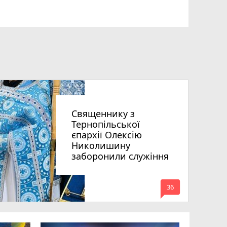
Священнику з
Тернопільської
єпархії Олексію
Николишину
заборонили служіння
mode_comment
36