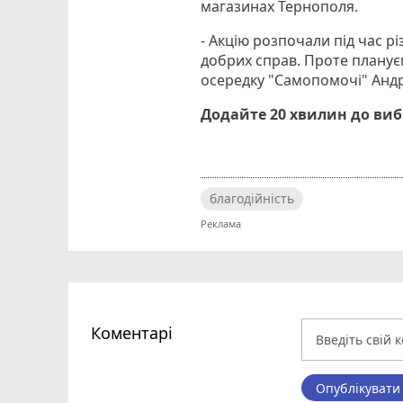
магазинах Тернополя.
- Акцію розпочали під час р
добрих справ. Проте плануєм
осередку "Самопомочі" Анд
Додайте 20 хвилин до ви
благодійність
Коментарі
Опублікувати