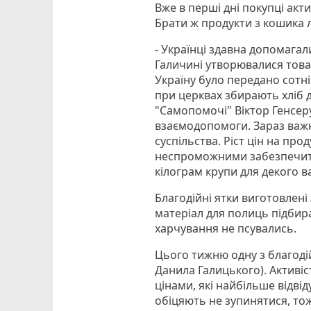
Вже в перші дні покупці ак
Брати ж продукти з кошика 
- Українці здавна допомагал
Галичині утворювалися това
Україну було передано сотні 
при церквах збирають хліб д
"Самопомочі" Віктор Генсер
взаємодопомоги. Зараз важ
суспільства. Ріст цін на про
неспроможними забезпечити
кілограм крупи для декого в
Благодійні ятки виготовлені 
матеріал для полиць підбир
харчування не псувались.
Цього тижню одну з благодій
Данила Галицького). Активі
цінами, які найбільше відв
обіцяють не зупинятися, тож