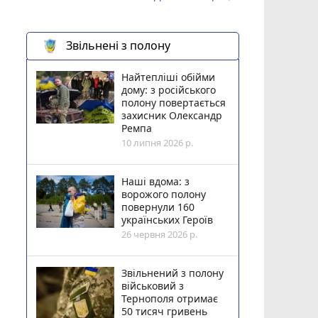
Звільнені з полону
Найтепліші обійми
дому: з російського
полону повертається
захисник Олександр
Ремпа
10 липня 2026 р.
Наші вдома: з
ворожого полону
повернули 160
українських Героїв
26 червня 2026 р.
Звільнений з полону
військовий з
Тернополя отримає
50 тисяч гривень