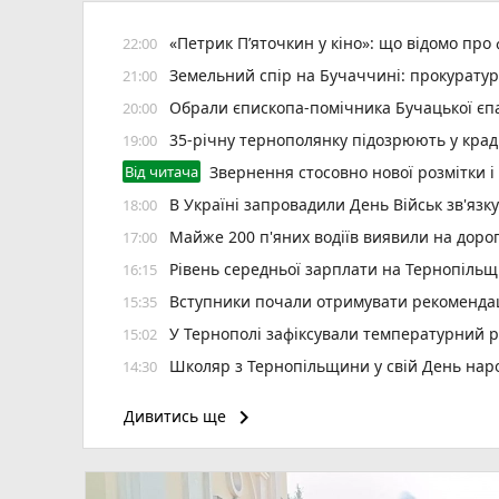
«Петрик П’яточкин у кіно»: що відомо про
22:00
Земельний спір на Бучаччині: прокуратур
21:00
Обрали єпископа-помічника Бучацької єпа
20:00
35-річну тернополянку підозрюють у крад
19:00
Від читача
Звернення стосовно нової розмітки і
В Україні запровадили День Військ зв'язк
18:00
Майже 200 п'яних водіїв виявили на доро
17:00
Рівень середньої зарплати на Тернопільщ
16:15
Вступники почали отримувати рекомендаці
15:35
У Тернополі зафіксували температурний 
15:02
Школяр з Тернопільщини у свій День на
14:30
Судитимуть водія Opel за смертельну ДТП
14:00
keyboard_arrow_right
Дивитись ще
Горів балкон в багатоповерхівці на Банде
13:30
Під час святкової служби у соборі Різ
12:54
Призначили уповноваженого з питань безб
12:30