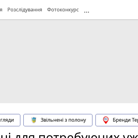
...
я
Розслідування
Фотоконкурс
гляди
Звільнені з полону
Бренди Те
ці для потребуючих уже