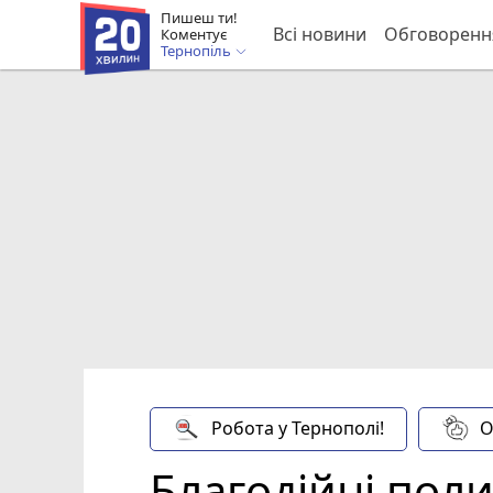
Пишеш ти!
Всі новини
Обговоренн
Коментує
Тернопіль
Робота у Тернополі!
О
Благодійні поли