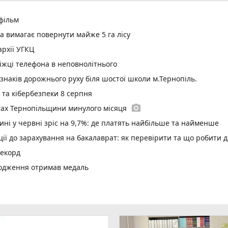
 фільм
а вимагає повернути майже 5 га лісу
рхії УГКЦ
іжці телефона в неповнолітнього
 знаків дорожнього руху біля шостої школи м.Тернопіль.
у та кібербезпеки 8 серпня
photo_camera
гах Тернопільщини минулого місяця
ині у червні зріс на 9,7%: де платять найбільше та найменше
ї до зарахування на бакалаврат: як перевірити та що робити д
рекорд
родження отримав медаль
 з трьома авто поблизу Кам'янок
ри
play_circle_filled
два Христового дівчині викликали «швидку»
ар’єрності в Тернопільській громаді