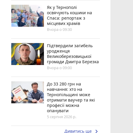
Як у Тернополі
освячують кошики на
Спаса: репортаж з
місцевих храмів
Вчора о 09:30
Підтвердили загибель
уродженця
Великоберезовицької
громади Дмитра Березка
Вчора о 09:00
До 33 280 грн на
навчання: хто на
Тернопільщині може
отримати ваучер та які
професії можна
опанувати
5 серпня 2026 р.
keyboard_arrow_right
Дивитись ще