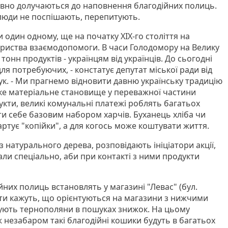
тивно долучаються до наповнення благодійних полиць.
люди не поспішають, перепитують.
и один одному, ще на початку XIX-го століття на
риства взаємодопомоги. В часи Голодомору на Велику
тонн продуктів - українцям від українців. До сьогодні
ля потребуючих, - констатує депутат міської ради від
ук. - Ми прагнемо відновити давню українську традицію
ке матеріальне становище у переважної частини
дукти, великі комунальні платежі роблять багатьох
 себе базовим набором харчів. Буханець хліба чи
артує "копійки", а для когось може коштувати життя.
з натурального дерева, розповідають ініціатори акції,
али спеціально, аби при контакті з ними продукти
них полиць встановлять у магазині "Левас" (бул.
сти кажуть, що орієнтуються на магазини з нижчими
ідують тернополяни в пошуках знижок. На цьому
 незабаром такі благодійні кошики будуть в багатьох