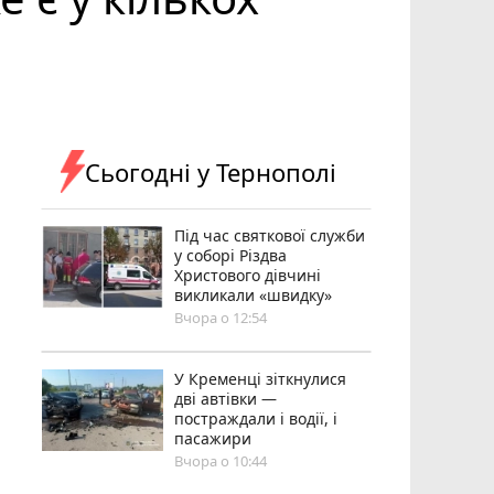
Сьогодні у Тернополі
Під час святкової служби
у соборі Різдва
Христового дівчині
викликали «швидку»
Вчора о 12:54
У Кременці зіткнулися
дві автівки —
постраждали і водії, і
пасажири
Вчора о 10:44