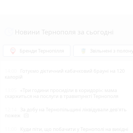
Новини Тернополя за сьогодні
Бренди Тернопілля
Звільнені з полон
14:00
Готуємо дієтичний кабачковий брауні на 120
калорій
13:05
«Три години просиділи в коридорі»: мама
скаржиться на послуги в травмпункті Тернополя
12:14
За добу на Тернопільщині ліквідували дев'ять
пожеж
photo_camera
11:00
Куди піти, що побачити у Тернополі на вихідні