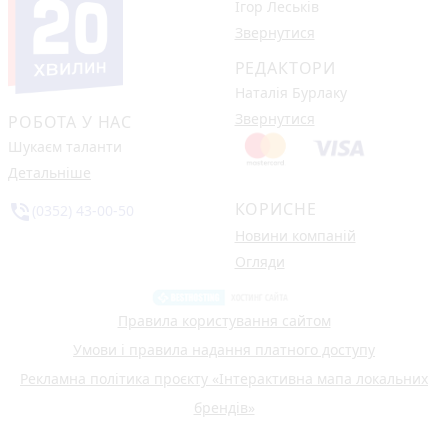
Ігор Леськів
Звернутися
РЕДАКТОРИ
Наталія Бурлаку
Звернутися
РОБОТА У НАС
Шукаєм таланти
Детальніше
КОРИСНЕ
phone_in_talk
(0352) 43-00-50
Новини компаній
Огляди
Правила користування сайтом
Умови і правила надання платного доступу
Рекламна політика проєкту «Інтерактивна мапа локальних
брендів»