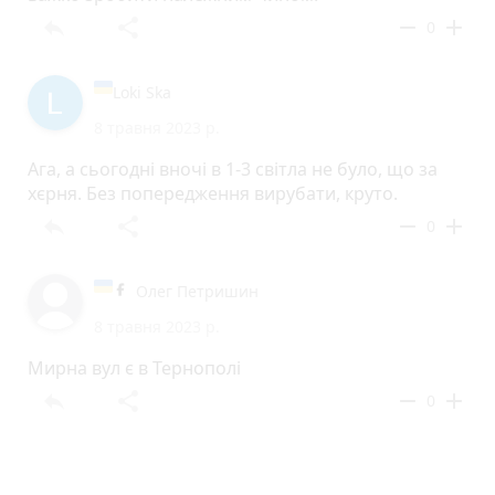
reply
share
remove
add
0
Loki Ska
8 травня 2023 р.
Ага, а сьогодні вночі в 1-3 світла не було, що за
хєрня. Без попередження вирубати, круто.
reply
share
remove
add
0
Олег Петришин
8 травня 2023 р.
Мирна вул є в Тернополі
reply
share
remove
add
0