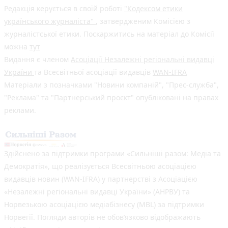
Редакція керується в своїй роботі
"Кодексом етики
українського журналіста"
, затвердженим Комісією з
журналістської етики. Поскаржитись на матеріал до Комісії
можна
тут
Видання є членом
Асоціації Незалежні регіональні видавці
України
та Всесвітньої асоціації видавців
WAN-IFRA
Матеріали з позначками "Новини компаній", "Прес-служба",
"Реклама" та "Партнерський проєкт" опубліковані на правах
реклами.
Здійснено за підтримки програми «Сильніші разом: Медіа та
Демократія», що реалізується Всесвітньою асоціацією
видавців новин (WAN-IFRA) у партнерстві з Асоціацією
«Незалежні регіональні видавці України» (АНРВУ) та
Норвезькою асоціацією медіабізнесу (MBL) за підтримки
Норвегії. Погляди авторів не обов’язково відображають