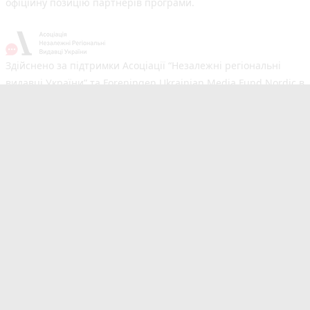
офіційну позицію партнерів програми.
Здійснено за підтримки Асоціації “Незалежні регіональні
видавці України” та Foreningen Ukrainian Media Fund Nordic в
рамках реалізації проєкту Хаб підтримки регіональних медіа.
Погляди авторів не обов'язково збігаються з офіційною
позицією партнерів
Незалежний новинний портал з оперативним висвітленням
подій у Тернополі та області. Сайт новин №1 у Тернополі за
розміром аудиторії. Новини створюються для Вас
мультимедійною редакцією RIA та 20minut.ua. Ми
висвітлюємо важливі та цікаві події, людей, життя
Тернополя. Редакція запрошує читачів додавати власні
новини в розділ "Від читачів". Сайт 20minut.ua входить до
видавничої групи RIA Media, яка також є частиною Медіа
корпорації RIA © 20minut.ua. Усі права захищені. Будь-яка