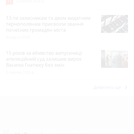
15
3 серпня 2026 р.
13-ти захисникам та двом видатним
тернополянам присвоїли звання
почесних громадян міста
Вчора о 10:50
15 років за вбивство випускниці:
апеляційний суд залишив вирок
Василю Гнатюку без змін
5 серпня 2026 р.
keyboard_arrow_right
Дивитись ще