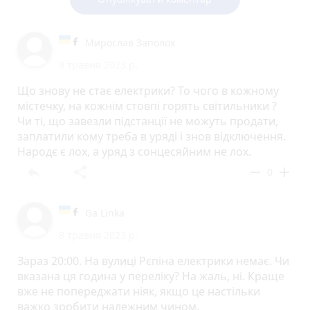
Мирослав Заполох
9 травня 2023 р.
Що знову не стає електрики? То чого в кожному
містечку, на кожнім стовпі горять світильники ?
Чи ті, що завезли підстанції не можуть продати,
заплатили кому треба в уряді і знов відключення.
Народє є лох, а уряд з сонцесяйним не лох.
reply
share
remove
add
0
Ga Linka
8 травня 2023 р.
Зараз 20:00. На вулиці Рєпіна електрики немає. Чи
вказана ця година у переліку? На жаль, ні. Краще
вже не попереджати ніяк, якщо це настільки
важко зробити належним чином.