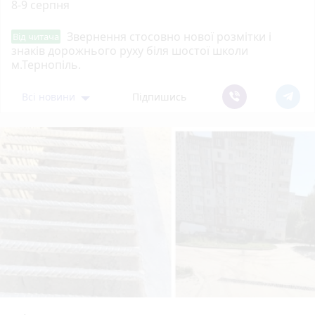
8-9 серпня
Звернення стосовно нової розмітки і
Від читача
знаків дорожнього руху біля шостої школи
м.Тернопіль.
Всі новини
Підпишись