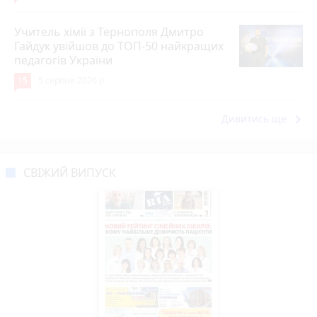
Учитель хімії з Тернополя Дмитро
Гайдук увійшов до ТОП-50 найкращих
педагогів України
15
5 серпня 2026 р.
keyboard_arrow_right
Дивитись ще
СВІЖИЙ ВИПУСК