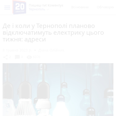
Пишеш ти! Коментує
Всі новини
Обговорен
Тернопіль
Де і коли у Тернополі планово
відключатимуть електрику цього
тижня: адреси
8 травня 2023 р.
Діана Олійник
chat_bubble
share
visibility
2
4
6376