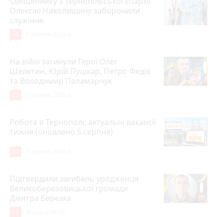
Священнику з Тернопільської єпархії
Олексію Николишину заборонили
служіння
36
5 серпня 2026 р.
На війні загинули Герої Олег
Шелетин, Юрій Пушкар, Петро Федів
та Володимир Паламарчук
23
5 серпня 2026 р.
Робота в Тернополі: актуальні вакансії
тижня (оновлено 5 серпня)
20
5 серпня 2026 р.
Підтвердили загибель уродженця
Великоберезовицької громади
Дмитра Березка
16
Вчора о 09:00