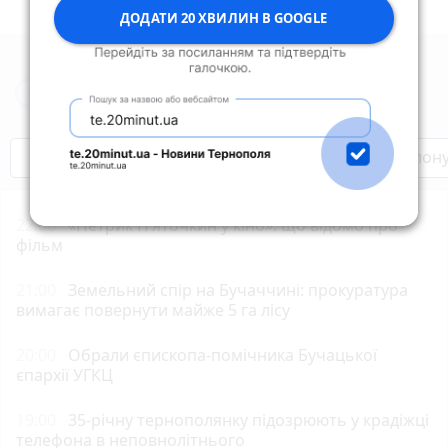
ДОДАТИ 20 ХВИЛИН В GOOGLE
Новини Тернополя за сьогодні
Бренди Тернопілля
Звільнені з полон
22:00
«Петрик П’яточкин у кіно»: що відомо про
фільм
21:00
Земельний спір на Бучаччині: прокуратура
вимагає повернути майже 5 га лісу
20:00
Обрали єпископа-помічника Бучацької
єпархії УГКЦ
19:00
35-річну тернополянку підозрюють у крадіжці
телефона в неповнолітнього