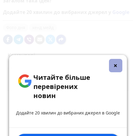
загалом така ідея?
Додайте 20 хвилин до вибраних джерел у
Google
Фото дня
хенд мейд
Коментарі
×
Читайте більше
перевірених
новин
Опублікувати коментар
Додайте 20 хвилин до вибраних джерел в Google