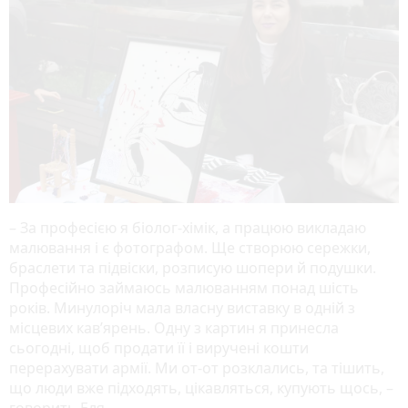
– За професією я біолог-хімік, а працюю викладаю
малювання і є фотографом. Ще створюю сережки,
браслети та підвіски, розписую шопери й подушки.
Професійно займаюсь малюванням понад шість
років. Минулоріч мала власну виставку в одній з
місцевих кав’ярень. Одну з картин я принесла
сьогодні, щоб продати її і виручені кошти
перерахувати армії. Ми от-от розклались, та тішить,
що люди вже підходять, цікавляться, купують щось, –
говорить Еля.