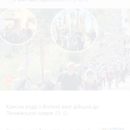
78
4 серпня 2026 р.
Хресна хода з Волині вже дійшла до
Почаївської лаври
photo_camera
play_circle_filled