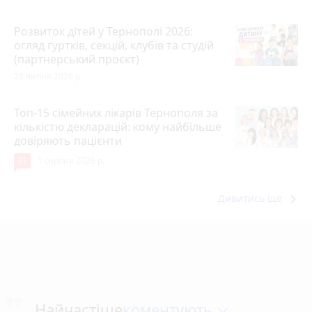
Розвиток дітей у Тернополі 2026:
огляд гуртків, секцій, клубів та студій
(партнерський проєкт)
28 липня 2026 р.
Топ-15 сімейних лікарів Тернополя за
кількістю декларацій: кому найбільше
довіряють пацієнти
31
1 серпня 2026 р.
keyboard_arrow_right
Дивитись ще
коментують
Найчастіше