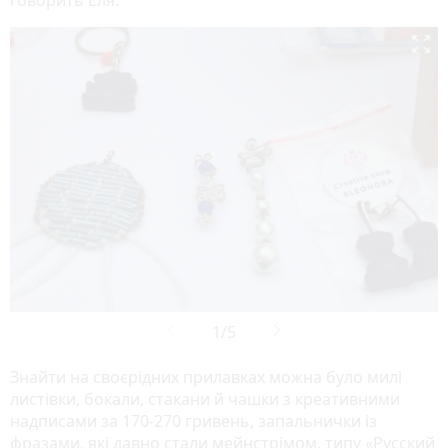

Знайти на своєрідних прилавках можна було милі
листівки, бокали, стакани й чашки з креативними
надписами за 170-270 гривень, запальнички із
фразами, які давно стали мейнстрімом, типу «Русский