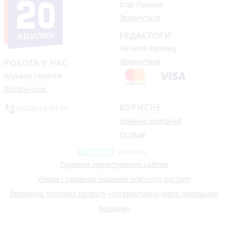
Ігор Леськів
Звернутися
РЕДАКТОРИ
Наталія Бурлаку
Звернутися
РОБОТА У НАС
Шукаєм таланти
Детальніше
КОРИСНЕ
phone_in_talk
(0352) 43-00-50
Новини компаній
Огляди
Правила користування сайтом
Умови і правила надання платного доступу
Рекламна політика проєкту «Інтерактивна мапа локальних
брендів»