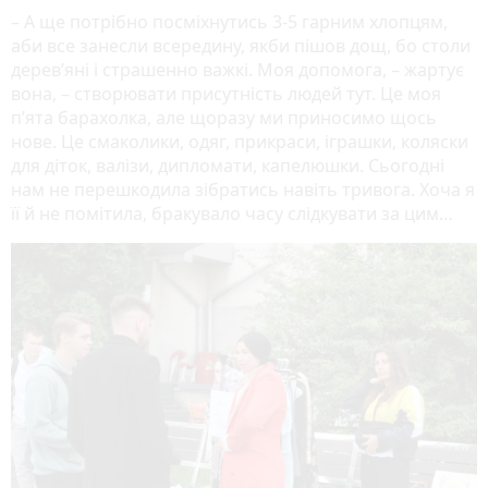
– А ще потрібно посміхнутись 3-5 гарним хлопцям,
аби все занесли всередину, якби пішов дощ, бо столи
дерев’яні і страшенно важкі. Моя допомога, – жартує
вона, – створювати присутність людей тут. Це моя
п’ята барахолка, але щоразу ми приносимо щось
нове. Це смаколики, одяг, прикраси, іграшки, коляски
для діток, валізи, дипломати, капелюшки. Сьогодні
нам не перешкодила зібратись навіть тривога. Хоча я
її й не помітила, бракувало часу слідкувати за цим…