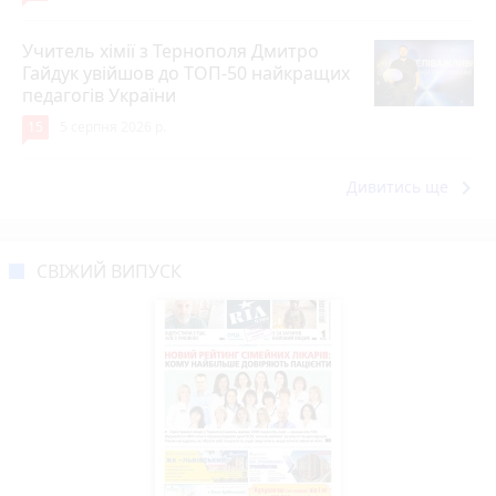
Учитель хімії з Тернополя Дмитро
Гайдук увійшов до ТОП-50 найкращих
педагогів України
15
5 серпня 2026 р.
keyboard_arrow_right
Дивитись ще
СВІЖИЙ ВИПУСК