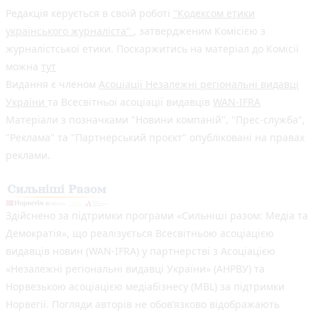
Редакція керується в своїй роботі
"Кодексом етики
українського журналіста"
, затвердженим Комісією з
журналістської етики. Поскаржитись на матеріал до Комісії
можна
тут
Видання є членом
Асоціації Незалежні регіональні видавці
України
та Всесвітньої асоціації видавців
WAN-IFRA
Матеріали з позначками "Новини компаній", "Прес-служба",
"Реклама" та "Партнерський проєкт" опубліковані на правах
реклами.
Здійснено за підтримки програми «Сильніші разом: Медіа та
Демократія», що реалізується Всесвітньою асоціацією
видавців новин (WAN-IFRA) у партнерстві з Асоціацією
«Незалежні регіональні видавці України» (АНРВУ) та
Норвезькою асоціацією медіабізнесу (MBL) за підтримки
Норвегії. Погляди авторів не обов’язково відображають