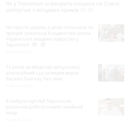
Як у Тернополі освячують кошики на Спаса:
репортаж з місцевих храмів
photo_camera
play_circle_filled
Не просто школа, а дієва спільнота: як
працює унікальна бордингова школа
Української академії лідерства у
Тернополі
photo_camera
play_circle_filled
4 серпня 2026 р.
15 років за вбивство випускниці:
апеляційний суд залишив вирок
Василю Гнатюку без змін
5 серпня 2026 р.
В амбулаторії №6 Тернополя
розпочав роботу новий сімейний
лікар
Вчора об 11:29