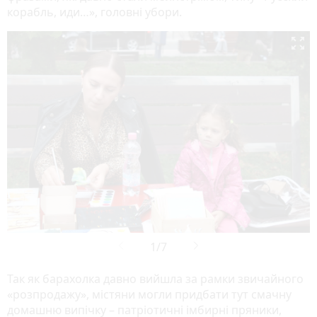
корабль, иди…», головні убори.

Так як барахолка давно вийшла за рамки звичайного
«розпродажу», містяни могли придбати тут смачну
домашню випічку – патріотичні імбирні пряники,