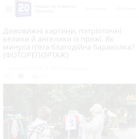
Пишеш ти! Коментує
Всі новини
Обговорен
Тернопіль
Дивовижні картини, патріотичні
келихи й ангелики із пряжі. Як
минула п’ята благодійна барахолка?
(ФОТОРЕПОРТАЖ)
11 вересня 2022 р.
Юлія Іноземцева
chat_bubble
share
visibility
0
0
675