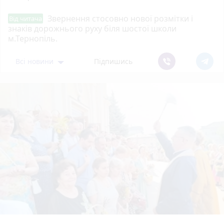
Звернення стосовно нової розмітки і
Від читача
знаків дорожнього руху біля шостої школи
м.Тернопіль.
Всі новини
Підпишись