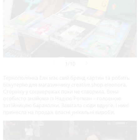
Тернополянка Еля має свій бренд картин та робить
біжутерію для магазинчику creative.shop.eleonora.
Сторінку у соцмережах поки не створила. Вона
особисто знайома із Надією Ротман – головною
затійницею барахолки. Завітала сюди вдруге, і нині
принесла на продаж власні унікальні вироби.