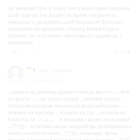
Це великий гріх, я знаю, але у мене одне бажання
щоб туди до тих рашистів прилетіла ракета і
знищила їх до одного ,щоб більше не було цих
зрадників які продають Україну Нехай будуть
прокляті всі хто вірить московську церкву до 7
покоління
reply
share
remove
add
1
Олег Селецкий
27 серпня 2024 р.
…можна по різному відноситися до всього …. Але
по факту …—ця група людей …(вилика група) ..
показали шо вони ложили на всякі заборони …
ложили на мусорів …ложили на тцк …ложили на
блок-пости і т..д …. А можливо вони і не ложили
..???!!))) … можливо вони заздалегідь домовилися з
тими на кого ложили …???)))…можливо вони
просто заплатили всім тим на кого ложили …)))???