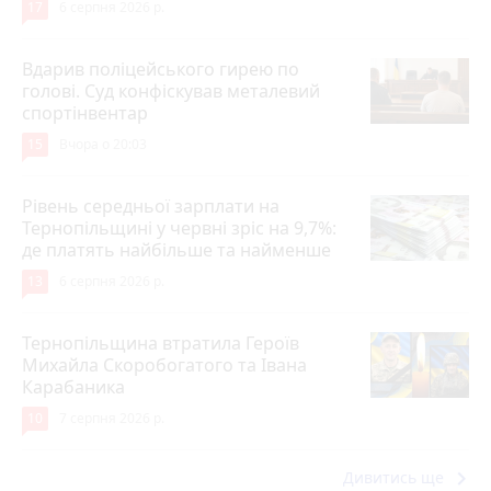
17
6 серпня 2026 р.
Вдарив поліцейського гирею по
голові. Суд конфіскував металевий
спортінвентар
15
Вчора о 20:03
Рівень середньої зарплати на
Тернопільщині у червні зріс на 9,7%:
де платять найбільше та найменше
13
6 серпня 2026 р.
Тернопільщина втратила Героїв
Михайла Скоробогатого та Івана
Карабаника
10
7 серпня 2026 р.
keyboard_arrow_right
Дивитись ще