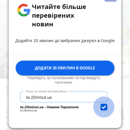
Читайте більше
перевірених
новин
Додайте 20 хвилин до вибраних джерел в Google
ДОДАТИ 20 ХВИЛИН В GOOGLE
Кардинал Микола Бичок очолив молебень у
Тернополі та освятив авто для ЗСУ
photo_camera
Після потопу квартири на
Коновальця, 20 сирі та цвітуть.
Мешканці можуть розраховувати на
допомогу?