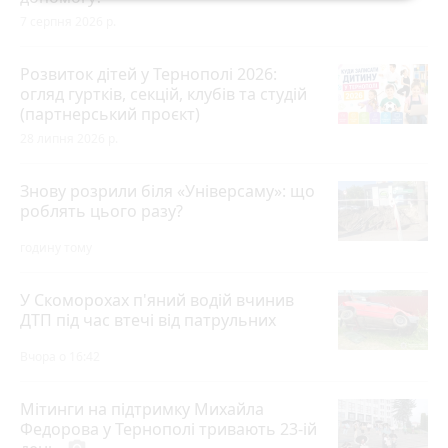
7 серпня 2026 р.
Розвиток дітей у Тернополі 2026:
огляд гуртків, секцій, клубів та студій
(партнерський проєкт)
28 липня 2026 р.
Знову розрили біля «Універсаму»: що
роблять цього разу?
годину тому
У Скоморохах п'яний водій вчинив
ДТП під час втечі від патрульних
Вчора о 16:42
Мітинги на підтримку Михайла
Федорова у Тернополі тривають 23-ій
photo_camera