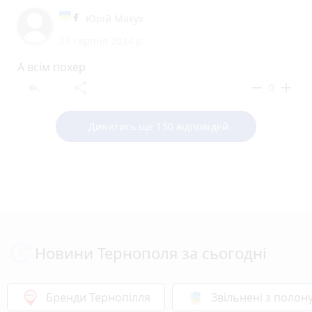
Юрій Макух
26 серпня 2024 р.
А всім похер
reply
share
remove
add
0
Дивитись ще 150 відповідей
Новини Тернополя за сьогодні
Бренди Тернопілля
Звільнені з полон