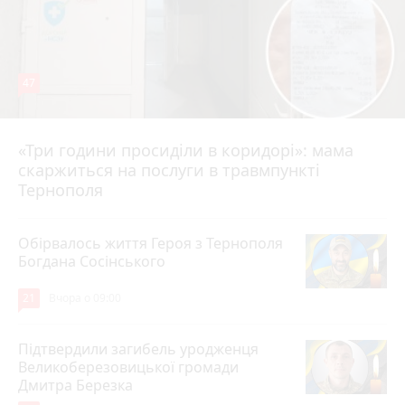
47
«Три години просиділи в коридорі»: мама
Вчора о 13:05
скаржиться на послуги в травмпункті
Тернополя
Обірвалось життя Героя з Тернополя
Богдана Сосінського
21
Вчора о 09:00
Підтвердили загибель уродженця
Великоберезовицької громади
Дмитра Березка