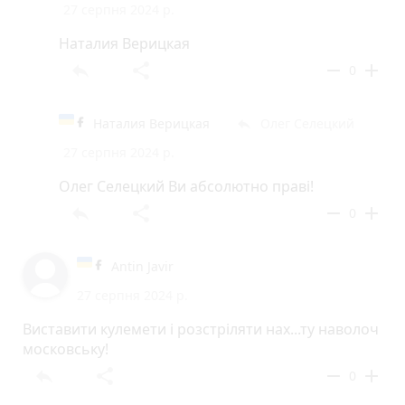
27 серпня 2024 р.
Наталия Верицкая
reply
share
remove
add
0
Наталия Верицкая
Олег Селецкий
reply
27 серпня 2024 р.
Олег Селецкий Ви абсолютно праві!
reply
share
remove
add
0
Antin Javir
27 серпня 2024 р.
Виставити кулемети і розстріляти нах...ту наволоч
московську!
reply
share
remove
add
0