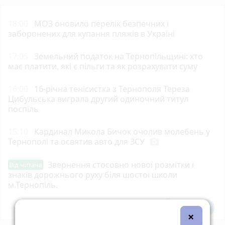
18:00
МОЗ оновило перелік безпечних і
заборонених для купання пляжів в Україні
17:05
Земельний податок на Тернопільщині: хто
має платити, які є пільги та як розрахувати суму
16:00
16-річна тенісистка з Тернополя Тереза
Цибульська виграла другий одиночний титул
поспіль
15:10
Кардинал Микола Бичок очолив молебень у
Тернополі та освятив авто для ЗСУ
photo_camera
Звернення стосовно нової розмітки і
Від читача
знаків дорожнього руху біля шостої школи
м.Тернопіль.
Всі новини
Підпишись
×