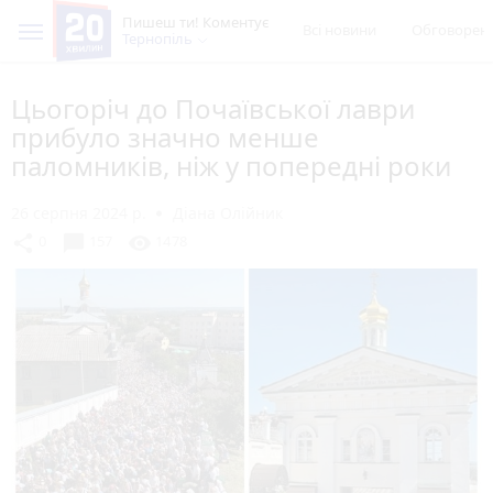
Пишеш ти! Коментує
Всі новини
Обговорен
Тернопіль
Цьогоріч до Почаївської лаври
прибуло значно менше
паломників, ніж у попередні роки
26 серпня 2024 р.
Діана Олійник
chat_bubble
share
visibility
0
157
1478