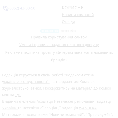
КОРИСНЕ
phone_in_talk
(0352) 43-00-50
Новини компаній
Огляди
Правила користування сайтом
Умови і правила надання платного доступу
Рекламна політика проєкту «Інтерактивна мапа локальних
брендів»
Редакція керується в своїй роботі
"Кодексом етики
українського журналіста"
, затвердженим Комісією з
журналістської етики. Поскаржитись на матеріал до Комісії
можна
тут
Видання є членом
Асоціації Незалежні регіональні видавці
України
та Всесвітньої асоціації видавців
WAN-IFRA
Матеріали з позначками "Новини компаній", "Прес-служба",