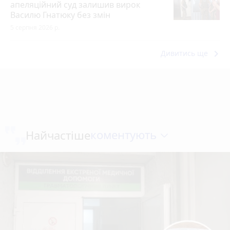
апеляційний суд залишив вирок
Василю Гнатюку без змін
5 серпня 2026 р.
keyboard_arrow_right
Дивитись ще
коментують
Найчастіше