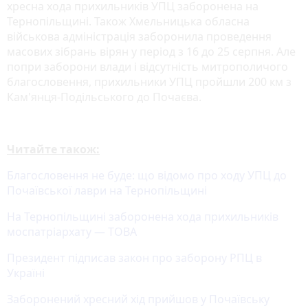
хресна хода прихильників УПЦ заборонена на
Тернопільщині. Також Хмельницька обласна
військова адміністрація заборонила проведення
масових зібрань вірян у період з 16 до 25 серпня. Але
попри заборони влади і відсутність митрополичого
благословення, прихильники УПЦ пройшли 200 км з
Кам'янця-Подільського до Почаєва.
Читайте також:
Благословення не буде: що відомо про ходу УПЦ до
Почаївської лаври на Тернопільщині
На Тернопільщині заборонена хода прихильників
моспатріархату — ТОВА
Президент підписав закон про заборону РПЦ в
Україні
Заборонений хресний хід прийшов у Почаївську