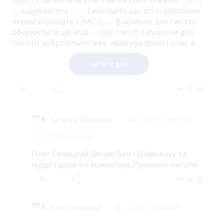
….задумайтесь …. І виходить шо всі ті заборони
якими страшуть ( НАС )…..- фактично для тих хто
обурюється цій ході …. ))))) і всі ті заборони для
тих хто добровільно вже «вдягнув ярмо і став в
стойло»…..шось не чути і не видно тих
-«забороняльників»…… нажаль ложили на «НАС»
Читати далі
….
reply
share
remove
add
0
Наталия Верицкая
Олег Селецкий
reply
27 серпня 2024 р.
Олег Селецкий Дякую Вам і Шевченку за
мудрі і доречні коментарі. Приємно читати.
reply
share
remove
add
0
Олег Селецкий
Олег Селецкий
reply