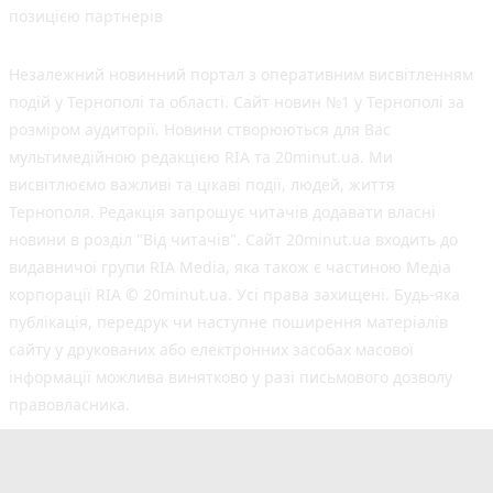
позицією партнерів
Незалежний новинний портал з оперативним висвітленням
подій у Тернополі та області. Сайт новин №1 у Тернополі за
розміром аудиторії. Новини створюються для Вас
мультимедійною редакцією RIA та 20minut.ua. Ми
висвітлюємо важливі та цікаві події, людей, життя
Тернополя. Редакція запрошує читачів додавати власні
новини в розділ "Від читачів". Сайт 20minut.ua входить до
видавничої групи RIA Media, яка також є частиною Медіа
корпорації RIA © 20minut.ua. Усі права захищені. Будь-яка
публiкацiя, передрук чи наступне поширення матеріалів
сайту у друкованих або електронних засобах масової
інформації можлива винятково у разі письмового дозволу
правовласника.
©2017-2025 20minut.ua
вул. Дубовецька, буд. 1-б, м. Тернопіль, 46001;