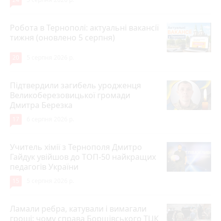
Робота в Тернополі: актуальні вакансії
тижня (оновлено 5 серпня)
20
5 серпня 2026 р.
Підтвердили загибель уродженця
Великоберезовицької громади
Дмитра Березка
17
6 серпня 2026 р.
Учитель хімії з Тернополя Дмитро
Гайдук увійшов до ТОП-50 найкращих
педагогів України
15
5 серпня 2026 р.
Ламали ребра, катували і вимагали
гроші: чому справа Борщівського ТЦК