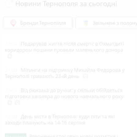
Новини Тернополя за сьогодні
Бренди Тернопілля
Звільнені з полон
22:00
Подарував життя після смерті: в Охматдиті
коридором пошани провели маленького донора
play_circle_filled
21:00
Мітинги на підтримку Михайла Федорова у
Тернополі тривають 23-ій день
photo_camera
20:00
Від рюкзака до ручки: у скільки обійдеться
підготовка школяра до нового навчального року
play_circle_filled
photo_camera
19:00
День міста в Тернополі: куди піти та які
заходи планують на 14-16 серпня
Звернення стосовно нової розмітки і
Від читача