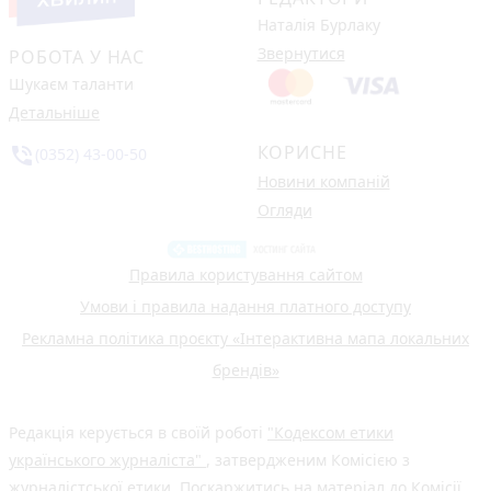
Наталія Бурлаку
Звернутися
РОБОТА У НАС
Шукаєм таланти
Детальніше
КОРИСНЕ
phone_in_talk
(0352) 43-00-50
Новини компаній
Огляди
Правила користування сайтом
Умови і правила надання платного доступу
Рекламна політика проєкту «Інтерактивна мапа локальних
брендів»
Редакція керується в своїй роботі
"Кодексом етики
українського журналіста"
, затвердженим Комісією з
журналістської етики. Поскаржитись на матеріал до Комісії