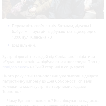
Перекажіть своїм літнім батькам, дідусям і
бабусям — зустрічі відбуваються щосереди о
13:00 вул. Київська 7В.
Вхід вільний.
Зустрічі для літніх людей від Соціальної ініціативи
«Єднання поколінь» відбуваються щосереди. Про це
повідомляють
на їхній сторінці в соцмережі.
Цього року літні тернополяни уже змогли відвідати
патріотичну імпрезу до Дня Соборності, співали
колядки та мали зустрічі з творчими людьми
Тернополя.
— Чому Єднання поколінь? Бо спілкування надихає,
викликає посмішку, — переконані її учасники і