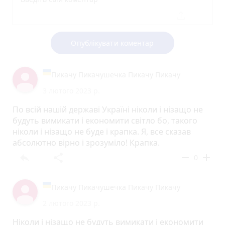
Опублікувати коментар
Пикачу Пикачушечка Пикачу Пикачу
3 лютого 2023 р.
По всій нашій державі Україні ніколи і нізащо не
будуть вимикати і економити світло бо, такого
ніколи і нізащо не буде і крапка. Я, все сказав
абсолютно вірно і зрозуміло! Крапка.
reply
share
remove
add
0
Пикачу Пикачушечка Пикачу Пикачу
2 лютого 2023 р.
Ніколи і нізащо не будуть вимикати і економити