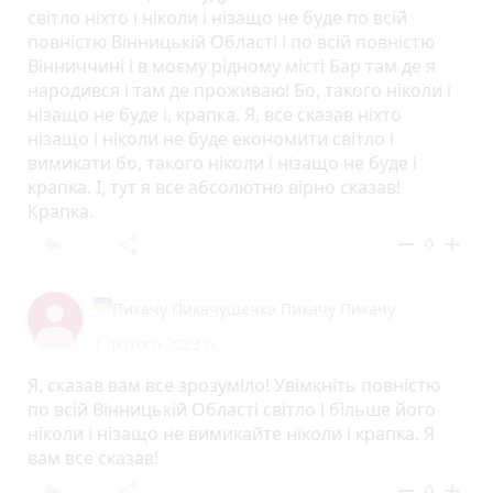
світло ніхто і ніколи і нізащо не буде по всій
повністю Вінницькій Області і по всій повністю
Вінниччині і в моєму рідному місті Бар там де я
народився і там де проживаю! Бо, такого ніколи і
нізащо не буде і, крапка. Я, все сказав ніхто
нізащо і ніколи не буде економити світло і
вимикати бо, такого ніколи і нізащо не буде і
крапка. І, тут я все абсолютно вірно сказав!
Крапка.
reply
share
remove
add
0
Пикачу Пикачушечка Пикачу Пикачу
1 лютого 2023 р.
Я, сказав вам все зрозуміло! Увімкніть повністю
по всій Вінницькій Області світло і більше його
ніколи і нізащо не вимикайте ніколи і крапка. Я
вам все сказав!
reply
share
remove
add
0