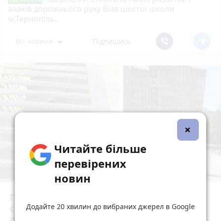
знаків дорожнього руху біля шостої школи
м.Тернопіль.
Всі новини
Підпишись
×
Читайте більше
перевірених
новин
Після потопу квартири на Коновальця, 20
Додайте 20 хвилин до вибраних джерел в Google
сирі та цвітуть. Мешканці можуть
розраховувати на допомогу?