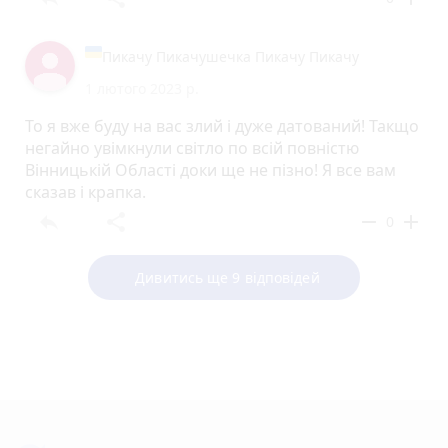
Пикачу Пикачушечка Пикачу Пикачу
1 лютого 2023 р.
То я вже буду на вас злий і дуже датований! Такщо
негайно увімкнули світло по всій повністю
Вінницькій Області доки ще не пізно! Я все вам
сказав і крапка.
reply
share
remove
add
0
Дивитись ще 9 відповідей