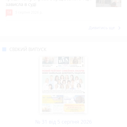
зависла в суді
14
5 серпня 2026 р.
keyboard_arrow_right
Дивитись ще
СВІЖИЙ ВИПУСК
№ 31 від 5 серпня 2026