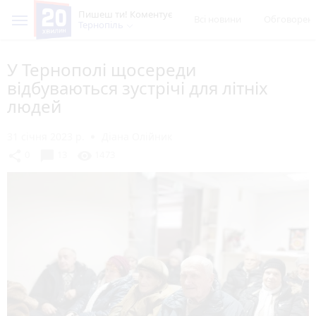
Пишеш ти! Коментує
Всі новини
Обговорен
Тернопіль
У Тернополі щосереди
відбуваються зустрічі для літніх
людей
31 січня 2023 р.
Діана Олійник
chat_bubble
share
visibility
0
13
1473