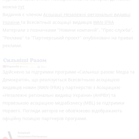
можна
тут
Видання є членом
Асоціації Незалежні регіональні видавці
України
та Всесвітньої асоціації видавців
WAN-IFRA
Матеріали з позначками "Новини компаній", "Прес-служба",
"Реклама" та "Партнерський проєкт" опубліковані на правах
реклами.
Здійснено за підтримки програми «Сильніші разом: Медіа та
Демократія», що реалізується Всесвітньою асоціацією
видавців новин (WAN-IFRA) у партнерстві з Асоціацією
«Незалежні регіональні видавці України» (АНРВУ) та
Норвезькою асоціацією медіабізнесу (MBL) за підтримки
Норвегії. Погляди авторів не обов’язково відображають
офіційну позицію партнерів програми.