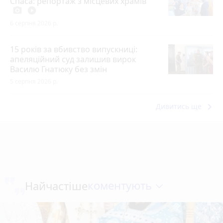
Спаса: репортаж з місцевих храмів
photo_camera
play_circle_filled
6 серпня 2026 р.
15 років за вбивство випускниці:
апеляційний суд залишив вирок
Василю Гнатюку без змін
5 серпня 2026 р.
keyboard_arrow_right
Дивитись ще
коментують
Найчастіше