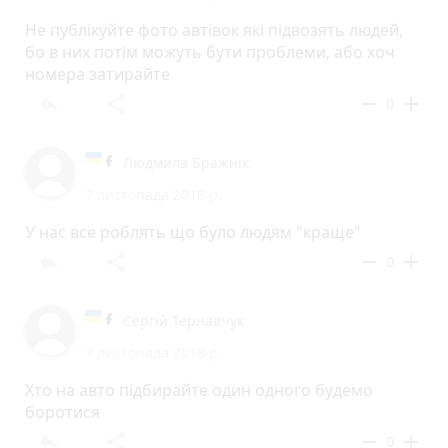
Не публікуйте фото автівок які підвозять людей,
бо в них потім можуть бути проблеми, або хоч
номера затирайте
reply
share
remove
add
0
Людмила Бражнік
7 листопада 2018 р.
У нас все роблять що було людям "краще"
reply
share
remove
add
0
Сергій Тернавчук
7 листопада 2018 р.
Хто на авто підбирайте один одного будемо
боротися
reply
share
remove
add
0