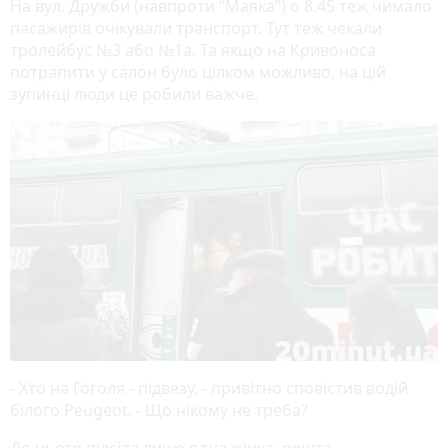
На вул. Дружби (навпроти “Маяка”) о 8.45 теж чимало
пасажирів очікували транспорт. Тут теж чекали
тролейбус №3 або №1а. Та якщо на Кривоноса
потрапити у салон було цілком можливо, на цій
зупинці люди це робили важче.
- Хто на Гоголя - підвезу, - привітно сповістив водій
білого Peugeot. - Що нікому не треба?