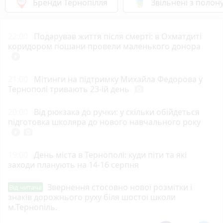
Бренди Тернопілля
Звільнені з полон
22:00
Подарував життя після смерті: в Охматдиті
коридором пошани провели маленького донора
play_circle_filled
21:00
Мітинги на підтримку Михайла Федорова у
Тернополі тривають 23-ій день
photo_camera
20:00
Від рюкзака до ручки: у скільки обійдеться
підготовка школяра до нового навчального року
play_circle_filled
photo_camera
19:00
День міста в Тернополі: куди піти та які
заходи планують на 14-16 серпня
Звернення стосовно нової розмітки і
Від читача
знаків дорожнього руху біля шостої школи
м.Тернопіль.