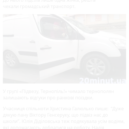
До нього підсіла лише одна жінка, решта
чекали громадський транспорт.
У групі «Підвезу, Тернопіль!» чимало тернополян
залишають відгуки про ранкові поїздки.
Учасниця спільноти Христина Галюлько пише: “Дуже
дякую пану Віктору Генсеруку, що підвіз нас до
школи”. Юлія Діділовська теж подякувала усім водіям,
які допомагають добратися на роботу. Надія