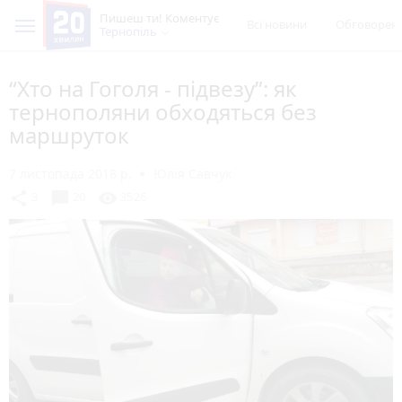
Пишеш ти! Коментує
Всі новини
Обговорен
Тернопіль
“Хто на Гоголя - підвезу”: як
тернополяни обходяться без
маршруток
7 листопада 2018 р.
Юлія Савчук
chat_bubble
share
visibility
3
20
3526