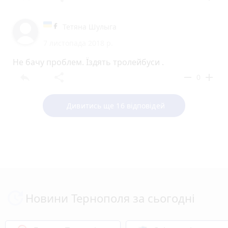
Тетяна Шулыга
7 листопада 2018 р.
Не бачу проблем. Їздять тролейбуси .
reply
share
remove
add
0
Дивитись ще 16 відповідей
Новини Тернополя за сьогодні