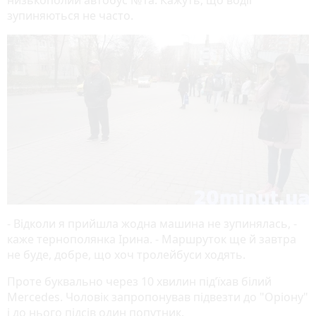
зупиняються не часто.
- Відколи я прийшла жодна машина не зупинялась, -
каже тернополянка Ірина. - Маршруток ще й завтра
не буде, добре, що хоч тролейбуси ходять.
Проте буквально через 10 хвилин під’їхав білий
Mercedes. Чоловік запропонував підвезти до "Оріону"
і до нього підсів один попутник.