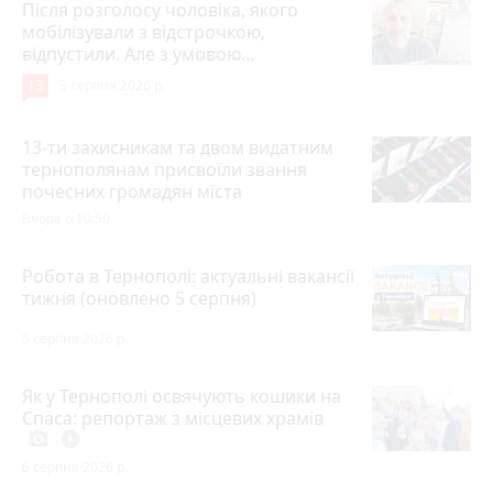
Після розголосу чоловіка, якого
мобілізували з відстрочкою,
відпустили. Але з умовою…
13
3 серпня 2026 р.
13-ти захисникам та двом видатним
тернополянам присвоїли звання
почесних громадян міста
Вчора о 10:50
Робота в Тернополі: актуальні вакансії
тижня (оновлено 5 серпня)
5 серпня 2026 р.
Як у Тернополі освячують кошики на
Спаса: репортаж з місцевих храмів
photo_camera
play_circle_filled
6 серпня 2026 р.