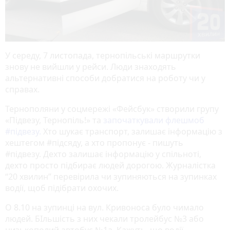
У середу, 7 листопада, тернопільські маршрутки
знову не вийшли у рейси. Люди знаходять
альтернативні способи добратися на роботу чи у
справах.
Тернополяни у соцмережі «Фейсбук» створили групу
«Підвезу, Тернопіль!» та
започаткували флешмоб
#підвезу.
Хто шукає транспорт, залишає інформацію з
хештегом #підсяду, а хто пропонує - пишуть
#підвезу. Дехто залишає інформацію у спільноті,
дехто просто підбирає людей дорогою. Журналістка
“20 хвилин” перевірила чи зупиняються на зупинках
водії, щоб підібрати охочих.
О 8.10 на зупинці на вул. Кривоноса було чимало
людей. БІльшість з них чекали тролейбус №3 або
низькополий автобус №1а. Кажуть, що водії