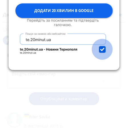
ДОДАТИ 20 ХВИЛИН В GOOGLE
Додайте 20 хвилин до вибраних джерел у
Google
транспорт
тролейбус
маршрутка
Коментарі (20)
Опублікувати коментар
Piter Savka
8 листопада 2018 р.