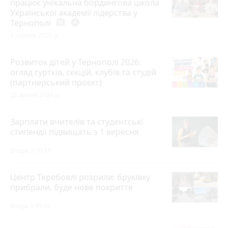
працює унікальна бордингова школа
Української академії лідерства у
Тернополі
photo_camera
play_circle_filled
4 серпня 2026 р.
Розвиток дітей у Тернополі 2026:
огляд гуртків, секцій, клубів та студій
(партнерський проєкт)
28 липня 2026 р.
Зарплати вчителів та студентські
стипендії підвищать з 1 вересня
Вчора о 10:15
Центр Теребовлі розрили: бруківку
прибрали, буде нове покриття
Вчора о 09:40