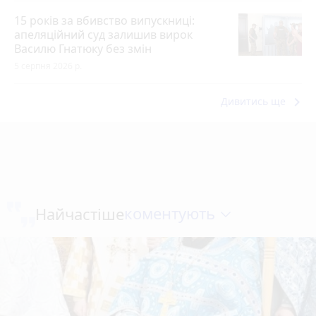
15 років за вбивство випускниці:
апеляційний суд залишив вирок
Василю Гнатюку без змін
5 серпня 2026 р.
keyboard_arrow_right
Дивитись ще
коментують
Найчастіше