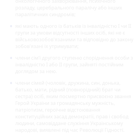
онкологічного захворювання, психічного
розладу, церебрального паралічу або інших
паралітичних синдромів;
які мають одного із батьків із інвалідністю І чи ІІ
групи за умови відсутності інших осіб, які не є
військовозобов'язаними та відповідно до закону
зобов'язані їх утримувати;
члени сім’ї другого ступеню споріднення особи з
інвалідністю I або ІІ групи, зайняті постійним
доглядом за нею.
члени сімей (чоловік, дружина, син, донька,
батько, мати, рідний (повнорідний) брат чи
сестра) осіб, яким посмертно присвоєно звання
Герой України за громадянську мужність,
патріотизм, героїчне відстоювання
конституційних засад демократії, прав і свобод
людини, самовіддане служіння Українському
народові, виявлені під час Революції Гідності.