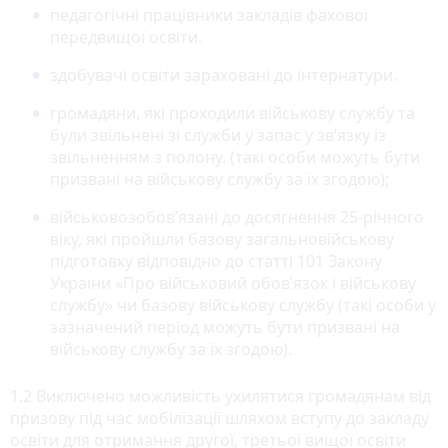
педагогічні працівники закладів фахової
передвищої освіти.
здобувачі освіти зараховані до інтернатури.
громадяни, які проходили військову службу та
були звільнені зі служби у запас у зв’язку із
звільненням з полону. (такі особи можуть бути
призвані на військову службу за їх згодою);
військовозобов’язані до досягнення 25-річного
віку, які пройшли базову загальновійськову
підготовку відповідно до статті 101 Закону
України «Про військовий обов’язок і військову
службу» чи базову військову службу (такі особи у
зазначений період можуть бути призвані на
військову службу за їх згодою).
1.2 Виключено можливість ухилятися громадянам від
призову під час мобілізації шляхом вступу до закладу
освіти для отримання другої, третьої вищої освіти