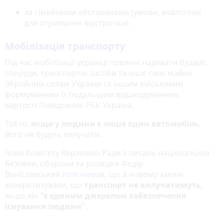
за сімейними обставинами (умови, аналогічні
для отримання відстрочки).
Мобілізація транспорту
Під час мобілізації українці повинні надавати будівлі,
споруди, транспортні засоби та інше своє майно
Збройним силам України та іншим військовим
формуванням із подальшим відшкодуванням
вартості.Повідомляє РБК-Україна.
Тобто,
якщо у людини є лише один автомобіль
,
його не будуть вилучати.
Член Комітету Верховної Ради з питань національної
безпеки, оборони та розвідки Федір
Веніславський
пояснював
, що в новому законі
конкретизували, що
транспорт не вилучатимуть
,
якщо він
"є єдиним джерелом забезпечення
існування людини
".