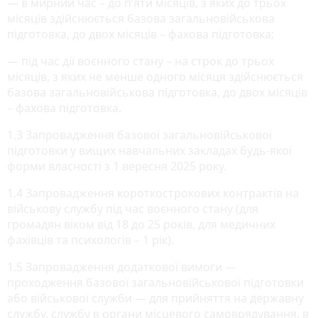
— в мирний час – до п’яти місяців, з яких до трьох
місяців здійснюється базова загальновійськова
підготовка, до двох місяців – фахова підготовка;
— під час дії воєнного стану – на строк до трьох
місяців, з яких не менше одного місяця здійснюється
базова загальновійськова підготовка, до двох місяців
– фахова підготовка.
1.3 Запровадження базової загальновійськової
підготовки у вищих навчальних закладах будь-якої
форми власності з 1 вересня 2025 року.
1.4 Запровадження короткострокових контрактів на
військову службу під час воєнного стану (для
громадян віком від 18 до 25 років, для медичних
фахівців та психологів – 1 рік).
1.5 Запровадження додаткової вимоги —
проходження базової загальновійськової підготовки
або військової служби — для прийняття на державну
службу, службу в органи місцевого самоврядування, в