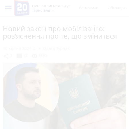
Пишеш ти! Коментує
Всі новини
Обговорен
Тернопіль
Новий закон про мобілізацію:
розʼяснення про те, що зміниться
16 квітня 2024 р.
Ольга Турчак
chat_bubble
share
visibility
7
13
5692