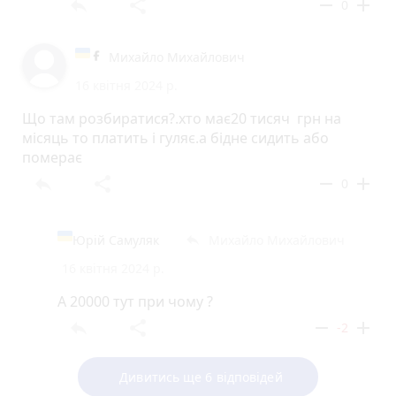
reply
share
remove
add
0
Михайло Михайлович
16 квітня 2024 р.
Що там розбиратися?.хто має20 тисяч грн на
місяць то платить і гуляє.а бідне сидить або
померає
reply
share
remove
add
0
Юрій Самуляк
Михайло Михайлович
reply
16 квітня 2024 р.
А 20000 тут при чому ?
reply
share
remove
add
-2
Дивитись ще 6 відповідей