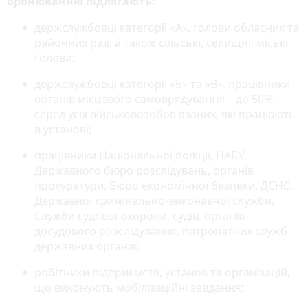
бронюванню підлягають:
держслужбовці категорії «А», голови обласних та
районних рад, а також сільські, селищні, міські
голови;
держслужбовці категорії «Б» та «В», працівники
органів місцевого самоврядування – до 50%
серед усіх військовозобов'язаних, які працюють
в установі;
працівники Національної поліції, НАБУ,
Державного бюро розслідувань, органів
прокуратури, Бюро економічної безпеки, ДСНС,
Державної кримінально-виконавчої служби,
Служби судової охорони, судів, органів
досудового розслідування, патронатних служб
державних органів;
робітники підприємств, установ та організацій,
що виконують мобілізаційні завдання;