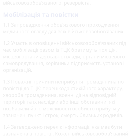
військовозобов’язаного, резервіста.
Мобілізація та повістки
1.1 Запровадження обов’язкового проходження
медичного огляду для всіх військовозобов’язаних.
1.2 Участь в оповіщенні військовозобов’язаних під
час мобілізації разом із ТЦК братимуть поліція,
місцеві органи державної влади, органи місцевого
самоврядування, керівники підприємств, установ і
організацій.
1.3 Поважні причини неприбуття громадянина по
повістці до ТЦК: перешкода стихійного характеру,
хвороба громадянина, воєнні дії на відповідній
території та їх наслідки або інші обставини, які
позбавили його можливості особисто прибути у
зазначені пункт і строк; смерть близьких родичів.
1.4 Затверджено перелік інформації, яка має бути
зазначена в повістці. Кожен військовозобовʼязаний