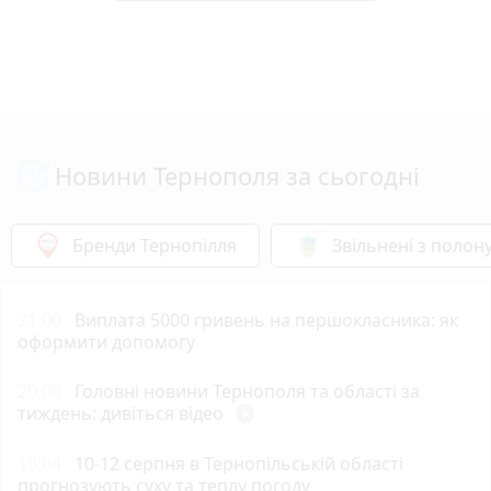
Новини Тернополя за сьогодні
Бренди Тернопілля
Звільнені з полон
21:00
Виплата 5000 гривень на першокласника: як
оформити допомогу
20:00
Головні новини Тернополя та області за
тиждень: дивіться відео
play_circle_filled
19:04
10-12 серпня в Тернопільській області
прогнозують суху та теплу погоду