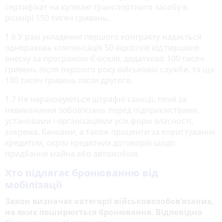
сертифікат на купівлю транспортного засобу в
розмірі 150 тисяч гривень.
1.6 У разі укладення першого контракту надається
одноразова компенсація 50 відсотків від першого
внеску за програмою Є-оселя, додатково 100 тисяч
гривень після першого року військової служби, та ще
100 тисяч гривень після другого.
1.7 Не нараховуються штрафні санкції, пеня за
невиконання зобов’язань перед підприємствами,
установами і організаціями усіх форм власності,
зокрема, банками, а також проценти за користування
кредитом, окрім кредитних договорів щодо
придбання майна або автомобіля.
Хто підлягає бронюванню від
мобілізації
Закон визначає категорії військовозобовʼязаних,
на яких поширюється бронювання. Відповідно