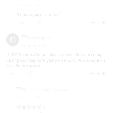
17 квітня 2024 р.
Я проходив влк. А ти ?
reply
share
remove
add
0
Юрій Самуляк
16 квітня 2024 р.
Цей РМ явно або російське ціпсо або наш сепар.
СБУ треба звернути увагу на нього. Або забанити
тут або посадити
reply
share
remove
add
-1
PM1
Юрій Самуляк
reply
16 квітня 2024 р.
🤡🖕🏿🤡🖕🏽🤡🖕