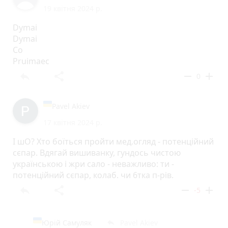
19 квітня 2024 р.
Dymai
Dymai
Co
Pruimaec
reply
share
remove
add
0
Pavel Akiev
17 квітня 2024 р.
І шО? Хто боїться пройти мед.огляд - потенційний
сєпар. Вдягай вишиванку, гундось чистою
українською і жри сало - неважливо: ти -
потенційний сєпар, колаб. чи 6тка п-рів.
reply
share
remove
add
-5
Юрій Самуляк
Pavel Akiev
reply