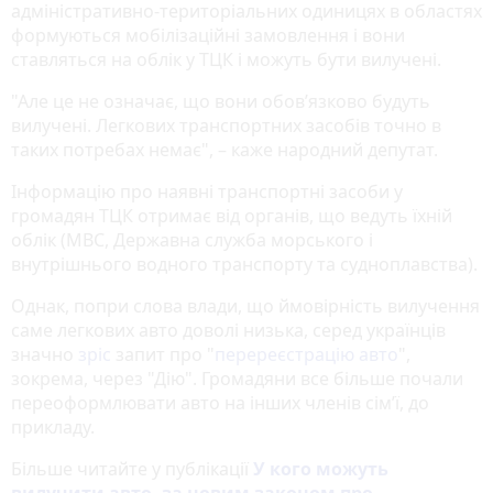
адміністративно-територіальних одиницях в областях
формуються мобілізаційні замовлення і вони
ставляться на облік у ТЦК і можуть бути вилучені.
"Але це не означає, що вони обов’язково будуть
вилучені. Легкових транспортних засобів точно в
таких потребах немає", – каже народний депутат.
Інформацію про наявні транспортні засоби у
громадян ТЦК отримає від органів, що ведуть їхній
облік (МВС, Державна служба морського і
внутрішнього водного транспорту та судноплавства).
Однак, попри слова влади, що ймовірність вилучення
саме легкових авто доволі низька, серед українців
значно
зріс
запит про "
перереєстрацію авто
",
зокрема, через "Дію". Громадяни все більше почали
переоформлювати авто на інших членів сім’ї, до
прикладу.
Більше читайте у публікації
У кого можуть
вилучити авто, за новим законом про