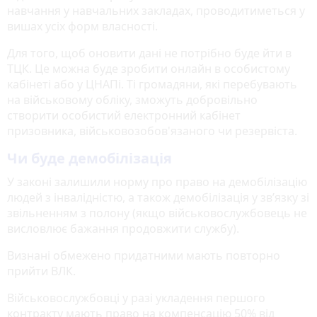
навчання у навчальних закладах, проводитиметься у
вишах усіх форм власності.
Для того, щоб оновити дані не потрібно буде йти в
ТЦК. Це можна буде зробити онлайн в особистому
кабінеті або у ЦНАПі. Ті громадяни, які перебувають
на військовому обліку, зможуть добровільно
створити особистий електронний кабінет
призовника, військовозобов'язаного чи резервіста.
Чи буде демобілізація
У законі залишили норму про право на демобілізацію
людей з інвалідністю, а також демобілізація у зв’язку зі
звільненням з полону (якщо військовослужбовець не
висловлює бажання продовжити службу).
Визнані обмежено придатними мають повторно
прийти ВЛК.
Військовослужбовці у разі укладення першого
контракту мають право на компенсацію 50% від