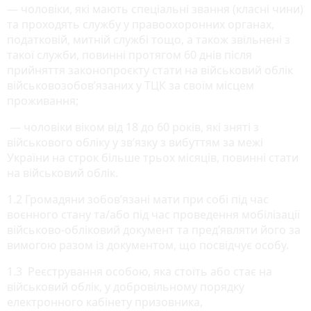
— чоловіки, які мають спеціальні звання (класні чини)
та проходять службу у правоохоронних органах,
податковій, митній службі тощо, а також звільнені з
такої служби, повинні протягом 60 днів після
прийняття законопроєкту стати на військовий облік
військовозобов’язаних у ТЦК за своїм місцем
проживання;
— чоловіки віком від 18 до 60 років, які зняті з
військового обліку у зв’язку з вибуттям за межі
України на строк більше трьох місяців, повинні стати
на військовий облік.
1.2 Громадяни зобов’язані мати при собі під час
воєнного стану та/або під час проведення мобілізації
військово-обліковий документ та пред’являти його за
вимогою разом із документом, що посвідчує особу.
1.3 Реєстрування особою, яка стоїть або стає на
військовий облік, у добровільному порядку
електронного кабінету призовника,