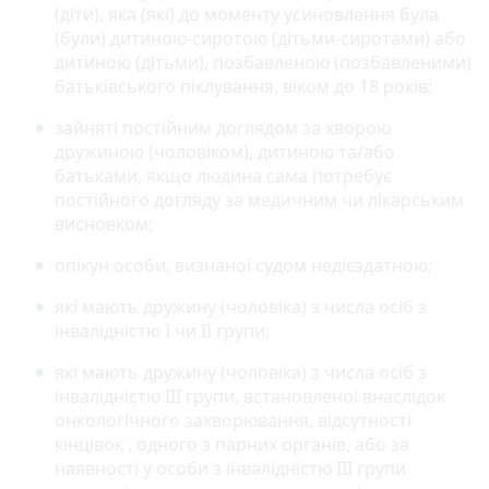
(діти), яка (які) до моменту усиновлення була
(були) дитиною-сиротою (дітьми-сиротами) або
дитиною (дітьми), позбавленою (позбавленими)
батьківського піклування, віком до 18 років;
зайняті постійним доглядом за хворою
дружиною (чоловіком), дитиною та/або
батьками, якщо людина сама потребує
постійного догляду за медичним чи лікарським
висновком;
опікун особи, визнаної судом недієздатною;
які мають дружину (чоловіка) з числа осіб з
інвалідністю І чи ІІ групи;
які мають дружину (чоловіка) з числа осіб з
інвалідністю ІІІ групи, встановленої внаслідок
онкологічного захворювання, відсутності
кінцівок , одного з парних органів, або за
наявності у особи з інвалідністю ІІІ групи