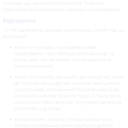
знатиме, що це саме його повістка. Повістка
перестане бути елементом шантажу та залякування.
Відстрочка
1.1 Не підлягають призову на військову службу під час
мобілізації:
жінки та чоловіки, на утриманні яких
перебувають троє і більше дітей віком до 18
років, крім тих, які мають заборгованість із
сплати аліментів;
жінки та чоловіки, які мають дитину (дітей) віком
до 18 років, якщо другий з батьків такої дитини
(дітей) помер, позбавлений батьківських прав,
визнаний зниклим безвісти тощо, а також коли
особа самостійно виховує та утримує дитину за
рішенням суду тощо;
усиновлювачі, опікуни, піклувальники та ін.
особи, на утриманні яких перебуває дитина