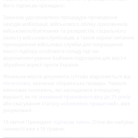
його підписав президент.
Законом удосконалено процедури проведення
заходів мобілізації, військового обліку призовників,
військовозобов’язаних та резервістів, соціального
захисту військовослужбовців, а також окремі питання
проходження військової служби для покращення
якості підбору особового складу під час
доукомплектування бойових підрозділів для відсічі
збройної агресії проти України.
Фінальна версія документа суттєво відрізняється від
початкової
, зазначає «Українська правда». Чимало
ключових положень, які закладалися в першому
варіанті, як-то
зниження призовного віку до 25 років
або скасування статусу «
обмежено придатний
», вже
унормовані.
16 квітня Президент
підписав закон
. Отож він набуває
чинності вже з 16 травня.