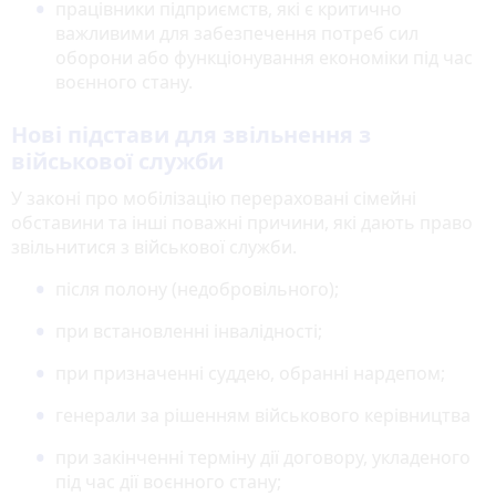
працівники підприємств, які є критично
важливими для забезпечення потреб сил
оборони або функціонування економіки під час
воєнного стану.
Нові підстави для звільнення з
військової служби
У законі про мобілізацію перераховані сімейні
обставини та інші поважні причини, які дають право
звільнитися з військової служби.
після полону (недобровільного);
при встановленні інвалідності;
при призначенні суддею, обранні нардепом;
генерали за рішенням військового керівництва
при закінченні терміну дії договору, укладеного
під час дії воєнного стану;