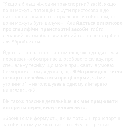
"Якщо є більш ніж один транспортний засіб, якщо
вони можуть потенційно бути пристосовані до
виконання завдань сектору безпеки і оборони, то
вони можуть бути вилучені. Але
йдеться винятково
про специфічні транспортні засоби
, тобто
легковий автомобіль звичайний точно не потрібен
для Збройних сил.
Йдеться про вантажні автомобілі, які підходять для
перевезення боєприпасів, особового складу, про
спеціальну техніку, що може працювати в умовах
бездоріжжя. Тому я думаю, що
90% громадян точно
не варто перейматися про ці норми
, які ми
уточнили", – наголошував в одному з інтерв’ю
Веніславський.
Він також пояснив детальніше,
як має працювати
алгоритм перед вилученням авто:
Збройні сили формують, які їм потрібні транспортні
засоби, потім у межах цих потреб у конкретних