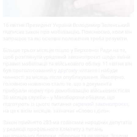
16 квітня Президент України Володимир Зеленський
підписав закон про мобілізацію. Пояснюємо, коли він
запрацює та які основні положення треба розуміти.
Більше трьох місяців пішло у Верховної Ради на те,
щоб розглянути урядовий законопроєкт щодо зміни
правил мобілізації та військового обліку. 11 квітня він
був
проголосований у другому читанні
і набуде
чинності за місяць після опублікування. Ймовірно,
головною новиною стало те, що з документа
прибрали норму про демобілізацію військових після
36 місяців служби – у Міноборони обіцяли, що
підготують із цього питання
окремий законопроєкт
,
на це є вісім місяців, зазначає «Слово і діло».
Закон прийнято 283-ма голосами народних депутатів
у редакції профільного Комітету з питань
національної безпеки, оборони та розвідки. Згодом