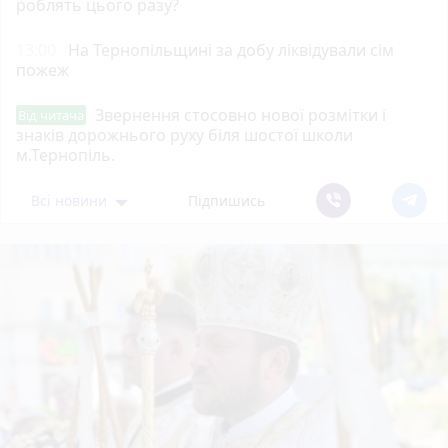
роблять цього разу?
13:00
На Тернопільщині за добу ліквідували сім
пожеж
Звернення стосовно нової розмітки і
Від читача
знаків дорожнього руху біля шостої школи
м.Тернопіль.
Всі новини
Підпишись