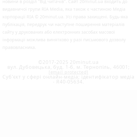
новини в розділ "Від читачів". Сайт 20minut.ua входить до
видавничої групи RIA Media, яка також є частиною Медіа
корпорації RIA © 20minut.ua. Усі права захищені. Будь-яка
публiкацiя, передрук чи наступне поширення матеріалів
сайту у друкованих або електронних засобах масової
інформації можлива винятково у разі письмового дозволу
правовласника.
©2017-2025 20minut.ua
вул. Дубовецька, буд. 1-б, м. Тернопіль, 46001;
[email protected]
Cуб'єкт у сфері онлайн-медіа; ідентифікатор медіа
- R40-05634.