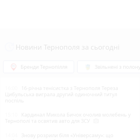
Новини Тернополя за сьогодні
Бренди Тернопілля
Звільнені з полон
16:00
16-річна тенісистка з Тернополя Тереза
Цибульська виграла другий одиночний титул
поспіль
15:10
Кардинал Микола Бичок очолив молебень у
Тернополі та освятив авто для ЗСУ
photo_camera
14:04
Знову розрили біля «Універсаму»: що