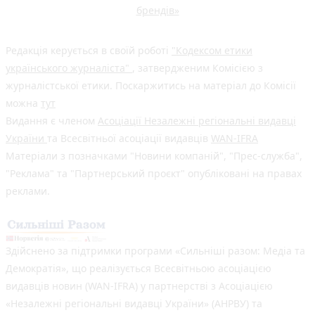
брендів»
Редакція керується в своїй роботі
"Кодексом етики
українського журналіста"
, затвердженим Комісією з
журналістської етики. Поскаржитись на матеріал до Комісії
можна
тут
Видання є членом
Асоціації Незалежні регіональні видавці
України
та Всесвітньої асоціації видавців
WAN-IFRA
Матеріали з позначками "Новини компаній", "Прес-служба",
"Реклама" та "Партнерський проєкт" опубліковані на правах
реклами.
Здійснено за підтримки програми «Сильніші разом: Медіа та
Демократія», що реалізується Всесвітньою асоціацією
видавців новин (WAN-IFRA) у партнерстві з Асоціацією
«Незалежні регіональні видавці України» (АНРВУ) та