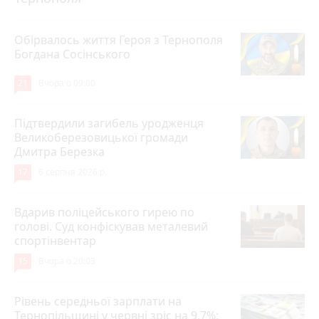
Обірвалось життя Героя з Тернополя
Богдана Сосінського
21
Вчора о 09:00
Підтвердили загибель уродженця
Великоберезовицької громади
Дмитра Березка
17
6 серпня 2026 р.
Вдарив поліцейського гирею по
голові. Суд конфіскував металевий
спортінвентар
15
Вчора о 20:03
Рівень середньої зарплати на
Тернопільщині у червні зріс на 9,7%: