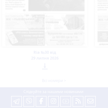
Ria №30 від
29 липня 2026

Всі номери >
Слідкуйте за нашими новинами