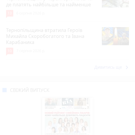
де платять найбільше та найменше
13
6 серпня 2026 р.
Тернопільщина втратила Героїв
Михайла Скоробогатого та Івана
Карабаника
10
7 серпня 2026 р.
keyboard_arrow_right
Дивитись ще
СВІЖИЙ ВИПУСК