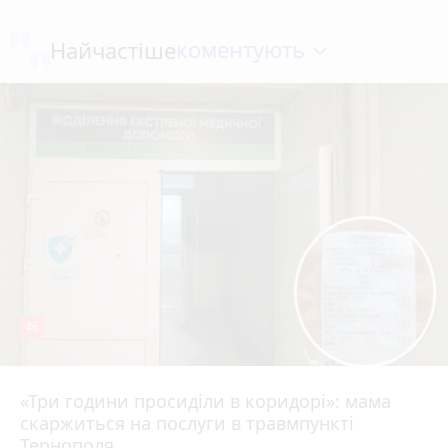
коментують
Найчастіше
46
«Три години просиділи в коридорі»: мама
Вчора о 13:05
скаржиться на послуги в травмпункті
Тернополя