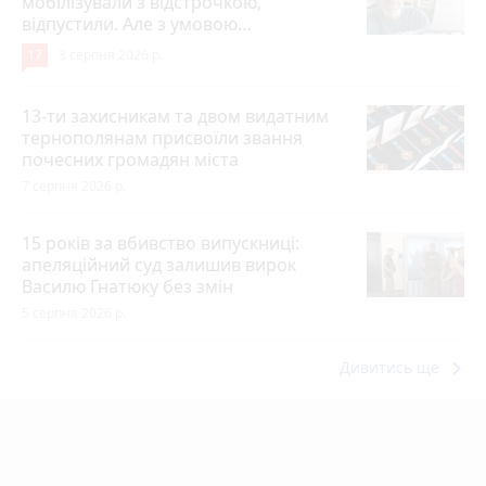
мобілізували з відстрочкою,
відпустили. Але з умовою…
17
3 серпня 2026 р.
13-ти захисникам та двом видатним
тернополянам присвоїли звання
почесних громадян міста
7 серпня 2026 р.
15 років за вбивство випускниці:
апеляційний суд залишив вирок
Василю Гнатюку без змін
5 серпня 2026 р.
keyboard_arrow_right
Дивитись ще