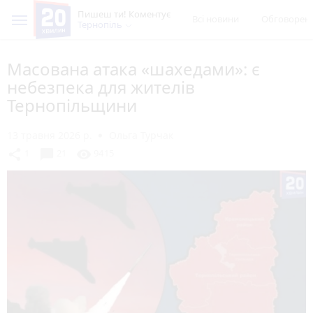
Пишеш ти! Коментує
Всі новини
Обговорен
Тернопіль
Масована атака «шахедами»: є
небезпека для жителів
Тернопільщини
13 травня 2026 р.
Ольга Турчак
chat_bubble
share
visibility
1
21
9415