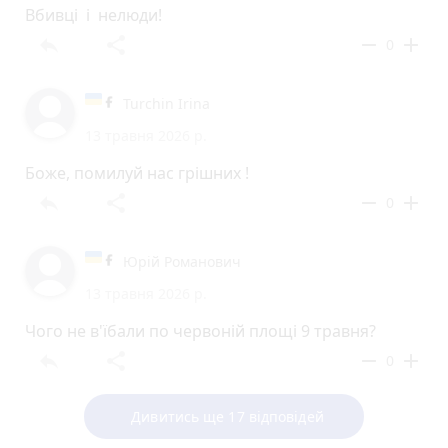
Вбивці і нелюди!
reply
share
remove
add
0
Turchin Irina
13 травня 2026 р.
Боже, помилуй нас грішних !
reply
share
remove
add
0
Юрій Романович
13 травня 2026 р.
Чого не в'їбали по червоній площі 9 травня?
reply
share
remove
add
0
Дивитись ще 17 відповідей