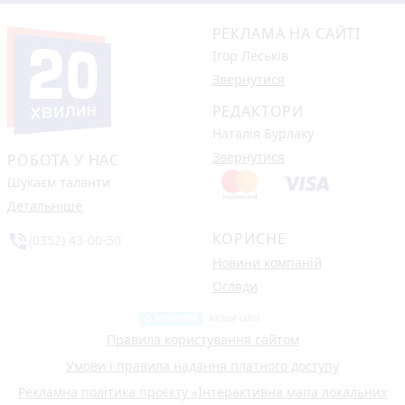
РЕКЛАМА НА САЙТІ
Ігор Леськів
Звернутися
РЕДАКТОРИ
Наталія Бурлаку
Звернутися
РОБОТА У НАС
Шукаєм таланти
Детальніше
КОРИСНЕ
phone_in_talk
(0352) 43-00-50
Новини компаній
Огляди
Правила користування сайтом
Умови і правила надання платного доступу
Рекламна політика проєкту «Інтерактивна мапа локальних