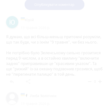
Опублікувати коментар
Юрій
13 травня 2026 р.
Я думаю, що всі більш-меньш притомні розуміли,
що так буде, чи з їхнім "9 травня", чи без нього.
Не потрібно було Зеленському сильно грозитися
перед 9 числом, а в остайню хвилину "включити
задню" приправивши це "красивим указом". Та
ще "рижий" із-за океану подзвонив грозився, щоб
не "перегинати палицю" в той день.
reply
share
remove
add
0
Люба Золотнюк
13 травня 2026 р.