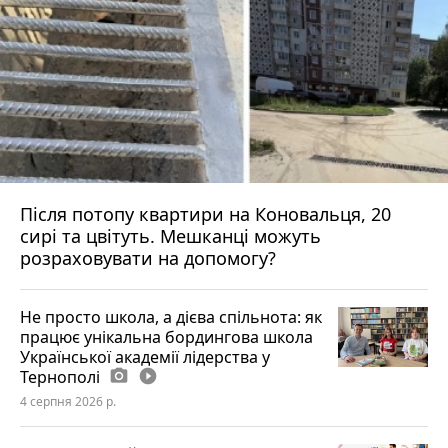
Після потопу квартири на Коновальця, 20
сирі та цвітуть. Мешканці можуть
розраховувати на допомогу?
Не просто школа, а дієва спільнота: як
працює унікальна бордингова школа
Української академії лідерства у
Тернополі
photo_camera
play_circle_filled
4 серпня 2026 р.