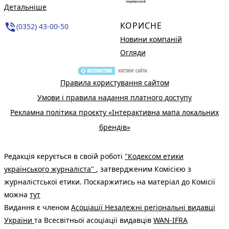
Детальніше
КОРИСНЕ
phone_in_talk
(0352) 43-00-50
Новини компаній
Огляди
Правила користування сайтом
Умови і правила надання платного доступу
Рекламна політика проєкту «Інтерактивна мапа локальних
брендів»
Редакція керується в своїй роботі
"Кодексом етики
українського журналіста"
, затвердженим Комісією з
журналістської етики. Поскаржитись на матеріал до Комісії
можна
тут
Видання є членом
Асоціації Незалежні регіональні видавці
України
та Всесвітньої асоціації видавців
WAN-IFRA