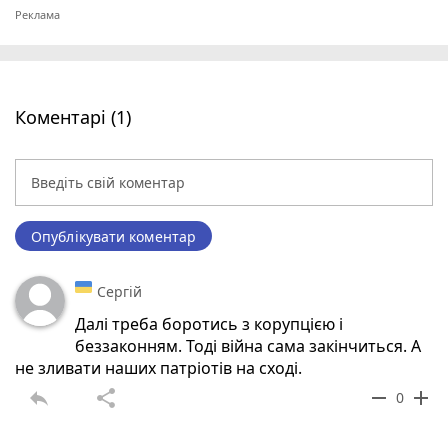
Коментарі (1)
Опублікувати коментар
Сергій
Далі треба боротись з корупцією і
беззаконням. Тоді війна сама закінчиться. А
не зливати наших патріотів на сході.
reply
share
remove
add
0