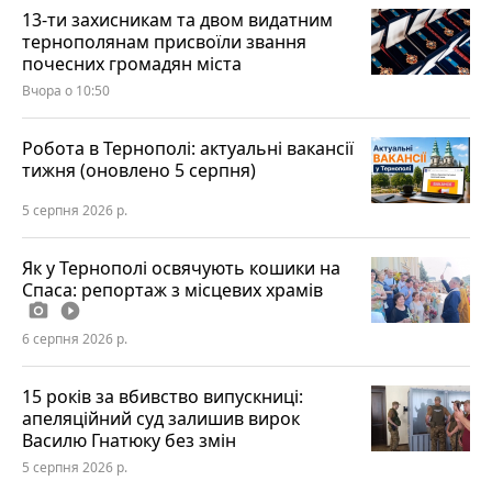
13-ти захисникам та двом видатним
тернополянам присвоїли звання
почесних громадян міста
Вчора о 10:50
Робота в Тернополі: актуальні вакансії
тижня (оновлено 5 серпня)
5 серпня 2026 р.
Як у Тернополі освячують кошики на
Спаса: репортаж з місцевих храмів
photo_camera
play_circle_filled
6 серпня 2026 р.
15 років за вбивство випускниці:
апеляційний суд залишив вирок
Василю Гнатюку без змін
5 серпня 2026 р.