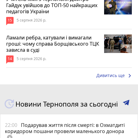
Гайдук увійшов до ТОП-50 найкращих
педагогів України
15
5 серпня 2026 р.
Ламали ребра, катували і вимагали
гроші: чому справа Борщівського ТЦК
зависла в суді
14
5 серпня 2026 р.
keyboard_arrow_right
Дивитись ще
Новини Тернополя за сьогодні
22:00
Подарував життя після смерті: в Охматдиті
коридором пошани провели маленького донора
play_circle_filled