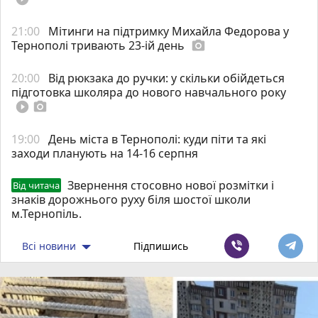
21:00
Мітинги на підтримку Михайла Федорова у
Тернополі тривають 23-ій день
photo_camera
20:00
Від рюкзака до ручки: у скільки обійдеться
підготовка школяра до нового навчального року
play_circle_filled
photo_camera
19:00
День міста в Тернополі: куди піти та які
заходи планують на 14-16 серпня
Звернення стосовно нової розмітки і
Від читача
знаків дорожнього руху біля шостої школи
м.Тернопіль.
Всі новини
Підпишись