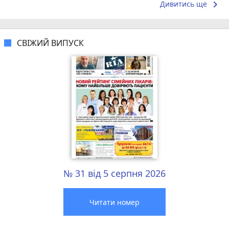
keyboard_arrow_right
Дивитись ще
СВІЖИЙ ВИПУСК
№ 31 від 5 серпня 2026
Читати номер