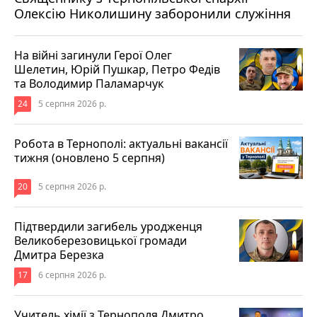
Олексію Николишину заборонили служіння
На війні загинули Герої Олег
Шелетин, Юрій Пушкар, Петро Федів
та Володимир Паламарчук
24
5 серпня 2026 р.
Робота в Тернополі: актуальні вакансії
тижня (оновлено 5 серпня)
20
5 серпня 2026 р.
Підтвердили загибель уродженця
Великоберезовицької громади
Дмитра Березка
17
6 серпня 2026 р.
Учитель хімії з Тернополя Дмитро