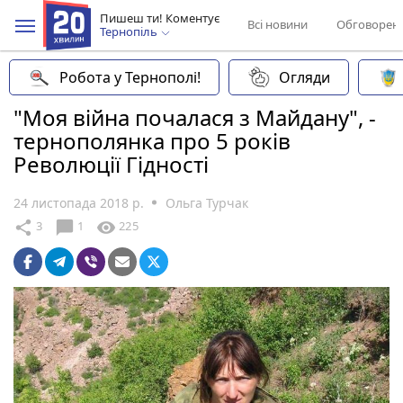
Пишеш ти! Коментує
Всі новини
Обговорен
Тернопіль
Робота у Тернополі!
Огляди
"Моя війна почалася з Майдану", -
тернополянка про 5 років
Революції Гідності
24 листопада 2018 р.
Ольга Турчак
chat_bubble
share
visibility
3
1
225