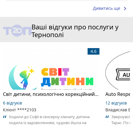
keyboard_arrow_right
Дивитись ще
Ваші відгуки про послуги у
Тернополі
4.6
Світ дитини, психологічно корекційний центр
Auto Respec
6 відгуків
12 відгуків
Клієнт ****2103
Владислав Б
Ходили до Софії в сенсерну кімнату, дитина
Звернувся ч
ходила із задоволенням, чудово йшла на
Тарас. По 
контакт, залишалась сама на заннятті....
збільшення 