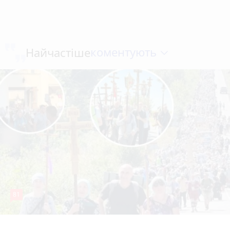
коментують
Найчастіше
81