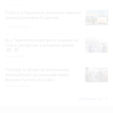
Робота в Тернополі: актуальні вакансії
тижня (оновлено 5 серпня)
5 серпня 2026 р.
Як у Тернополі освячують кошики на
Спаса: репортаж з місцевих храмів
photo_camera
play_circle_filled
Вчора о 09:30
15 років за вбивство випускниці:
апеляційний суд залишив вирок
Василю Гнатюку без змін
5 серпня 2026 р.
keyboard_arrow_right
Дивитись ще