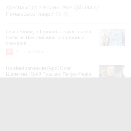
4 серпня 2026 р.
Хресна хода з Волині вже дійшла до
Почаївської лаври
photo_camera
play_circle_filled
Священнику з Тернопільської єпархії
Олексію Николишину заборонили
служіння
36
5 серпня 2026 р.
На війні загинули Герої Олег
Шелетин, Юрій Пушкар, Петро Федів
та Володимир Паламарчук
24
5 серпня 2026 р.
Робота в Тернополі: актуальні вакансії
тижня (оновлено 5 серпня)
20
5 серпня 2026 р.