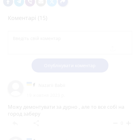
Коментарі (15)
Опублікувати коментар
Nazarii Babii
19 жовтня 2023 р.
Можу демонтувати за дурно , але то все собі на
город заберу
reply
share
remove
add
0