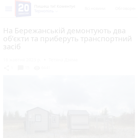
Пишеш ти! Коментує
Всі новини
Обговорен
Тернопіль
На Бережанській демонтують два
обʼєкти та приберуть транспортний
засіб
18 жовтня 2023 р.
Тетяна Дзяма
chat_bubble
share
visibility
1
15
6441