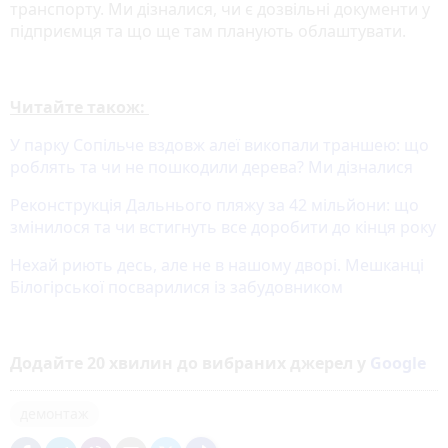
транспорту. Ми дізналися, чи є дозвільні документи у
підприємця та що ще там планують облаштувати.
Читайте також:
У парку Сопільче вздовж алеї викопали траншею: що
роблять та чи не пошкодили дерева? Ми дізналися
Реконструкція Дальнього пляжу за 42 мільйони: що
змінилося та чи встигнуть все доробити до кінця року
Нехай риють десь, але не в нашому дворі. Мешканці
Білогірської посварилися із забудовником
Додайте 20 хвилин до вибраних джерел у
Google
демонтаж