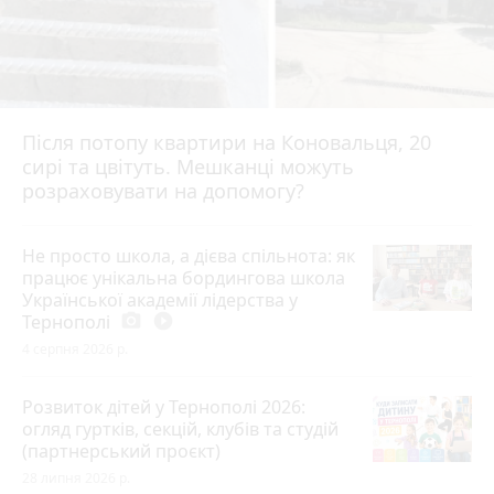
Після потопу квартири на Коновальця, 20
сирі та цвітуть. Мешканці можуть
розраховувати на допомогу?
Не просто школа, а дієва спільнота: як
працює унікальна бордингова школа
Української академії лідерства у
Тернополі
photo_camera
play_circle_filled
4 серпня 2026 р.
Розвиток дітей у Тернополі 2026:
огляд гуртків, секцій, клубів та студій
(партнерський проєкт)
28 липня 2026 р.