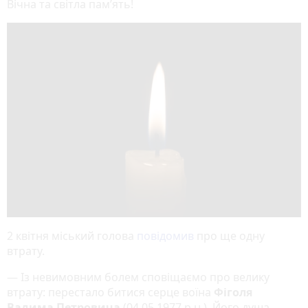
Вічна та світла пам’ять!
2 квітня міський голова
повідомив
про ще одну
втрату.
— Із невимовним болем сповіщаємо про велику
втрату: перестало битися серце воїна
Фіголя
Вадима Петровича
(04.05.1977 р.н.). Його душа