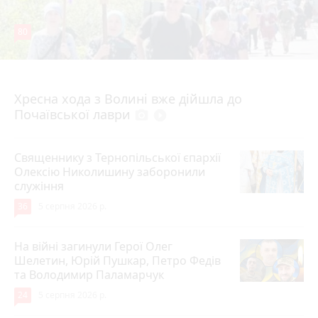
80
4 серпня 2026 р.
Хресна хода з Волині вже дійшла до
Почаївської лаври
photo_camera
play_circle_filled
Священнику з Тернопільської єпархії
Олексію Николишину заборонили
служіння
36
5 серпня 2026 р.
На війні загинули Герої Олег
Шелетин, Юрій Пушкар, Петро Федів
та Володимир Паламарчук
24
5 серпня 2026 р.