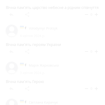
Вічна пам'ять царство небесне а рідним співчуття
reply
share
remove
add
0
Volodymyr Protsyk
4 квітня 2024 р.
Вічна пам'ять героям України
reply
share
remove
add
0
Марія Жарковська
3 квітня 2024 р.
Вічна пам'ять Герою
reply
share
remove
add
0
Світлана Киричук