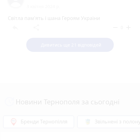
3 квітня 2024 р.
Світла пам'ять і шана Героям України
reply
share
remove
add
0
Дивитись ще 21 відповідей
Новини Тернополя за сьогодні
Бренди Тернопілля
Звільнені з полон