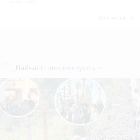
5 серпня 2026 р.
keyboard_arrow_right
Дивитись ще
коментують
Найчастіше