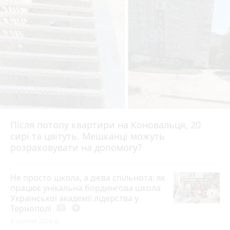
Після потопу квартири на Коновальця, 20
сирі та цвітуть. Мешканці можуть
розраховувати на допомогу?
Не просто школа, а дієва спільнота: як
працює унікальна бордингова школа
Української академії лідерства у
Тернополі
photo_camera
play_circle_filled
4 серпня 2026 р.