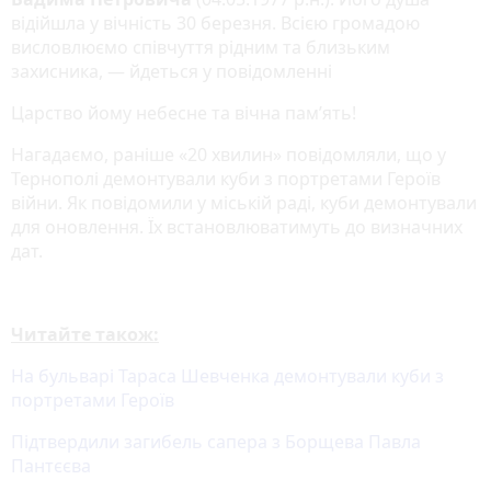
відійшла у вічність 30 березня. Всією громадою
висловлюємо співчуття рідним та близьким
захисника, — йдеться у повідомленні
Царство йому небесне та вічна пам’ять!
Нагадаємо, раніше «20 хвилин» повідомляли, що у
Тернополі демонтували куби з портретами Героїв
війни. Як повідомили у міській раді, куби демонтували
для оновлення. Їх встановлюватимуть до визначних
дат.
Читайте також:
На бульварі Тараса Шевченка демонтували куби з
портретами Героїв
Підтвердили загибель сапера з Борщева Павла
Пантєєва