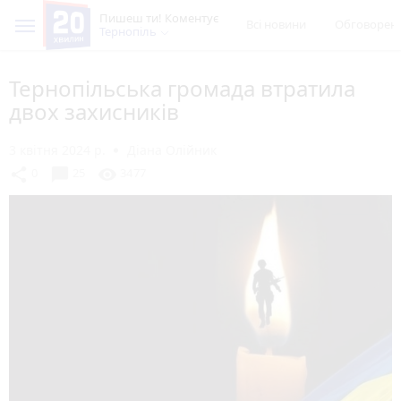
Пишеш ти! Коментує
Всі новини
Обговорен
Тернопіль
Тернопільська громада втратила
двох захисників
3 квітня 2024 р.
Діана Олійник
chat_bubble
share
visibility
0
25
3477