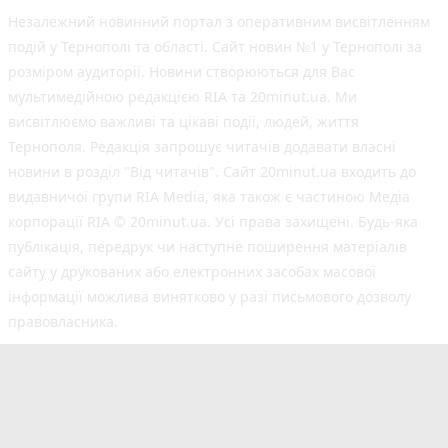
Незалежний новинний портал з оперативним висвітленням
подій у Тернополі та області. Сайт новин №1 у Тернополі за
розміром аудиторії. Новини створюються для Вас
мультимедійною редакцією RIA та 20minut.ua. Ми
висвітлюємо важливі та цікаві події, людей, життя
Тернополя. Редакція запрошує читачів додавати власні
новини в розділ "Від читачів". Сайт 20minut.ua входить до
видавничої групи RIA Media, яка також є частиною Медіа
корпорації RIA © 20minut.ua. Усі права захищені. Будь-яка
публiкацiя, передрук чи наступне поширення матеріалів
сайту у друкованих або електронних засобах масової
інформації можлива винятково у разі письмового дозволу
правовласника.
©2017-2025 20minut.ua
вул. Дубовецька, буд. 1-б, м. Тернопіль, 46001;
[email protected]
Cуб'єкт у сфері онлайн-медіа; ідентифікатор медіа
- R40-05634.