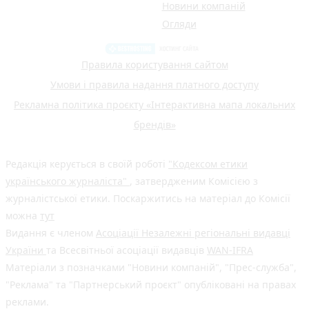
Новини компаній
Огляди
Правила користування сайтом
Умови і правила надання платного доступу
Рекламна політика проєкту «Інтерактивна мапа локальних
брендів»
Редакція керується в своїй роботі
"Кодексом етики
українського журналіста"
, затвердженим Комісією з
журналістської етики. Поскаржитись на матеріал до Комісії
можна
тут
Видання є членом
Асоціації Незалежні регіональні видавці
України
та Всесвітньої асоціації видавців
WAN-IFRA
Матеріали з позначками "Новини компаній", "Прес-служба",
"Реклама" та "Партнерський проєкт" опубліковані на правах
реклами.