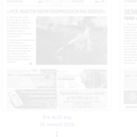
Ria №30 від
29 липня 2026
