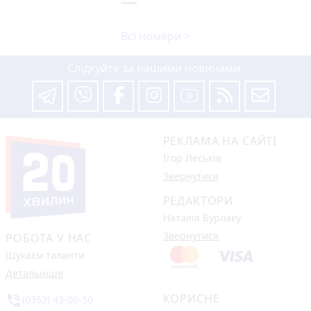
Всі номери >
Слідкуйте за нашими новинами
РЕКЛАМА НА САЙТІ
Ігор Леськів
Звернутися
РЕДАКТОРИ
Наталія Бурлаку
Звернутися
РОБОТА У НАС
Шукаєм таланти
Детальніше
КОРИСНЕ
phone_in_talk
(0352) 43-00-50