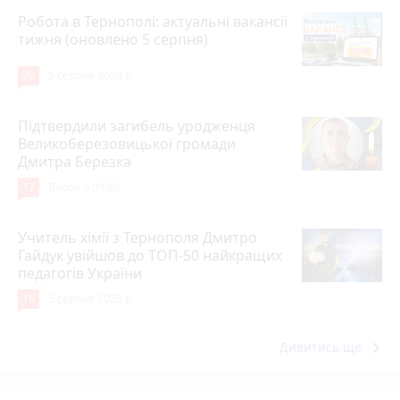
Робота в Тернополі: актуальні вакансії
тижня (оновлено 5 серпня)
20
5 серпня 2026 р.
Підтвердили загибель уродженця
Великоберезовицької громади
Дмитра Березка
17
Вчора о 09:00
Учитель хімії з Тернополя Дмитро
Гайдук увійшов до ТОП-50 найкращих
педагогів України
15
5 серпня 2026 р.
keyboard_arrow_right
Дивитись ще