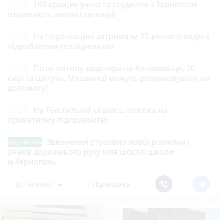
13:10
102 кращих учнів та студентів з Тернополя
отримають іменні стипендії
12:35
На Чортківщині затримали 25-річного водія з
підробленим посвідченням
12:02
Після потопу квартири на Коновальця, 20
сирі та цвітуть. Мешканці можуть розраховувати на
допомогу?
11:35
На Текстильній сталась пожежа на
приватному підприємстві
Звернення стосовно нової розмітки і
Від читача
знаків дорожнього руху біля шостої школи
м.Тернопіль.
Всі новини
Підпишись