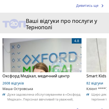
keyboard_arrow_right
Дивитись ще
Ваші відгуки про послуги у
Тернополі
4.8
Оксфорд Медікал, медичний центр
Smart Kids,
2608 відгуків
82 відгуки
Маша Островська
Клієнт ****7
Дуже задоволена обслуговуванням в «Оксфорд
Щиро дякує
Медікал». Персонал ввічливий та уважний,
терпіння та
адміністратори швидко допомогли із...
дитини.