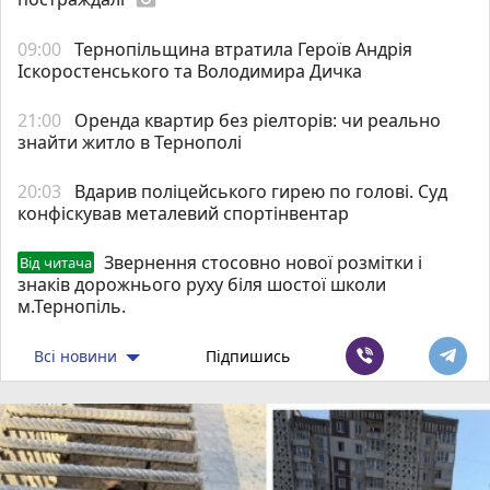
09:00
Тернопільщина втратила Героїв Андрія
Іскоростенського та Володимира Дичка
21:00
Оренда квартир без ріелторів: чи реально
знайти житло в Тернополі
20:03
Вдарив поліцейського гирею по голові. Суд
конфіскував металевий спортінвентар
Звернення стосовно нової розмітки і
Від читача
знаків дорожнього руху біля шостої школи
м.Тернопіль.
Всі новини
Підпишись