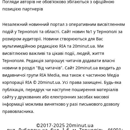
Погляди авторів не обов'язково збігаються з офіційною
позицією партнерів
Незалежний новинний портал з оперативним висвітленням
подій у Тернополі та області. Сайт новин №1 у Тернополі за
розміром аудиторії. Новини створюються для Вас
мультимедійною редакцією RIA та 20minut.ua. Ми
висвітлюємо важливі та цікаві події, людей, життя
Тернополя. Редакція запрошує читачів додавати власні
новини в розділ "Від читачів". Сайт 20minut.ua входить до
видавничої групи RIA Media, яка також є частиною Медіа
корпорації RIA © 20minut.ua. Усі права захищені. Будь-яка
публiкацiя, передрук чи наступне поширення матеріалів
сайту у друкованих або електронних засобах масової
інформації можлива винятково у разі письмового дозволу
правовласника.
©2017-2025 20minut.ua
вул. Дубовецька, буд. 1-б, м. Тернопіль, 46001;