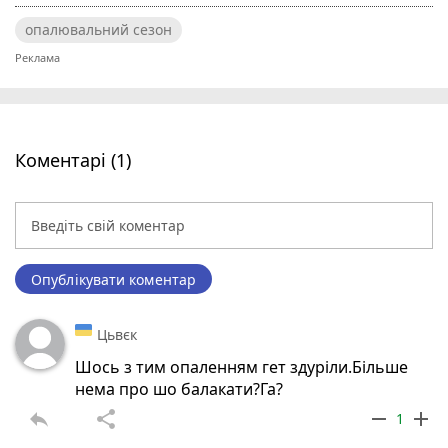
опалювальний сезон
Коментарі (1)
Опублікувати коментар
Цьвєк
Шось з тим опаленням гет здуріли.Більше
нема про шо балакати?Га?
reply
share
remove
add
1