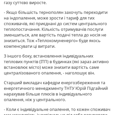
газу суттєво виросте.
- Якщо більшість тернополян захочуть переходити
на індопалення, може зрости і тариф для тих
споживачів, які приєднані до систем центрального
теплопостачання. Кількість отримувачів послуги
зменшиться, але вартість подачі тепла до носія не
знизиться. Тож «Теплокомуненерго» буде якось
компенсувати ці витрати.
З іншого боку, встановлення індивідуальних
теплових пунктів (ІТП) в будинках (які зараз активно
встановлює місто) може знизити вартість саме
централізованого опалення, - наголошує він.
Старший викладач кафедри енергозбереження та
енергетичного менеджменту ТНТУ Юрій Підгайний
нарахував більше плюсів в індивідуального
опалення, ніж у центрального.
- Коли є індивідуальне опалення, то кожен споживач
має можливість індивідуально під себе регулювати