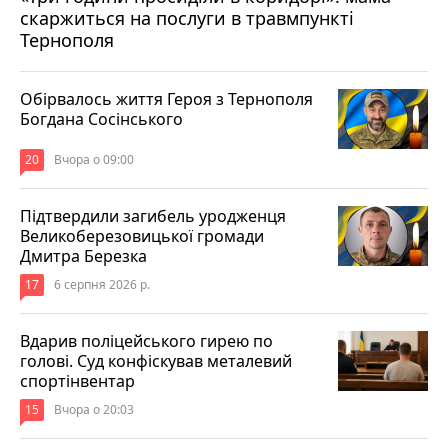
скаржиться на послуги в травмпункті
Тернополя
Обірвалось життя Героя з Тернополя
Богдана Сосінського
20
Вчора о 09:00
Підтвердили загибель уродженця
Великоберезовицької громади
Дмитра Березка
17
6 серпня 2026 р.
Вдарив поліцейського гирею по
голові. Суд конфіскував металевий
спортінвентар
15
Вчора о 20:03