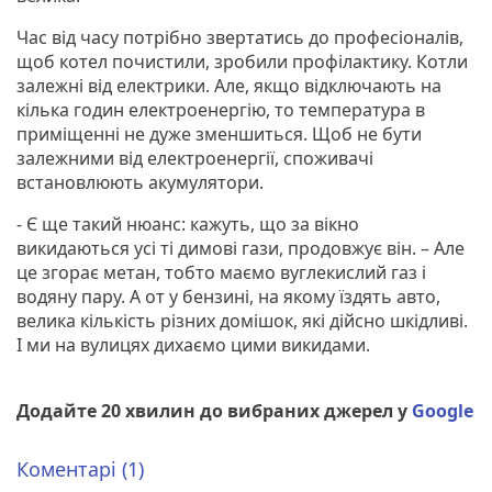
Час від часу потрібно звертатись до професіоналів,
щоб котел почистили, зробили профілактику. Котли
залежні від електрики. Але, якщо відключають на
кілька годин електроенергію, то температура в
приміщенні не дуже зменшиться. Щоб не бути
залежними від електроенергії, споживачі
встановлюють акумулятори.
- Є ще такий нюанс: кажуть, що за вікно
викидаються усі ті димові гази, продовжує він. – Але
це згорає метан, тобто маємо вуглекислий газ і
водяну пару. А от у бензині, на якому їздять авто,
велика кількість різних домішок, які дійсно шкідливі.
І ми на вулицях дихаємо цими викидами.
Додайте 20 хвилин до вибраних джерел у
Google
Коментарі (1)