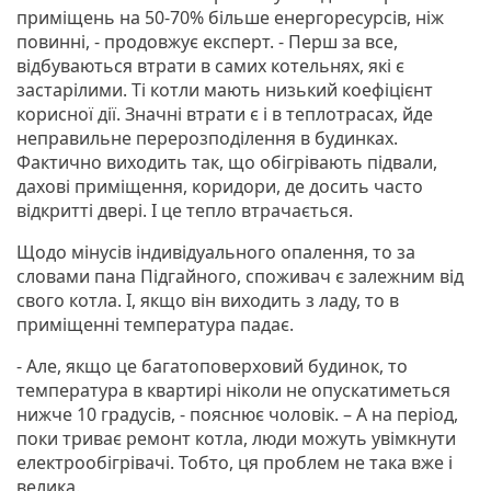
приміщень на 50-70% більше енергоресурсів, ніж
повинні, - продовжує експерт. - Перш за все,
відбуваються втрати в самих котельнях, які є
застарілими. Ті котли мають низький коефіцієнт
корисної дії. Значні втрати є і в теплотрасах, йде
неправильне перерозподілення в будинках.
Фактично виходить так, що обігрівають підвали,
дахові приміщення, коридори, де досить часто
відкритті двері. І це тепло втрачається.
Щодо мінусів індивідуального опалення, то за
словами пана Підгайного, споживач є залежним від
свого котла. І, якщо він виходить з ладу, то в
приміщенні температура падає.
- Але, якщо це багатоповерховий будинок, то
температура в квартирі ніколи не опускатиметься
нижче 10 градусів, - пояснює чоловік. – А на період,
поки триває ремонт котла, люди можуть увімкнути
електрообігрівачі. Тобто, ця проблем не така вже і
велика.