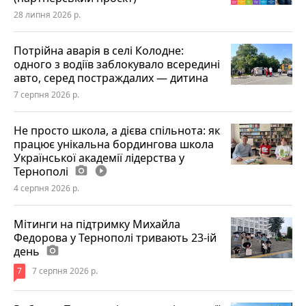
28 липня 2026 р.
Потрійна аварія в селі Колодне:
одного з водіїв заблокувало всередині
авто, серед постраждалих — дитина
7 серпня 2026 р.
Не просто школа, а дієва спільнота: як
працює унікальна бордингова школа
Української академії лідерства у
Тернополі
photo_camera
play_circle_filled
4 серпня 2026 р.
Мітинги на підтримку Михайла
Федорова у Тернополі тривають 23-ій
день
photo_camera
7
7 серпня 2026 р.