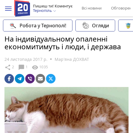
Пишеш ти! Коментує
Всі новини
Обговорен
Тернопіль
Робота у Тернополі!
Огляди
На індивідуальному опаленні
економитимуть і люди, і держава
24 листопада 2017 р.
Мар'яна ДОХВАТ
chat_bubble
share
visibility
2
1
1035