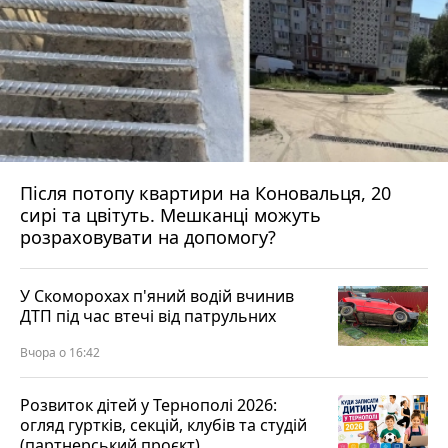
Після потопу квартири на Коновальця, 20
сирі та цвітуть. Мешканці можуть
розраховувати на допомогу?
У Скоморохах п'яний водій вчинив
ДТП під час втечі від патрульних
Вчора о 16:42
Розвиток дітей у Тернополі 2026:
огляд гуртків, секцій, клубів та студій
(партнерський проєкт)