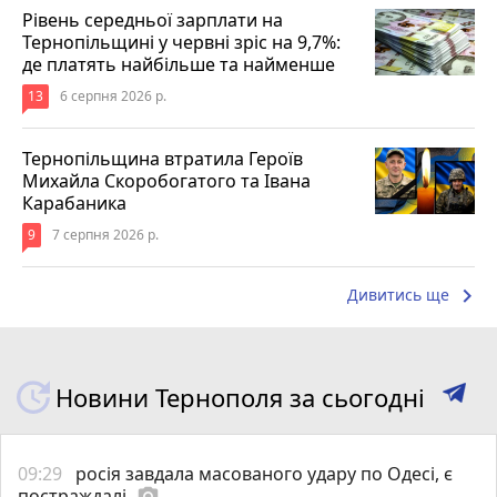
Рівень середньої зарплати на
Тернопільщині у червні зріс на 9,7%:
де платять найбільше та найменше
13
6 серпня 2026 р.
Тернопільщина втратила Героїв
Михайла Скоробогатого та Івана
Карабаника
9
7 серпня 2026 р.
keyboard_arrow_right
Дивитись ще
Новини Тернополя за сьогодні
09:29
росія завдала масованого удару по Одесі, є
постраждалі
photo_camera