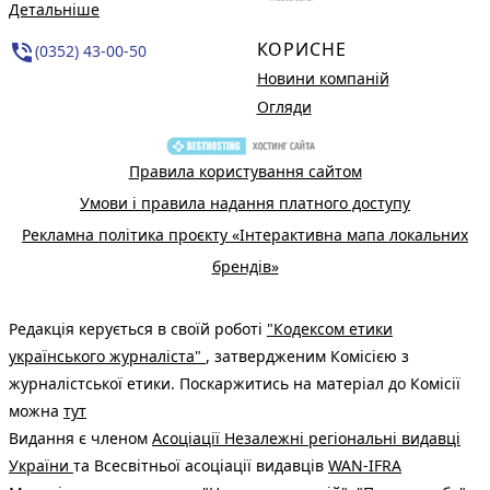
Детальніше
КОРИСНЕ
phone_in_talk
(0352) 43-00-50
Новини компаній
Огляди
Правила користування сайтом
Умови і правила надання платного доступу
Рекламна політика проєкту «Інтерактивна мапа локальних
брендів»
Редакція керується в своїй роботі
"Кодексом етики
українського журналіста"
, затвердженим Комісією з
журналістської етики. Поскаржитись на матеріал до Комісії
можна
тут
Видання є членом
Асоціації Незалежні регіональні видавці
України
та Всесвітньої асоціації видавців
WAN-IFRA