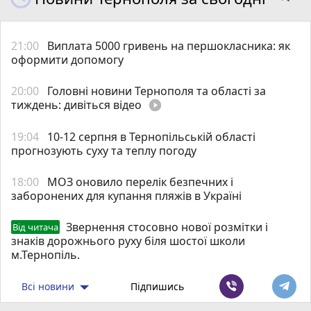
21:00
Виплата 5000 гривень на першокласника: як
оформити допомогу
20:00
Головні новини Тернополя та області за
тиждень: дивіться відео
play_circle_filled
19:04
10-12 серпня в Тернопільській області
прогнозують суху та теплу погоду
18:00
МОЗ оновило перелік безпечних і
заборонених для купання пляжів в Україні
Звернення стосовно нової розмітки і
Від читача
знаків дорожнього руху біля шостої школи
м.Тернопіль.
Всі новини
Підпишись