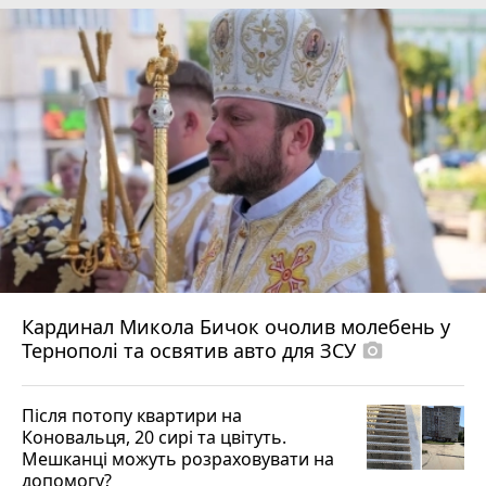
Кардинал Микола Бичок очолив молебень у
Тернополі та освятив авто для ЗСУ
photo_camera
Після потопу квартири на
Коновальця, 20 сирі та цвітуть.
Мешканці можуть розраховувати на
допомогу?