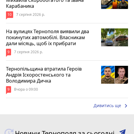
Карабаника
10
7 серпня 2026 р.
На вулицях Тернополя виявили два
покинутих автомобілі. Власникам
дали місяць, щоб їх прибрати
9
7 серпня 2026 р.
Тернопільщина втратила Героїв
Андрія Іскоростенського та
Володимира Дичка
9
Вчора о 09:00
keyboard_arrow_right
Дивитись ще
Новини Тернополя за сьогодні