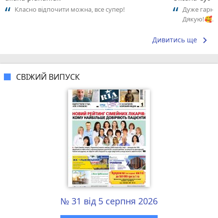
Класно відпочити можна, все супер!
Дуже гарне 
Дякую!🥰…
keyboard_arrow_right
Дивитись ще
СВІЖИЙ ВИПУСК
№ 31 від 5 серпня 2026