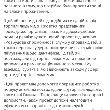
каже пан Ростислав. - І бабуся не бачила нічого
поганого в тому, що потрібно було просити гроші
на власне проживання.
Щоб вберегти дітей від подібних ситуацій та від
торгівлі людьми, з 1 жовтня представники
громадської організації разом з держслужбами
почали реалізовувати новий проект під назвою
«Розбудова спроможності служб у справах дітей, а
також персоналу державних дитячих закладів опіки і
піклування щодо ідентифікації дітей, які
постраждали від торгівлі людьми, та надання їм
допомоги в рамках національного механізму
взаємодії суб’єктів, які здійснюють заходи у сфері
протидії торгівлі людьми».
- Цей проект має допомогти покращити роботу з
пошуку дітей, які постраждали від торгівлі людьми, -
каже пані Галина. - Та покращити захист їхніх прав і
допомогти. Також проект допоже налагодити
ефективну співпраці всіх дотичних служб.