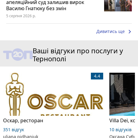
апеляційний суд залишив вирок
Василю Гнатюку без змін
5 серпня 2026 р.
keyboard_arrow_right
Дивитись ще
Ваші відгуки про послуги у
Тернополі
4.4
Оскар, ресторан
Villa Dei, 
351 відгук
10 відгуків
uliana pidhaniuk
Оксана Субч