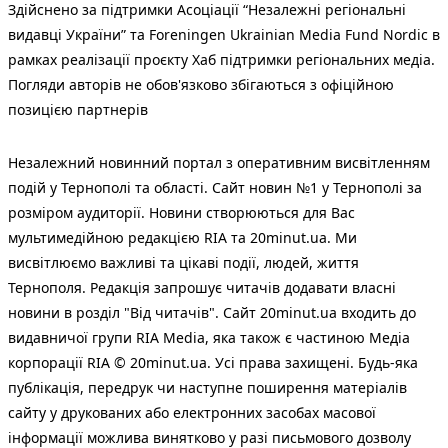
Здійснено за підтримки Асоціації “Незалежні регіональні
видавці України” та Foreningen Ukrainian Media Fund Nordic в
рамках реалізації проєкту Хаб підтримки регіональних медіа.
Погляди авторів не обов'язково збігаються з офіційною
позицією партнерів
Незалежний новинний портал з оперативним висвітленням
подій у Тернополі та області. Сайт новин №1 у Тернополі за
розміром аудиторії. Новини створюються для Вас
мультимедійною редакцією RIA та 20minut.ua. Ми
висвітлюємо важливі та цікаві події, людей, життя
Тернополя. Редакція запрошує читачів додавати власні
новини в розділ "Від читачів". Сайт 20minut.ua входить до
видавничої групи RIA Media, яка також є частиною Медіа
корпорації RIA © 20minut.ua. Усі права захищені. Будь-яка
публiкацiя, передрук чи наступне поширення матеріалів
сайту у друкованих або електронних засобах масової
інформації можлива винятково у разі письмового дозволу