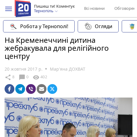
Пишеш ти! Коментує
Всі новини
Обговорен
Тернопіль
Робота у Тернополі!
Огляди
На Кременеччині дитина
жебракувала для релігійного
центру
20 жовтня 2017 р.
Мар'яна ДОХВАТ
chat_bubble
share
visibility
8
0
402