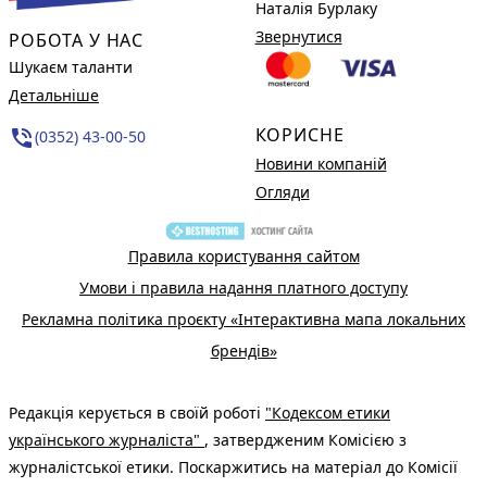
Наталія Бурлаку
Звернутися
РОБОТА У НАС
Шукаєм таланти
Детальніше
КОРИСНЕ
phone_in_talk
(0352) 43-00-50
Новини компаній
Огляди
Правила користування сайтом
Умови і правила надання платного доступу
Рекламна політика проєкту «Інтерактивна мапа локальних
брендів»
Редакція керується в своїй роботі
"Кодексом етики
українського журналіста"
, затвердженим Комісією з
журналістської етики. Поскаржитись на матеріал до Комісії