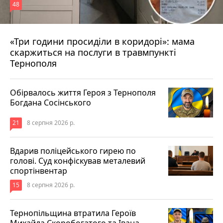
48
«Три години просиділи в коридорі»: мама
8 серпня 2026 р.
скаржиться на послуги в травмпункті
Тернополя
Обірвалось життя Героя з Тернополя
Богдана Сосінського
21
8 серпня 2026 р.
Вдарив поліцейського гирею по
голові. Суд конфіскував металевий
спортінвентар
15
8 серпня 2026 р.
Тернопільщина втратила Героїв
Михайла Скоробогатого та Івана