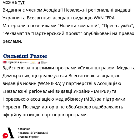
можна
тут
Видання є членом
Асоціації Незалежні регіональні видавці
України
та Всесвітньої асоціації видавців
WAN-IFRA
Матеріали з позначками "Новини компаній", "Прес-служба",
"Реклама" та "Партнерський проєкт" опубліковані на правах
реклами.
Здійснено за підтримки програми «Сильніші разом: Медіа та
Демократія», що реалізується Всесвітньою асоціацією
видавців новин (WAN-IFRA) у партнерстві з Асоціацією
«Незалежні регіональні видавці України» (АНРВУ) та
Норвезькою асоціацією медіабізнесу (MBL) за підтримки
Норвегії. Погляди авторів не обов’язково відображають
офіційну позицію партнерів програми.