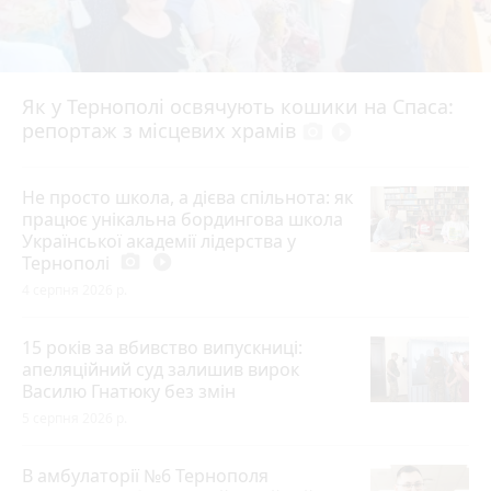
Як у Тернополі освячують кошики на Спаса:
репортаж з місцевих храмів
photo_camera
play_circle_filled
Не просто школа, а дієва спільнота: як
працює унікальна бордингова школа
Української академії лідерства у
Тернополі
photo_camera
play_circle_filled
4 серпня 2026 р.
15 років за вбивство випускниці:
апеляційний суд залишив вирок
Василю Гнатюку без змін
5 серпня 2026 р.
В амбулаторії №6 Тернополя