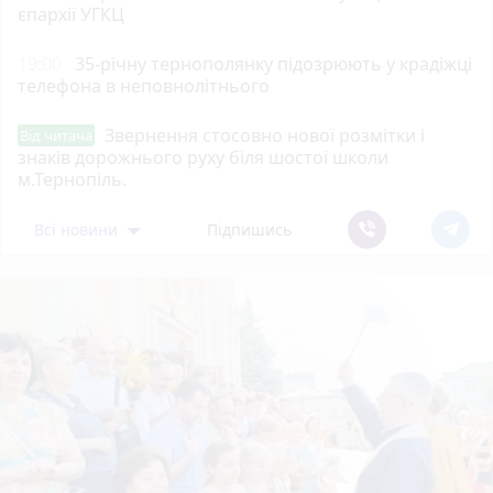
єпархії УГКЦ
19:00
35-річну тернополянку підозрюють у крадіжці
телефона в неповнолітнього
Звернення стосовно нової розмітки і
Від читача
знаків дорожнього руху біля шостої школи
м.Тернопіль.
Всі новини
Підпишись