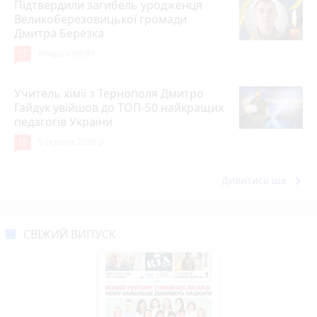
Підтвердили загибель уродженця
Великоберезовицької громади
Дмитра Березка
17
Вчора о 09:00
Учитель хімії з Тернополя Дмитро
Гайдук увійшов до ТОП-50 найкращих
педагогів України
15
5 серпня 2026 р.
keyboard_arrow_right
Дивитись ще
СВІЖИЙ ВИПУСК