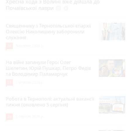
Хресна хода з Волині вже дійшла до
Почаївської лаври
photo_camera
play_circle_filled
Священнику з Тернопільської єпархії
Олексію Николишину заборонили
служіння
36
5 серпня 2026 р.
На війні загинули Герої Олег
Шелетин, Юрій Пушкар, Петро Федів
та Володимир Паламарчук
24
5 серпня 2026 р.
Робота в Тернополі: актуальні вакансії
тижня (оновлено 5 серпня)
20
5 серпня 2026 р.