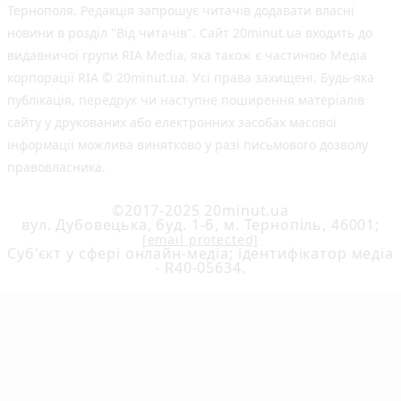
Тернополя. Редакція запрошує читачів додавати власні
новини в розділ "Від читачів". Сайт 20minut.ua входить до
видавничої групи RIA Media, яка також є частиною Медіа
корпорації RIA © 20minut.ua. Усі права захищені. Будь-яка
публiкацiя, передрук чи наступне поширення матеріалів
сайту у друкованих або електронних засобах масової
інформації можлива винятково у разі письмового дозволу
правовласника.
©2017-2025 20minut.ua
вул. Дубовецька, буд. 1-б, м. Тернопіль, 46001;
[email protected]
Cуб'єкт у сфері онлайн-медіа; ідентифікатор медіа
- R40-05634.