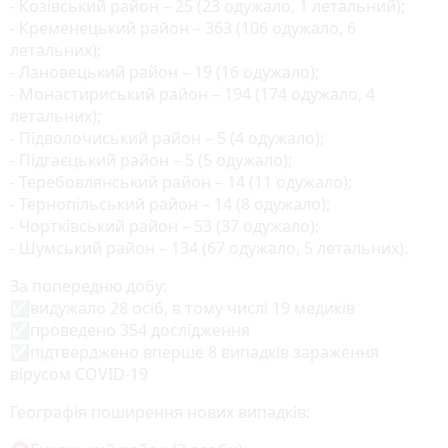
- Козівський район – 25 (23 одужало, 1 летальний);
- Кременецький район – 363 (106 одужало, 6
летальних);
- Лановецький район – 19 (16 одужало);
- Монастириський район – 194 (174 одужало, 4
летальних);
- Підволочиський район – 5 (4 одужало);
- Підгаєцький район – 5 (5 одужало);
- Теребовлянський район – 14 (11 одужало);
- Тернопільський район – 14 (8 одужало);
- Чортківський район – 53 (37 одужало);
- Шумський район – 134 (67 одужало, 5 летальних).
За попередню добу:
☑️видужало 28 осіб, в тому числі 19 медиків
☑️проведено 354 дослідження
☑️підтверджено вперше 8 випадків зараження
вірусом COVID-19
Географія поширення нових випадків: