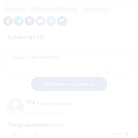
здоров'я
Лабораторний центр
коронавірус
Коментарі (1)
Опублікувати коментар
Іван Залуцький
20 травня 2020 р.
Там де кашкетники і мп
reply
share
remove
add
0