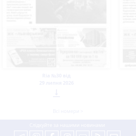
Ria №30 від
29 липня 2026

Всі номери >
Слідкуйте за нашими новинами