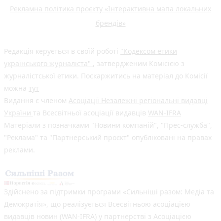
Рекламна політика проєкту «Інтерактивна мапа локальних
брендів»
Редакція керується в своїй роботі
"Кодексом етики
українського журналіста"
, затвердженим Комісією з
журналістської етики. Поскаржитись на матеріал до Комісії
можна
тут
Видання є членом
Асоціації Незалежні регіональні видавці
України
та Всесвітньої асоціації видавців
WAN-IFRA
Матеріали з позначками "Новини компаній", "Прес-служба",
"Реклама" та "Партнерський проєкт" опубліковані на правах
реклами.
Здійснено за підтримки програми «Сильніші разом: Медіа та
Демократія», що реалізується Всесвітньою асоціацією
видавців новин (WAN-IFRA) у партнерстві з Асоціацією