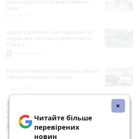
розпочав роботу новий сімейний
лікар
Вчора об 11:29
«Дорогу зробили, і на тому все»: чи
задоволені мешканці ремонтом на
Стуса, 2
5
4 серпня 2026 р.
Робота в Тернополі: актуальні вакансії
тижня (оновлено 5 серпня)
5 серпня 2026 р.
×
Після розголосу чоловіка, якого
мобілізували з відстрочкою,
Читайте більше
відпустили. Але з умовою…
перевірених
10
3 серпня 2026 р.
новин