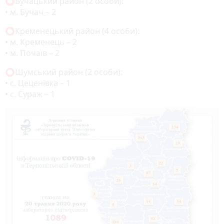
⭕️Бучацький район (2 особи):
• м. Бучач – 2
⭕️Кременецький район (4 особи):
• м. Кременець – 2
• м. Почаїв – 2
⭕️Шумський район (2 особи):
• с. Цеценівка – 1
• с. Сураж – 1