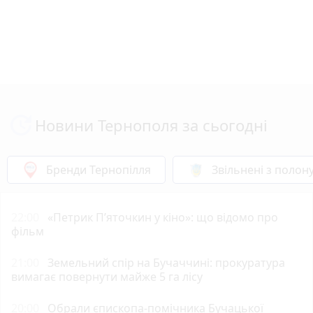
Новини Тернополя за сьогодні
Бренди Тернопілля
Звільнені з полон
22:00
«Петрик П’яточкин у кіно»: що відомо про
фільм
21:00
Земельний спір на Бучаччині: прокуратура
вимагає повернути майже 5 га лісу
20:00
Обрали єпископа-помічника Бучацької