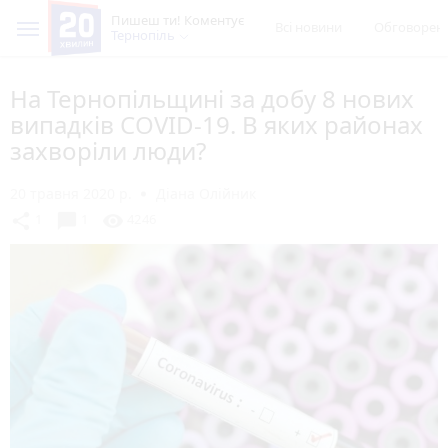
Пишеш ти! Коментує
Всі новини
Обговорен
Тернопіль
На Тернопільщині за добу 8 нових
випадків COVID-19. В яких районах
захворіли люди?
20 травня 2020 р.
Діана Олійник
chat_bubble
share
visibility
1
1
4246