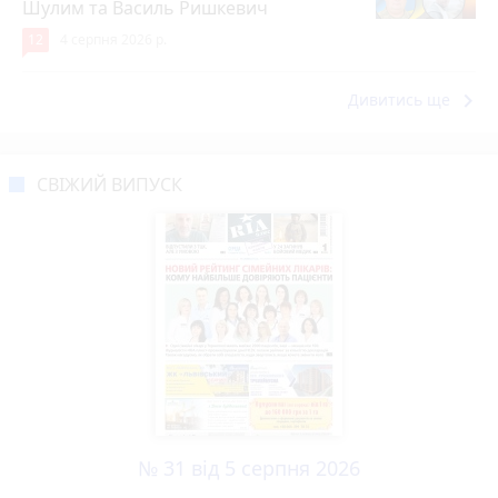
Шулим та Василь Ришкевич
12
4 серпня 2026 р.
keyboard_arrow_right
Дивитись ще
СВІЖИЙ ВИПУСК
№ 31 від 5 серпня 2026