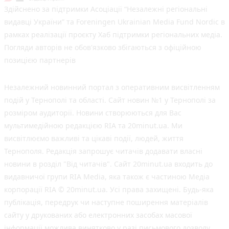
Здійснено за підтримки Асоціації “Незалежні регіональні
видавці України” та Foreningen Ukrainian Media Fund Nordic в
рамках реалізації проєкту Хаб підтримки регіональних медіа.
Погляди авторів не обов'язково збігаються з офіційною
позицією партнерів
Незалежний новинний портал з оперативним висвітленням
подій у Тернополі та області. Сайт новин №1 у Тернополі за
розміром аудиторії. Новини створюються для Вас
мультимедійною редакцією RIA та 20minut.ua. Ми
висвітлюємо важливі та цікаві події, людей, життя
Тернополя. Редакція запрошує читачів додавати власні
новини в розділ "Від читачів". Сайт 20minut.ua входить до
видавничої групи RIA Media, яка також є частиною Медіа
корпорації RIA © 20minut.ua. Усі права захищені. Будь-яка
публiкацiя, передрук чи наступне поширення матеріалів
сайту у друкованих або електронних засобах масової
інформації можлива винятково у разі письмового дозволу