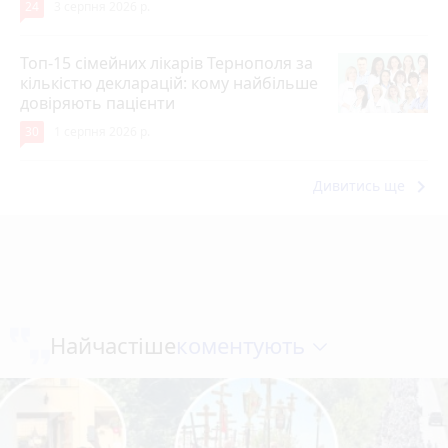
24
3 серпня 2026 р.
Топ-15 сімейних лікарів Тернополя за
кількістю декларацій: кому найбільше
довіряють пацієнти
30
1 серпня 2026 р.
keyboard_arrow_right
Дивитись ще
коментують
Найчастіше