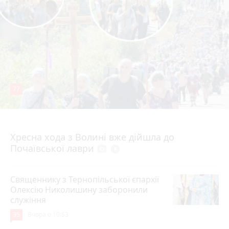
77
4 серпня 2026 р.
Хресна хода з Волині вже дійшла до
Почаївської лаври
photo_camera
play_circle_filled
Священнику з Тернопільської єпархії
Олексію Николишину заборонили
служіння
35
Вчора о 10:53