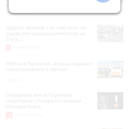
Тернополі
photo_camera
play_circle_filled
4 серпня 2026 р.
«Дорогу зробили, і на тому все»: чи
задоволені мешканці ремонтом на
Стуса, 2
5
4 серпня 2026 р.
Робота в Тернополі: актуальні вакансії
тижня (оновлено 5 серпня)
Вчора о 14:13
Обірвалось життя 16-річного
спортсмена з Козівської громади
Максима Бойка
10
4 серпня 2026 р.