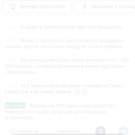
Бренди Тернопілля
Звільнені з полон
10:44
В аварії в Кременці шестеро постраждалих
10:30
Жінка з Тернопільського району продавала
онлайн взуття і втратила понад 63 тисячі гривень
10:00
Ветеранський бізнес може отримати по 1 000
000 гривень на масштабування в межах програми
«Траєкторія»
09:30
Як у Тернополі освячують кошики на Спаса:
репортаж з місцевих храмів
play_circle_filled
photo_camera
Звернення стосовно нової розмітки і
Від читача
знаків дорожнього руху біля шостої школи
м.Тернопіль.
Всі новини
Підпишись