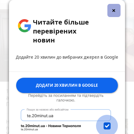
×
Читайте більше
перевірених
новин
Додайте 20 хвилин до вибраних джерел в Google
ДОДАТИ 20 ХВИЛИН В GOOGLE
15 років за вбивство випускниці:
апеляційний суд залишив вирок Василю
Гнатюку без змін
Не просто школа, а дієва спільнота: як
працює унікальна бордингова школа
Української академії лідерства у