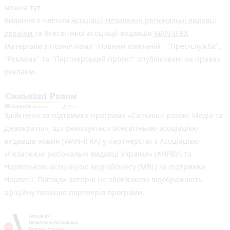
можна
тут
Видання є членом
Асоціації Незалежні регіональні видавці
України
та Всесвітньої асоціації видавців
WAN-IFRA
Матеріали з позначками "Новини компаній", "Прес-служба",
"Реклама" та "Партнерський проєкт" опубліковані на правах
реклами.
Здійснено за підтримки програми «Сильніші разом: Медіа та
Демократія», що реалізується Всесвітньою асоціацією
видавців новин (WAN-IFRA) у партнерстві з Асоціацією
«Незалежні регіональні видавці України» (АНРВУ) та
Норвезькою асоціацією медіабізнесу (MBL) за підтримки
Норвегії. Погляди авторів не обов’язково відображають
офіційну позицію партнерів програми.