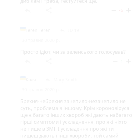
дибілам і треба, тестуйтеся ще.
reply
share
remove
add
-6
Teren Teren
ID 19
reply
30 травня 2020 р.
Просто ідіот, чи за зеленського голосував?
reply
share
remove
add
1
Коля
Mary Smith
reply
30 травня 2020 р.
Брехня-небрехня зачепило-незачепило не
суть, проблема в іншому. Крім короновіруса
ще є багато інших хвороб які дають набагато
гірші симптоми і ускладнення, про які ніхто
не пише в ЗМІ. І ускладення про які ти
пишеш дають і інші хвороби, той самий