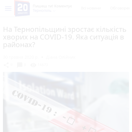
Пишеш ти! Коментує
Всі новини
Обговорен
Тернопіль
На Тернопільщині зростає кількість
хворих на COVID-19. Яка ситуація в
районах?
30 травня 2020 р.
Діана Олійник
chat_bubble
share
visibility
9
8
14673