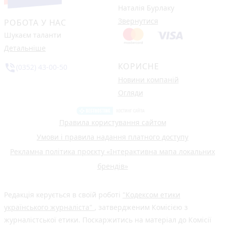
Наталія Бурлаку
Звернутися
РОБОТА У НАС
Шукаєм таланти
Детальніше
КОРИСНЕ
phone_in_talk
(0352) 43-00-50
Новини компаній
Огляди
Правила користування сайтом
Умови і правила надання платного доступу
Рекламна політика проєкту «Інтерактивна мапа локальних
брендів»
Редакція керується в своїй роботі
"Кодексом етики
українського журналіста"
, затвердженим Комісією з
журналістської етики. Поскаржитись на матеріал до Комісії