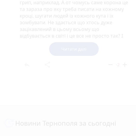
грип, наприклад. А от чомусь саме корона це
та зараза про яку треба писати на кожному
кроці, шугати людей із кожного кута і їх
зомбувати. Не здається що хтось дуже
зацікавлений в цьому всьому що
відбувається в світі і це все не просто так? І
це все закінчеться для людства набагато
гіршими проблемами ніж сама хвороба?
Читати далі
reply
share
remove
add
-2
Новини Тернополя за сьогодні