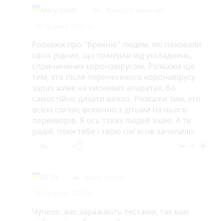
Mary Smith
Валерій Якимчук
reply
30 травня 2020 р.
Розкажи про "брехню" людям, які поховали
своїх рідних, що померли від ускладнень,
спричинених коронавірусом. Розкажи ще
тим, хто після перенесеного коронавірусу
зараз живе на кисневих апаратах, бо
самостійно дихати важко. Розкажи тим, хто
всією сім'єю, включно з дітьми на нього
перехворів. Я ось таких людей знаю. А ти
радій, поки тебе і твою сім'ю не зачепило.
reply
share
remove
add
4
ID 19
Mary Smith
reply
30 травня 2020 р.
Чучело, вас заражають тестами, так вам