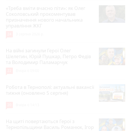
«Треба вміти вчасно піти»: як Олег
Соколовський прокоментував
призначення нового начальника
управління ЖКГ
24
3 серпня 2026 р.
На війні загинули Герої Олег
Шелетин, Юрій Пушкар, Петро Федів
та Володимир Паламарчук
22
Вчора о 09:00
Робота в Тернополі: актуальні вакансії
тижня (оновлено 5 серпня)
20
Вчора о 14:13
На щиті повертаються Герої з
Тернопільщини Василь Романюк, Ігор