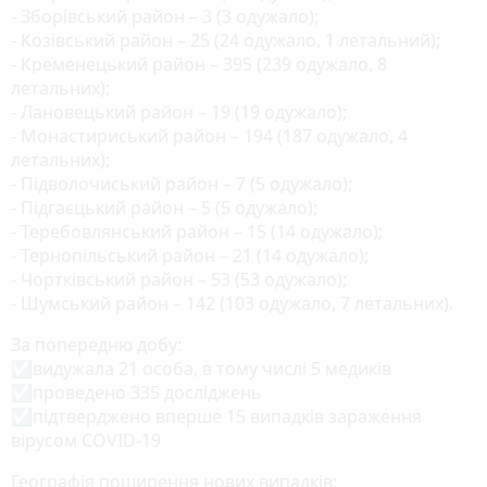
- Зборівський район – 3 (3 одужало);
- Козівський район – 25 (24 одужало, 1 летальний);
- Кременецький район – 395 (239 одужало, 8
летальних);
- Лановецький район – 19 (19 одужало);
- Монастириський район – 194 (187 одужало, 4
летальних);
- Підволочиський район – 7 (5 одужало);
- Підгаєцький район – 5 (5 одужало);
- Теребовлянський район – 15 (14 одужало);
- Тернопільський район – 21 (14 одужало);
- Чортківський район – 53 (53 одужало);
- Шумський район – 142 (103 одужало, 7 летальних).
За попередню добу:
☑️видужала 21 особа, в тому числі 5 медиків
☑️проведено 335 досліджень
☑️підтверджено вперше 15 випадків зараження
вірусом COVID-19
Географія поширення нових випадків: