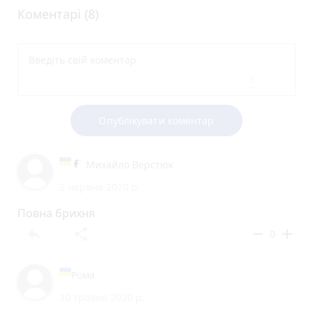
Коментарі (8)
Опублікувати коментар
Михайло Верстюк
2 червня 2020 р.
Повна брихня
reply
share
remove
add
0
Рома
30 травня 2020 р.