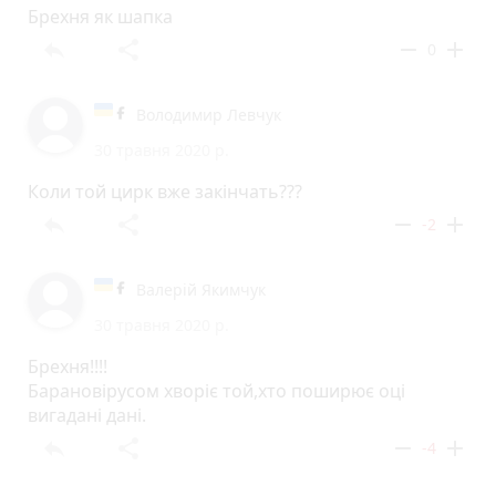
Брехня як шапка
reply
share
remove
add
0
Володимир Левчук
30 травня 2020 р.
Коли той цирк вже закінчать???
reply
share
remove
add
-2
Валерій Якимчук
30 травня 2020 р.
Брехня!!!!
Барановірусом хворіє той,хто поширює оці
вигадані дані.
reply
share
remove
add
-4