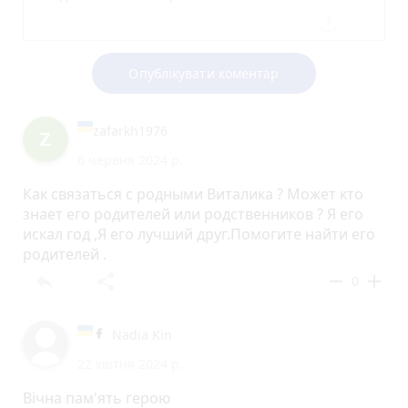
Опублікувати коментар
zafarkh1976
6 червня 2024 р.
Как связаться с родными Виталика ? Может кто
знает его родителей или родственников ? Я его
искал год ,Я его лучший друг.Помогите найти его
родителей .
reply
share
remove
add
0
Nadia Kin
22 квітня 2024 р.
Вічна пам'ять герою