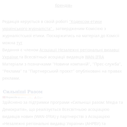
брендів»
Редакція керується в своїй роботі
"Кодексом етики
українського журналіста"
, затвердженим Комісією з
журналістської етики. Поскаржитись на матеріал до Комісії
можна
тут
Видання є членом
Асоціації Незалежні регіональні видавці
України
та Всесвітньої асоціації видавців
WAN-IFRA
Матеріали з позначками "Новини компаній", "Прес-служба",
"Реклама" та "Партнерський проєкт" опубліковані на правах
реклами.
Здійснено за підтримки програми «Сильніші разом: Медіа та
Демократія», що реалізується Всесвітньою асоціацією
видавців новин (WAN-IFRA) у партнерстві з Асоціацією
«Незалежні регіональні видавці України» (АНРВУ) та