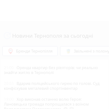
Новини Тернополя за сьогодні
Бренди Тернопілля
Звільнені з полон
21:00
Оренда квартир без ріелторів: чи реально
знайти житло в Тернополі
20:03
Вдарив поліцейського гирею по голові. Суд
конфіскував металевий спортінвентар
19:00
Хор виконав останню волю Героя:
Лановецька громада попрощалася з воїном
Володимиром Паламарчуком