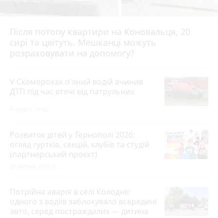
Після потопу квартири на Коновальця, 20
сирі та цвітуть. Мешканці можуть
розраховувати на допомогу?
У Скоморохах п'яний водій вчинив
ДТП під час втечі від патрульних
Вчора о 16:42
Розвиток дітей у Тернополі 2026:
огляд гуртків, секцій, клубів та студій
(партнерський проєкт)
28 липня 2026 р.
Потрійна аварія в селі Колодне:
одного з водіїв заблокувало всередині
авто, серед постраждалих — дитина