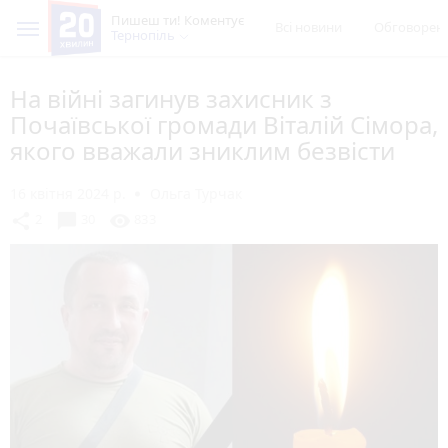
Пишеш ти! Коментує
Всі новини
Обговорен
Тернопіль
На війні загинув захисник з
Почаївської громади Віталій Сімора,
якого вважали зниклим безвісти
16 квітня 2024 р.
Ольга Турчак
chat_bubble
share
visibility
2
30
833