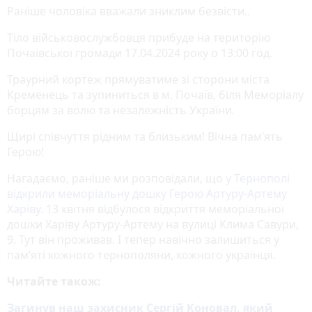
Раніше чоловіка вважали зниклим безвісти..
Тіло військовослужбовця прибуде на територію
Почаївської громади 17.04.2024 року о 13:00 год.
Траурний кортеж прямуватиме зі сторони міста
Кременець та зупиниться в м. Почаїв, біля Меморіалу
борцям за волю та незалежність України.
Щирі співчуття рідним та близьким! Вічна пам’ять
Герою!
Нагадаємо, раніше ми розповідали, що
у Тернополі
відкрили меморіальну дошку Герою Артуру-Артему
Харіву
. 13 квітня відбулося відкриття меморіальної
дошки Харіву Артуру-Артему на вулиці Клима Савури,
9. Тут він проживав. І тепер навічно залишиться у
пам’яті кожного тернополяни, кожного українця.
Читайте також:
Загинув наш захисник Сергій Коновал, який