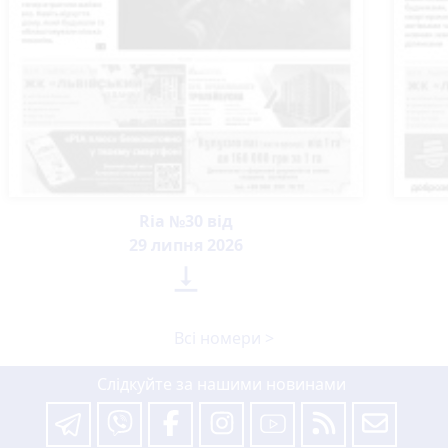
Ria №30 від
29 липня 2026

Всі номери >
Слідкуйте за нашими новинами