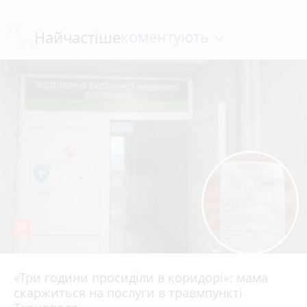
коментують
Найчастіше
28
«Три години просиділи в коридорі»: мама
Вчора о 13:05
скаржиться на послуги в травмпункті