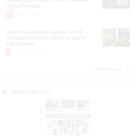
спортінвентар
13
Вчора о 20:03
Тернопільщина втратила Героїв
Михайла Скоробогатого та Івана
Карабаника
9
7 серпня 2026 р.
keyboard_arrow_right
Дивитись ще
СВІЖИЙ ВИПУСК