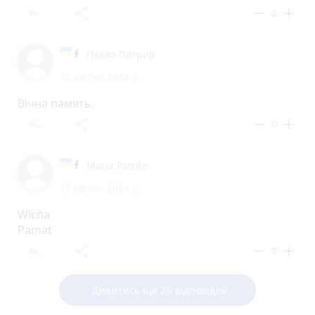
reply
share
remove
add
0
Павло Петрив
18 квітня 2024 р.
Вічна память.
reply
share
remove
add
0
Maria Patrilo
17 квітня 2024 р.
Wicña
Pamat
reply
share
remove
add
0
Дивитись ще 26 відповідей