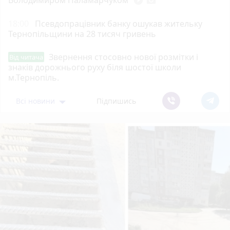
play_circle_filled
photo_camera
18:00
Псевдопрацівник банку ошукав жительку
Тернопільщини на 28 тисяч гривень
Звернення стосовно нової розмітки і
Від читача
знаків дорожнього руху біля шостої школи
м.Тернопіль.
Всі новини
Підпишись