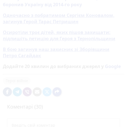
боронив Україну від 2014-го року
Одночасно з побратимом Сергієм Коновалом,
загинув Герой Тарас Петришин
Осиротіли троє дітей, яких пішов захищати:
підпишіть петицію для Героя з Тернопільщини
В бою загинув наш захисник зі Зборівщини
Петро Сагайдак
Додайте 20 хвилин до вибраних джерел у
Google
Герої війни
Коментарі (30)