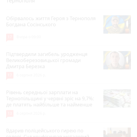
Тернополя
Обірвалось життя Героя з Тернополя
Богдана Сосінського
17
Вчора о 09:00
Підтвердили загибель уродженця
Великоберезовицької громади
Дмитра Березка
17
6 серпня 2026 р.
Рівень середньої зарплати на
Тернопільщині у червні зріс на 9,7%:
де платять найбільше та найменше
13
6 серпня 2026 р.
Вдарив поліцейського гирею по
голові. Суд конфіскував металевий