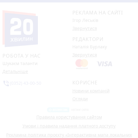
РЕКЛАМА НА САЙТІ
Ігор Леськів
Звернутися
РЕДАКТОРИ
Наталія Бурлаку
Звернутися
РОБОТА У НАС
Шукаєм таланти
Детальніше
КОРИСНЕ
phone_in_talk
(0352) 43-00-50
Новини компаній
Огляди
Правила користування сайтом
Умови і правила надання платного доступу
Рекламна політика проєкту «Інтерактивна мапа локальних