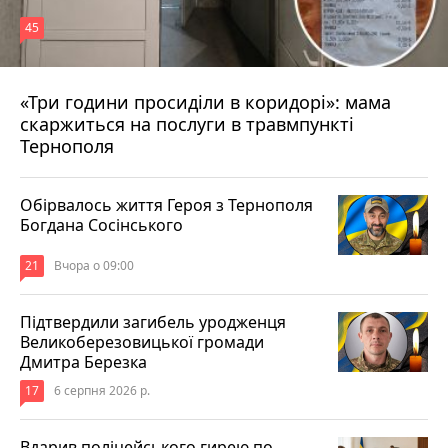
45
«Три години просиділи в коридорі»: мама
Вчора о 13:05
скаржиться на послуги в травмпункті
Тернополя
Обірвалось життя Героя з Тернополя
Богдана Сосінського
21
Вчора о 09:00
Підтвердили загибель уродженця
Великоберезовицької громади
Дмитра Березка
17
6 серпня 2026 р.
Вдарив поліцейського гирею по