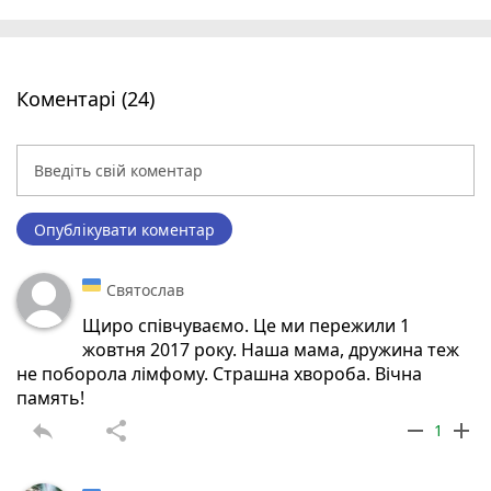
Коментарі (24)
Опублікувати коментар
Святослав
Щиро співчуваємо. Це ми пережили 1
жовтня 2017 року. Наша мама, дружина теж
не поборола лімфому. Страшна хвороба. Вічна
память!
reply
share
remove
add
1