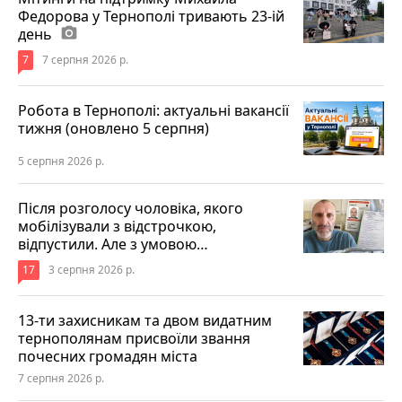
Федорова у Тернополі тривають 23-ій
день
photo_camera
7
7 серпня 2026 р.
Робота в Тернополі: актуальні вакансії
тижня (оновлено 5 серпня)
5 серпня 2026 р.
Після розголосу чоловіка, якого
мобілізували з відстрочкою,
відпустили. Але з умовою…
17
3 серпня 2026 р.
13-ти захисникам та двом видатним
тернополянам присвоїли звання
почесних громадян міста
7 серпня 2026 р.