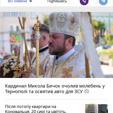
Всі новини
Підпишись
Кардинал Микола Бичок очолив молебень у
Тернополі та освятив авто для ЗСУ
photo_camera
Після потопу квартири на
Коновальця, 20 сирі та цвітуть.