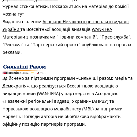
журналістської етики. Поскаржитись на матеріал до Комісії
можна
тут
Видання є членом
Асоціації Незалежні регіональні видавці
України
та Всесвітньої асоціації видавців
WAN-IFRA
Матеріали з позначками "Новини компаній", "Прес-служба",
"Реклама" та "Партнерський проєкт" опубліковані на правах
реклами.
Здійснено за підтримки програми «Сильніші разом: Медіа та
Демократія», що реалізується Всесвітньою асоціацією
видавців новин (WAN-IFRA) у партнерстві з Асоціацією
«Незалежні регіональні видавці України» (АНРВУ) та
Норвезькою асоціацією медіабізнесу (MBL) за підтримки
Норвегії. Погляди авторів не обов’язково відображають
офіційну позицію партнерів програми.