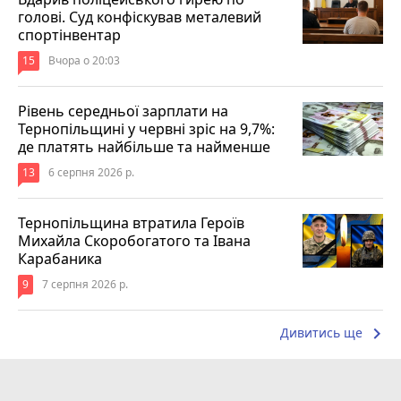
голові. Суд конфіскував металевий
спортінвентар
15
Вчора о 20:03
Рівень середньої зарплати на
Тернопільщині у червні зріс на 9,7%:
де платять найбільше та найменше
13
6 серпня 2026 р.
Тернопільщина втратила Героїв
Михайла Скоробогатого та Івана
Карабаника
9
7 серпня 2026 р.
keyboard_arrow_right
Дивитись ще