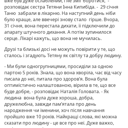
вже був дуже ослаблений, і не зміг боротися, -
розповідає сестра Тетяни Інна Кипибіда. - 29 січня
Таню забрали в лікарню. На наступний день ніби
було краще, але ввечері знову стало гірше. Вчора,
31 січня, вона перестала дихати, її підключили до
апарату штучного дихання. А потім зупинилося
серце. Лікарі кажуть, що вона не мучилась.
Друзі та близькі досі не можуть повірити у те, що
сталось і згадують Тетяну як світлу та добру людину.
- Ми були одногрупницями, просиділи за одною
партою 5 років. Знала, що вона хворіла, час від часу
писала до неї, питала про здоров’я. Вона була
оптимістично налаштованою, вірила в те, що все
буде добре, - розповідає Наталія Головата. - Як
людина вона була дуже хороша, добра,
дружелюбна, завжди пам’ятала про день
народження чи іменини, хоч після навчання
пройшло вже 10 років. Найкращі слова, які можна
сказати про людину - це все про неї. Дуже важко,