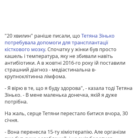
"20 хвилин" раніше писали, що
Тетяна Зінько
потребувала допомоги для трансплантації
кісткового мозку
. Спочатку у жінки був просто
кашель і температура, яку не збивали навіть
антибіотики. А в жовтні 2016-го року їй поставили
страшний діагноз - медіастинальна в-
крупноклітинна лімфома.
- Я вірю в те, що я буду здорова", - казала тоді Тетяна
Зінько. - В мене маленька донечка, якій я дуже
потрібна.
На жаль, серце Тетяни перестало битися вчора, 30
січня.
- Вона перенесла 15-ту хіміотерапію. Але організм