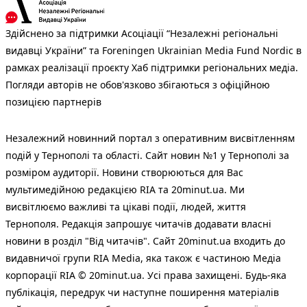
Здійснено за підтримки Асоціації “Незалежні регіональні
видавці України” та Foreningen Ukrainian Media Fund Nordic в
рамках реалізації проєкту Хаб підтримки регіональних медіа.
Погляди авторів не обов'язково збігаються з офіційною
позицією партнерів
Незалежний новинний портал з оперативним висвітленням
подій у Тернополі та області. Сайт новин №1 у Тернополі за
розміром аудиторії. Новини створюються для Вас
мультимедійною редакцією RIA та 20minut.ua. Ми
висвітлюємо важливі та цікаві події, людей, життя
Тернополя. Редакція запрошує читачів додавати власні
новини в розділ "Від читачів". Сайт 20minut.ua входить до
видавничої групи RIA Media, яка також є частиною Медіа
корпорації RIA © 20minut.ua. Усі права захищені. Будь-яка
публiкацiя, передрук чи наступне поширення матеріалів