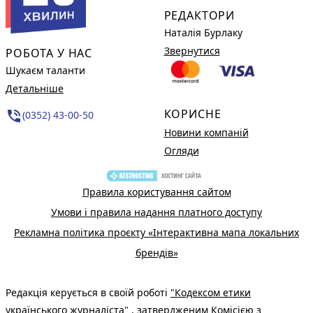
РЕДАКТОРИ
Наталія Бурлаку
Звернутися
РОБОТА У НАС
Шукаєм таланти
Детальніше
КОРИСНЕ
phone_in_talk
(0352) 43-00-50
Новини компаній
Огляди
Правила користування сайтом
Умови і правила надання платного доступу
Рекламна політика проєкту «Інтерактивна мапа локальних
брендів»
Редакція керується в своїй роботі
"Кодексом етики
українського журналіста"
, затвердженим Комісією з