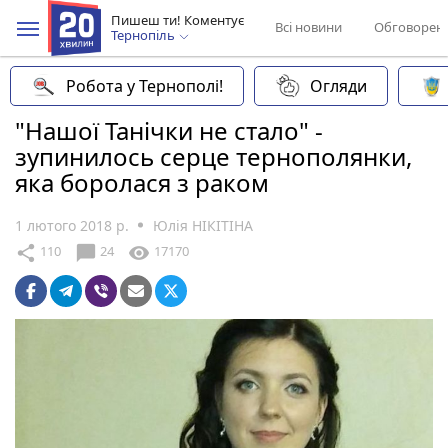
Пишеш ти! Коментує
Всі новини
Обговорен
Тернопіль
Робота у Тернополі!
Огляди
"Нашої Танічки не стало" -
зупинилось серце тернополянки,
яка боролася з раком
1 лютого 2018 р.
Юлія НІКІТІНА
chat_bubble
share
visibility
110
24
17170