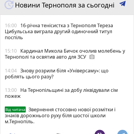
Новини Тернополя за сьогодні
16:00
16-річна тенісистка з Тернополя Тереза
Цибульська виграла другий одиночний титул
поспіль
15:10
Кардинал Микола Бичок очолив молебень у
Тернополі та освятив авто для ЗСУ
photo_camera
14:04
Знову розрили біля «Універсаму»: що
роблять цього разу?
13:00
На Тернопільщині за добу ліквідували сім
пожеж
Звернення стосовно нової розмітки і
Від читача
знаків дорожнього руху біля шостої школи
м.Тернопіль.