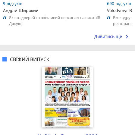
9 відгуків
690 відгуків
Андрій Широкий
Volodymyr Bo
Якість дверей та ввічливий персонал на висоті!!!
Вже вдруге
Дякую!
ресторані. 
взяв замовл
keyboard_arrow_right
Дивитись ще
СВІЖИЙ ВИПУСК