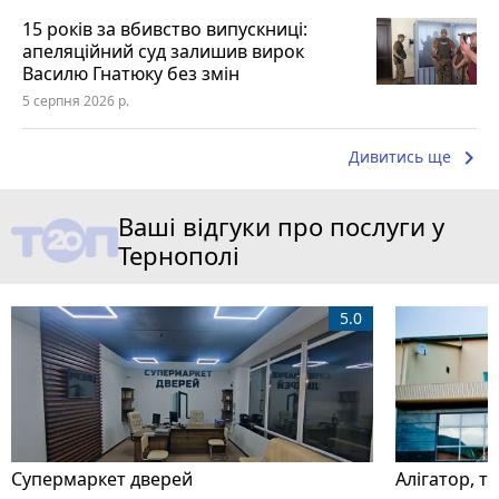
15 років за вбивство випускниці:
апеляційний суд залишив вирок
Василю Гнатюку без змін
5 серпня 2026 р.
keyboard_arrow_right
Дивитись ще
Ваші відгуки про послуги у
Тернополі
5.0
Супермаркет дверей