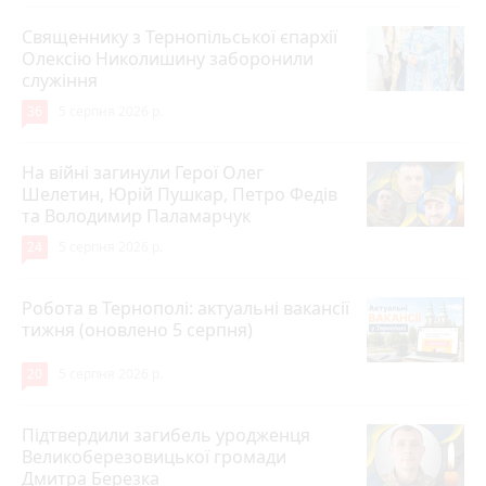
Священнику з Тернопільської єпархії
Олексію Николишину заборонили
служіння
36
5 серпня 2026 р.
На війні загинули Герої Олег
Шелетин, Юрій Пушкар, Петро Федів
та Володимир Паламарчук
24
5 серпня 2026 р.
Робота в Тернополі: актуальні вакансії
тижня (оновлено 5 серпня)
20
5 серпня 2026 р.
Підтвердили загибель уродженця
Великоберезовицької громади
Дмитра Березка