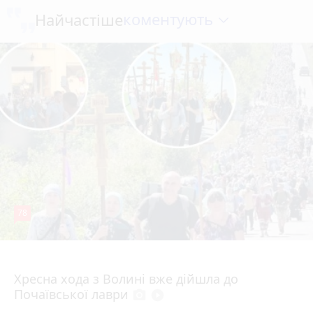
коментують
Найчастіше
78
4 серпня 2026 р.
Хресна хода з Волині вже дійшла до
Почаївської лаври
photo_camera
play_circle_filled