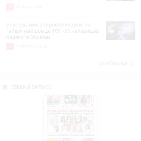
17
Вчора о 09:00
Учитель хімії з Тернополя Дмитро
Гайдук увійшов до ТОП-50 найкращих
педагогів України
15
5 серпня 2026 р.
keyboard_arrow_right
Дивитись ще
СВІЖИЙ ВИПУСК