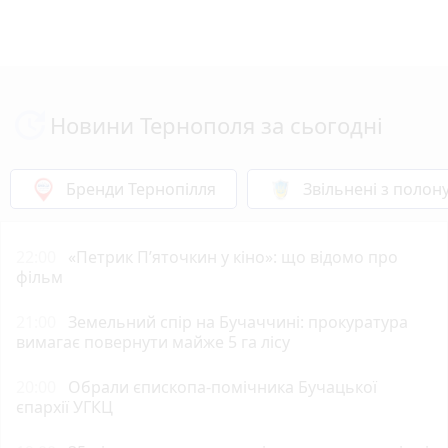
Новини Тернополя за сьогодні
Бренди Тернопілля
Звільнені з полон
22:00
«Петрик П’яточкин у кіно»: що відомо про
фільм
21:00
Земельний спір на Бучаччині: прокуратура
вимагає повернути майже 5 га лісу
20:00
Обрали єпископа-помічника Бучацької
єпархії УГКЦ