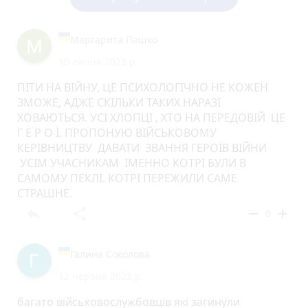
Маргарита Пашко
10 липня 2023 р.
ПІТИ НА ВІЙНУ, ЦЕ ПСИХОЛОГІЧНО НЕ КОЖЕН
ЗМОЖЕ, АДЖЕ СКІЛЬКИ ТАКИХ НАРАЗІ
ХОВАЮТЬСЯ. УСІ ХЛОПЦІ , ХТО НА ПЕРЕДОВІЙ ЦЕ
Г Е Р О Ї. ПРОПОНУЮ ВІЙСЬКОВОМУ
КЕРІВНИЦТВУ ДАВАТИ ЗВАННЯ ГЕРОЇВ ВІЙНИ
УСІМ УЧАСНИКАМ ІМЕННО КОТРІ БУЛИ В
САМОМУ ПЕКЛІ. КОТРІ ПЕРЕЖИЛИ САМЕ
СТРАШНЕ.
reply
share
remove
add
0
Галина Соколова
12 червня 2023 р.
багато військовослужбовців які загинули