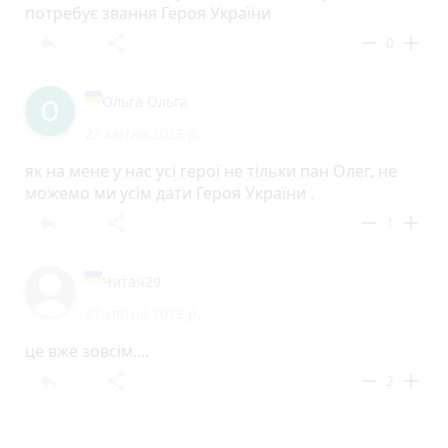
потребує звання Героя України
reply
share
remove
add
0
Ольга Ольга
27 квітня 2023 р.
як на мене у нас усі герої не тільки пан Олег, не
можемо ми усім дати Героя України .
reply
share
remove
add
1
Читач29
27 квітня 2023 р.
це вже зовсім....
reply
share
remove
add
2