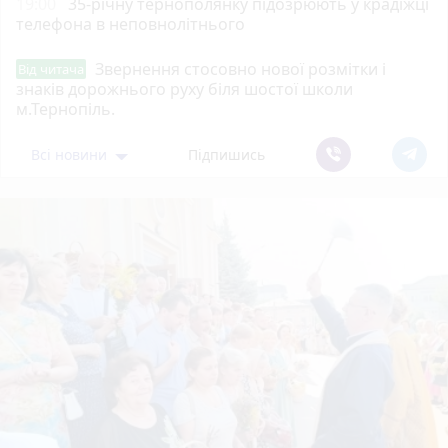
19:00
35-річну тернополянку підозрюють у крадіжці
телефона в неповнолітнього
Звернення стосовно нової розмітки і
Від читача
знаків дорожнього руху біля шостої школи
м.Тернопіль.
Всі новини
Підпишись