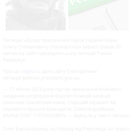
Петицію «Щодо присвоєння Героя України Барні
Олегу Степановичу (посмертно)» зареєстрував 20
квітня на сайті президентських петицій Роман
Реведжук.
Про це
свідчать
дані сайту Електронних
петицій petition.president.gov.uа.
— 17 квітня 2023 року під час виконання бойового
завдання штурмуючи ворожі позицій загинув
помічник гранатометника, старший сержант 68
окремої єгерської бригади ім. Олекси Довбуша,
БАРНА ОЛЕГ СТЕПАНОВИЧ, — йдеться у тексті петиції.
Олег Барна борець за Україну від Революції на граніті