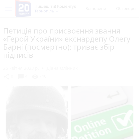
Пишеш ти! Коментує
Всі новини
Обговорен
Тернопіль
Петиція про присвоєння звання
«Герой України» екснардепу Олегу
Барні (посмертно): триває збір
підписів
26 квітня 2023 р.
Діана Олійник
chat_bubble
share
visibility
0
4
746