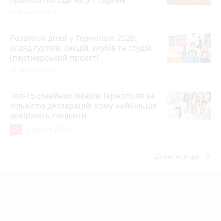
4 серпня 2026 р.
Розвиток дітей у Тернополі 2026:
огляд гуртків, секцій, клубів та студій
(партнерський проєкт)
28 липня 2026 р.
Топ-15 сімейних лікарів Тернополя за
кількістю декларацій: кому найбільше
довіряють пацієнти
31
1 серпня 2026 р.
keyboard_arrow_right
Дивитись ще