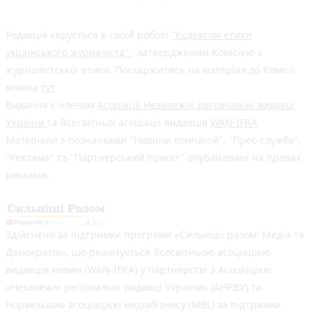
Редакція керується в своїй роботі
"Кодексом етики
українського журналіста"
, затвердженим Комісією з
журналістської етики. Поскаржитись на матеріал до Комісії
можна
тут
Видання є членом
Асоціації Незалежні регіональні видавці
України
та Всесвітньої асоціації видавців
WAN-IFRA
Матеріали з позначками "Новини компаній", "Прес-служба",
"Реклама" та "Партнерський проєкт" опубліковані на правах
реклами.
Здійснено за підтримки програми «Сильніші разом: Медіа та
Демократія», що реалізується Всесвітньою асоціацією
видавців новин (WAN-IFRA) у партнерстві з Асоціацією
«Незалежні регіональні видавці України» (АНРВУ) та
Норвезькою асоціацією медіабізнесу (MBL) за підтримки