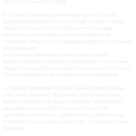
і аж до останнього подиху.
У 2014-му з Майдану з Революції гідності пішов
добровольцем в ЗСУ в зону АТО де у складі 128-мої
окремої гірсько-піхотної бригади як командир
мінометного розрахунку захищав Україну на
передовій. Згодом став Народним депутатом України
VIII скликання.
З початком повномасштабного вторгнення
фашистської росії в Україну, Барна Олег Степанович
одразу пішов добровольцем і став на захист України.
Попри інвалідність він завжди був на передовій.
— Прошу присвоїти почесне звання Героя України
старшому сержанту Збройних Сил України Олегу
Барні посмертно. Це буде найменше, що від імені
держави можна зробити у пам’ять про його
громадсько-політичну, правозахисну, педагогічну,
спортивну та військову діяльність, — написав Роман
Реведжук.