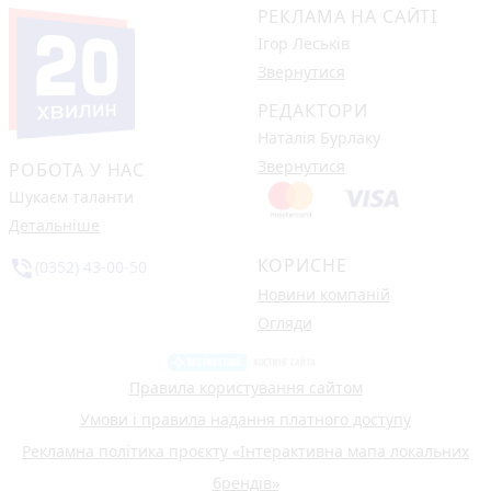
РЕКЛАМА НА САЙТІ
Ігор Леськів
Звернутися
РЕДАКТОРИ
Наталія Бурлаку
Звернутися
РОБОТА У НАС
Шукаєм таланти
Детальніше
КОРИСНЕ
phone_in_talk
(0352) 43-00-50
Новини компаній
Огляди
Правила користування сайтом
Умови і правила надання платного доступу
Рекламна політика проєкту «Інтерактивна мапа локальних
брендів»