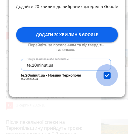
Додайте 20 хвилин до вибраних джерел в Google
«Дорогу зробили, і на тому все»: чи
задоволені мешканці ремонтом на
Стуса, 2
ДОДАТИ 20 ХВИЛИН В GOOGLE
5
4 серпня 2026 р.
Робота в Тернополі: актуальні вакансії
тижня (оновлено 5 серпня)
5 серпня 2026 р.
Після розголосу чоловіка, якого
мобілізували з відстрочкою,
відпустили. Але з умовою…
10
3 серпня 2026 р.
Після пекельної спеки на
Тернопільщину прийдуть грози:
прогноз погоди на 5-7 серпня