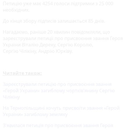
Петицію уже має 4254 голоси підтримки з 25 000
необхідних.
До кінця збору підписів залишається 85 днів.
Нагадаємо, раніше 20 хвилин повідомляли, що
зареєстрували петиції про присвоєння звання Героя
України Віталію Дереху, Сергію Королю,
Сергію Чілікіну, Андрію Юрківу.
Читайте також:
Зареєстрували петицію про присвоєння звання
«Герой України» загиблому чортків'янину Сергію
Чілікіну
На Тернопільщині хочуть присвоїти звання «Герой
України» загиблому земляку
З'явилася петиція про присвоєння звання Героя