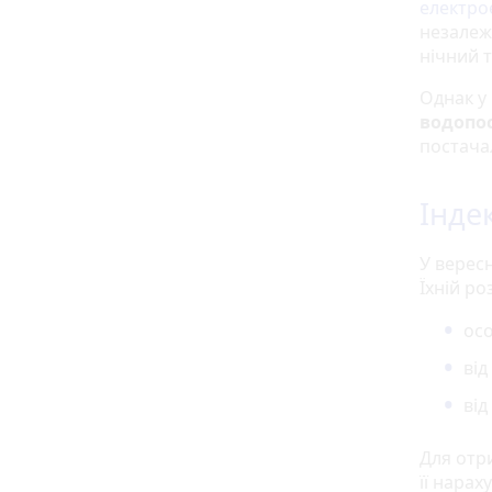
електро
незалеж
нічний 
Однак у
водопо
постача
Інде
У верес
Їхній ро
осо
від
від
Для отр
її нара