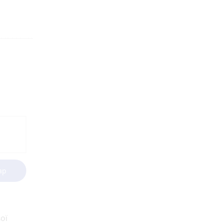
ар
ої