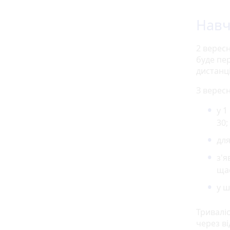
Навч
2 вересн
буде пе
дистанц
З верес
у 1
30;
для
з'я
ща
у ш
Тривалі
через ві