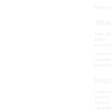
Індексац
Збіл
Рада ух
дизель 
акцизног
Також у 
нововве
акцизни
Наці
2 верес
українсь
українц
оформити