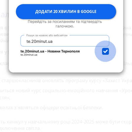
ДОДАТИ 20 ХВИЛИН В GOOGLE
альний рік 2024
я в українських школах стартує навчальний рік. Частина
реведена на дистанційне навчання. У деяких школах очни
ійний формат чергуватимуть через тиждень.
ня у школах буде запроваджено такі
зміни
:
 класах може бути не більше ніж 24 учні, в решті - не біл
 старшокласників оновлять програму курсу «Захист Украї
виться новий курс соціально-емоційного навчання «Уро
стя»;
колах з'являться офіцери освітньої безпеки.
сть канікул у навчальному році 2024-2025 може бути ско
дключення світла.