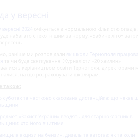
да у вересні
 вересні 2024
очікується з нормальною кількістю опадів
буде набагато спекотнішим за норму. «Бабине літо» затр
 вересень.
мо, раніше ми розповідали
як школи Тернополя працюв
ня
та чи буде святкування. Журналісти «20 хвилин»
увалися з керівництвом освіти Тернополя, директорами 
дізналися, на що розраховувати школярам.
е також:
о суботах та частково скасована дистанційка: що чекає 
ільщини
редмет «Захист України» вводять для старшокласників
льщини: хто його вчитиме
вищила акцизи на бензин, дизель та автогаз: як та коли