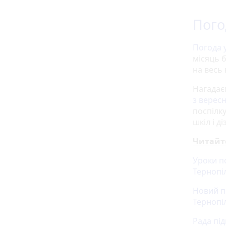
Пого
Погода у
місяць 
на весь
Нагадає
з верес
поспілк
шкіл і 
Читайт
Уроки п
Терноп
Новий п
Тернопі
Рада під