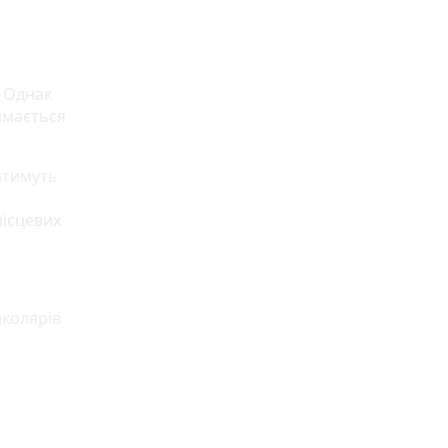
. Однак
имається
атимуть
місцевих
школярів