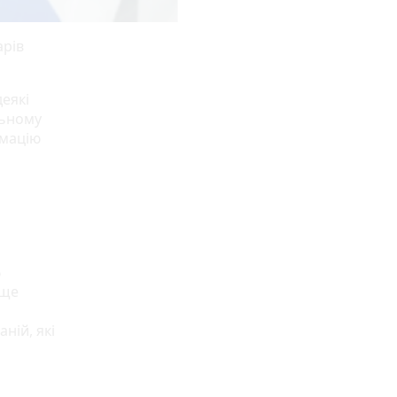
арів
еякі
льному
рмацію
%
 ще
ній, які