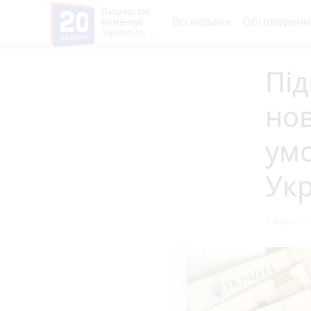
Пишеш ти!
Всі новини
Обговоренн
Коментує
Тернопіль
Під
нов
умо
Укр
1 вересня