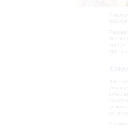
У вересн
покупця
Перший 
пенсіон
процесі
про те, 
Кому
Для поб
Україна
спожива
щонайме
домогос
встанов
Незмінн