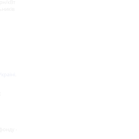
грн/кВт
ьників
Україні
.
;
фонду -