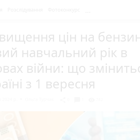
...
я
Розслідування
Фотоконкурс
вищення цін на бензин
ий навчальний рік в
вах війни: що змінить
аїні з 1 вересня
 2024 р.
Ольга Турчак
chat_bubble
share
visibility
0
1
742