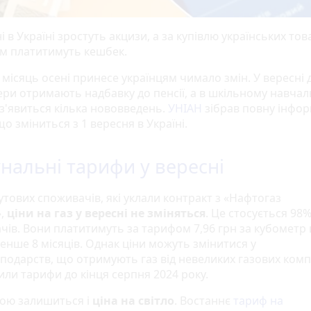
і в Україні зростуть акцизи, а за купівлю українських тов
м платитимуть кешбек.
місяць осені принесе українцям чимало змін. У вересні д
ери отримають надбавку до пенсії, а в шкільному навча
 з'явиться кілька нововведень.
УНІАН
зібрав повну інфо
що зміниться з 1 вересня в Україні.
нальні тарифи у вересні
утових споживачів, які уклали контракт з «Нафтогаз
»,
ціни на газ у вересні не зміняться
. Це стосується 98
чів. Вони платитимуть за тарифом 7,96 грн за кубометр
нше 8 місяців. Однак ціни можуть змінитися у
подарств, що отримують газ від невеликих газових компа
или тарифи до кінця серпня 2024 року.
ою залишиться і
ціна на світло
. Востаннє
тариф на