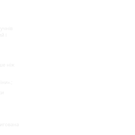
 учнів
й і
ьше ніж
ни».;
ки
ригована