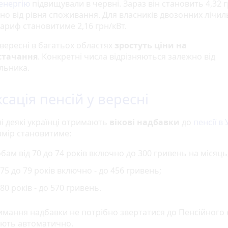
енергію
підвищували в червні. Зараз він становить 4,32 
но від рівня споживання. Для власників двозонних лічил
тариф становитиме 2,16 грн/кВт.
 вересні в багатьох областях
зростуть ціни на
стачання
. Конкретні числа відрізняються залежно від
льника.
ксація пенсій у вересні
ні деякі українці отримають
вікові надбавки
до
пенсії в 
змір становитиме:
бам від 70 до 74 років включно до 300 гривень на місяць
 75 до 79 років включно - до 456 гривень;
 80 років - до 570 гривень.
имання надбавки не потрібно звертатися до Пенсійного 
хують автоматично.