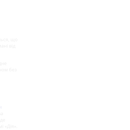
ться, що
ані від
дне
ном без
я
ва
уде
і «Дія».