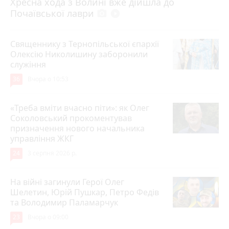
Хресна хода з Волині вже дійшла до
Почаївської лаври
photo_camera
play_circle_filled
Священнику з Тернопільської єпархії
Олексію Николишину заборонили
служіння
36
Вчора о 10:53
«Треба вміти вчасно піти»: як Олег
Соколовський прокоментував
призначення нового начальника
управління ЖКГ
24
3 серпня 2026 р.
На війні загинули Герої Олег
Шелетин, Юрій Пушкар, Петро Федів
та Володимир Паламарчук
23
Вчора о 09:00