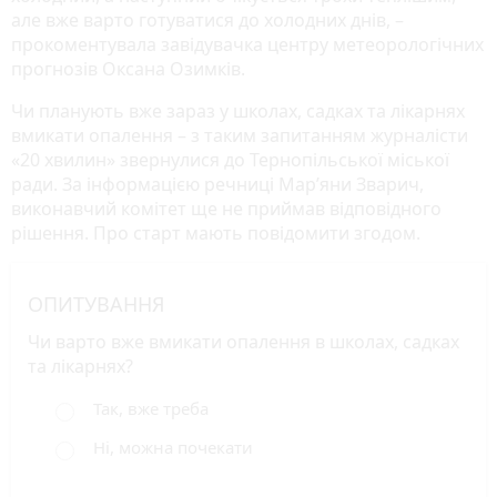
але вже варто готуватися до холодних днів, –
прокоментувала завідувачка центру метеорологічних
прогнозів Оксана Озимків.
Чи планують вже зараз у школах, садках та лікарнях
вмикати опалення – з таким запитанням журналісти
«20 хвилин» звернулися до Тернопільської міської
ради. За інформацією речниці Мар’яни Зварич,
виконавчий комітет ще не приймав відповідного
рішення. Про старт мають повідомити згодом.
ОПИТУВАННЯ
Чи варто вже вмикати опалення в школах, садках
та лікарнях?
Так, вже треба
Ні, можна почекати