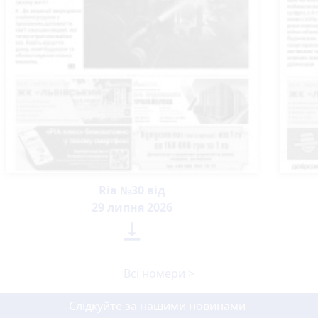
Ria №30 від
29 липня 2026

Всі номери >
Слідкуйте за нашими новинами