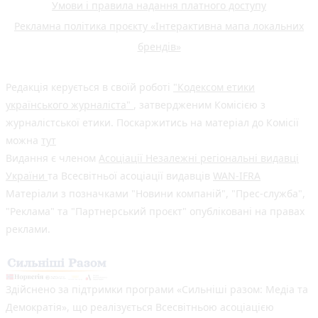
Умови і правила надання платного доступу
Рекламна політика проєкту «Інтерактивна мапа локальних
брендів»
Редакція керується в своїй роботі
"Кодексом етики
українського журналіста"
, затвердженим Комісією з
журналістської етики. Поскаржитись на матеріал до Комісії
можна
тут
Видання є членом
Асоціації Незалежні регіональні видавці
України
та Всесвітньої асоціації видавців
WAN-IFRA
Матеріали з позначками "Новини компаній", "Прес-служба",
"Реклама" та "Партнерський проєкт" опубліковані на правах
реклами.
Здійснено за підтримки програми «Сильніші разом: Медіа та
Демократія», що реалізується Всесвітньою асоціацією