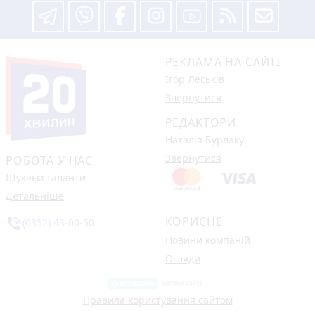
РЕКЛАМА НА САЙТІ
Ігор Леськів
Звернутися
РЕДАКТОРИ
Наталія Бурлаку
Звернутися
РОБОТА У НАС
Шукаєм таланти
Детальніше
КОРИСНЕ
phone_in_talk
(0352) 43-00-50
Новини компаній
Огляди
Правила користування сайтом