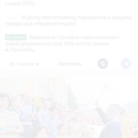
єпархії УГКЦ
19:00
35-річну тернополянку підозрюють у крадіжці
телефона в неповнолітнього
Звернення стосовно нової розмітки і
Від читача
знаків дорожнього руху біля шостої школи
м.Тернопіль.
Всі новини
Підпишись