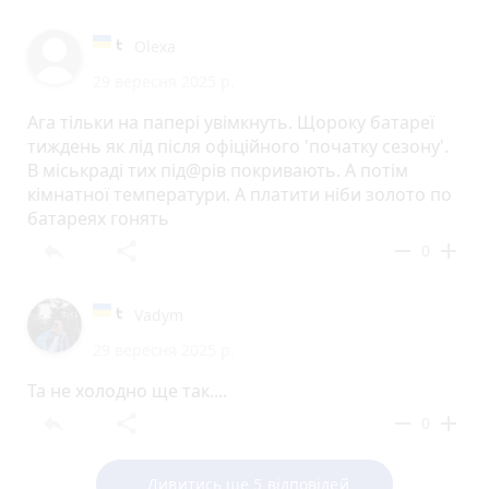
Olexa
29 вересня 2025 р.
Ага тільки на папері увімкнуть. Щороку батареї
тиждень як лід після офіційного 'початку сезону'.
В міськраді тих під@рів покривають. А потім
кімнатної температури. А платити ніби золото по
батареях гонять
reply
share
remove
add
0
Vadym
29 вересня 2025 р.
Та не холодно ще так....
reply
share
remove
add
0
Дивитись ще 5 відповідей