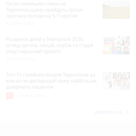
Після пекельної спеки на
Тернопільщину прийдуть грози:
прогноз погоди на 5-7 серпня
4 серпня 2026 р.
Розвиток дітей у Тернополі 2026:
огляд гуртків, секцій, клубів та студій
(партнерський проєкт)
28 липня 2026 р.
Топ-15 сімейних лікарів Тернополя за
кількістю декларацій: кому найбільше
довіряють пацієнти
31
1 серпня 2026 р.
keyboard_arrow_right
Дивитись ще