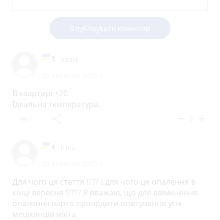
Опублікувати коментар
Sonia
29 вересня 2025 р.
В квартирі +20.
Ідеальна ткмпература.
reply
share
remove
add
0
Інна
29 вересня 2025 р.
Для чого ця стаття !??? І для чого це опалення в
кінці вересня !???? Я вважаю, що для ввімкнення
опалення варто проводити опитування усіх
мешканців міста