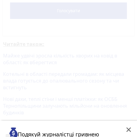
Голосувати
Читайте також:
Майже удвічі зросла кількість хворих на ковід в
області: як вберегтися
Котельні в області передали громадам: як місцева
влада готується до опалювального сезону та чи
встигнуть
Нові дахи, теплі стіни і менші платіжки: як ОСББ
Тернопільщини залучають мільйони на оновлення
будинків
×
Подякуй журналістці гривнею