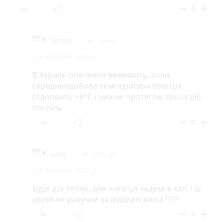
reply
share
remove
add
0
Group
Інна
reply
29 вересня 2025 р.
В Україні опалення вмикають, коли
середньодобова температура повітря
становить +8°C і нижче протягом трьох діб
поспіль
reply
share
remove
add
0
Інна
Group
reply
29 вересня 2025 р.
Буде ще тепло, для чого ця задуха в хаті і ці
космічні рахунки за відкриті вікна !???
reply
share
remove
add
0