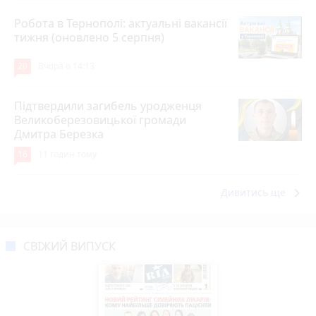
Робота в Тернополі: актуальні вакансії
тижня (оновлено 5 серпня)
20
Вчора о 14:13
Підтвердили загибель уродженця
Великоберезовицької громади
Дмитра Березка
16
11 годин тому
keyboard_arrow_right
Дивитись ще
СВІЖИЙ ВИПУСК