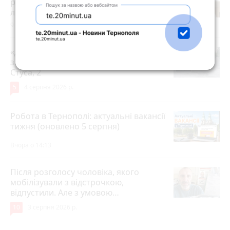
розпочав роботу новий сімейний
лікар
9 годин тому
«Дорогу зробили, і на тому все»: чи
задоволені мешканці ремонтом на
Стуса, 2
5
4 серпня 2026 р.
Робота в Тернополі: актуальні вакансії
тижня (оновлено 5 серпня)
Вчора о 14:13
Після розголосу чоловіка, якого
мобілізували з відстрочкою,
відпустили. Але з умовою…
10
3 серпня 2026 р.