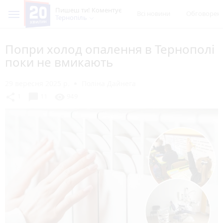
Пишеш ти! Коментує
Всі новини
Обговорен
Тернопіль
Попри холод опалення в Тернополі
поки не вмикають
29 вересня 2025 р.
Поліна Дайнега
chat_bubble
share
visibility
1
11
949