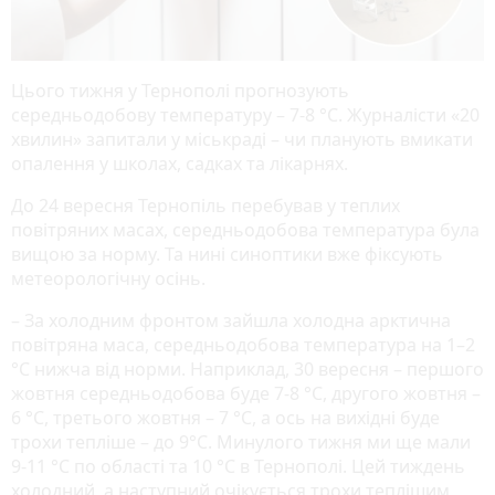
Цього тижня у Тернополі прогнозують
середньодобову температуру – 7-8 °С. Журналісти «20
хвилин» запитали у міськраді – чи планують вмикати
опалення у школах, садках та лікарнях.
До 24 вересня Тернопіль перебував у теплих
повітряних масах, середньодобова температура була
вищою за норму. Та нині синоптики вже фіксують
метеорологічну осінь.
– За холодним фронтом зайшла холодна арктична
повітряна маса, середньодобова температура на 1–2
°С нижча від норми. Наприклад, 30 вересня – першого
жовтня середньодобова буде 7-8 °С, другого жовтня –
6 °С, третього жовтня – 7 °С, а ось на вихідні буде
трохи тепліше – до 9°С. Минулого тижня ми ще мали
9-11 °С по області та 10 °С в Тернополі. Цей тиждень
холодний, а наступний очікується трохи теплішим,