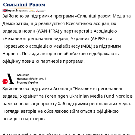
Здійснено за підтримки програми «Сильніші разом: Медіа та
Демократія», що реалізується Всесвітньою асоціацією
видавців новин (WAN-IFRA) у партнерстві з Асоціацією
«Незалежні регіональні видавці України» (АНРВУ) та
Норвезькою асоціацією медіабізнесу (MBL) за підтримки
Норвегії. Погляди авторів не обов’язково відображають
офіційну позицію партнерів програми.
Здійснено за підтримки Асоціації “Незалежні регіональні
видавці України” та Foreningen Ukrainian Media Fund Nordic в
рамках реалізації проєкту Хаб підтримки регіональних медіа.
Погляди авторів не обов'язково збігаються з офіційною
позицією партнерів
Незалежний новинний портал з оперативним висвітленням