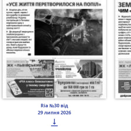
Ria №30 від
29 липня 2026
