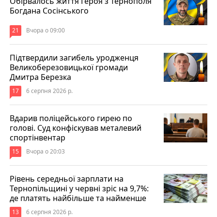
Обірвалось життя Героя з Тернополя
Богдана Сосінського
21
Вчора о 09:00
Підтвердили загибель уродженця
Великоберезовицької громади
Дмитра Березка
17
6 серпня 2026 р.
Вдарив поліцейського гирею по
голові. Суд конфіскував металевий
спортінвентар
15
Вчора о 20:03
Рівень середньої зарплати на
Тернопільщині у червні зріс на 9,7%:
де платять найбільше та найменше
13
6 серпня 2026 р.