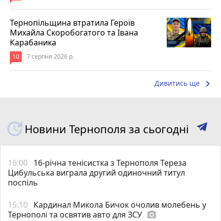
Тернопільщина втратила Героїв
Михайла Скоробогатого та Івана
Карабаника
10
7 серпня 2026 р.
keyboard_arrow_right
Дивитись ще
Новини Тернополя за сьогодні
16:00
16-річна тенісистка з Тернополя Тереза
Цибульська виграла другий одиночний титул
поспіль
15:10
Кардинал Микола Бичок очолив молебень у
Тернополі та освятив авто для ЗСУ
photo_camera