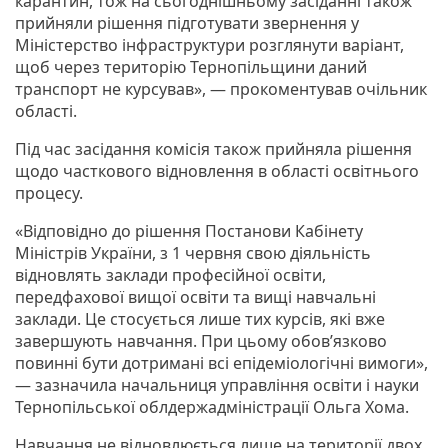
карантин, тож на сьогоднішньому засіданні також
прийняли рішення підготувати звернення у
Міністерство інфраструктури розглянути варіант,
щоб через територію Тернопільщини даний
транспорт не курсував», — прокоментував очільник
області.
Під час засідання комісія також прийняла рішення
щодо часткового відновлення в області освітнього
процесу.
«Відповідно до рішення Постанови Кабінету
Міністрів України, з 1 червня свою діяльність
відновлять заклади професійної освіти,
передфахової вищої освіти та вищі навчальні
заклади. Це стосується лише тих курсів, які вже
завершують навчання. При цьому обов’язково
повинні бути дотримані всі епідеміологічні вимоги»,
— зазначила начальниця управління освіти і науки
Тернопільської облдержадміністрації Ольга Хома.
Навчання не відновлюється лише на території двох