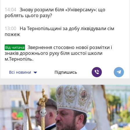
14:04
Знову розрили біля «Універсаму»: що
роблять цього разу?
13:00
На Тернопільщині за добу ліквідували сім
пожеж
Звернення стосовно нової розмітки і
Від читача
знаків дорожнього руху біля шостої школи
м.Тернопіль.
Всі новини
Підпишись