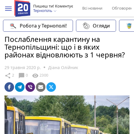
Пишеш ти! Коментує
Всі новини
Обговорен
Тернопіль
Робота у Тернополі!
Огляди
Послаблення карантину на
Тернопільщині: що і в яких
районах відновлюють з 1 червня?
29 травня 2020 р.
Діана Олійник
chat_bubble
share
visibility
2
0
2300