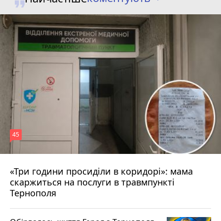
45
«Три години просиділи в коридорі»: мама
Вчора о 13:05
скаржиться на послуги в травмпункті
Тернополя