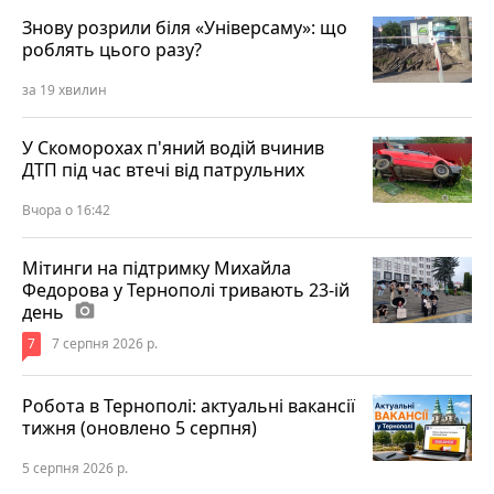
Знову розрили біля «Універсаму»: що
роблять цього разу?
за 19 хвилин
У Скоморохах п'яний водій вчинив
ДТП під час втечі від патрульних
Вчора о 16:42
Мітинги на підтримку Михайла
Федорова у Тернополі тривають 23-ій
день
photo_camera
7
7 серпня 2026 р.
Робота в Тернополі: актуальні вакансії
тижня (оновлено 5 серпня)
5 серпня 2026 р.