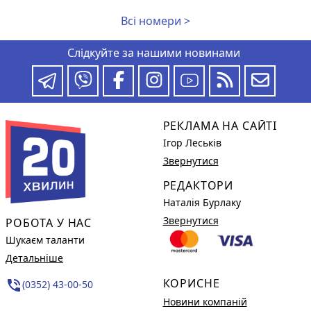
Всі номери >
Слідкуйте за нашими новинами
РЕКЛАМА НА САЙТІ
Ігор Леськів
Звернутися
РЕДАКТОРИ
Наталія Бурлаку
Звернутися
РОБОТА У НАС
Шукаєм таланти
Детальніше
КОРИСНЕ
phone_in_talk
(0352) 43-00-50
Новини компаній