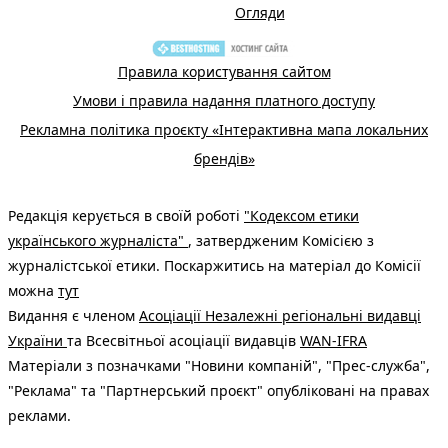
Огляди
Правила користування сайтом
Умови і правила надання платного доступу
Рекламна політика проєкту «Інтерактивна мапа локальних
брендів»
Редакція керується в своїй роботі
"Кодексом етики
українського журналіста"
, затвердженим Комісією з
журналістської етики. Поскаржитись на матеріал до Комісії
можна
тут
Видання є членом
Асоціації Незалежні регіональні видавці
України
та Всесвітньої асоціації видавців
WAN-IFRA
Матеріали з позначками "Новини компаній", "Прес-служба",
"Реклама" та "Партнерський проєкт" опубліковані на правах
реклами.