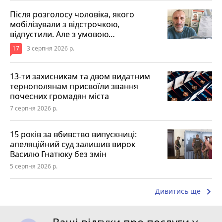
Після розголосу чоловіка, якого
мобілізували з відстрочкою,
відпустили. Але з умовою…
17
3 серпня 2026 р.
13-ти захисникам та двом видатним
тернополянам присвоїли звання
почесних громадян міста
7 серпня 2026 р.
15 років за вбивство випускниці:
апеляційний суд залишив вирок
Василю Гнатюку без змін
5 серпня 2026 р.
keyboard_arrow_right
Дивитись ще