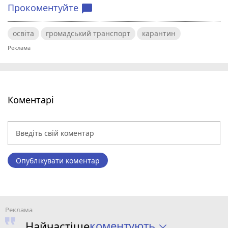
Прокоментуйте
chat_bubble
освіта
громадський транспорт
карантин
Коментарі
Опублікувати коментар
коментують
Найчастіше