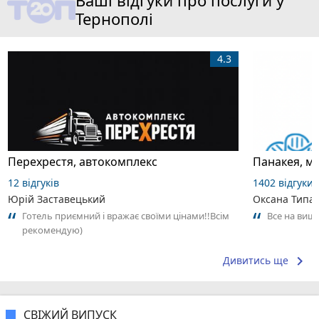
Ваші відгуки про послуги у
Тернополі
4.3
Перехрестя, автокомплекс
Панакея, м
12 відгуків
1402 відгуки
Юрій Заставецький
Оксана Типа
Готель приємний і вражає своїми цінами!!Всім
Все на вищ
рекомендую)
keyboard_arrow_right
Дивитись ще
СВІЖИЙ ВИПУСК