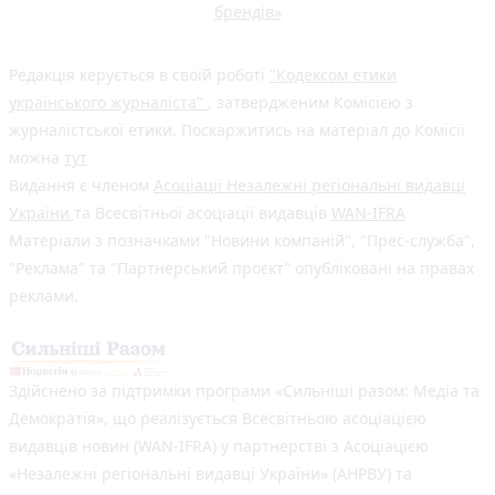
брендів»
Редакція керується в своїй роботі
"Кодексом етики
українського журналіста"
, затвердженим Комісією з
журналістської етики. Поскаржитись на матеріал до Комісії
можна
тут
Видання є членом
Асоціації Незалежні регіональні видавці
України
та Всесвітньої асоціації видавців
WAN-IFRA
Матеріали з позначками "Новини компаній", "Прес-служба",
"Реклама" та "Партнерський проєкт" опубліковані на правах
реклами.
Здійснено за підтримки програми «Сильніші разом: Медіа та
Демократія», що реалізується Всесвітньою асоціацією
видавців новин (WAN-IFRA) у партнерстві з Асоціацією
«Незалежні регіональні видавці України» (АНРВУ) та