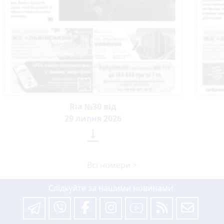
Ria №30 від
29 липня 2026

Всі номери >
Слідкуйте за нашими новинами