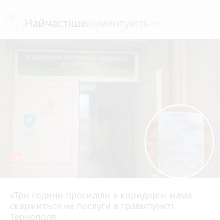
коментують
Найчастіше
28
«Три години просиділи в коридорі»: мама
Вчора о 13:05
скаржиться на послуги в травмпункті
Тернополя