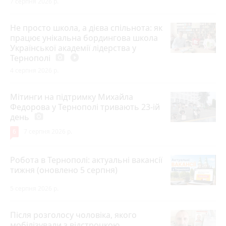
7 серпня 2026 р.
Не просто школа, а дієва спільнота: як
працює унікальна бордингова школа
Української академії лідерства у
Тернополі
photo_camera
play_circle_filled
4 серпня 2026 р.
Мітинги на підтримку Михайла
Федорова у Тернополі тривають 23-ій
день
photo_camera
6
7 серпня 2026 р.
Робота в Тернополі: актуальні вакансії
тижня (оновлено 5 серпня)
5 серпня 2026 р.
Після розголосу чоловіка, якого
мобілізували з відстрочкою,