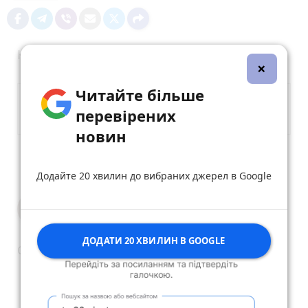
Коментарі (1)
×
Читайте більше
перевірених
новин
Опублікувати коментар
Додайте 20 хвилин до вибраних джерел в Google
Юрій Самуляк
28 квітня 2023 р.
ДОДАТИ 20 ХВИЛИН В GOOGLE
Сидіти до нашої перемоги
reply
share
remove
add
0