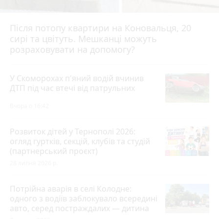
Після потопу квартири на Коновальця, 20
сирі та цвітуть. Мешканці можуть
розраховувати на допомогу?
У Скоморохах п'яний водій вчинив
ДТП під час втечі від патрульних
Вчора о 16:42
Розвиток дітей у Тернополі 2026:
огляд гуртків, секцій, клубів та студій
(партнерський проєкт)
28 липня 2026 р.
Потрійна аварія в селі Колодне:
одного з водіїв заблокувало всередині
авто, серед постраждалих — дитина