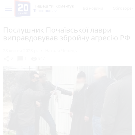
Пишеш ти! Коментує
Всі новини
Обговорен
Тернопіль
Послушник Почаївської лаври
виправдовував збройну агресію РФ
28 квітня 2023 р.
Наталя Чепець
chat_bubble
share
visibility
0
1
847