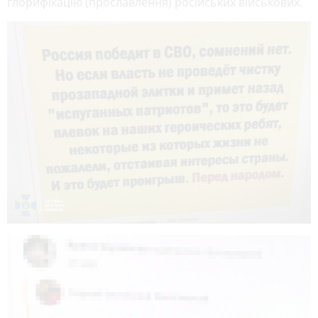
глорифікацію (прославлення) російських військових.