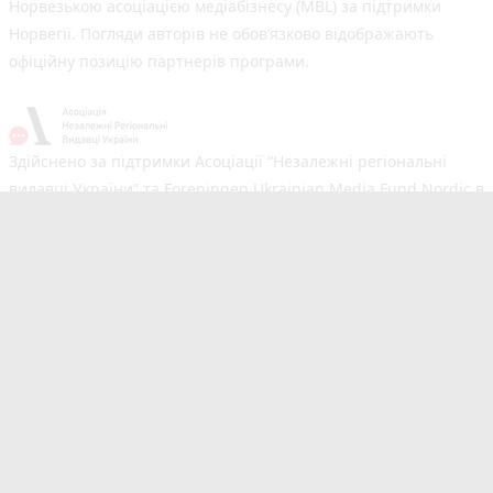
Норвезькою асоціацією медіабізнесу (MBL) за підтримки
Норвегії. Погляди авторів не обов’язково відображають
офіційну позицію партнерів програми.
Здійснено за підтримки Асоціації “Незалежні регіональні
видавці України” та Foreningen Ukrainian Media Fund Nordic в
рамках реалізації проєкту Хаб підтримки регіональних медіа.
Погляди авторів не обов'язково збігаються з офіційною
позицією партнерів
Незалежний новинний портал з оперативним висвітленням
подій у Тернополі та області. Сайт новин №1 у Тернополі за
розміром аудиторії. Новини створюються для Вас
мультимедійною редакцією RIA та 20minut.ua. Ми
висвітлюємо важливі та цікаві події, людей, життя
Тернополя. Редакція запрошує читачів додавати власні