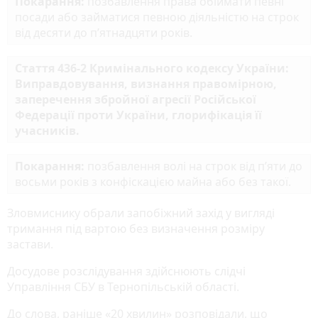
Покарання:
позбавлення права обіймати певні
посади або займатися певною діяльністю на строк
від десяти до п’ятнадцяти років.
Стаття 436-2 Кримінального кодексу України:
Виправдовування, визнання правомірною,
заперечення збройної агресії Російської
Федерації проти України, глорифікація її
учасників.
Покарання:
позбавлення волі на строк від п’яти до
восьми років з конфіскацією майна або без такої.
Зловмиснику обрали запобіжний захід у вигляді
тримання під вартою без визначення розміру
застави.
Досудове розслідування здійснюють слідчі
Управління СБУ в Тернопільській області.
До слова, раніше «20 хвилин» розповідали, що