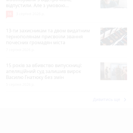
відпустили. Але з умовою…
16
3 серпня 2026 р.
13-ти захисникам та двом видатним
тернополянам присвоїли звання
почесних громадян міста
7 серпня 2026 р.
15 років за вбивство випускниці:
апеляційний суд залишив вирок
Василю Гнатюку без змін
5 серпня 2026 р.
keyboard_arrow_right
Дивитись ще