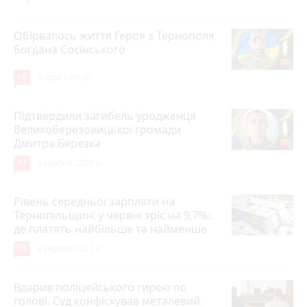
Обірвалось життя Героя з Тернополя
Богдана Сосінського
18
Вчора о 09:00
Підтвердили загибель уродженця
Великоберезовицької громади
Дмитра Березка
17
6 серпня 2026 р.
Рівень середньої зарплати на
Тернопільщині у червні зріс на 9,7%:
де платять найбільше та найменше
13
6 серпня 2026 р.
Вдарив поліцейського гирею по
голові. Суд конфіскував металевий