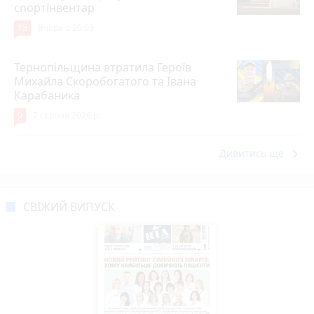
спортінвентар
13
Вчора о 20:03
Тернопільщина втратила Героїв
Михайла Скоробогатого та Івана
Карабаника
9
7 серпня 2026 р.
keyboard_arrow_right
Дивитись ще
СВІЖИЙ ВИПУСК