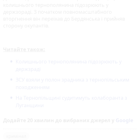
колишнього тернополянина підозрюють у
держзораді. З початком повномасштабного
вторгнення він переїхав до Бердянська і прийняв
сторону окупантів.
Читайте також:
Колишнього тернополянина підозрюють у
держзраді
ЗСУ взяли у полон зрадника з тернопільським
походженням
На Тернопільщині судитимуть колаборанта з
Луганщини
Додайте 20 хвилин до вибраних джерел у
Google
кримінал