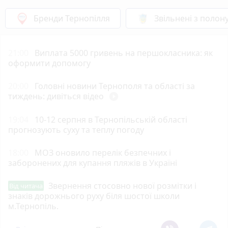
Бренди Тернопілля
Звільнені з полон
21:00
Виплата 5000 гривень на першокласника: як
оформити допомогу
20:00
Головні новини Тернополя та області за
тиждень: дивіться відео
play_circle_filled
19:04
10-12 серпня в Тернопільській області
прогнозують суху та теплу погоду
18:00
МОЗ оновило перелік безпечних і
заборонених для купання пляжів в Україні
Звернення стосовно нової розмітки і
Від читача
знаків дорожнього руху біля шостої школи
м.Тернопіль.