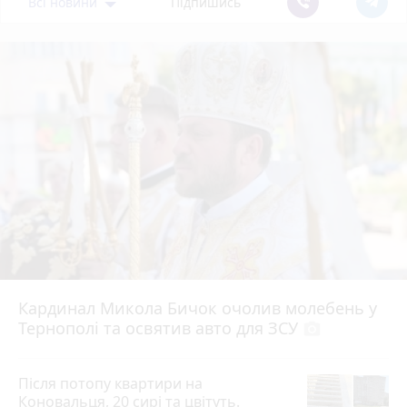
Всі новини
Підпишись
Кардинал Микола Бичок очолив молебень у
Тернополі та освятив авто для ЗСУ
photo_camera
Після потопу квартири на
Коновальця, 20 сирі та цвітуть.