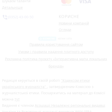
Шукаєм таланти
Детальніше
КОРИСНЕ
phone_in_talk
(0352) 43-00-50
Новини компаній
Огляди
Правила користування сайтом
Умови і правила надання платного доступу
Рекламна політика проєкту «Інтерактивна мапа локальних
брендів»
Редакція керується в своїй роботі
"Кодексом етики
українського журналіста"
, затвердженим Комісією з
журналістської етики. Поскаржитись на матеріал до Комісії
можна
тут
Видання є членом
Асоціації Незалежні регіональні видавці
України
та Всесвітньої асоціації видавців
WAN-IFRA