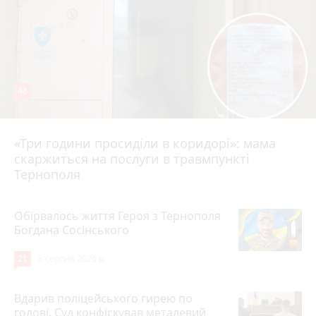
48
«Три години просиділи в коридорі»: мама
8 серпня 2026 р.
скаржиться на послуги в травмпункті
Тернополя
Обірвалось життя Героя з Тернополя
Богдана Сосінського
21
8 серпня 2026 р.
Вдарив поліцейського гирею по
голові. Суд конфіскував металевий