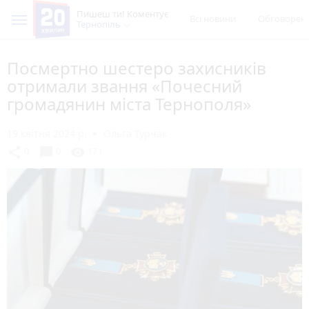
Пишеш ти! Коментує
Всі новини
Обговорен
Тернопіль
Посмертно шестеро захисників
отримали звання «Почесний
громадянин міста Тернополя»
19 квітня 2024 р.
Ольга Турчак
chat_bubble
share
visibility
0
0
171