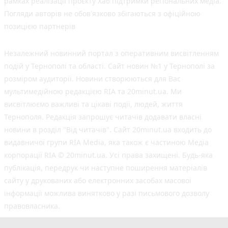
рамках реалізації проєкту Хаб підтримки регіональних медіа.
Погляди авторів не обов'язково збігаються з офіційною
позицією партнерів
Незалежний новинний портал з оперативним висвітленням
подій у Тернополі та області. Сайт новин №1 у Тернополі за
розміром аудиторії. Новини створюються для Вас
мультимедійною редакцією RIA та 20minut.ua. Ми
висвітлюємо важливі та цікаві події, людей, життя
Тернополя. Редакція запрошує читачів додавати власні
новини в розділ "Від читачів". Сайт 20minut.ua входить до
видавничої групи RIA Media, яка також є частиною Медіа
корпорації RIA © 20minut.ua. Усі права захищені. Будь-яка
публiкацiя, передрук чи наступне поширення матеріалів
сайту у друкованих або електронних засобах масової
інформації можлива винятково у разі письмового дозволу
правовласника.