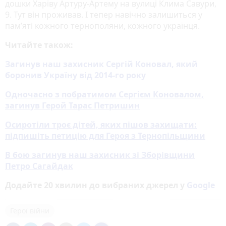
дошки Харіву Артуру-Артему на вулиці Клима Савури,
9. Тут він проживав. І тепер навічно залишиться у
пам’яті кожного тернополяни, кожного українця.
Читайте також:
Загинув наш захисник Сергій Коновал, який
боронив Україну від 2014-го року
Одночасно з побратимом Сергієм Коновалом,
загинув Герой Тарас Петришин
Осиротіли троє дітей, яких пішов захищати:
підпишіть петицію для Героя з Тернопільщини
В бою загинув наш захисник зі Зборівщини
Петро Сагайдак
Додайте 20 хвилин до вибраних джерел у
Google
Герої війни