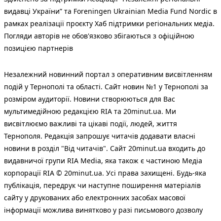
видавці України” та Foreningen Ukrainian Media Fund Nordic в
рамках реалізації проєкту Хаб підтримки регіональних медіа.
Погляди авторів не обов'язково збігаються з офіційною
позицією партнерів
Незалежний новинний портал з оперативним висвітленням
подій у Тернополі та області. Сайт новин №1 у Тернополі за
розміром аудиторії. Новини створюються для Вас
мультимедійною редакцією RIA та 20minut.ua. Ми
висвітлюємо важливі та цікаві події, людей, життя
Тернополя. Редакція запрошує читачів додавати власні
новини в розділ "Від читачів". Сайт 20minut.ua входить до
видавничої групи RIA Media, яка також є частиною Медіа
корпорації RIA © 20minut.ua. Усі права захищені. Будь-яка
публiкацiя, передрук чи наступне поширення матеріалів
сайту у друкованих або електронних засобах масової
інформації можлива винятково у разі письмового дозволу