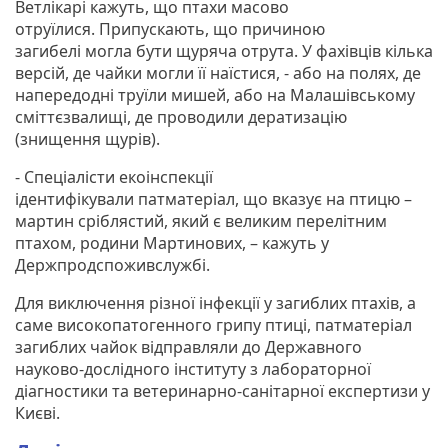
Ветлікарі кажуть, що птахи масово
отруїлися. Припускають, що причиною
загибелі могла бути щуряча отрута. У фахівців кілька
версій, де чайки могли її наїстися, - або на полях, де
напередодні труїли мишей, або на Малашівському
сміттєзвалищі, де проводили дератизацію
(знищення щурів).
- Спеціалісти екоінспекції
ідентифікували патматеріал, що вказує на птицю –
мартин сріблястий, який є великим перелітним
птахом, родини Мартинових, – кажуть у
Держпродспоживслужбі.
Для виключення різної інфекції у загиблих птахів, а
саме високопатогенного грипу птиці, патматеріал
загиблих чайок відправляли до Державного
науково-дослідного інституту з лабораторної
діагностики та ветеринарно-санітарної експертизи у
Києві.