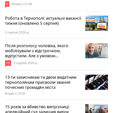
6
Вчора о 21:00
Робота в Тернополі: актуальні вакансії
тижня (оновлено 5 серпня)
5 серпня 2026 р.
Після розголосу чоловіка, якого
мобілізували з відстрочкою,
відпустили. Але з умовою…
16
3 серпня 2026 р.
13-ти захисникам та двом видатним
тернополянам присвоїли звання
почесних громадян міста
Вчора о 10:50
15 років за вбивство випускниці:
апеляційний суд залишив вирок