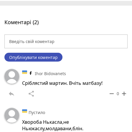
Коментарі (2)
Опублікувати коментар
Ihor Bidovanets
Сріблястий мартин. Вчіть матбазу!
reply
share
remove
add
0
Пустило
Хвороба Нькасла,не
Ньюкаслу,молдавани,блін.