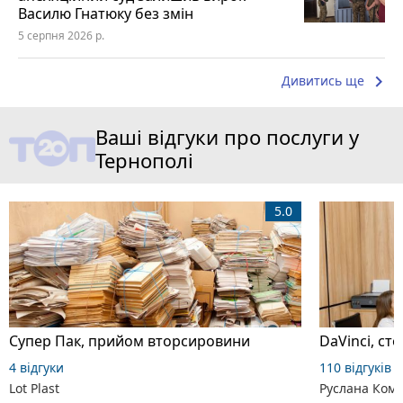
Василю Гнатюку без змін
5 серпня 2026 р.
keyboard_arrow_right
Дивитись ще
Ваші відгуки про послуги у
Тернополі
5.0
Супер Пак, прийом вторсировини
DaVinci, ст
4 відгуки
110 відгуків
Lot Plast
Руслана Ком