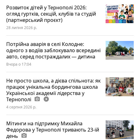
Розвиток дітей у Тернополі 2026:
огляд гуртків, секцій, клубів та студій
(партнерський проєкт)
28 липня 2026 р.
Потрійна аварія в селі Колодне:
одного з водіїв заблокувало всередині
авто, серед постраждалих — дитина
Вчора о 17:04
Не просто школа, а дієва спільнота: як
працює унікальна бордингова школа
Української академії лідерства у
Тернополі
photo_camera
play_circle_filled
4 серпня 2026 р.
Мітинги на підтримку Михайла
Федорова у Тернополі тривають 23-ій
день
photo_camera