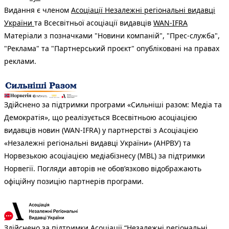
Видання є членом
Асоціації Незалежні регіональні видавці
України
та Всесвітньої асоціації видавців
WAN-IFRA
Матеріали з позначками "Новини компаній", "Прес-служба",
"Реклама" та "Партнерський проєкт" опубліковані на правах
реклами.
Здійснено за підтримки програми «Сильніші разом: Медіа та
Демократія», що реалізується Всесвітньою асоціацією
видавців новин (WAN-IFRA) у партнерстві з Асоціацією
«Незалежні регіональні видавці України» (АНРВУ) та
Норвезькою асоціацією медіабізнесу (MBL) за підтримки
Норвегії. Погляди авторів не обов’язково відображають
офіційну позицію партнерів програми.
Здійснено за підтримки Асоціації “Незалежні регіональні