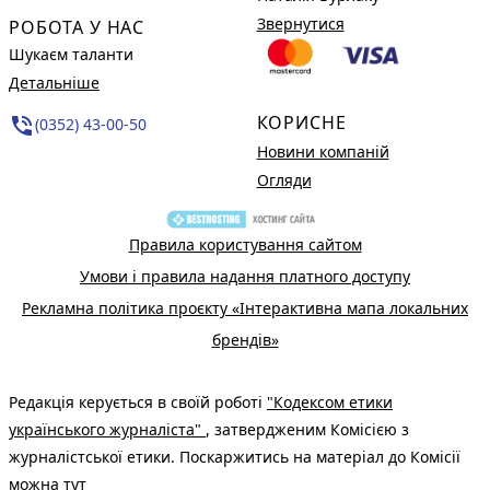
Звернутися
РОБОТА У НАС
Шукаєм таланти
Детальніше
КОРИСНЕ
phone_in_talk
(0352) 43-00-50
Новини компаній
Огляди
Правила користування сайтом
Умови і правила надання платного доступу
Рекламна політика проєкту «Інтерактивна мапа локальних
брендів»
Редакція керується в своїй роботі
"Кодексом етики
українського журналіста"
, затвердженим Комісією з
журналістської етики. Поскаржитись на матеріал до Комісії
можна
тут