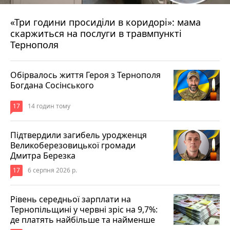
«Три години просиділи в коридорі»: мама
10 годин тому
скаржиться на послуги в травмпункті
Тернополя
Обірвалось життя Героя з Тернополя
Богдана Сосінського
17
14 годин тому
Підтвердили загибель уродженця
Великоберезовицької громади
Дмитра Березка
17
6 серпня 2026 р.
Рівень середньої зарплати на
Тернопільщині у червні зріс на 9,7%:
де платять найбільше та найменше