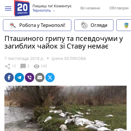
Пишеш ти! Коментує
Всі новини
Обговорен
Тернопіль
Робота у Тернополі!
Огляди
Пташиного грипу та псевдочуми у
загиблих чайок зі Ставу немає
7 листопада 2018 р.
Ірина БЕЛЯКОВА
chat_bubble
share
visibility
12
2
242