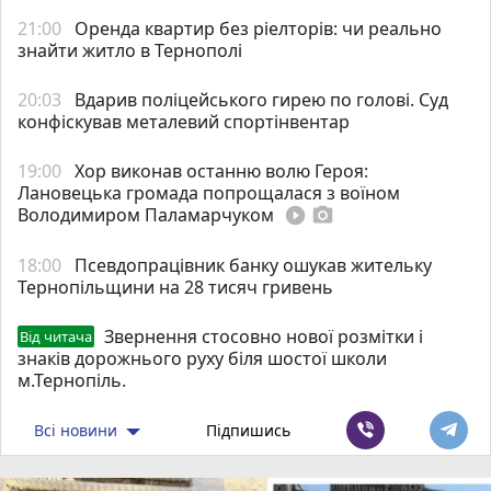
21:00
Оренда квартир без ріелторів: чи реально
знайти житло в Тернополі
20:03
Вдарив поліцейського гирею по голові. Суд
конфіскував металевий спортінвентар
19:00
Хор виконав останню волю Героя:
Лановецька громада попрощалася з воїном
Володимиром Паламарчуком
play_circle_filled
photo_camera
18:00
Псевдопрацівник банку ошукав жительку
Тернопільщини на 28 тисяч гривень
Звернення стосовно нової розмітки і
Від читача
знаків дорожнього руху біля шостої школи
м.Тернопіль.
Всі новини
Підпишись