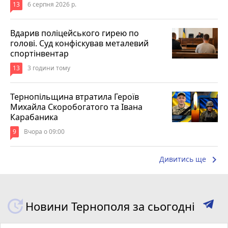
13
6 серпня 2026 р.
Вдарив поліцейського гирею по
голові. Суд конфіскував металевий
спортінвентар
13
3 години тому
Тернопільщина втратила Героїв
Михайла Скоробогатого та Івана
Карабаника
9
Вчора о 09:00
keyboard_arrow_right
Дивитись ще
Новини Тернополя за сьогодні