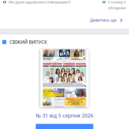
Ми дуже задоволені співпрацею!!!
У клініці п
обладнання
задоволена
рекомендую
keyboard_arrow_right
Дивитись ще
СВІЖИЙ ВИПУСК
№ 31 від 5 серпня 2026