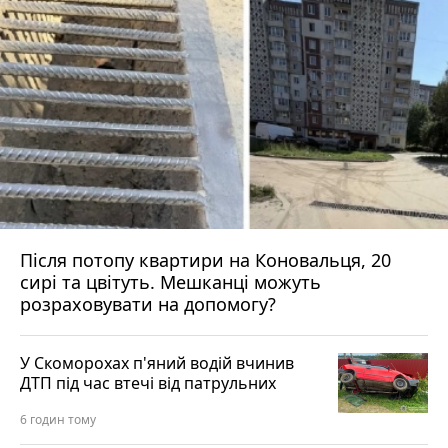
Після потопу квартири на Коновальця, 20
сирі та цвітуть. Мешканці можуть
розраховувати на допомогу?
У Скоморохах п'яний водій вчинив
ДТП під час втечі від патрульних
6 годин тому