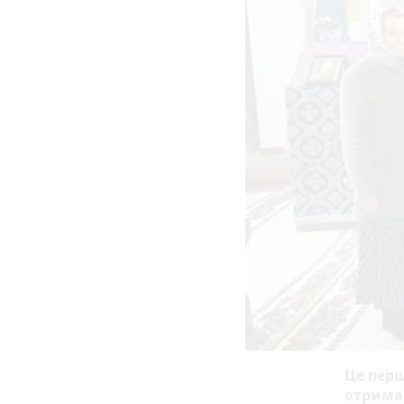
Це перш
отрима