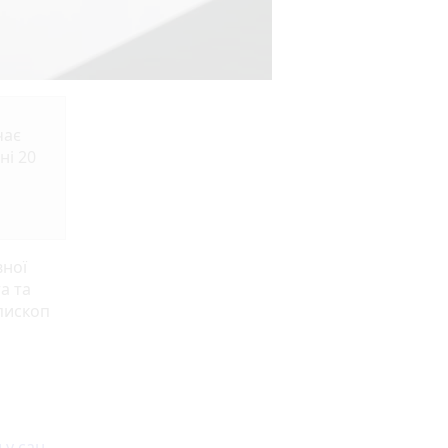
чає
ні 20
вної
а та
пископ
 у сан