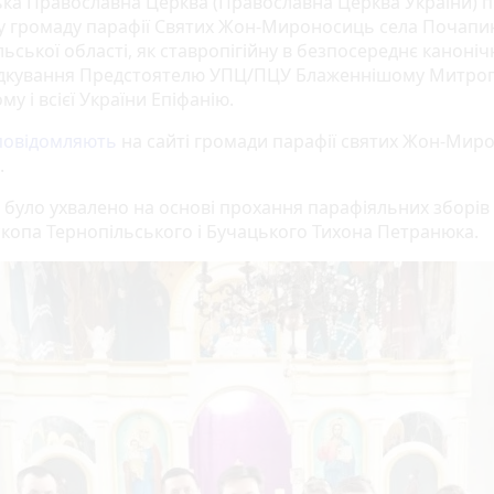
ька Православна Церква (Православна Церква України) 
ну громаду парафії Святих Жон-Мироносиць села Почапин
ьської області, як ставропігійну в безпосереднє каноніч
дкування Предстоятелю УПЦ/ПЦУ Блаженнішому Митро
му і всієї України Епіфанію.
повідомляють
на сайті громади парафії святих Жон-Мир
.
 було ухвалено на основі прохання парафіяльних зборів 
скопа Тернопільського і Бучацького Тихона Петранюка.