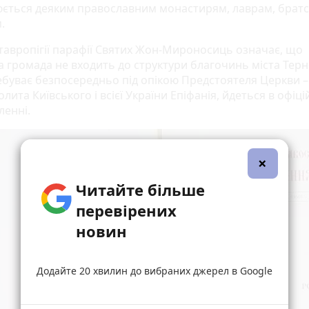
ється деяким православним монастирям, лаврам, братс
.
ставропігії парафії Святих Жон-Мироносиць означає, що
на громада не входить до структури благочинь міста Тер
ебуває безпосередньо під опікою Предстоятеля Церкви –
ита Київського і всієї України Епіфанія, йдеться в офіц
ленні.
×
Читайте більше
перевірених
новин
Додайте 20 хвилин до вибраних джерел в Google