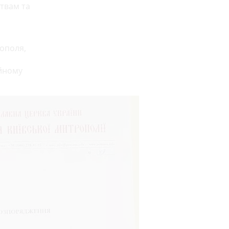
твам та
нополя,
ійному