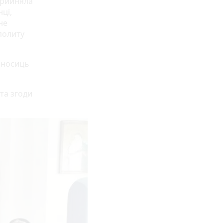
прийняла
ці,
не
политу
оносиць
та згоди