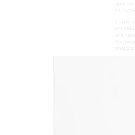
присвою
соборам
Статус 
релігій
але пер
Митропол
повідом