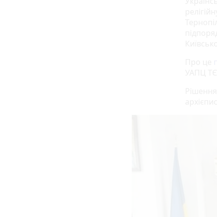
Українс
релігій
Тернопіл
підпоря
Київсько
Про це
УАПЦ ТЄ
Рішення
архієпи