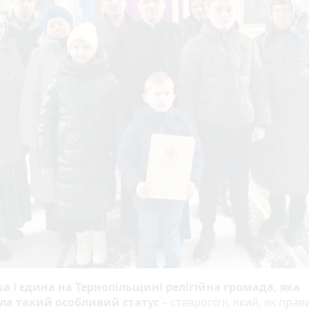
а і єдина на Тернопільщині релігійна громада, яка
ла такий особливий статус
– ставропігії, який, як прав