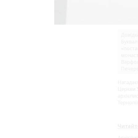
Довідк
Буквал
«поста
монаст
Варфол
Печерс
Нагадає
Церкви У
архієпи
Тернопі
Читайт
Архієпи