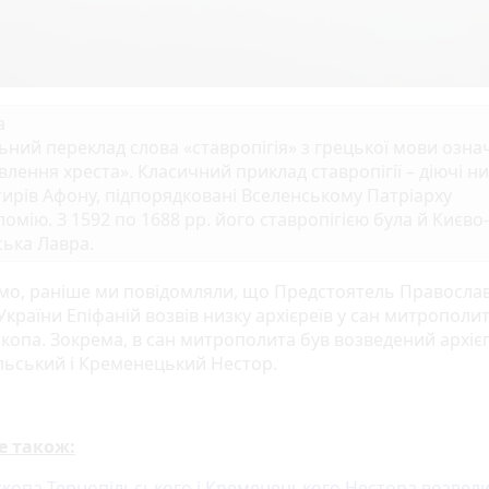
а
ьний переклад слова «ставропігія» з грецької мови озна
влення хреста». Класичний приклад ставропігії – діючі ни
ирів Афону, підпорядковані Вселенському Патріарху
омію. З 1592 по 1688 рр. його ставропігією була й Києво-
ька Лавра.
мо, раніше ми повідомляли, що Предстоятель Правосла
країни Епіфаній возвів низку архієреїв у сан митрополит
скопа. Зокрема, в сан митрополита був возведений архіє
льський і Кременецький Нестор.
е також:
скопа Тернопільського і Кременецького Нестора возвели