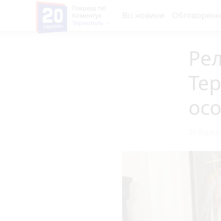
Пишеш ти!
Всі новини
Обговоренн
Коментує
Тернопіль
Рел
Те
осо
20 березн