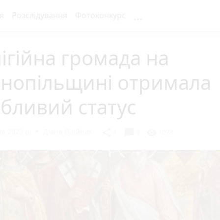
...
я
Розслідування
Фотоконкурс
ігійна громада на
рнопільщині отримала
бливий статус
я 2023 р.
Діана Олійник
chat_bubble
share
visibility
1
0
1072