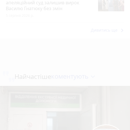
апеляційний суд залишив вирок
Василю Гнатюку без змін
5 серпня 2026 р.
keyboard_arrow_right
Дивитись ще
коментують
Найчастіше