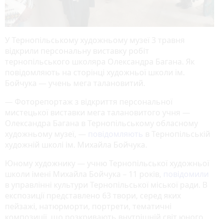
У Тернопільському художньому музеї 3 травня
відкрили персональну виставку робіт
тернопільського школяра Олександра Багана. Як
повідомляють на сторінці художньої школи ім.
Бойчука — учень мега талановитий.
— Фоторепортаж з відкриття персональної
мистецької виставки мега талановитого учня —
Олександра Багана в Тернопільському обласному
художньому музеї, —
повідомляють
в Тернопільській
художній школі ім. Михайла Бойчука.
Юному художнику — учню Тернопільської художньої
школи імені Михайла Бойчука – 11 років,
повідомили
в управлінні культури Тернопільської міської ради. В
експозиції представлено 63 твори, серед яких
пейзажі, натюрморти, портрети, тематичні
композиції, що розкривають внутрішній світ юного