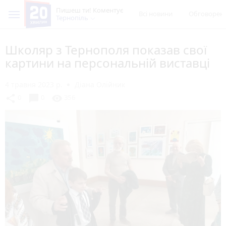
Пишеш ти! Коментує
Всі новини
Обговорен
Тернопіль
Школяр з Тернополя показав свої
картини на персональній виставці
4 травня 2023 р.
Діана Олійник
chat_bubble
share
visibility
0
0
356