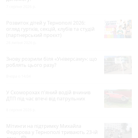
7 серпня 2026 р.
Розвиток дітей у Тернополі 2026:
огляд гуртків, секцій, клубів та студій
(партнерський проєкт)
28 липня 2026 р.
Знову розрили біля «Універсаму»: що
роблять цього разу?
Вчора о 14:04
У Скоморохах п'яний водій вчинив
ДТП під час втечі від патрульних
8 серпня 2026 р.
Мітинги на підтримку Михайла
Федорова у Тернополі тривають 23-ій
photo_camera