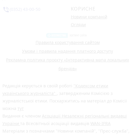
КОРИСНЕ
phone_in_talk
(0352) 43-00-50
Новини компаній
Огляди
Правила користування сайтом
Умови і правила надання платного доступу
Рекламна політика проєкту «Інтерактивна мапа локальних
брендів»
Редакція керується в своїй роботі
"Кодексом етики
українського журналіста"
, затвердженим Комісією з
журналістської етики. Поскаржитись на матеріал до Комісії
можна
тут
Видання є членом
Асоціації Незалежні регіональні видавці
України
та Всесвітньої асоціації видавців
WAN-IFRA
Матеріали з позначками "Новини компаній", "Прес-служба",