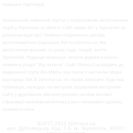
позицією партнерів
Незалежний новинний портал з оперативним висвітленням
подій у Тернополі та області. Сайт новин №1 у Тернополі за
розміром аудиторії. Новини створюються для Вас
мультимедійною редакцією RIA та 20minut.ua. Ми
висвітлюємо важливі та цікаві події, людей, життя
Тернополя. Редакція запрошує читачів додавати власні
новини в розділ "Від читачів". Сайт 20minut.ua входить до
видавничої групи RIA Media, яка також є частиною Медіа
корпорації RIA © 20minut.ua. Усі права захищені. Будь-яка
публiкацiя, передрук чи наступне поширення матеріалів
сайту у друкованих або електронних засобах масової
інформації можлива винятково у разі письмового дозволу
правовласника.
©2017-2025 20minut.ua
вул. Дубовецька, буд. 1-б, м. Тернопіль, 46001;