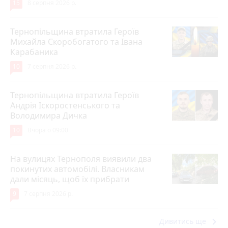
15
8 серпня 2026 р.
Тернопільщина втратила Героїв
Михайла Скоробогатого та Івана
Карабаника
10
7 серпня 2026 р.
Тернопільщина втратила Героїв
Андрія Іскоростенського та
Володимира Дичка
10
Вчора о 09:00
На вулицях Тернополя виявили два
покинутих автомобілі. Власникам
дали місяць, щоб їх прибрати
9
7 серпня 2026 р.
keyboard_arrow_right
Дивитись ще