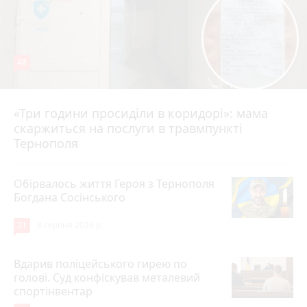
48
«Три години просиділи в коридорі»: мама
8 серпня 2026 р.
скаржиться на послуги в травмпункті
Тернополя
Обірвалось життя Героя з Тернополя
Богдана Сосінського
21
8 серпня 2026 р.
Вдарив поліцейського гирею по
голові. Суд конфіскував металевий
спортінвентар