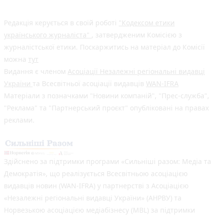
Редакція керується в своїй роботі
"Кодексом етики
українського журналіста"
, затвердженим Комісією з
журналістської етики. Поскаржитись на матеріал до Комісії
можна
тут
Видання є членом
Асоціації Незалежні регіональні видавці
України
та Всесвітньої асоціації видавців
WAN-IFRA
Матеріали з позначками "Новини компаній", "Прес-служба",
"Реклама" та "Партнерський проєкт" опубліковані на правах
реклами.
Здійснено за підтримки програми «Сильніші разом: Медіа та
Демократія», що реалізується Всесвітньою асоціацією
видавців новин (WAN-IFRA) у партнерстві з Асоціацією
«Незалежні регіональні видавці України» (АНРВУ) та
Норвезькою асоціацією медіабізнесу (MBL) за підтримки