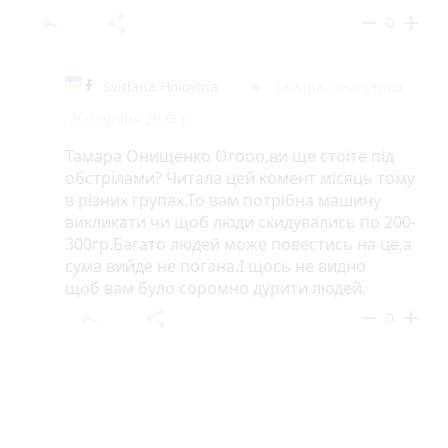
reply
share
remove
add
0
Svitlana Holovina
Тамара Онищенко
reply
30 червня 2023 р.
Тамара Онищенко Огооо,ви ще стоїте під
обстрілами? Читала цей комент місяць тому
в різних групах.То вам потрібна машину
викликати чи щоб люди скидувались по 200-
300гр.Багато людей може повестись на це,а
сума вийде не погана.І щось не видно
щоб вам було соромно дурити людей.
reply
share
remove
add
0