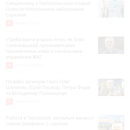
Священнику з Тернопільської єпархії
Олексію Николишину заборонили
служіння
36
Вчора о 10:53
«Треба вміти вчасно піти»: як Олег
Соколовський прокоментував
призначення нового начальника
управління ЖКГ
24
3 серпня 2026 р.
На війні загинули Герої Олег
Шелетин, Юрій Пушкар, Петро Федів
та Володимир Паламарчук
23
Вчора о 09:00
Робота в Тернополі: актуальні вакансії
тижня (оновлено 5 серпня)