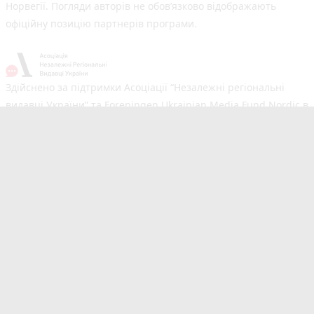
Норвегії. Погляди авторів не обов’язково відображають
офіційну позицію партнерів програми.
Здійснено за підтримки Асоціації “Незалежні регіональні
видавці України” та Foreningen Ukrainian Media Fund Nordic в
рамках реалізації проєкту Хаб підтримки регіональних медіа.
Погляди авторів не обов'язково збігаються з офіційною
позицією партнерів
Незалежний новинний портал з оперативним висвітленням
подій у Тернополі та області. Сайт новин №1 у Тернополі за
розміром аудиторії. Новини створюються для Вас
мультимедійною редакцією RIA та 20minut.ua. Ми
висвітлюємо важливі та цікаві події, людей, життя
Тернополя. Редакція запрошує читачів додавати власні
новини в розділ "Від читачів". Сайт 20minut.ua входить до