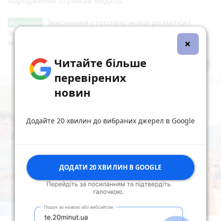
народження отримав медаль
Звернення стосовно нової розмітки і
Від читача
знаків дорожнього руху біля шостої школи
×
м.Тернопіль.
Читайте більше
Всі новини
Підпишись
перевірених
новин
Додайте 20 хвилин до вибраних джерел в Google
ДОДАТИ 20 ХВИЛИН В GOOGLE