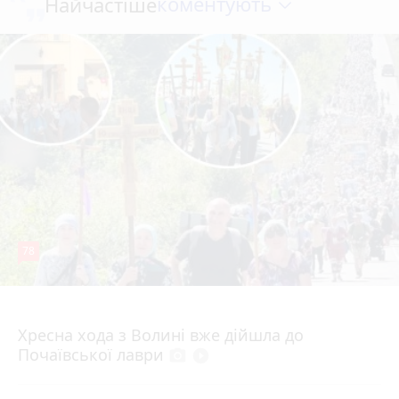
коментують
Найчастіше
78
4 серпня 2026 р.
Хресна хода з Волині вже дійшла до
Почаївської лаври
photo_camera
play_circle_filled