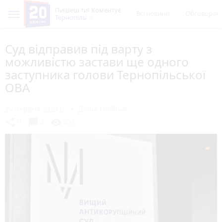
Пишеш ти! Коментує
Всі новини
Обговорен
Тернопіль
Суд відправив під варту з
можливістю застави ще одного
заступника голови Тернопільської
ОВА
29 червня 2023 р.
Діана Олійник
chat_bubble
share
visibility
0
3
650