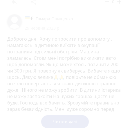
reply
share
remove
add
0
Тамара Онищенко
29 червня 2023 р.
Доброго дня Хочу попросити про допомогу ,
намагаюсь з дитиною виїхати з окупації
потрапили під сильні обстріли. Машина
зламалась. Стоїм.мені потрібно викликати авто
щоб допомогли. Якщо може хтось позичити 200
чи 300 грн. Я поверну як виберусь. Вибачте якщо
щось. Дякую велике🙏🙏 повірьте не обманюю
все зло повертається я знаю. дитиною страшно
дуже . Нічого не можу зробити. В дитини істерика
не можу заспокоїти На чужих грошах щастя не
буде. Господь все бачить. Зрозумійте правильно
зараз безвихідність. Мені дуже соромно перед
вами.
Читати далі