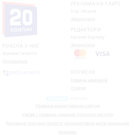
РЕКЛАМА НА САЙТІ
Ігор Леськів
Звернутися
РЕДАКТОРИ
Наталія Бурлаку
Звернутися
РОБОТА У НАС
Шукаєм таланти
Детальніше
КОРИСНЕ
phone_in_talk
(0352) 43-00-50
Новини компаній
Огляди
Правила користування сайтом
Умови і правила надання платного доступу
Рекламна політика проєкту «Інтерактивна мапа локальних
брендів»