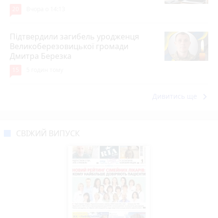
20
Вчора о 14:13
Підтвердили загибель уродженця
Великоберезовицької громади
Дмитра Березка
15
5 годин тому
keyboard_arrow_right
Дивитись ще
СВІЖИЙ ВИПУСК