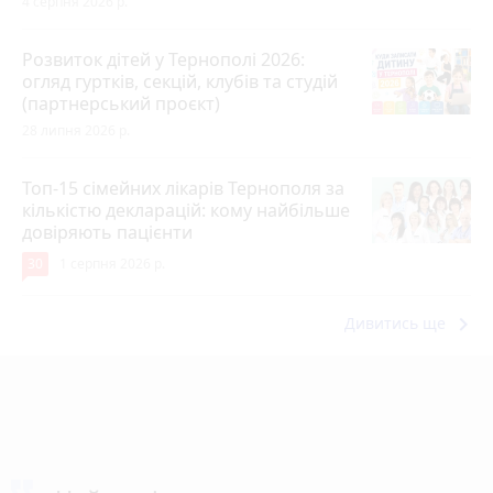
4 серпня 2026 р.
Розвиток дітей у Тернополі 2026:
огляд гуртків, секцій, клубів та студій
(партнерський проєкт)
28 липня 2026 р.
Топ-15 сімейних лікарів Тернополя за
кількістю декларацій: кому найбільше
довіряють пацієнти
30
1 серпня 2026 р.
keyboard_arrow_right
Дивитись ще