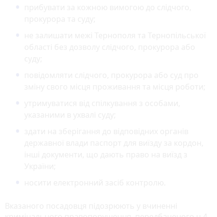
прибувати за кожною вимогою до слідчого,
прокурора та суду;
не залишати межі Тернополя та Тернопільської
області без дозволу слідчого, прокурора або
суду;
повідомляти слідчого, прокурора або суд про
зміну свого місця проживання та місця роботи;
утримуватися від спілкування з особами,
указаними в ухвалі суду;
здати на зберігання до відповідних органів
державної влади паспорт для виїзду за кордон,
інші документи, що дають право на виїзд з
України;
носити електронний засіб контролю.
Вказаного посадовця підозрюють у вчиненні
кримінального правопорушення, передбаченого ч.4