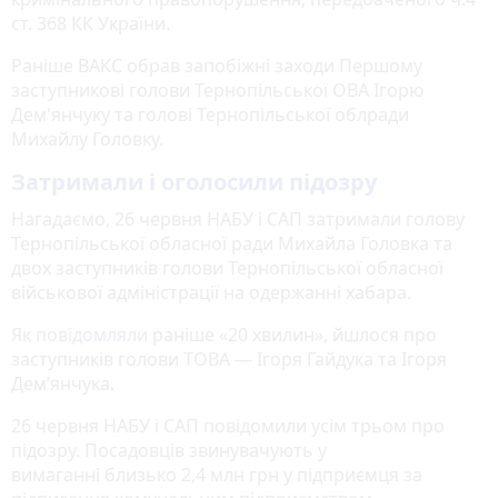
ст. 368 КК України.
Раніше ВАКС обрав запобіжні заходи Першому
заступникові голови Тернопільської ОВА Ігорю
Дем'янчуку та голові Тернопільської облради
Михайлу Головку.
Затримали і оголосили підозру
Нагадаємо, 26 червня НАБУ і САП затримали голову
Тернопільської обласної ради Михайла Головка та
двох заступників голови Тернопільської обласної
військової адміністрації на одержанні хабара.
Як
повідомляли
раніше «20 хвилин», йшлося про
заступників голови ТОВА — Ігоря Гайдука та Ігоря
Дем’янчука.
26 червня НАБУ і САП повідомили усім трьом про
підозру. Посадовців звинувачують у
вимаганні близько 2,4 млн грн у підприємця за