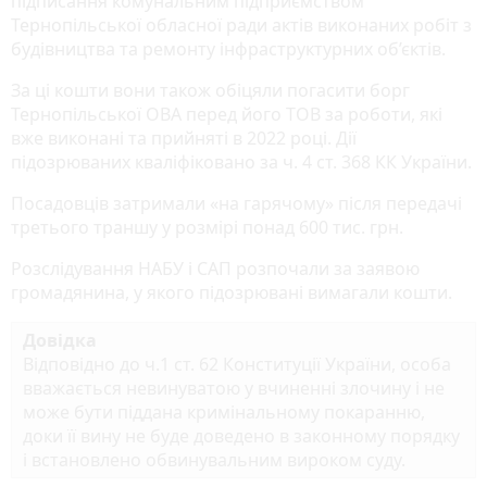
підписання комунальним підприємством
Тернопільської обласної ради актів виконаних робіт з
будівництва та ремонту інфраструктурних об’єктів.
За ці кошти вони також обіцяли погасити борг
Тернопільської ОВА перед його ТОВ за роботи, які
вже виконані та прийняті в 2022 році. Дії
підозрюваних кваліфіковано за ч. 4 ст. 368 КК України.
Посадовців затримали «на гарячому» після передачі
третього траншу у розмірі понад 600 тис. грн.
Розслідування НАБУ і САП розпочали за заявою
громадянина, у якого підозрювані вимагали кошти.
Довідка
Відповідно до ч.1 ст. 62 Конституції України, особа
вважається невинуватою у вчиненні злочину і не
може бути піддана кримінальному покаранню,
доки її вину не буде доведено в законному порядку
і встановлено обвинувальним вироком суду.