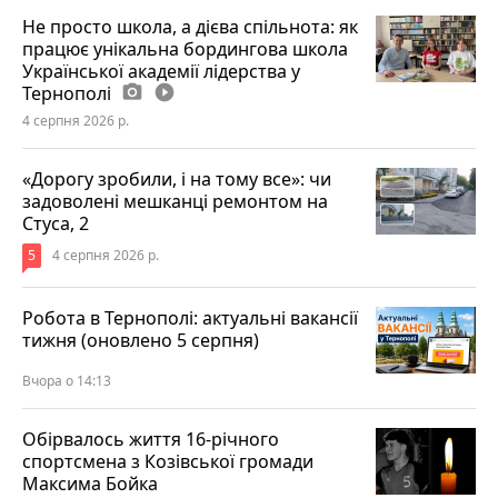
Не просто школа, а дієва спільнота: як
працює унікальна бордингова школа
Української академії лідерства у
Тернополі
photo_camera
play_circle_filled
4 серпня 2026 р.
«Дорогу зробили, і на тому все»: чи
задоволені мешканці ремонтом на
Стуса, 2
5
4 серпня 2026 р.
Робота в Тернополі: актуальні вакансії
тижня (оновлено 5 серпня)
Вчора о 14:13
Обірвалось життя 16-річного
спортсмена з Козівської громади
Максима Бойка