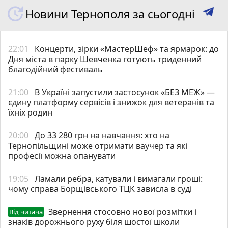
Новини Тернополя за сьогодні
22:01
Концерти, зірки «МастерШеф» та ярмарок: до
Дня міста в парку Шевченка готують триденний
благодійний фестиваль
21:00
В Україні запустили застосунок «БЕЗ МЕЖ» —
єдину платформу сервісів і знижок для ветеранів та
їхніх родин
20:00
До 33 280 грн на навчання: хто на
Тернопільщині може отримати ваучер та які
професії можна опанувати
19:05
Ламали ребра, катували і вимагали гроші:
чому справа Борщівського ТЦК зависла в суді
Звернення стосовно нової розмітки і
Від читача
знаків дорожнього руху біля шостої школи