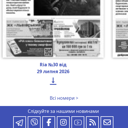
Ria №30 від
29 липня 2026

Всі номери >
Слідкуйте за нашими новинами