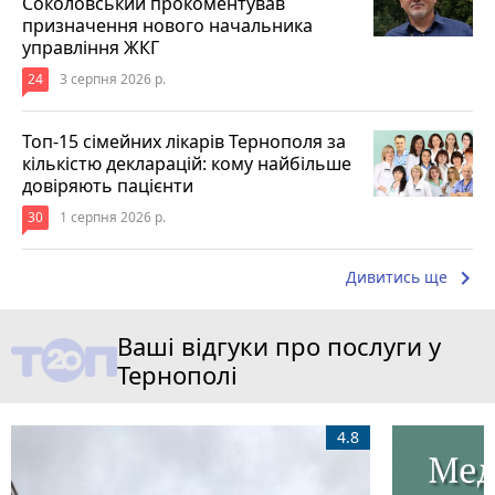
Соколовський прокоментував
призначення нового начальника
управління ЖКГ
24
3 серпня 2026 р.
Топ-15 сімейних лікарів Тернополя за
кількістю декларацій: кому найбільше
довіряють пацієнти
30
1 серпня 2026 р.
keyboard_arrow_right
Дивитись ще
Ваші відгуки про послуги у
Тернополі
4.8