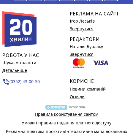
РЕКЛАМА НА САЙТІ
Ігор Леськів
Звернутися
РЕДАКТОРИ
Наталія Бурлаку
Звернутися
РОБОТА У НАС
Шукаєм таланти
Детальніше
КОРИСНЕ
phone_in_talk
(0352) 43-00-50
Новини компаній
Огляди
Правила користування сайтом
Умови і правила надання платного доступу
Рекламна політика проєкту «Інтерактивна мапа локальних