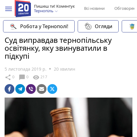
Пишеш ти! Коментує
Всі новини
Обговорен
Тернопіль
Робота у Тернополі!
Огляди
Суд виправдав тернопільську
освітянку, яку звинуватили в
підкупі
5 листопада 2019 р.
20 хвилин
chat_bubble
share
visibility
0
0
217