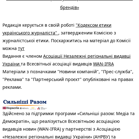
брендів»
Редакція керується в своїй роботі
"Кодексом етики
українського журналіста"
, затвердженим Комісією з
журналістської етики. Поскаржитись на матеріал до Комісії
можна
тут
Видання є членом
Асоціації Незалежні регіональні видавці
України
та Всесвітньої асоціації видавців
WAN-IFRA
Матеріали з позначками "Новини компаній", "Прес-служба",
"Реклама" та "Партнерський проєкт" опубліковані на правах
реклами.
Здійснено за підтримки програми «Сильніші разом: Медіа та
Демократія», що реалізується Всесвітньою асоціацією
видавців новин (WAN-IFRA) у партнерстві з Асоціацією
«Незалежні регіональні видавці України» (АНРВУ) та