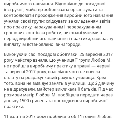
виробничого навчання. Відповідно до посадової
інструкції, майстер зобов'язана організувати та
контролювати проходження виробничого навчання
учнями своєї групи; слідкувати за складанням звітів
про практику, нарахуванням і перерахуванням
грошових коштів за роботи, виконані учнями в
період виробничого навчання і практики, своєчасну
виплату їм встановленої винагороди.
Виконуючи свої посадові обов'язки, 25 вересня 2017
року майстер взнала, що учениця її групи Любов М.
не пройшла виробничу практику в травні — червні
та вересні 2017 року, внаслідок чого не внесла
оплату на розрахунковий рахунок училища. Крім
того, вона не відвідує занять в училищі. Щоб дівчину
не відрахували, майстер викликала її батьків. Під час
розмови матір Любові М. пообіцяла передати через
доньку 1500 гривень за проходження виробничої
практики.
11 жовтня 2017 року приблизно об 11 годині Любов