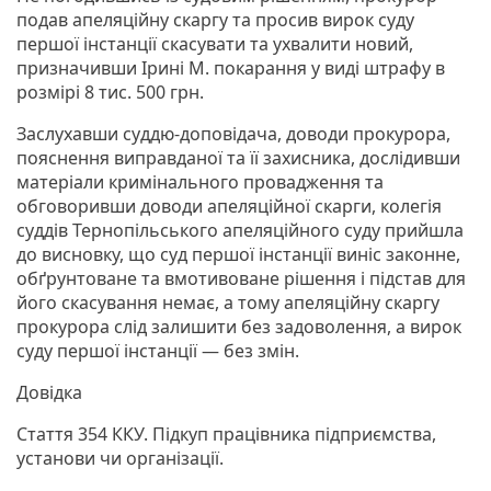
подав апеляційну скаргу та просив вирок суду
першої інстанції скасувати та ухвалити новий,
призначивши Ірині М. покарання у виді штрафу в
розмірі 8 тис. 500 грн.
Заслухавши суддю-доповідача, доводи прокурора,
пояснення виправданої та її захисника, дослідивши
матеріали кримінального провадження та
обговоривши доводи апеляційної скарги, колегія
суддів Тернопільського апеляційного суду прийшла
до висновку, що суд першої інстанції виніс законне,
обґрунтоване та вмотивоване рішення і підстав для
його скасування немає, а тому апеляційну скаргу
прокурора слід залишити без задоволення, а вирок
суду першої інстанції — без змін.
Довідка
Стаття 354 ККУ. Підкуп працівника підприємства,
установи чи організації.