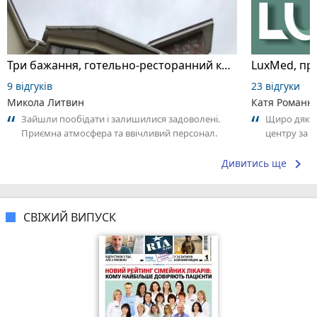
Три бажання, готельно-ресторанний комплекс
LuxMed, при
9 відгуків
23 відгуки
Микола Литвин
Катя Романю
Зайшли пообідати і залишилися задоволені.
Щиро дякую
Приємна атмосфера та ввічливий персонал.
центру за 
Замовлення принесли швидко. Страви були...
могли знайт
keyboard_arrow_right
Дивитись ще
СВІЖИЙ ВИПУСК