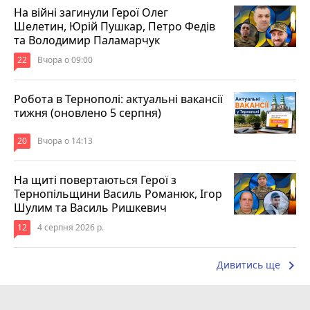
На війні загинули Герої Олег
Шелетин, Юрій Пушкар, Петро Федів
та Володимир Паламарчук
22
Вчора о 09:00
Робота в Тернополі: актуальні вакансії
тижня (оновлено 5 серпня)
20
Вчора о 14:13
На щиті повертаються Герої з
Тернопільщини Василь Романюк, Ігор
Шулим та Василь Ришкевич
12
4 серпня 2026 р.
keyboard_arrow_right
Дивитись ще