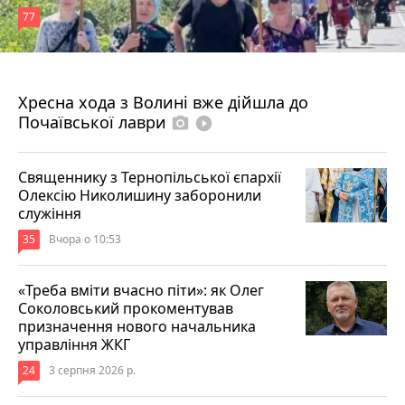
77
4 серпня 2026 р.
Хресна хода з Волині вже дійшла до
Почаївської лаври
photo_camera
play_circle_filled
Священнику з Тернопільської єпархії
Олексію Николишину заборонили
служіння
35
Вчора о 10:53
«Треба вміти вчасно піти»: як Олег
Соколовський прокоментував
призначення нового начальника
управління ЖКГ
24
3 серпня 2026 р.