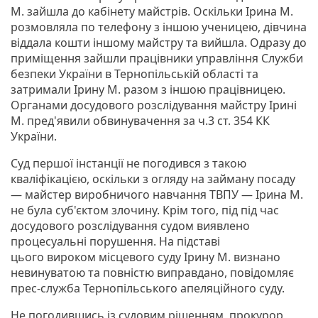
М. зайшла до кабінету майстрів. Оскільки Ірина М.
розмовляла по телефону з іншою ученицею, дівчина
віддала кошти іншому майстру та вийшла. Одразу до
приміщення зайшли працівники управління Служби
безпеки України в Тернопільській області та
затримали Ірину М. разом з іншою працівницею.
Органами досудового розслідування майстру Ірині
М. пред'явили обвинувачення за ч.3 ст. 354 КК
України.
Суд першої інстанції не погодився з такою
кваліфікацією, оскільки з огляду на займану посаду
— майстер виробничого навчання ТВПУ — Ірина М.
не була суб'єктом злочину. Крім того, під під час
досудового розслідування судом виявлено
процесуальні порушення. На підставі
цього вироком місцевого суду Ірину М. визнано
невинуватою та повністю виправдано, повідомляє
прес-служба Тернопільського апеляційного суду.
Не погодившись із судовим рішенням, прокурор