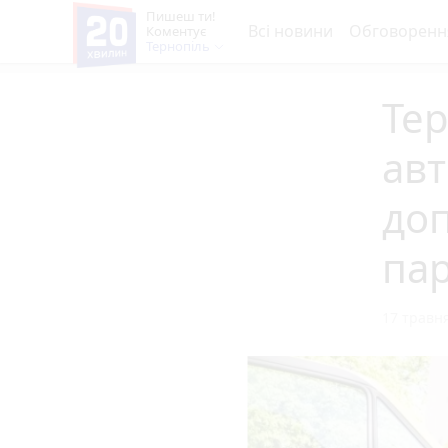
Пишеш ти!
Всі новини
Обговоренн
Коментує
Тернопіль
Те
авт
доп
пар
17 травня