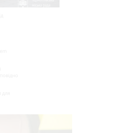
ід
rem
ї
дповідно
 для