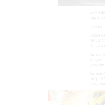
Цими дн
партнер
Про це
Зокрема
MALTAŃS
Dalej» з 
Авто об
медично
до меди
Автомоб
потреб 
комунал