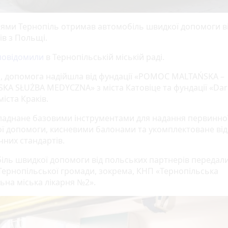
ями Тернопіль отримав автомобіль швидкої допомоги в
ів з Польщі.
повідомили
в Тернопільській міській раді.
, допомога надійшла від фундації «POMOC MALTAŃSKA –
KA SŁUŻBA MEDYCZNA» з міста Катовіце та фундації «Da
міста Краків.
ладнане базовими інструментами для надання первинно
ї допомоги, кисневими балонами та укомплектоване ві
чних стандартів.
іль швидкої допомоги від польських партнерів передали
Тернопільської громади, зокрема, КНП «Тернопільська
ьна міська лікарня №2».