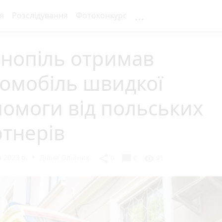
...
я
Розслідування
Фотоконкурс
рнопіль отримав
омобіль швидкої
омоги від польських
тнерів
 2023 р.
Діана Олійник
chat_bubble
share
visibility
0
0
93