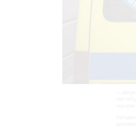
— Дякує
світ об’
терорист
Нагадає
допомог