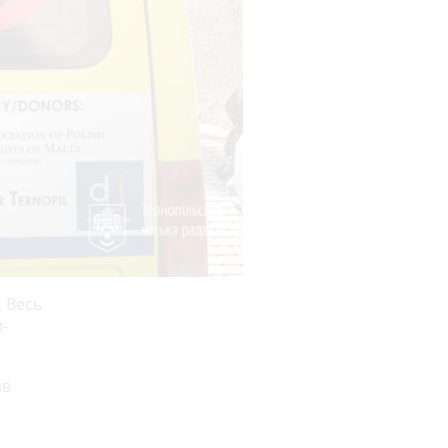
. Весь
-
ав