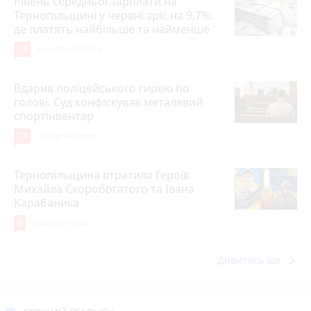
Рівень середньої зарплати на
Тернопільщині у червні зріс на 9,7%:
де платять найбільше та найменше
13
6 серпня 2026 р.
Вдарив поліцейського гирею по
голові. Суд конфіскував металевий
спортінвентар
13
3 години тому
Тернопільщина втратила Героїв
Михайла Скоробогатого та Івана
Карабаника
9
Вчора о 09:00
keyboard_arrow_right
Дивитись ще