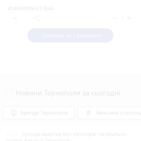
4149499990217844
reply
share
remove
add
-1
Дивитись ще 1 відповідей
Новини Тернополя за сьогодні
Бренди Тернопілля
Звільнені з полон
21:00
Оренда квартир без ріелторів: чи реально
знайти житло в Тернополі