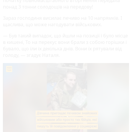
початку повномасштабного вторгнення передала
понад 3 тонни солодощів на передову!
Зараз господиня висилає печиво на 10 напрямків. І
щаслива, що може нагодувати військових.
— Був такий випадок, що йшли на позиції і було місце
в кишені, То на перекус вони брали з собою горішки і
бувало, що їли їх декілька днів. Вони їх рятували від
голоду, — згадує Наталя.