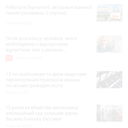
Робота в Тернополі: актуальні вакансії
тижня (оновлено 5 серпня)
5 серпня 2026 р.
Після розголосу чоловіка, якого
мобілізували з відстрочкою,
відпустили. Але з умовою…
16
3 серпня 2026 р.
13-ти захисникам та двом видатним
тернополянам присвоїли звання
почесних громадян міста
Вчора о 10:50
15 років за вбивство випускниці:
апеляційний суд залишив вирок
Василю Гнатюку без змін
5 серпня 2026 р.