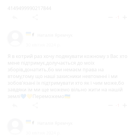
4149499990217844
reply
share
remove
add
-1
Наталія Яремчук
30 квітня 2024 р.
Я в котрий раз хочу подякувати кожному з Вас хто
мене підтримує,долучається до моїх
зборів,донатить,бо ми немаєм права на
втому,тому що наші захисники невтомнні і ми
зобов'язані їх підтримувати хто як і чим може,бо
завдяки їм ми ще можемо вільно жити на нашій
землі💙💛Переможемо🇺🇦
reply
share
remove
add
-1
Наталія Яремчук
30 квітня 2024 р.