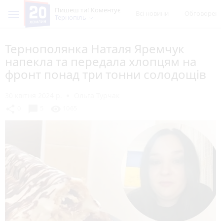
Пишеш ти! Коментує
Всі новини
Обговорен
Тернопіль
Тернополянка Наталя Яремчук
напекла та передала хлопцям на
фронт понад три тонни солодощів
30 квітня 2024 р.
Ольга Турчак
chat_bubble
share
visibility
0
5
1065