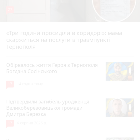
27
«Три години просиділи в коридорі»: мама
10 годин тому
скаржиться на послуги в травмпункті
Тернополя
Обірвалось життя Героя з Тернополя
Богдана Сосінського
17
14 годин тому
Підтвердили загибель уродженця
Великоберезовицької громади
Дмитра Березка
17
6 серпня 2026 р.