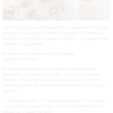
Спочатку дружина військового з Тернополя готувала
солодощі лише для чоловіка, але коли побачила як
смакують гостинці хлопцям на війні — об'єми випічки
значно збільшились.
Історію сім'ї з Тернополя розповідає
видання
«ШоТам».
Коли військові йдуть на позиції, в одній кишені
тримають патрони, а в іншій — її солодкі горішки.
Наталя з Тернополя випікає солодощі та кожного
тижня передає по 30 кілограмів печива та тортів на
фронт!
— Хлопцям треба — готова все віддати. Моє печиво
— це є мессенджер бійцю, що він потрібний, його
чекають, — каже Наталя.