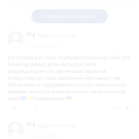
Опублікувати коментар
Natalia Yaremchyk
30 квітня 2024 р.
Я в котрий раз хочу подякувати кожному з Вас хто
мене підтримує,долучається до моїх
зборів,донатить,бо ми немаєм права на
втому,тому що наші захисники невтомнні і ми
зобов'язані їх підтримувати хто як і чим може,бо
завдяки їм ми ще можемо вільно жити на нашій
землі💙💛Переможемо🇺🇦
reply
share
remove
add
-1
Natalia Yaremchyk
30 квітня 2024 р.