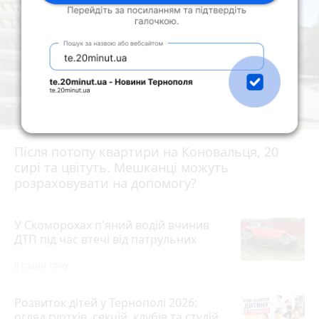
Після потопу квартири на Коновальця, 20
сирі та цвітуть. Мешканці можуть
розраховувати на допомогу?
У Скоморохах п'яний водій вчинив
ДТП під час втечі від патрульних
6 годин тому
Розвиток дітей у Тернополі 2026:
огляд гуртків, секцій, клубів та студій