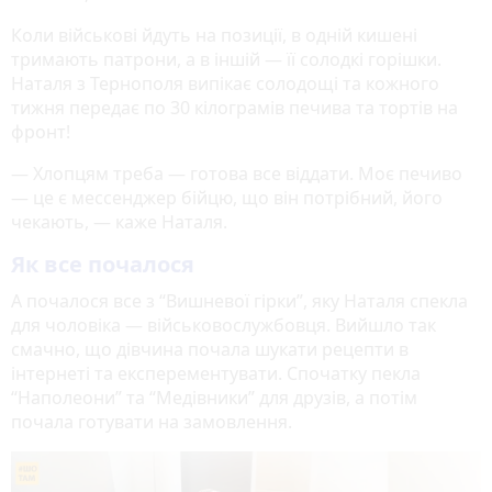
Коли військові йдуть на позиції, в одній кишені
тримають патрони, а в іншій — її солодкі горішки.
Наталя з Тернополя випікає солодощі та кожного
тижня передає по 30 кілограмів печива та тортів на
фронт!
— Хлопцям треба — готова все віддати. Моє печиво
— це є мессенджер бійцю, що він потрібний, його
чекають, — каже Наталя.
Як все почалося
А почалося все з “Вишневої гірки”, яку Наталя спекла
для чоловіка — військовослужбовця. Вийшло так
смачно, що дівчина почала шукати рецепти в
інтернеті та експерементувати. Спочатку пекла
“Наполеони” та “Медівники” для друзів, а потім
почала готувати на замовлення.