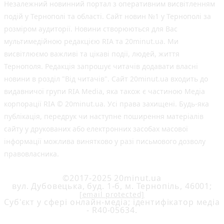
Незалежний новинний портал з оперативним висвітленням
подій у Тернополі та області. Сайт новин №1 у Тернополі за
розміром аудиторії. Новини створюються для Вас
мультимедійною редакцією RIA та 20minut.ua. Ми
висвітлюємо важливі та цікаві події, людей, життя
Тернополя. Редакція запрошує читачів додавати власні
новини в розділ "Від читачів". Сайт 20minut.ua входить до
видавничої групи RIA Media, яка також є частиною Медіа
корпорації RIA © 20minut.ua. Усі права захищені. Будь-яка
публiкацiя, передрук чи наступне поширення матеріалів
сайту у друкованих або електронних засобах масової
інформації можлива винятково у разі письмового дозволу
правовласника.
©2017-2025 20minut.ua
вул. Дубовецька, буд. 1-б, м. Тернопіль, 46001;
[email protected]
Cуб'єкт у сфері онлайн-медіа; ідентифікатор медіа
- R40-05634.