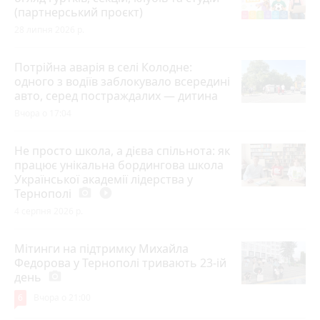
(партнерський проєкт)
28 липня 2026 р.
Потрійна аварія в селі Колодне:
одного з водіїв заблокувало всередині
авто, серед постраждалих — дитина
Вчора о 17:04
Не просто школа, а дієва спільнота: як
працює унікальна бордингова школа
Української академії лідерства у
Тернополі
photo_camera
play_circle_filled
4 серпня 2026 р.
Мітинги на підтримку Михайла
Федорова у Тернополі тривають 23-ій
день
photo_camera
6
Вчора о 21:00