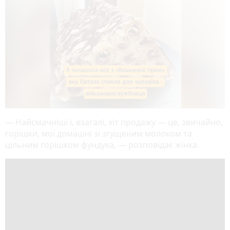
— Найсмачніші і, взагалі, хіт продажу — це, звичайно,
горішки, мої домашні зі згущеним молоком та
цільним горішком фундука, — розповідає жінка.