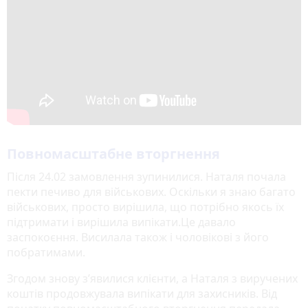
Повномасштабне вторгнення
Після 24.02 замовлення зупинилися. Наталя почала
пекти печиво для військових. Оскільки я знаю багато
військових, просто вирішила, що потрібно якось їх
підтримати і вирішила випікати.Це давало
заспокоєння. Висилала також і чоловікові з його
побратимами.
Згодом знову зʼявилися клієнти, а Наталя з виручених
коштів продовжувала випікати для захисників. Від