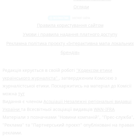
Огляди
Правила користування сайтом
Умови і правила надання платного доступу
Рекламна політика проєкту «Інтерактивна мапа локальних
брендів»
Редакція керується в своїй роботі
"Кодексом етики
українського журналіста"
, затвердженим Комісією з
журналістської етики. Поскаржитись на матеріал до Комісії
можна
тут
Видання є членом
Асоціації Незалежні регіональні видавці
України
та Всесвітньої асоціації видавців
WAN-IFRA
Матеріали з позначками "Новини компаній", "Прес-служба",
"Реклама" та "Партнерський проєкт" опубліковані на правах
реклами.