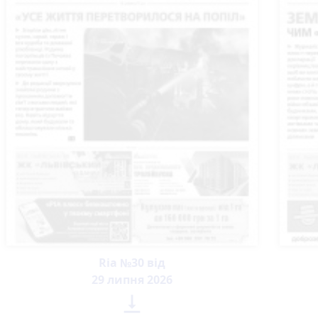
Ria №30 від
29 липня 2026
