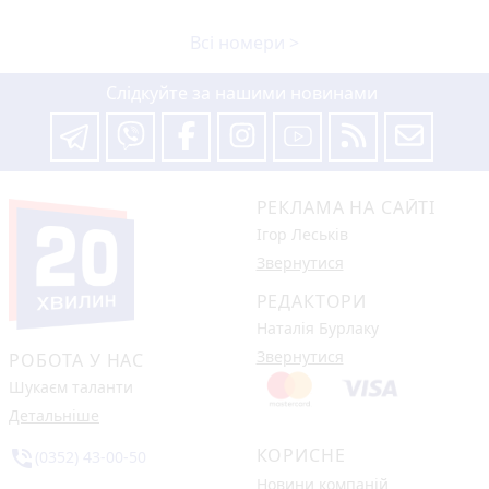
Всі номери >
Слідкуйте за нашими новинами
РЕКЛАМА НА САЙТІ
Ігор Леськів
Звернутися
РЕДАКТОРИ
Наталія Бурлаку
Звернутися
РОБОТА У НАС
Шукаєм таланти
Детальніше
КОРИСНЕ
phone_in_talk
(0352) 43-00-50
Новини компаній