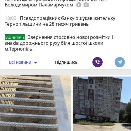
Володимиром Паламарчуком
play_circle_filled
photo_camera
18:00
Псевдопрацівник банку ошукав жительку
Тернопільщини на 28 тисяч гривень
Звернення стосовно нової розмітки і
Від читача
знаків дорожнього руху біля шостої школи
м.Тернопіль.
Всі новини
Підпишись