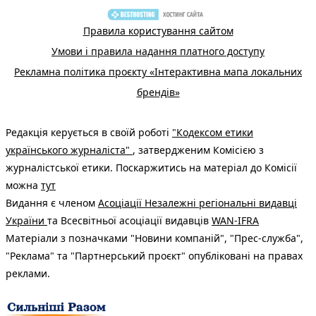
Правила користування сайтом
Умови і правила надання платного доступу
Рекламна політика проєкту «Інтерактивна мапа локальних
брендів»
Редакція керується в своїй роботі
"Кодексом етики
українського журналіста"
, затвердженим Комісією з
журналістської етики. Поскаржитись на матеріал до Комісії
можна
тут
Видання є членом
Асоціації Незалежні регіональні видавці
України
та Всесвітньої асоціації видавців
WAN-IFRA
Матеріали з позначками "Новини компаній", "Прес-служба",
"Реклама" та "Партнерський проєкт" опубліковані на правах
реклами.