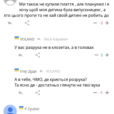
Ми також не купили плаття , але плануємл і я
хочу щоб моя дитина була випускницею , а
хто цього проти то не хай своїй дитині не робить до
reply
share
remove
add
-2
VOLAND
Леся Караван
reply
У вас разруха не в клозетах, а в головах
reply
share
remove
add
2
Ігор Дуда
VOLAND
reply
А в тебе, ЧМО, де криється розруха?
Та ясно де - достатньо глянути на твої вуха
reply
share
remove
add
-1
P Zyuber