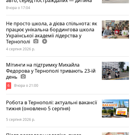
авто, серед постраждалих — дитина
Вчора о 17:04
Не просто школа, а дієва спільнота: як
працює унікальна бордингова школа
Української академії лідерства у
Тернополі
photo_camera
play_circle_filled
4 серпня 2026 р.
Мітинги на підтримку Михайла
Федорова у Тернополі тривають 23-ій
день
photo_camera
6
Вчора о 21:00
Робота в Тернополі: актуальні вакансії
тижня (оновлено 5 серпня)
5 серпня 2026 р.