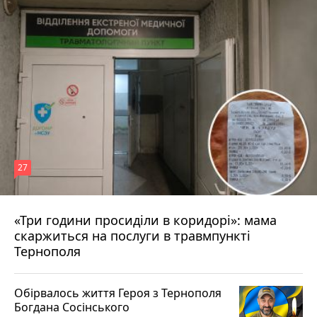
27
«Три години просиділи в коридорі»: мама
10 годин тому
скаржиться на послуги в травмпункті
Тернополя
Обірвалось життя Героя з Тернополя
Богдана Сосінського