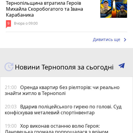
Тернопільщина втратила Героїв
Михайла Скоробогатого та Івана
Карабаника
9
Вчора о 09:00
keyboard_arrow_right
Дивитись ще
Новини Тернополя за сьогодні
21:00
Оренда квартир без ріелторів: чи реально
знайти житло в Тернополі
20:03
Вдарив поліцейського гирею по голові. Суд
конфіскував металевий спортінвентар
19:00
Хор виконав останню волю Героя:
Лановецька громада попрощалася з воїном