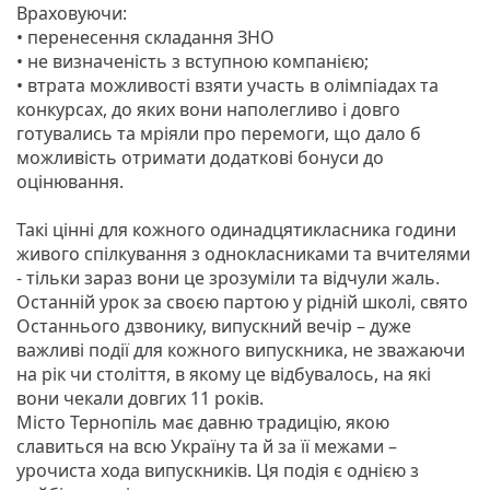
Враховуючи:
• перенесення складання ЗНО
• не визначеність з вступною компанією;
• втрата можливості взяти участь в олімпіадах та
конкурсах, до яких вони наполегливо і довго
готувались та мріяли про перемоги, що дало б
можливість отримати додаткові бонуси до
оцінювання.
Такі цінні для кожного одинадцятикласника години
живого спілкування з однокласниками та вчителями
- тільки зараз вони це зрозуміли та відчули жаль.
Останній урок за своєю партою у рідній школі, свято
Останнього дзвонику, випускний вечір – дуже
важливі події для кожного випускника, не зважаючи
на рік чи століття, в якому це відбувалось, на які
вони чекали довгих 11 років.
Місто Тернопіль має давню традицію, якою
славиться на всю Україну та й за її межами –
урочиста хода випускників. Ця подія є однією з