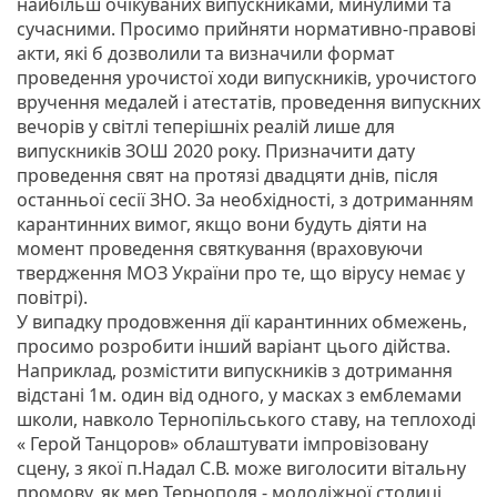
найбільш очікуваних випускниками, минулими та
сучасними. Просимо прийняти нормативно-правові
акти, які б дозволили та визначили формат
проведення урочистої ходи випускників, урочистого
вручення медалей і атестатів, проведення випускних
вечорів у світлі теперішніх реалій лише для
випускників ЗОШ 2020 року. Призначити дату
проведення свят на протязі двадцяти днів, після
останньої сесії ЗНО. За необхідності, з дотриманням
карантинних вимог, якщо вони будуть діяти на
момент проведення святкування (враховуючи
твердження МОЗ України про те, що вірусу немає у
повітрі).
У випадку продовження дії карантинних обмежень,
просимо розробити інший варіант цього дійства.
Наприклад, розмістити випускників з дотримання
відстані 1м. один від одного, у масках з емблемами
школи, навколо Тернопільського ставу, на теплоході
« Герой Танцоров» облаштувати імпровізовану
сцену, з якої п.Надал С.В. може виголосити вітальну
промову, як мер Тернополя - молодіжної столиці