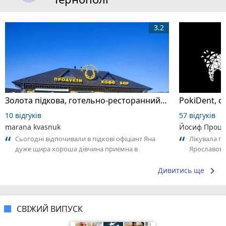
3.2
Золота підкова, готельно-ресторанний комплекс
PokiDent, с
10 відгуків
57 відгуків
marana kvasnuk
Йосиф Проці
Сьогодні відпочивали в підкові офіціант Яна
Лікувала п
дуже щира хороша дівчина приємна в
Ярославови
спілкуванні щиро дякую вам за такий пкрсонал
задоволена
keyboard_arrow_right
Дивитись ще
СВІЖИЙ ВИПУСК