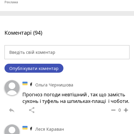
Коментарі (94)
Опублікувати коментар
Ольга Чернишова
Прогноз погоди невтішний , так що замість
суконь і туфель на шпильках-плащі і чоботи.
reply
share
remove
add
0
Леся Караван