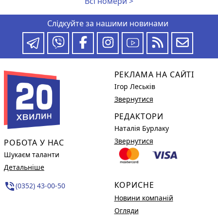
Всі номери >
Слідкуйте за нашими новинами
РЕКЛАМА НА САЙТІ
Ігор Леськів
Звернутися
РЕДАКТОРИ
Наталія Бурлаку
Звернутися
РОБОТА У НАС
Шукаєм таланти
Детальніше
КОРИСНЕ
phone_in_talk
(0352) 43-00-50
Новини компаній
Огляди