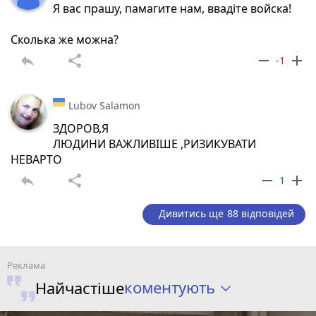
Я вас прашу, памагите нам, ввадіте войска!
Сколька же можна?
reply
share
remove
add
-1
Lubov Salamon
ЗДОРОВ,Я
ЛЮДИНИ ВАЖЛИВІШЕ ,РИЗИКУВАТИ
НЕВАРТО
reply
share
remove
add
1
Дивитись ще 88 відповідей
коментують
Найчастіше