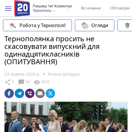
Пишеш ти! Коментує
Всі новини
Обговорен
Тернопіль
Робота у Тернополі!
Огляди
Тернополянка просить не
скасовувати випускний для
одинадцятикласників
(ОПИТУВАННЯ)
23 травня 2020 р.
Тетяна Шпікула
chat_bubble
share
visibility
3
94
2833