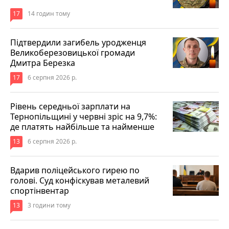
17
14 годин тому
Підтвердили загибель уродженця
Великоберезовицької громади
Дмитра Березка
17
6 серпня 2026 р.
Рівень середньої зарплати на
Тернопільщині у червні зріс на 9,7%:
де платять найбільше та найменше
13
6 серпня 2026 р.
Вдарив поліцейського гирею по
голові. Суд конфіскував металевий
спортінвентар
13
3 години тому