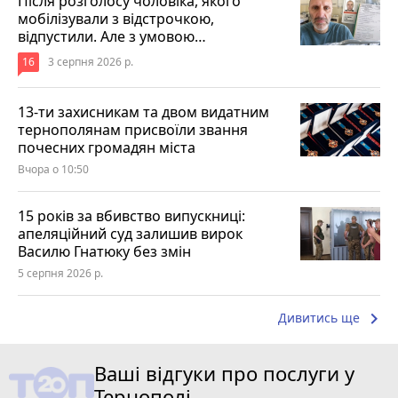
Після розголосу чоловіка, якого
мобілізували з відстрочкою,
відпустили. Але з умовою…
16
3 серпня 2026 р.
13-ти захисникам та двом видатним
тернополянам присвоїли звання
почесних громадян міста
Вчора о 10:50
15 років за вбивство випускниці:
апеляційний суд залишив вирок
Василю Гнатюку без змін
5 серпня 2026 р.
keyboard_arrow_right
Дивитись ще
Ваші відгуки про послуги у
Тернополі