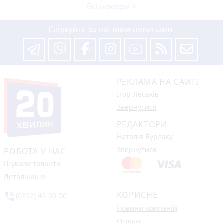
Всі номери >
Слідкуйте за нашими новинами
РЕКЛАМА НА САЙТІ
Ігор Леськів
Звернутися
РЕДАКТОРИ
Наталія Бурлаку
Звернутися
РОБОТА У НАС
Шукаєм таланти
Детальніше
КОРИСНЕ
phone_in_talk
(0352) 43-00-50
Новини компаній
Огляди