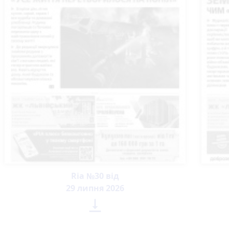
Ria №30 від
29 липня 2026
