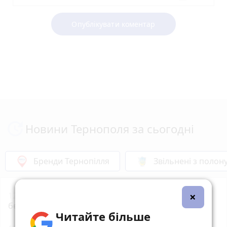
Опублікувати коментар
Новини Тернополя за сьогодні
Бренди Тернопілля
Звільнені з полон
×
12:30
Призначили уповноваженого з питань
безбар’єрності в Тернопільській громаді
Читайте більше