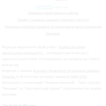
Правила користування сайтом
Умови і правила надання платного доступу
Рекламна політика проєкту «Інтерактивна мапа локальних
брендів»
Редакція керується в своїй роботі
"Кодексом етики
українського журналіста"
, затвердженим Комісією з
журналістської етики. Поскаржитись на матеріал до Комісії
можна
тут
Видання є членом
Асоціації Незалежні регіональні видавці
України
та Всесвітньої асоціації видавців
WAN-IFRA
Матеріали з позначками "Новини компаній", "Прес-служба",
"Реклама" та "Партнерський проєкт" опубліковані на правах
реклами.