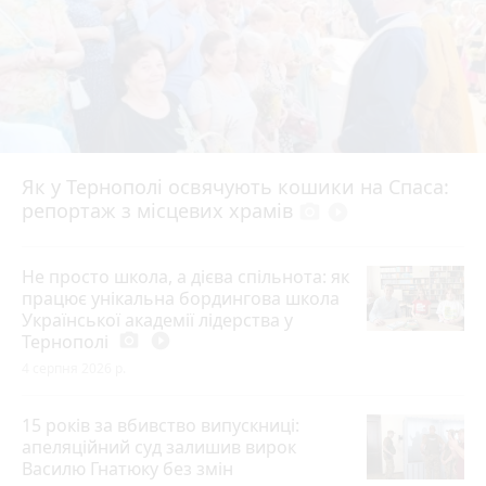
Як у Тернополі освячують кошики на Спаса:
репортаж з місцевих храмів
photo_camera
play_circle_filled
Не просто школа, а дієва спільнота: як
працює унікальна бордингова школа
Української академії лідерства у
Тернополі
photo_camera
play_circle_filled
4 серпня 2026 р.
15 років за вбивство випускниці:
апеляційний суд залишив вирок
Василю Гнатюку без змін