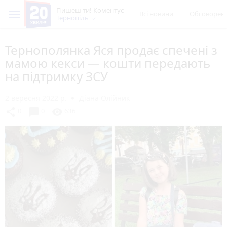
Пишеш ти! Коментує
Всі новини
Обговорен
Тернопіль
Тернополянка Яся продає спечені з
мамою кекси — кошти передають
на підтримку ЗСУ
2 вересня 2022 р.
Діана Олійник
chat_bubble
share
visibility
0
0
636