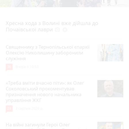
4 серпня 2026 р.
Хресна хода з Волині вже дійшла до
Почаївської лаври
photo_camera
play_circle_filled
Священнику з Тернопільської єпархії
Олексію Николишину заборонили
служіння
36
Вчора о 10:53
«Треба вміти вчасно піти»: як Олег
Соколовський прокоментував
призначення нового начальника
управління ЖКГ
24
3 серпня 2026 р.
На війні загинули Герої Олег