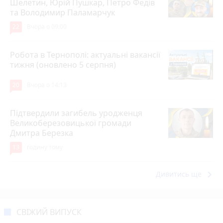
Шелетин, Юрій Пушкар, Петро Федів
та Володимир Паламарчук
22
Вчора о 09:00
Робота в Тернополі: актуальні вакансії
тижня (оновлено 5 серпня)
20
Вчора о 14:13
Підтвердили загибель уродженця
Великоберезовицької громади
Дмитра Березка
13
годину тому
keyboard_arrow_right
Дивитись ще
СВІЖИЙ ВИПУСК