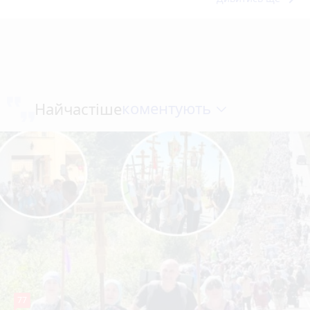
коментують
Найчастіше
77