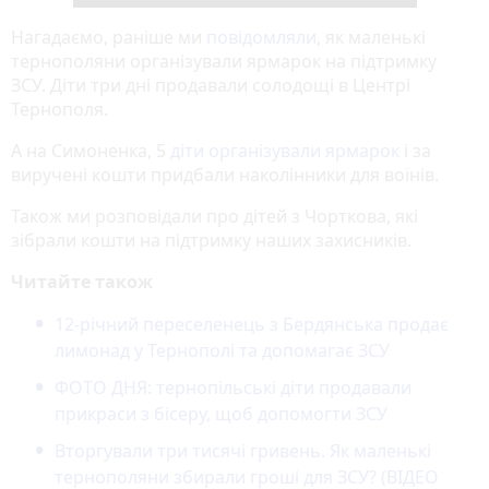
Нагадаємо, раніше ми
повідомляли
, як маленькі
тернополяни організували ярмарок на підтримку
ЗСУ. Діти три дні продавали солодощі в Центрі
Тернополя.
А на Симоненка, 5
діти організували ярмарок
і за
виручені кошти придбали наколінники для воїнів.
Також ми розповідали про дітей з Чорткова, які
зібрали кошти на підтримку наших захисників.
Читайте також
12-річний переселенець з Бердянська продає
лимонад у Тернополі та допомагає ЗСУ
ФОТО ДНЯ: тернопільські діти продавали
прикраси з бісеру, щоб допомогти ЗСУ
Вторгували три тисячі гривень. Як маленькі
тернополяни збирали гроші для ЗСУ? (ВІДЕО