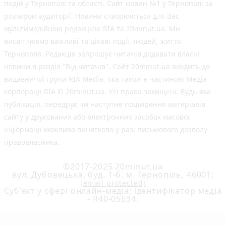
подій у Тернополі та області. Сайт новин №1 у Тернополі за
розміром аудиторії. Новини створюються для Вас
мультимедійною редакцією RIA та 20minut.ua. Ми
висвітлюємо важливі та цікаві події, людей, життя
Тернополя. Редакція запрошує читачів додавати власні
новини в розділ "Від читачів". Сайт 20minut.ua входить до
видавничої групи RIA Media, яка також є частиною Медіа
корпорації RIA © 20minut.ua. Усі права захищені. Будь-яка
публiкацiя, передрук чи наступне поширення матеріалів
сайту у друкованих або електронних засобах масової
інформації можлива винятково у разі письмового дозволу
правовласника.
©2017-2025 20minut.ua
вул. Дубовецька, буд. 1-б, м. Тернопіль, 46001;
[email protected]
Cуб'єкт у сфері онлайн-медіа; ідентифікатор медіа
- R40-05634.