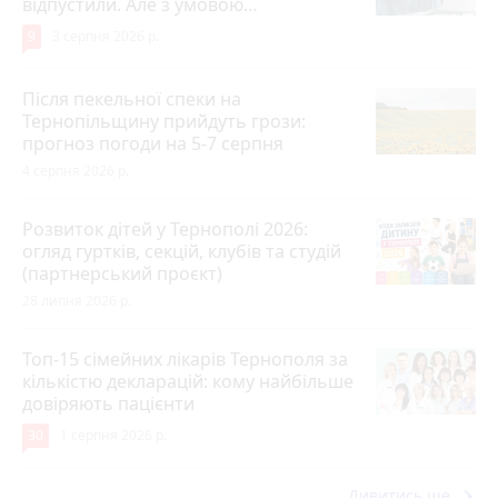
відпустили. Але з умовою…
9
3 серпня 2026 р.
Після пекельної спеки на
Тернопільщину прийдуть грози:
прогноз погоди на 5-7 серпня
4 серпня 2026 р.
Розвиток дітей у Тернополі 2026:
огляд гуртків, секцій, клубів та студій
(партнерський проєкт)
28 липня 2026 р.
Топ-15 сімейних лікарів Тернополя за
кількістю декларацій: кому найбільше
довіряють пацієнти
30
1 серпня 2026 р.
keyboard_arrow_right
Дивитись ще