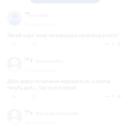
myvova83
30 квітня 2023 р.
Лисий чорт, чому не вирішуєш проблему в місті?
reply
share
remove
add
0
Галина Баб'як
30 квітня 2023 р.
Дуже довго то питання вирішується, а хлопці
гинуть далі.... Так то все сумно
reply
share
remove
add
0
Виктория Брижанова
30 квітня 2023 р.