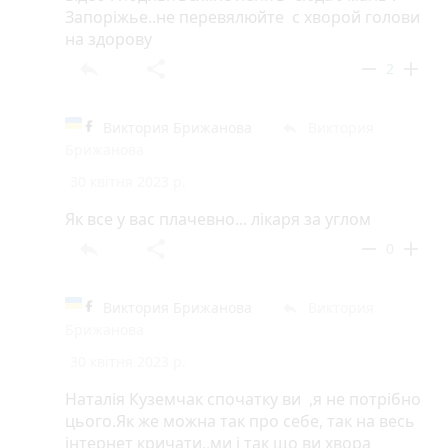
Запоріжье..не перевялюйте с хворой голови
на здорову
reply
share
remove
add
2
Виктория Брижанова
Виктория
reply
Брижанова
30 квітня 2023 р.
Як все у вас плачевно... лікаря за углом
reply
share
remove
add
0
Виктория Брижанова
Виктория
reply
Брижанова
30 квітня 2023 р.
Наталія Куземчак спочатку ви ,я не потрібно
цього.Як же можна так про себе, так на весь
інтернет кричати,,ми і так що ви хвора