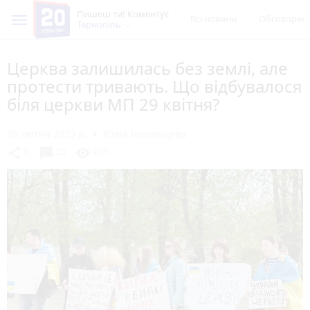
Пишеш ти! Коментує
Всі новини
Обговорен
Тернопіль
Церква залишилась без землі, але
протести тривають. Що відбувалося
біля церкви МП 29 квітня?
29 квітня 2023 р.
Юлія Іноземцева
chat_bubble
share
visibility
0
20
935