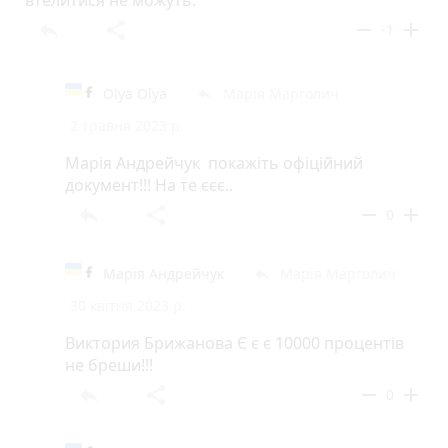
втелитися не можуть.
reply
share
remove
add
-1
Olya Olya
Марія Марголич
reply
2 травня 2023 р.
Марія Андрейчук покажіть офіційний
документ!!! На те єєє..
reply
share
remove
add
0
Марія Андрейчук
Марія Марголич
reply
30 квітня 2023 р.
Виктория Брижанова Є є є 10000 процентів
не бреши!!!
reply
share
remove
add
0