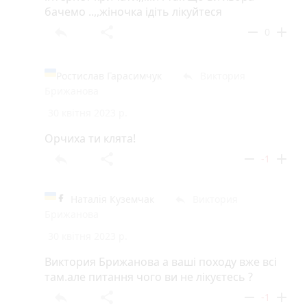
бачемо ..,,жіночка ідіть лікуйтеся
reply
share
remove
add
0
Ростислав Гарасимчук
Виктория
reply
Брижанова
30 квітня 2023 р.
Орчиха ти клята!
reply
share
remove
add
-1
Наталія Куземчак
Виктория
reply
Брижанова
30 квітня 2023 р.
Виктория Брижанова а ваші походу вже всі
там.але питання чого ви не лікуєтесь ?
reply
share
remove
add
-1