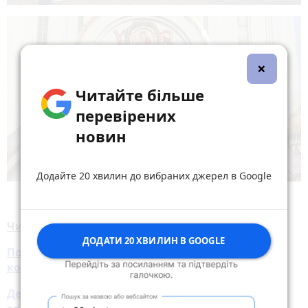
×
Читайте більше
перевірених
новин
Додайте 20 хвилин до вибраних джерел в Google
Читайте також:
ДОДАТИ 20 ХВИЛИН В GOOGLE
Позбавили церкву УПЦ (МП) у Тернополі права
користування землею: що це значить
Депутати Тернопільської міськради прийняли