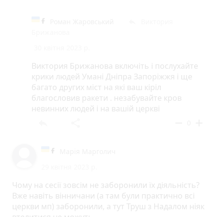
Роман Жаровський
Виктория
reply
Брижанова
30 квітня 2023 р.
Виктория Брижанова включіть і послухайте
крики людей Умані Дніпра Запоріжжя і ще
багато других міст на які ваш кіріл
благословив ракети . незабувайте кров
невинних людей і на вашій церкві
reply
share
remove
add
0
Марія Марголич
29 квітня 2023 р.
Чому на сесії зовсім не заборонили їх діяльність?
Вже навіть вінничани (а там були практично всі
церкви мп) заборонили, а тут Труш з Надалом ніяк