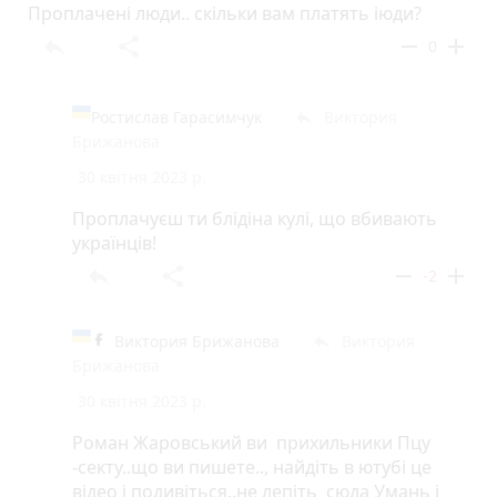
Проплачені люди.. скільки вам платять іюди?
reply
share
remove
add
0
Ростислав Гарасимчук
Виктория
reply
Брижанова
30 квітня 2023 р.
Проплачуєш ти блідіна кулі, що вбивають
українців!
reply
share
remove
add
-2
Виктория Брижанова
Виктория
reply
Брижанова
30 квітня 2023 р.
Роман Жаровський ви прихильники Пцу
-секту..що ви пишете.., найдіть в ютубі це
відео і подивіться..не лепіть сюда Умань і