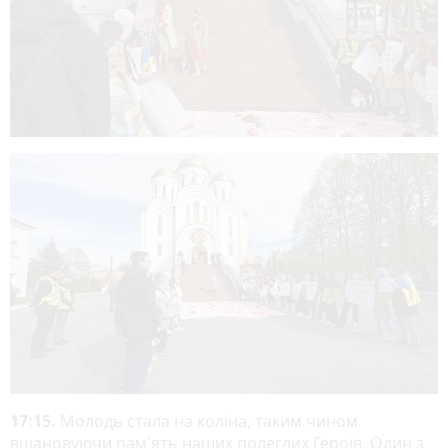
17:15.
Молодь стала на коліна, таким чином
вшановуючи пам'ять наших полеглих Героїв. Один з