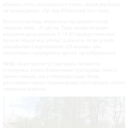
вбиває», «Геть московського попа», «Кров українців
на ваших руках», «Тут був ФСБешний піп» тощо.
Востаннє молодь збиралась під храмом понад
тиждень тому – 21 квітня. Тому провести акцію
вирішили дещо раніше. О 15:30 під воротами вже
почали збиратись хлопці та дівчата.
На місці події
знаходилася й журналістка «20 хвилин», аби
оперативно інформувати про те, що відбувається.
16:02.
Акція протесту стартувала. Активісти
огорнулись жовто-блакитними прапорами. Нині їх
значно менше, ніж у попередні рази. Вони
розстелили перед сходами храму простирадла, облиті
червоною фарбою.