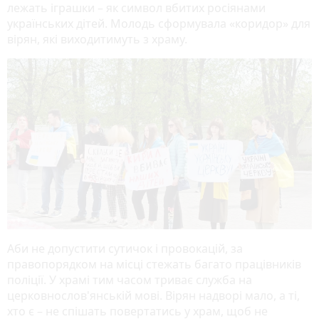
лежать іграшки – як символ вбитих росіянами
українських дітей. Молодь сформувала «коридор» для
вірян, які виходитимуть з храму.
Аби не допустити сутичок і провокацій, за
правопорядком на місці стежать багато працівників
поліції. У храмі тим часом триває служба на
церковнослов'янській мові. Вірян надворі мало, а ті,
хто є – не спішать повертатись у храм, щоб не