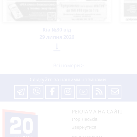
15 років за вбивство випускниці:
апеляційний суд залишив вирок
Василю Гнатюку без змін
Вчора о 17:07
В амбулаторії №6 Тернополя
розпочав роботу новий сімейний
лікар
5 годин тому
«Дорогу зробили, і на тому все»: чи
задоволені мешканці ремонтом на
Стуса, 2
5
4 серпня 2026 р.
Робота в Тернополі: актуальні вакансії
тижня (оновлено 5 серпня)
Вчора о 14:13