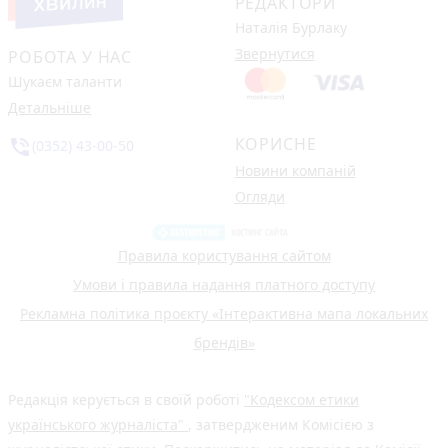
Після розголосу чоловіка, якого
мобілізували з відстрочкою,
відпустили. Але з умовою…
9
3 серпня 2026 р.
Після пекельної спеки на
Тернопільщину прийдуть грози:
прогноз погоди на 5-7 серпня
4 серпня 2026 р.
Розвиток дітей у Тернополі 2026:
огляд гуртків, секцій, клубів та студій
(партнерський проєкт)
28 липня 2026 р.
Топ-15 сімейних лікарів Тернополя за
кількістю декларацій: кому найбільше
довіряють пацієнти