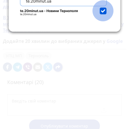
звернення до Верховної Ради щодо заборони
діяльності УПЦ МП
В Україні гинуть люди, а ви ходите до
московського патріархату. Подробиці з мітингу у
Тернополі 20 квітня
Додайте 20 хвилин до вибраних джерел у
Google
УПЦ МП
Тернопіль
Коментарі (20)
Опублікувати коментар