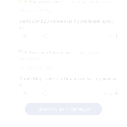
Марія Марголич
Марія Марголич
reply
30 квітня 2023 р.
Виктория Брижанова на привеликий жаль
ще є
reply
share
remove
add
-1
Виктория Брижанова
Марія
reply
Марголич
30 квітня 2023 р.
Марія Марголич на Україні не має церкви м
п
reply
share
remove
add
2
Дивитись ще 5 відповідей