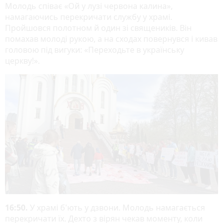
Молодь співає «Ой у лузі червона калина»,
намагаючись перекричати службу у храмі.
Пройшовся полотном й один зі священиків. Він
помахав молоді рукою, а на сходах повернувся і кивав
головою під вигуки: «Переходьте в українську
церкву!».
16:50.
У храмі б'ють у дзвони. Молодь намагається
перекричати їх. Дехто з вірян чекав моменту, коли