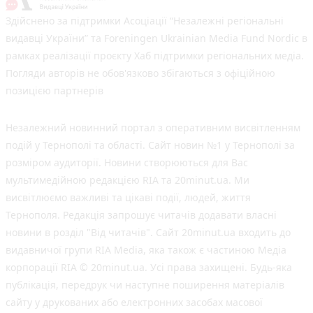
36
Вчора о 10:53
«Треба вміти вчасно піти»: як Олег
Соколовський прокоментував
призначення нового начальника
управління ЖКГ
24
3 серпня 2026 р.
На війні загинули Герої Олег
Шелетин, Юрій Пушкар, Петро Федів
та Володимир Паламарчук
23
Вчора о 09:00
Робота в Тернополі: актуальні вакансії
тижня (оновлено 5 серпня)
20
Вчора о 14:13