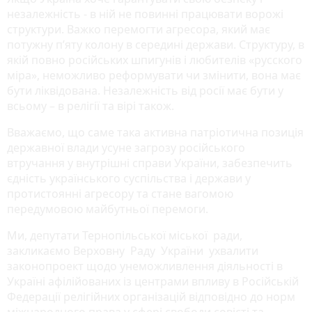
незалежність - в ній не повинні працювати ворожі
структури. Важко перемогти агресора, який має
потужну п’яту колону в середині держави. Структуру, в
якій повно російських шпигунів і любителів «русского
міра», неможливо реформувати чи змінити, вона має
бути ліквідована. Незалежність від росії має бути у
всьому – в релігії та вірі також.
Вважаємо, що саме така активна патріотична позиція
державної влади усуне загрозу російського
втручання у внутрішні справи України, забезпечить
єдність українського суспільства і держави у
протистоянні агресору та стане вагомою
передумовою майбутньої перемоги.
Ми, депутати Тернопільської міської ради,
закликаємо Верховну Раду України ухвалити
законопроект щодо унеможливлення діяльності в
Україні афілійованих із центрами впливу в Російській
Федерації релігійних організацій відповідно до норм
міжнародного права у сфері свободи совісті та