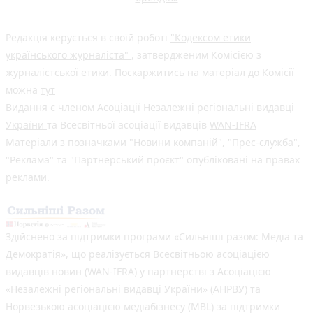
Редакція керується в своїй роботі
"Кодексом етики
українського журналіста"
, затвердженим Комісією з
журналістської етики. Поскаржитись на матеріал до Комісії
можна
тут
Видання є членом
Асоціації Незалежні регіональні видавці
України
та Всесвітньої асоціації видавців
WAN-IFRA
Матеріали з позначками "Новини компаній", "Прес-служба",
"Реклама" та "Партнерський проєкт" опубліковані на правах
реклами.
Здійснено за підтримки програми «Сильніші разом: Медіа та
Демократія», що реалізується Всесвітньою асоціацією
видавців новин (WAN-IFRA) у партнерстві з Асоціацією
«Незалежні регіональні видавці України» (АНРВУ) та
Норвезькою асоціацією медіабізнесу (MBL) за підтримки