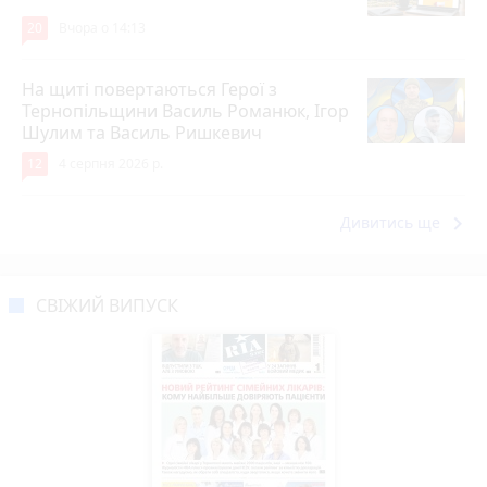
20
Вчора о 14:13
На щиті повертаються Герої з
Тернопільщини Василь Романюк, Ігор
Шулим та Василь Ришкевич
12
4 серпня 2026 р.
keyboard_arrow_right
Дивитись ще
СВІЖИЙ ВИПУСК