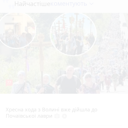
коментують
Найчастіше
77
4 серпня 2026 р.
Хресна хода з Волині вже дійшла до
Почаївської лаври
photo_camera
play_circle_filled