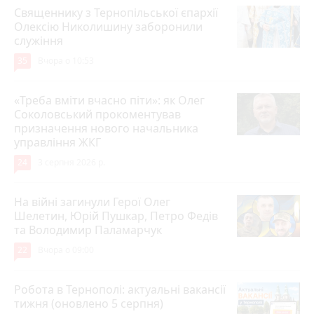
Священнику з Тернопільської єпархії
Олексію Николишину заборонили
служіння
35
Вчора о 10:53
«Треба вміти вчасно піти»: як Олег
Соколовський прокоментував
призначення нового начальника
управління ЖКГ
24
3 серпня 2026 р.
На війні загинули Герої Олег
Шелетин, Юрій Пушкар, Петро Федів
та Володимир Паламарчук
22
Вчора о 09:00
Робота в Тернополі: актуальні вакансії
тижня (оновлено 5 серпня)