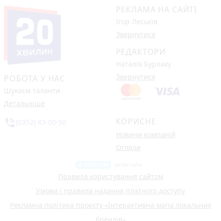
РЕКЛАМА НА САЙТІ
Ігор Леськів
Звернутися
РЕДАКТОРИ
Наталія Бурлаку
Звернутися
РОБОТА У НАС
Шукаєм таланти
Детальніше
КОРИСНЕ
phone_in_talk
(0352) 43-00-50
Новини компаній
Огляди
Правила користування сайтом
Умови і правила надання платного доступу
Рекламна політика проєкту «Інтерактивна мапа локальних
брендів»