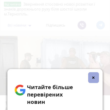
Звернення стосовно нової розмітки і
Від читача
знаків дорожнього руху біля шостої школи
м.Тернопіль.
Всі новини
Підпишись
×
Читайте більше
перевірених
новин
15 років за вбивство випускниці:
апеляційний суд залишив вирок Василю