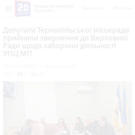
Пишеш ти! Коментує
Всі новини
Обговорен
Тернопіль
Депутати Тернопільської міськради
прийняли звернення до Верховної
Ради щодо заборони діяльності
УПЦ МП
28 квітня 2023 р.
Діана Олійник
chat_bubble
share
visibility
0
0
234