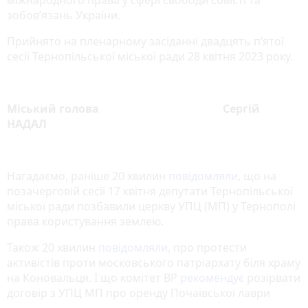
зобов’язань України.
Прийнято на пленарному засіданні двадцять п’ятої
сесії Тернопільської міської ради 28 квітня 2023 року.
Міський голова Сергій
НАДАЛ
Нагадаємо, раніше 20 хвилин
повідомляли
, що на
позачерговій сесії 17 квітня депутати Тернопільської
міської ради позбавили церкву УПЦ (МП) у Тернополі
права користування землею.
Також 20 хвилин
повідомляли
, про протести
активістів проти московського патріархату біля храму
на Коновальця. І що комітет ВР
рекомендує
розірвати
договір з УПЦ МП про оренду Почаївської лаври