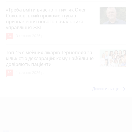
«Треба вміти вчасно піти»: як Олег
Соколовський прокоментував
призначення нового начальника
управління ЖКГ
24
3 серпня 2026 р.
Топ-15 сімейних лікарів Тернополя за
кількістю декларацій: кому найбільше
довіряють пацієнти
30
1 серпня 2026 р.
keyboard_arrow_right
Дивитись ще