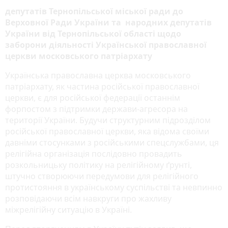
депутатів Тернопільської міської ради
до
Верховної Ради України та народних депутатів
України від Тернопільської області щодо
заборони діяльності Української православної
церкви московського патріархату
Українська православна церква московського
патріархату, як частина російської православної
церкви, є для російської федерації останнім
форпостом з підтримки держави-агресора на
території України. Будучи структурним підрозділом
російської православної церкви, яка відома своїми
давніми стосунками з російськими спецслужбами, ця
релігійна організація послідовно провадить
розкольницьку політику на релігійному ґрунті,
штучно створюючи передумови для релігійного
протистояння в українському суспільстві та невпинно
розповідаючи всім навкруги про жахливу
міжрелігійну ситуацію в Україні.