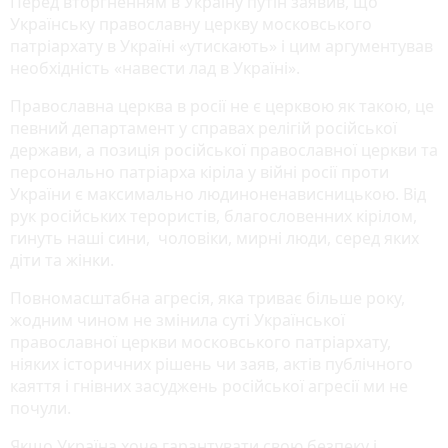
Перед вторгненням в Україну путін заявив, що
Українську православну церкву московського
патріархату в Україні «утискають» і цим аргументував
необхідність «навести лад в Україні».
Православна церква в росії не є церквою як такою, це
певний департамент у справах релігій російської
держави, а позиція російської православної церкви та
персонально патріарха кіріла у війні росії проти
України є максимально людиноненависницькою. Від
рук російських терористів, благословенних кірілом,
гинуть наші сини, чоловіки, мирні люди, серед яких
діти та жінки.
Повномасштабна агресія, яка триває більше року,
жодним чином не змінила суті Української
православної церкви московського патріархату,
ніяких історичних рішень чи заяв, актів публічного
каяття і гнівних засуджень російської агресії ми не
почули.
Якщо Україна хоче гарантувати свою безпеку і