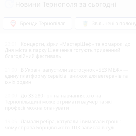
Новини Тернополя за сьогодні
Бренди Тернопілля
Звільнені з полон
22:01
Концерти, зірки «МастерШеф» та ярмарок: до
Дня міста в парку Шевченка готують триденний
благодійний фестиваль
21:00
В Україні запустили застосунок «БЕЗ МЕЖ» —
єдину платформу сервісів і знижок для ветеранів та
їхніх родин
20:00
До 33 280 грн на навчання: хто на
Тернопільщині може отримати ваучер та які
професії можна опанувати
19:05
Ламали ребра, катували і вимагали гроші:
чому справа Борщівського ТЦК зависла в суді