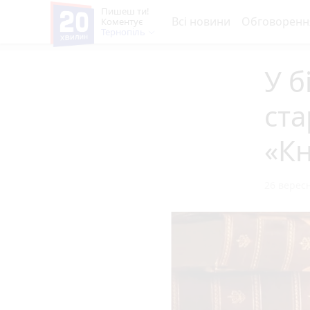
Пишеш ти!
Всі новини
Обговоренн
Коментує
Тернопіль
У б
ста
«Кн
26 вересн