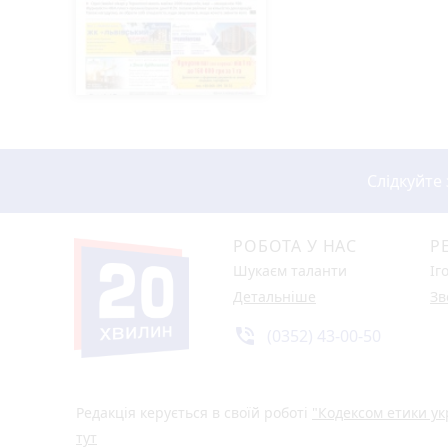
Слідкуйте
РОБОТА У НАС
Р
Шукаєм таланти
Іг
Детальніше
Зв
phone_in_talk
(0352) 43-00-50
Редакція керується в своїй роботі
"Кодексом етики ук
тут