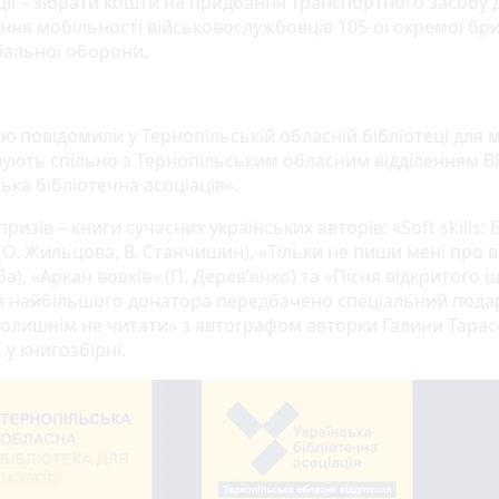
ції – зібрати кошти на придбання транспортного засобу 
ння мобільності військовослужбовців 105-ої окремої бр
іальної оборони.
ю повідомили у Тернопільській обласній бібліотеці для мо
вують спільно з Тернопільським обласним відділенням В
ька бібліотечна асоціація».
призів – книги сучасних українських авторів: «Soft skills: 
О. Жильцова, В. Станчишин), «Тільки не пиши мені про ві
), «Аркан вовків» (П. Дерев’янко) та «Пісня відкритого ш
ля найбільшого донатора передбачено спеціальний пода
Колишнім не читати» з автографом авторки Галини Тарас
у книгозбірні.