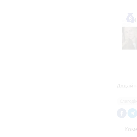
Додайт
благоді
Коме