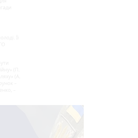
для
игади
лоді. Її
ГО
Бути
йну» (П.
ляху» (А.
рунок –
енко, –