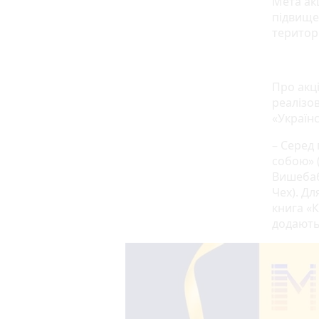
Мета ак
підвище
територ
Про акці
реалізо
«Українс
– Серед 
собою» (
Вишебаба
Чех). Д
книга «
додають 