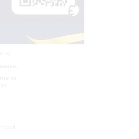
банку
ланням.
втня за
ьох
 гроші