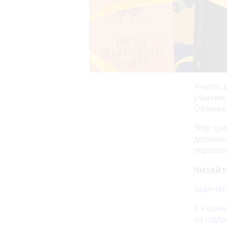
Участь 
учасник
Обмежен
Збір тр
допомог
перемож
Читайт
Задонати
В Украї
на підт