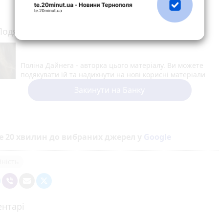
Подякуй журналістці гривнею
Поліна Дайнега - авторка цього матеріалу. Ви можете
подякувати їй та надихнути на нові корисні матеріали
Закинути на Банку
е 20 хвилин до вибраних джерел у
Google
йність
нтарі