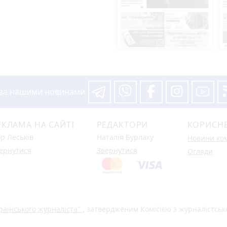
 за нашими новинами
ЕКЛАМА НА САЙТІ
РЕДАКТОРИ
КОРИСН
ор Леськів
Наталія Бурлаку
Новини ко
ернутися
Звернутися
Огляди
раїнського журналіста"
, затвердженим Комісією з журналістськ