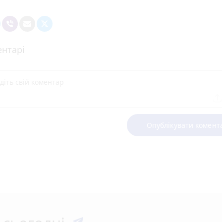
нтарі
Опублікувати комент