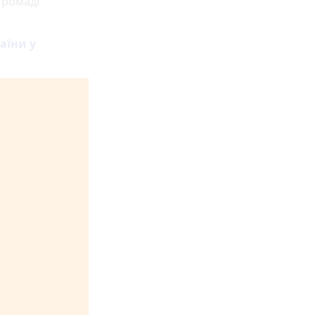
громаді
аїни у