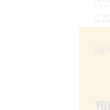
Піротех
на Терн
Поперед
Тернопі