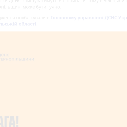
ніки ДСНС знищуватимуть боєприпаси. Тому в Білецькій 
опільщині може бути гучно.
ження опублікували в
Головному управлінні ДСНС Укр
льській області
.