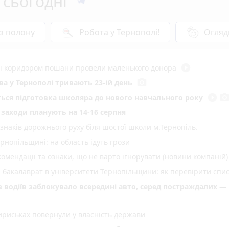
 сьогодні
 з полону
Робота у Тернополі!
Огляд
play_circle_filled
иті коридором пошани провели маленького донора
photo_camera
а у Тернополі тривають 23-ій день
play_circle_filled
photo_came
еться підготовка школяра до нового навчального року
і заходи планують на 14-16 серпня
 знаків дорожнього руху біля шостої школи м.Тернопіль.
нопільщині: на область ідуть грози
омендації та ознаки, що не варто ігнорувати (новини компаній)
а бакалаврат в університети Тернопільщини: як перевірити спи
 з водіїв заблокувало всередині авто, серед постраждалих —
ириськах повернули у власність держави