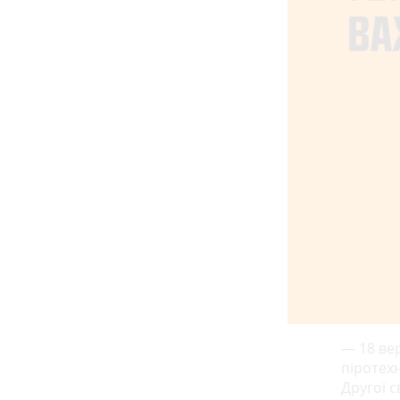
— 18 ве
піротех
Другої с