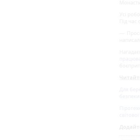
Монасти
Усі роб
Під час 
— Проси
написал
Нагадає
працюва
боєприп
Читайт
Для бер
безпеки
Піротех
світової
Додайт