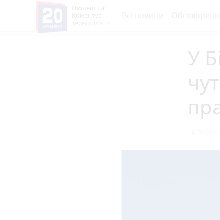
Пишеш ти!
Всі новини
Обговоренн
Коментує
Тернопіль
У Б
чут
пр
18 вересн