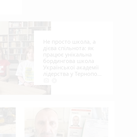
ьна
Не просто школа, а
дієва спільнота: як
працює унікальна
бордингова школа
Української академії
лідерства у Тернополі
photo_camera
play_circle_filled
Розвиток 
огляд гурт
студій (