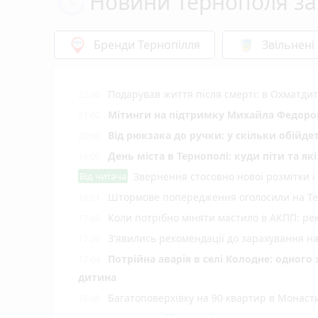
Новини Тернополя за
Бренди Тернопілля
Звільнені
Подарував життя після смерті: в Охматд
22:00
Мітинги на підтримку Михайла Федоров
21:00
Від рюкзака до ручки: у скільки обійд
20:00
День міста в Тернополі: куди піти та як
19:00
Від читача
Звернення стосовно нової розмітки і
Штормове попередження оголосили на Тер
18:01
Коли потрібно міняти мастило в АКПП: рек
17:40
З'явились рекомендації до зарахування н
17:20
Потрійна аварія в селі Колодне: одного
17:04
дитина
Багатоповерхівку на 90 квартир в Монаст
16:40