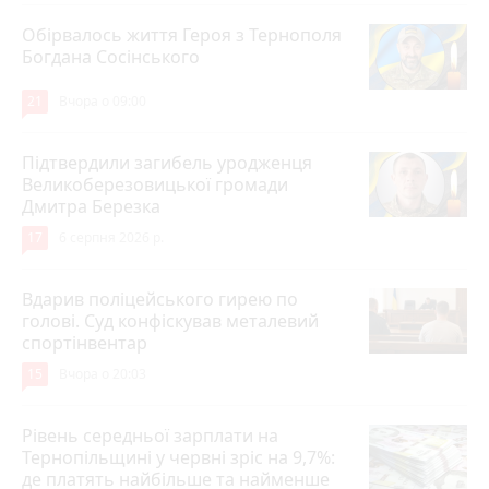
Обірвалось життя Героя з Тернополя
Богдана Сосінського
21
Вчора о 09:00
Підтвердили загибель уродженця
Великоберезовицької громади
Дмитра Березка
17
6 серпня 2026 р.
Вдарив поліцейського гирею по
голові. Суд конфіскував металевий
спортінвентар
15
Вчора о 20:03
Рівень середньої зарплати на
Тернопільщині у червні зріс на 9,7%:
де платять найбільше та найменше