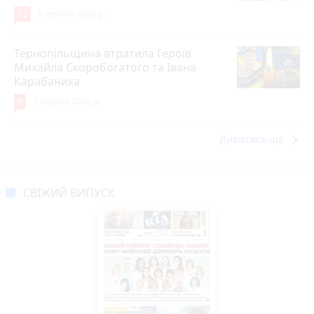
13
6 серпня 2026 р.
Тернопільщина втратила Героїв
Михайла Скоробогатого та Івана
Карабаника
9
7 серпня 2026 р.
keyboard_arrow_right
Дивитись ще
СВІЖИЙ ВИПУСК