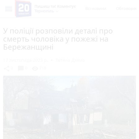
Пишеш ти! Коментує
Всі новини
Обговорен
Тернопіль
У поліції розповіли деталі про
смерть чоловіка у пожежі на
Бережанщині
17 листопада 2023 р.
Тетяна Дзяма
chat_bubble
share
visibility
0
0
718