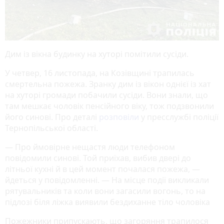
Дим із вікна будинку на хуторі помітили сусіди.
У четвер, 16 листопада, на Козівщині трапилась
смертельна пожежа. Зранку дим із вікон однієї із хат
на хуторі громади побачили сусіди. Вони знали, що
там мешкає чоловік пенсійного віку, тож подзвонили
його синові. Про деталі
розповіли
у пресслужбі поліції
Тернопільської області.
— Про ймовірне нещастя люди телефоном
повідомили синові. Той приїхав, вибив двері до
літньої кухні й в цей момент почалася пожежа, —
йдеться у повідомленні. — На місце події викликали
рятувальників та коли вони загасили вогонь, то на
підлозі біля ліжка виявили бездиханне тіло чоловіка
Пожежники припускають, що загоряння трапилося