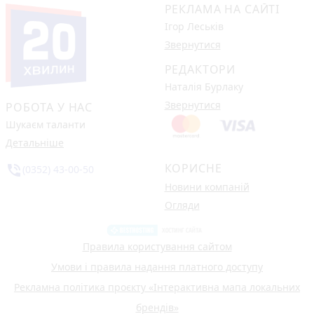
РЕКЛАМА НА САЙТІ
Ігор Леськів
Звернутися
РЕДАКТОРИ
Наталія Бурлаку
Звернутися
РОБОТА У НАС
Шукаєм таланти
Детальніше
КОРИСНЕ
phone_in_talk
(0352) 43-00-50
Новини компаній
Огляди
Правила користування сайтом
Умови і правила надання платного доступу
Рекламна політика проєкту «Інтерактивна мапа локальних
брендів»