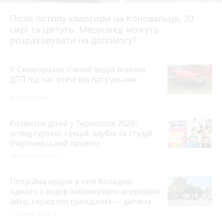
Після потопу квартири на Коновальця, 20
сирі та цвітуть. Мешканці можуть
розраховувати на допомогу?
У Скоморохах п'яний водій вчинив
ДТП під час втечі від патрульних
Вчора о 16:42
Розвиток дітей у Тернополі 2026:
огляд гуртків, секцій, клубів та студій
(партнерський проєкт)
28 липня 2026 р.
Потрійна аварія в селі Колодне:
одного з водіїв заблокувало всередині
авто, серед постраждалих — дитина
7 серпня 2026 р.