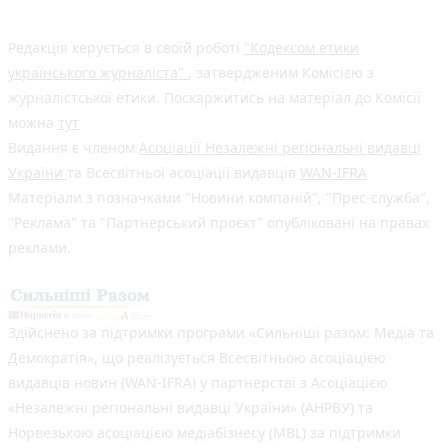
Редакція керується в своїй роботі
"Кодексом етики
українського журналіста"
, затвердженим Комісією з
журналістської етики. Поскаржитись на матеріал до Комісії
можна
тут
Видання є членом
Асоціації Незалежні регіональні видавці
України
та Всесвітньої асоціації видавців
WAN-IFRA
Матеріали з позначками "Новини компаній", "Прес-служба",
"Реклама" та "Партнерський проєкт" опубліковані на правах
реклами.
Здійснено за підтримки програми «Сильніші разом: Медіа та
Демократія», що реалізується Всесвітньою асоціацією
видавців новин (WAN-IFRA) у партнерстві з Асоціацією
«Незалежні регіональні видавці України» (АНРВУ) та
Норвезькою асоціацією медіабізнесу (MBL) за підтримки