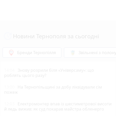
Новини Тернополя за сьогодні
Бренди Тернопілля
Звільнені з полон
14:04
Знову розрили біля «Універсаму»: що
роблять цього разу?
13:00
На Тернопільщині за добу ліквідували сім
пожеж
12:03
Електромонтер впав із шестиметрової висоти
й ледь вижив: як суд покарав майстра обленерго