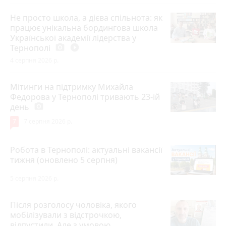
Не просто школа, а дієва спільнота: як
працює унікальна бордингова школа
Української академії лідерства у
Тернополі
photo_camera
play_circle_filled
4 серпня 2026 р.
Мітинги на підтримку Михайла
Федорова у Тернополі тривають 23-ій
день
photo_camera
7
7 серпня 2026 р.
Робота в Тернополі: актуальні вакансії
тижня (оновлено 5 серпня)
5 серпня 2026 р.
Після розголосу чоловіка, якого
мобілізували з відстрочкою,
відпустили. Але з умовою…