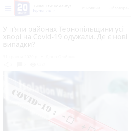
Пишеш ти! Коментує
Всі новини
Обговорен
Тернопіль
У п'яти районах Тернопільщини усі
хворі на Covid-19 одужали. Де є нові
випадки?
31 травня 2020 р.
Діана Олійник
chat_bubble
share
visibility
2
5
6321