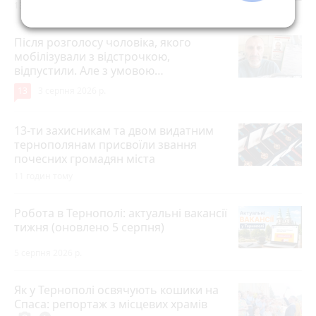
13 годин тому
Після розголосу чоловіка, якого
мобілізували з відстрочкою,
відпустили. Але з умовою…
13
3 серпня 2026 р.
13-ти захисникам та двом видатним
тернополянам присвоїли звання
почесних громадян міста
11 годин тому
Робота в Тернополі: актуальні вакансії
тижня (оновлено 5 серпня)
5 серпня 2026 р.
Як у Тернополі освячують кошики на
Спаса: репортаж з місцевих храмів