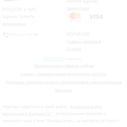
Наталія Бурлаку
Звернутися
РОБОТА У НАС
Шукаєм таланти
Детальніше
КОРИСНЕ
phone_in_talk
(0352) 43-00-50
Новини компаній
Огляди
Правила користування сайтом
Умови і правила надання платного доступу
Рекламна політика проєкту «Інтерактивна мапа локальних
брендів»
Редакція керується в своїй роботі
"Кодексом етики
українського журналіста"
, затвердженим Комісією з
журналістської етики. Поскаржитись на матеріал до Комісії