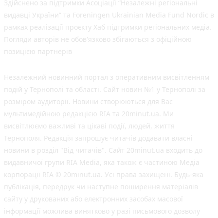
Здійснено за підтримки Асоціації “Незалежні регіональні
видавці України” та Foreningen Ukrainian Media Fund Nordic в
рамках реалізації проєкту Хаб підтримки регіональних медіа.
Погляди авторів не обов'язково збігаються з офіційною
позицією партнерів
Незалежний новинний портал з оперативним висвітленням
подій у Тернополі та області. Сайт новин №1 у Тернополі за
розміром аудиторії. Новини створюються для Вас
мультимедійною редакцією RIA та 20minut.ua. Ми
висвітлюємо важливі та цікаві події, людей, життя
Тернополя. Редакція запрошує читачів додавати власні
новини в розділ "Від читачів". Сайт 20minut.ua входить до
видавничої групи RIA Media, яка також є частиною Медіа
корпорації RIA © 20minut.ua. Усі права захищені. Будь-яка
публiкацiя, передрук чи наступне поширення матеріалів
сайту у друкованих або електронних засобах масової
інформації можлива винятково у разі письмового дозволу