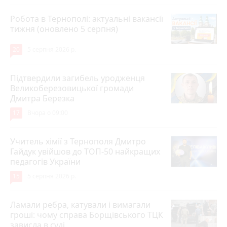
Робота в Тернополі: актуальні вакансії
тижня (оновлено 5 серпня)
20
5 серпня 2026 р.
Підтвердили загибель уродженця
Великоберезовицької громади
Дмитра Березка
17
Вчора о 09:00
Учитель хімії з Тернополя Дмитро
Гайдук увійшов до ТОП-50 найкращих
педагогів України
15
5 серпня 2026 р.
Ламали ребра, катували і вимагали
гроші: чому справа Борщівського ТЦК
зависла в суді