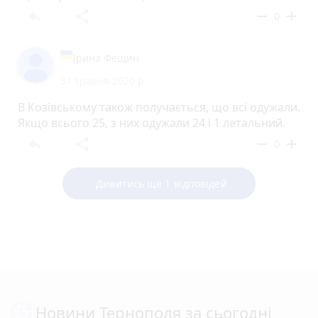
reply
share
remove
add
0
Ірина Фещин
31 травня 2020 р.
В Козівському також получається, що всі одужали.
Якщо всього 25, з них одужали 24 і 1 летальний.
reply
share
remove
add
0
Дивитись ще 1 відповідей
Новини Тернополя за сьогодні