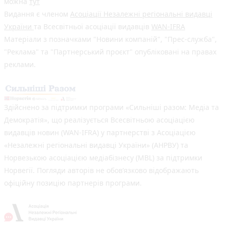
можна
тут
Видання є членом
Асоціації Незалежні регіональні видавці
України
та Всесвітньої асоціації видавців
WAN-IFRA
Матеріали з позначками "Новини компаній", "Прес-служба",
"Реклама" та "Партнерський проєкт" опубліковані на правах
реклами.
Здійснено за підтримки програми «Сильніші разом: Медіа та
Демократія», що реалізується Всесвітньою асоціацією
видавців новин (WAN-IFRA) у партнерстві з Асоціацією
«Незалежні регіональні видавці України» (АНРВУ) та
Норвезькою асоціацією медіабізнесу (MBL) за підтримки
Норвегії. Погляди авторів не обов’язково відображають
офіційну позицію партнерів програми.