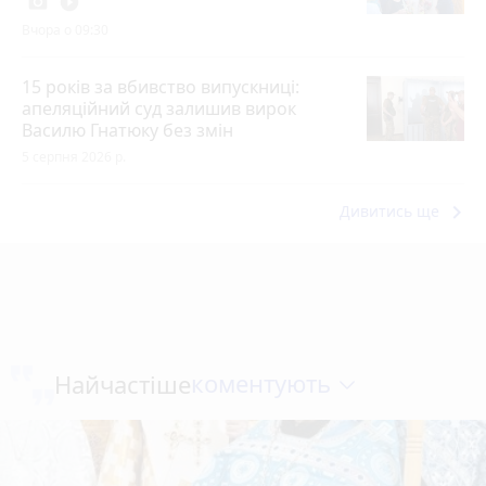
photo_camera
play_circle_filled
Вчора о 09:30
15 років за вбивство випускниці:
апеляційний суд залишив вирок
Василю Гнатюку без змін
5 серпня 2026 р.
keyboard_arrow_right
Дивитись ще
коментують
Найчастіше