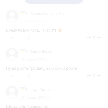
Mariana Gaidamakha
1 червня 2020 р.
Бредняк,аби гроші скосити😡
reply
share
remove
add
0
Kudryk Rostik
31 травня 2020 р.
Ну да росте тріпдачу закрили и росте
reply
share
remove
add
0
Lesya Dovgoshia
31 травня 2020 р.
Ще забули Козівський)