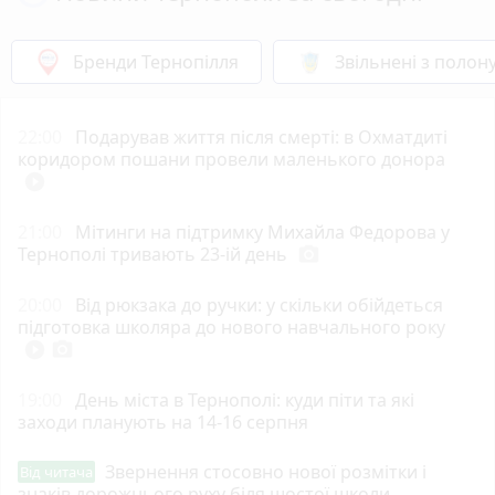
Бренди Тернопілля
Звільнені з полон
22:00
Подарував життя після смерті: в Охматдиті
коридором пошани провели маленького донора
play_circle_filled
21:00
Мітинги на підтримку Михайла Федорова у
Тернополі тривають 23-ій день
photo_camera
20:00
Від рюкзака до ручки: у скільки обійдеться
підготовка школяра до нового навчального року
play_circle_filled
photo_camera
19:00
День міста в Тернополі: куди піти та які
заходи планують на 14-16 серпня
Звернення стосовно нової розмітки і
Від читача
знаків дорожнього руху біля шостої школи