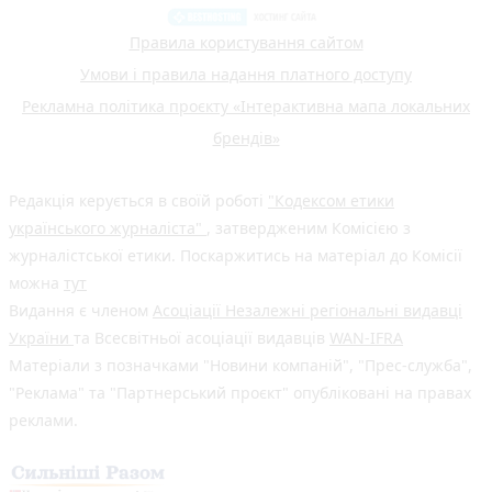
Правила користування сайтом
Умови і правила надання платного доступу
Рекламна політика проєкту «Інтерактивна мапа локальних
брендів»
Редакція керується в своїй роботі
"Кодексом етики
українського журналіста"
, затвердженим Комісією з
журналістської етики. Поскаржитись на матеріал до Комісії
можна
тут
Видання є членом
Асоціації Незалежні регіональні видавці
України
та Всесвітньої асоціації видавців
WAN-IFRA
Матеріали з позначками "Новини компаній", "Прес-служба",
"Реклама" та "Партнерський проєкт" опубліковані на правах
реклами.