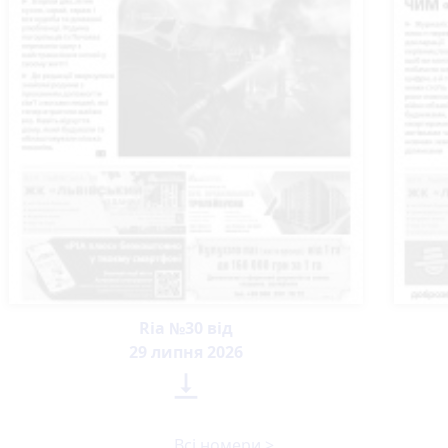
Ria №30 від
29 липня 2026

Всі номери >