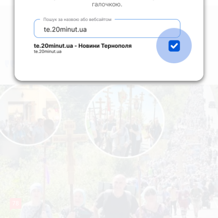
коментують
Найчастіше
78