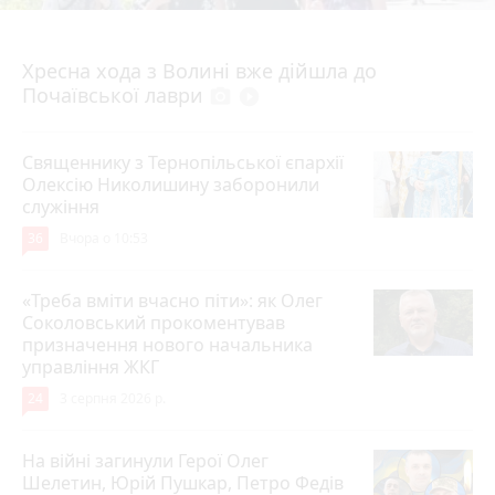
4 серпня 2026 р.
Хресна хода з Волині вже дійшла до
Почаївської лаври
photo_camera
play_circle_filled
Священнику з Тернопільської єпархії
Олексію Николишину заборонили
служіння
36
Вчора о 10:53
«Треба вміти вчасно піти»: як Олег
Соколовський прокоментував
призначення нового начальника
управління ЖКГ
24
3 серпня 2026 р.
На війні загинули Герої Олег
Шелетин, Юрій Пушкар, Петро Федів