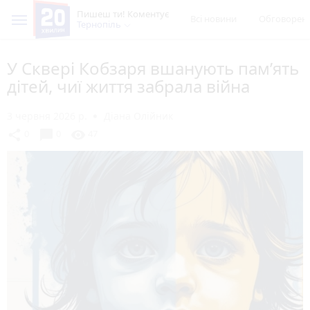
Пишеш ти! Коментує
Всі новини
Обговорен
Тернопіль
У Сквері Кобзаря вшанують пам’ять
дітей, чиї життя забрала війна
3 червня 2026 р.
Діана Олійник
chat_bubble
share
visibility
0
0
47