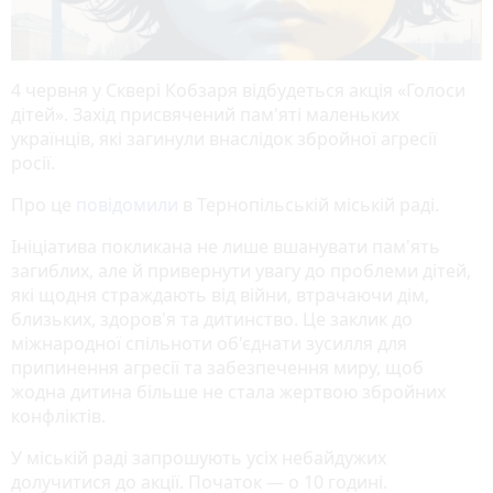
4 червня у Сквері Кобзаря відбудеться акція «Голоси
дітей». Захід присвячений пам'яті маленьких
українців, які загинули внаслідок збройної агресії
росії
.
Про це
повідомили
в Тернопільській міській раді.
Ініціатива покликана не лише вшанувати пам'ять
загиблих, але й привернути увагу до проблеми дітей,
які щодня страждають від війни, втрачаючи дім,
близьких, здоров'я та дитинство. Це заклик до
міжнародної спільноти об'єднати зусилля для
припинення агресії та забезпечення миру, щоб
жодна дитина більше не стала жертвою збройних
конфліктів.
У міській раді запрошують усіх небайдужих
долучитися до акції. Початок — о 10 годині.