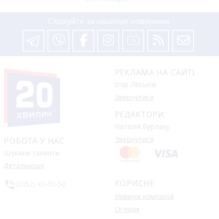
Слідкуйте за нашими новинами
РЕКЛАМА НА САЙТІ
Ігор Леськів
Звернутися
РЕДАКТОРИ
Наталія Бурлаку
Звернутися
РОБОТА У НАС
Шукаєм таланти
Детальніше
КОРИСНЕ
phone_in_talk
(0352) 43-00-50
Новини компаній
Огляди