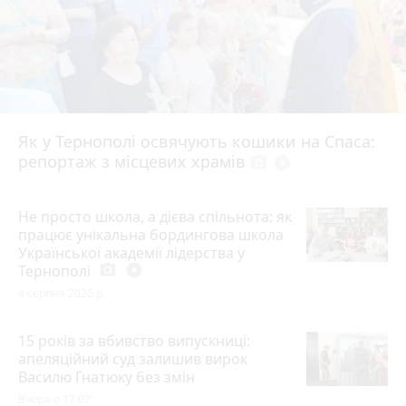
Як у Тернополі освячують кошики на Спаса:
репортаж з місцевих храмів
photo_camera
play_circle_filled
Не просто школа, а дієва спільнота: як
працює унікальна бордингова школа
Української академії лідерства у
Тернополі
photo_camera
play_circle_filled
4 серпня 2026 р.
15 років за вбивство випускниці:
апеляційний суд залишив вирок
Василю Гнатюку без змін
Вчора о 17:07