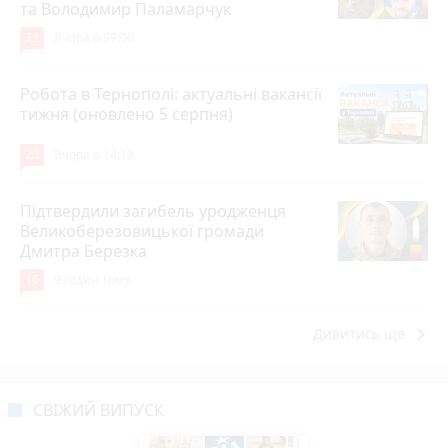
та Володимир Паламарчук
23
Вчора о 09:00
Робота в Тернополі: актуальні вакансії
тижня (оновлено 5 серпня)
20
Вчора о 14:13
Підтвердили загибель уродженця
Великоберезовицької громади
Дмитра Березка
16
9 годин тому
keyboard_arrow_right
Дивитись ще
СВІЖИЙ ВИПУСК