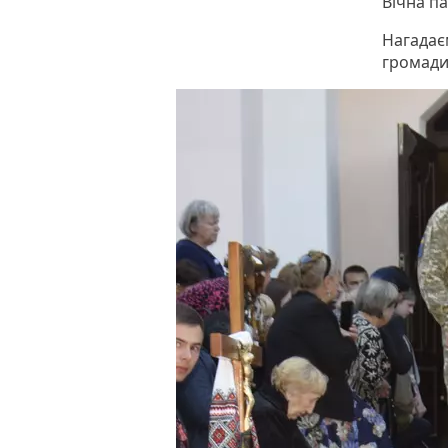
Вічна па
Нагадаєм
громади