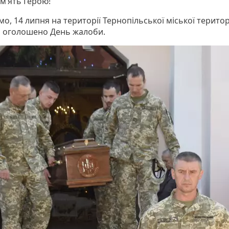
м’ять Герою!
о, 14 липня на території Тернопільської міської терито
 оголошено День жалоби.