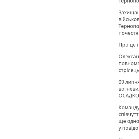
Тернопо
Захищаю
військо
Тернопо
почестя
Про це
Олександ
повнома
стрілець
09 липн
вогневи
ОСАДКО 
Команду
співчут
ще одно
у повідо