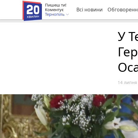
Пишеш ти!
Всі новини
Обговоренн
Коментує
Тернопіль
У Т
Ге
Ос
14 липня 