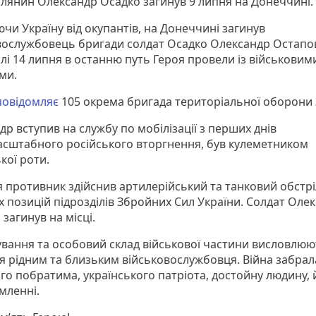
лянин Олександр Осадко загинув 9 липня на Донеччині.
чи Україну від окупантів, на Донеччині загинув
вослужбовець бригади солдат Осадко Олександр Остапо
лі 14 липня в останню путь Героя провели із військовим
ми.
повідомляє
105 окрема бригада територіальної оборони 
р вступив на службу по мобілізації з перших днів
сштабного російського вторгнення, був кулеметником
кої роти.
я противник здійснив артилерійський та танковий обстрі
х позицій підрозділів Збройних Сил України. Солдат Оле
загинув на місці.
вання та особовий склад військової частини висловлюю
тя рідним та близьким військовослужбовця. Війна забрал
го побратима, українського патріота, достойну людину, 
мленні.