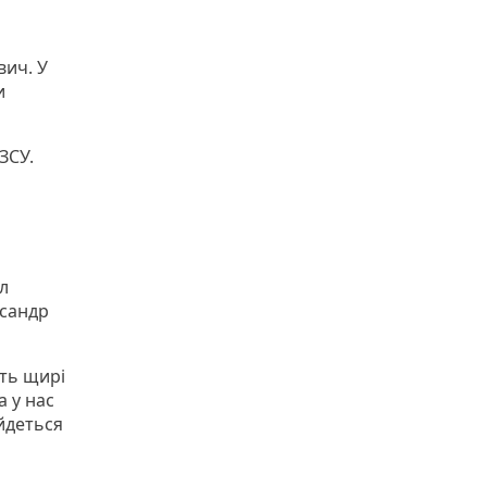
вич. У
и
ЗСУ.
л
ксандр
ть щирі
а у нас
йдеться