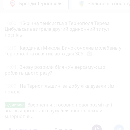
Бренди Тернопілля
Звільнені з полон
16:00
16-річна тенісистка з Тернополя Тереза
Цибульська виграла другий одиночний титул
поспіль
15:10
Кардинал Микола Бичок очолив молебень у
Тернополі та освятив авто для ЗСУ
photo_camera
14:04
Знову розрили біля «Універсаму»: що
роблять цього разу?
13:00
На Тернопільщині за добу ліквідували сім
пожеж
Звернення стосовно нової розмітки і
Від читача
знаків дорожнього руху біля шостої школи
м.Тернопіль.
Всі новини
Підпишись