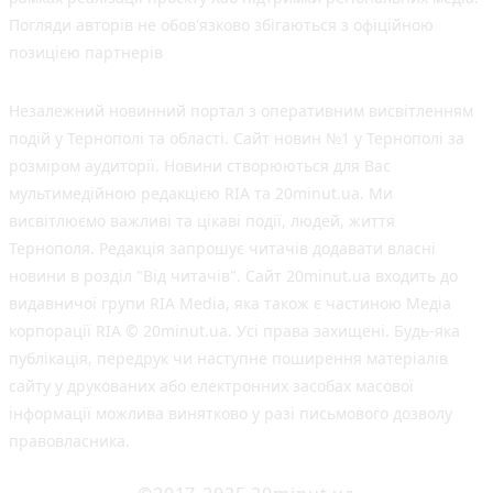
Погляди авторів не обов'язково збігаються з офіційною
позицією партнерів
Незалежний новинний портал з оперативним висвітленням
подій у Тернополі та області. Сайт новин №1 у Тернополі за
розміром аудиторії. Новини створюються для Вас
мультимедійною редакцією RIA та 20minut.ua. Ми
висвітлюємо важливі та цікаві події, людей, життя
Тернополя. Редакція запрошує читачів додавати власні
новини в розділ "Від читачів". Сайт 20minut.ua входить до
видавничої групи RIA Media, яка також є частиною Медіа
корпорації RIA © 20minut.ua. Усі права захищені. Будь-яка
публiкацiя, передрук чи наступне поширення матеріалів
сайту у друкованих або електронних засобах масової
інформації можлива винятково у разі письмового дозволу
правовласника.