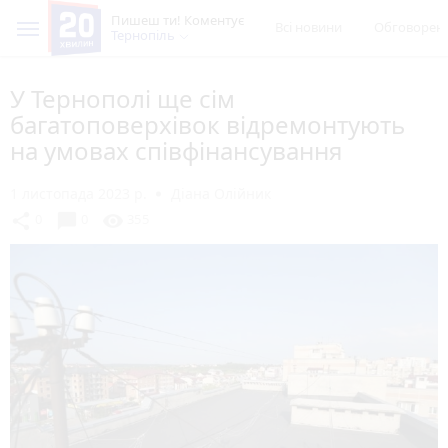
Пишеш ти! Коментує
Всі новини
Обговорен
Тернопіль
У Тернополі ще сім
багатоповерхівок відремонтують
на умовах співфінансування
1 листопада 2023 р.
Діана Олійник
chat_bubble
share
visibility
0
0
355