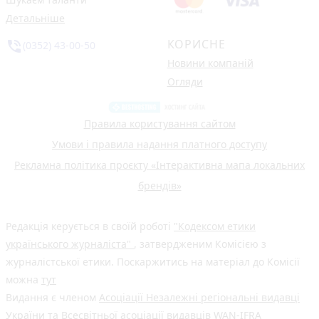
Детальніше
КОРИСНЕ
phone_in_talk
(0352) 43-00-50
Новини компаній
Огляди
Правила користування сайтом
Умови і правила надання платного доступу
Рекламна політика проєкту «Інтерактивна мапа локальних
брендів»
Редакція керується в своїй роботі
"Кодексом етики
українського журналіста"
, затвердженим Комісією з
журналістської етики. Поскаржитись на матеріал до Комісії
можна
тут
Видання є членом
Асоціації Незалежні регіональні видавці
України
та Всесвітньої асоціації видавців
WAN-IFRA