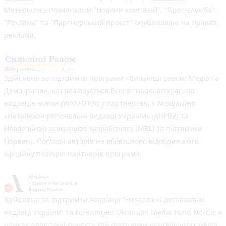
Матеріали з позначками "Новини компаній", "Прес-служба",
"Реклама" та "Партнерський проєкт" опубліковані на правах
реклами.
Здійснено за підтримки програми «Сильніші разом: Медіа та
Демократія», що реалізується Всесвітньою асоціацією
видавців новин (WAN-IFRA) у партнерстві з Асоціацією
«Незалежні регіональні видавці України» (АНРВУ) та
Норвезькою асоціацією медіабізнесу (MBL) за підтримки
Норвегії. Погляди авторів не обов’язково відображають
офіційну позицію партнерів програми.
Здійснено за підтримки Асоціації “Незалежні регіональні
видавці України” та Foreningen Ukrainian Media Fund Nordic в
рамках реалізації проєкту Хаб підтримки регіональних медіа.