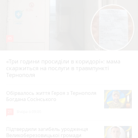
45
«Три години просиділи в коридорі»: мама
Вчора о 13:05
скаржиться на послуги в травмпункті
Тернополя
Обірвалось життя Героя з Тернополя
Богдана Сосінського
21
Вчора о 09:00
Підтвердили загибель уродженця
Великоберезовицької громади