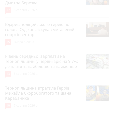
Дмитра Березка
17
6 серпня 2026 р.
Вдарив поліцейського гирею по
голові. Суд конфіскував металевий
спортінвентар
15
Вчора о 20:03
Рівень середньої зарплати на
Тернопільщині у червні зріс на 9,7%:
де платять найбільше та найменше
13
6 серпня 2026 р.
Тернопільщина втратила Героїв
Михайла Скоробогатого та Івана
Карабаника
10
7 серпня 2026 р.