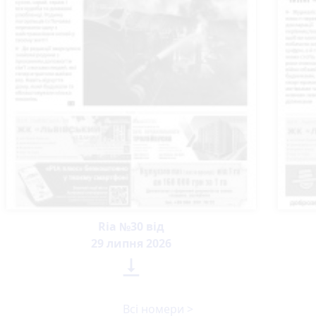
Ria №30 від
29 липня 2026

Всі номери >