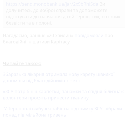
https://send.monobank.ua/jar/2x9bRhiSda
Ви
долучитесь до доброї справи та допоможете
підготувати до навчання дітей Героїв, тих, хто зник
безвісти та в полоні.
Нагадаємо, раніше «20 хвилин»
повідомляли
про
благодійні ініціативи Карітасу.
Читайте також:
Збаразька лікарня отримала нову карету швидкої
допомоги від благодійників з Чехії
«ЗСУ потрібні шкарпетки, панамки та спідня білизна»:
волонтери просять принести тканину
У Тернополі відбувся забіг на підтримку ЗСУ: зібрали
понад пів мільйона гривень