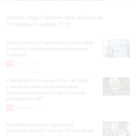
4 серпня 2026 р.
Хресна хода з Волині вже дійшла до
Почаївської лаври
photo_camera
play_circle_filled
Священнику з Тернопільської єпархії
Олексію Николишину заборонили
служіння
36
Вчора о 10:53
«Треба вміти вчасно піти»: як Олег
Соколовський прокоментував
призначення нового начальника
управління ЖКГ
24
3 серпня 2026 р.
На війні загинули Герої Олег
Шелетин, Юрій Пушкар, Петро Федів