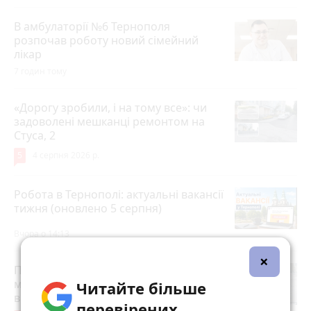
В амбулаторії №6 Тернополя
розпочав роботу новий сімейний
лікар
7 годин тому
«Дорогу зробили, і на тому все»: чи
задоволені мешканці ремонтом на
Стуса, 2
5
4 серпня 2026 р.
Робота в Тернополі: актуальні вакансії
тижня (оновлено 5 серпня)
Вчора о 14:13
×
Після розголосу чоловіка, якого
мобілізували з відстрочкою,
Читайте більше
відпустили. Але з умовою…
перевірених