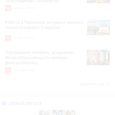
та Володимир Паламарчук
23
Вчора о 09:00
Робота в Тернополі: актуальні вакансії
тижня (оновлено 5 серпня)
20
Вчора о 14:13
Підтвердили загибель уродженця
Великоберезовицької громади
Дмитра Березка
16
10 годин тому
keyboard_arrow_right
Дивитись ще
СВІЖИЙ ВИПУСК