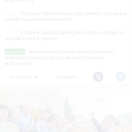
19:00
35-річну тернополянку підозрюють у крадіжці
телефона в неповнолітнього
18:00
В Україні запровадили День Військ зв'язку та
кібербезпеки 8 серпня
Звернення стосовно нової розмітки і
Від читача
знаків дорожнього руху біля шостої школи
м.Тернопіль.
Всі новини
Підпишись