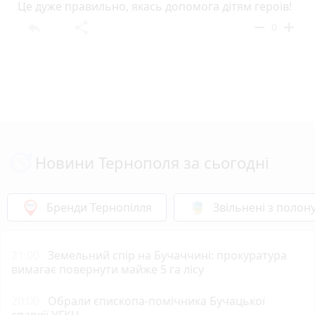
Це дуже правильно, якась допомога дітям героїв!
reply
share
remove
add
0
Новини Тернополя за сьогодні
Бренди Тернопілля
Звільнені з полон
21:00
Земельний спір на Бучаччині: прокуратура
вимагає повернути майже 5 га лісу
20:00
Обрали єпископа-помічника Бучацької
єпархії УГКЦ