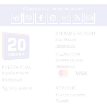
Слідкуйте за нашими новинами
РЕКЛАМА НА САЙТІ
Ігор Леськів
Звернутися
РЕДАКТОРИ
Наталія Бурлаку
Звернутися
РОБОТА У НАС
Шукаєм таланти
Детальніше
КОРИСНЕ
phone_in_talk
(0352) 43-00-50
Новини компаній
Огляди