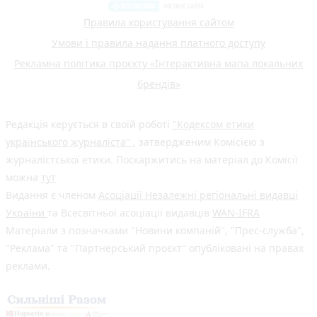
Правила користування сайтом
Умови і правила надання платного доступу
Рекламна політика проєкту «Інтерактивна мапа локальних
брендів»
Редакція керується в своїй роботі
"Кодексом етики
українського журналіста"
, затвердженим Комісією з
журналістської етики. Поскаржитись на матеріал до Комісії
можна
тут
Видання є членом
Асоціації Незалежні регіональні видавці
України
та Всесвітньої асоціації видавців
WAN-IFRA
Матеріали з позначками "Новини компаній", "Прес-служба",
"Реклама" та "Партнерський проєкт" опубліковані на правах
реклами.