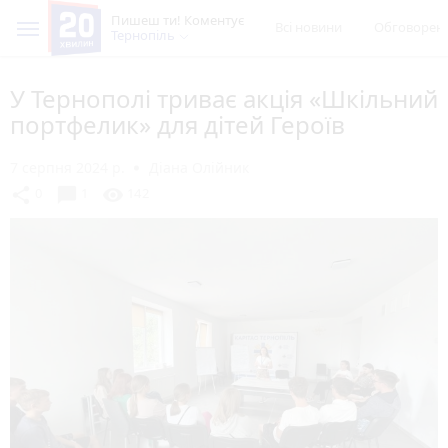
Пишеш ти! Коментує
Всі новини
Обговорен
Тернопіль
У Тернополі триває акція «Шкільний
портфелик» для дітей Героїв
7 серпня 2024 р.
Діана Олійник
chat_bubble
share
visibility
0
1
142