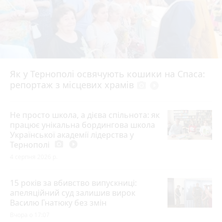
Як у Тернополі освячують кошики на Спаса:
репортаж з місцевих храмів
photo_camera
play_circle_filled
Не просто школа, а дієва спільнота: як
працює унікальна бордингова школа
Української академії лідерства у
Тернополі
photo_camera
play_circle_filled
4 серпня 2026 р.
15 років за вбивство випускниці:
апеляційний суд залишив вирок
Василю Гнатюку без змін
Вчора о 17:07