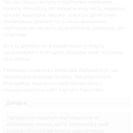
Під час першої зустрічі з підлітками, керівниця
проєкту Аліна Муц, обговорила чітку мету, завдання,
цільову аудиторію, бюджет, кількість дітей, яким
запланували допомогти, а також визначили
партнерів, які зможуть долучитися до реалізації цієї
ініціативи.
Діти за допомогою фахівців проєкту будуть
організовувати благодійні ярмарки, майстер-класи,
інші заходи.
Реалізація соціальної ініціативи відбувається під
супроводом фахівців проєкту. Про результати
благодійної акції волонтери прозвітують у
соцмережах та на сайті Карітасу Тернопіль.
Довідка
Підтримати соціально-відповідальну та
милосердну молодь міста Тернополя у їхній
соціальній ініціативі можна задонативши,