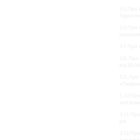
3.5.Про
Тернопіл
3.6.Про
комунал
3.7.Про
3.8. Про
від 06.
3.9. Пр
«Півден
3.10.Про
житлови
3.11.Пр
рік
3.12.Пр