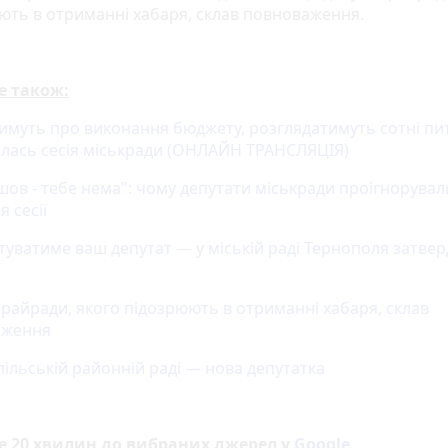
ють в отриманні хабаря, склав повноваження.
е також:
тимуть про виконання бюджету, розглядатимуть сотні пи
лась сесія міськради (ОНЛАЙН ТРАНСЛЯЦІЯ)
шов - тебе нема": чому депутати міськради проігнорувал
я сесії
ітуватиме ваш депутат — у міській раді Тернополя затве
 райради, якого підозрюють в отриманні хабаря, склав
аження
пільській районній раді — нова депутатка
е 20 хвилин до вибраних джерел у
Google