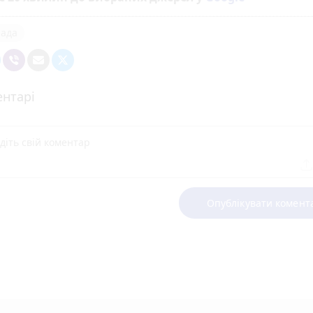
рада
нтарі
Опублікувати комент