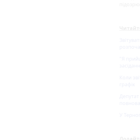
підозрю
Читайт
Звітува
розпоча
"Я прий
засіданн
Коли зв
графік
Депутат
повнов
У Терно
Додайт