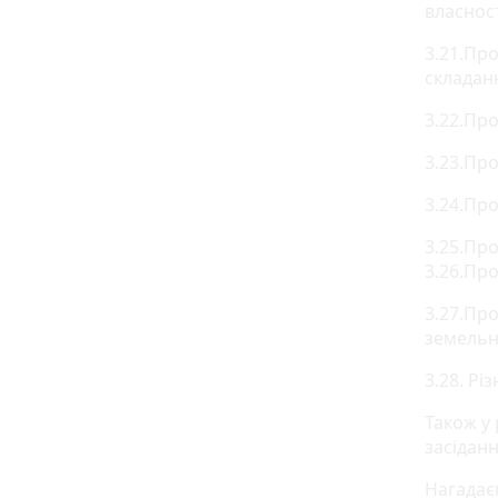
власност
3.21.Пр
складан
3.22.Пр
3.23.Пр
3.24.Пр
3.25.Пр
3.26.Пр
3.27.Пр
земельн
3.28. Різ
Також у
засіданн
Нагадає