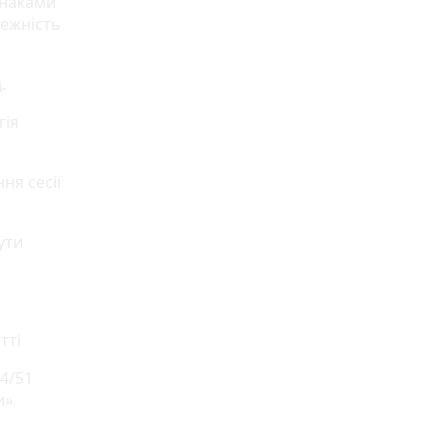
знаками
лежність
.
гія
ня сесії
ути
тті
/4/51
и»