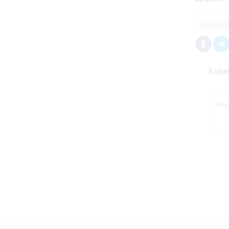
міська 
Коме