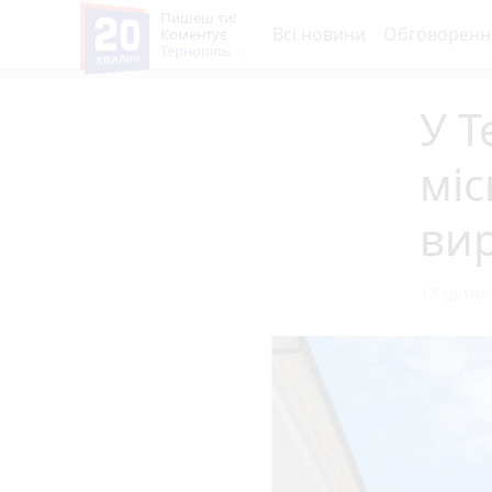
Пишеш ти!
Всі новини
Обговоренн
Коментує
Тернопіль
У Т
міс
ви
17 квітня