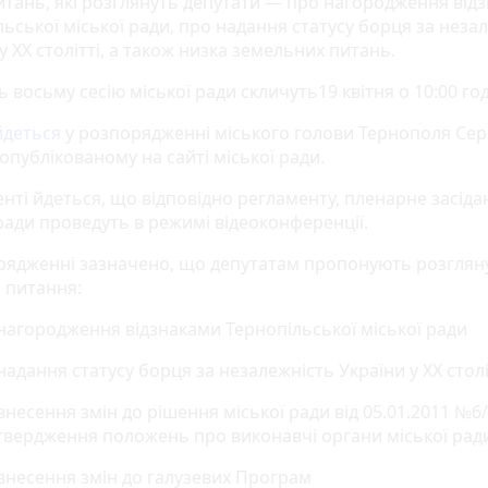
итань, які розглянуть депутати — про нагородження від
ьської міської ради, про надання статусу борця за неза
у XX столітті, а також низка земельних питань.
 восьму сесію міської ради скличуть19 квітня о 10:00 год
йдеться
у розпорядженні міського голови Тернополя Сер
опублікованому на сайті міської ради.
нті йдеться, що відповідно регламенту, пленарне засідан
ради проведуть в режимі відеоконференції.
рядженні зазначено, що депутатам пропонують розглян
і питання:
 нагородження відзнаками Тернопільської міської ради
надання статусу борця за незалежність України у XX столі
внесення змін до рішення міської ради від 05.01.2011 №6
твердження положень про виконавчі органи міської рад
 внесення змін до галузевих Програм