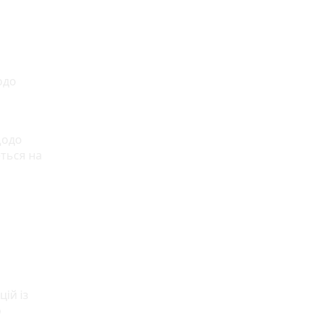
одо
а
щодо
еться на
ій із
о