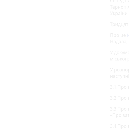
Серед п
Тернопіл
України 
Тридцять
Про це
Надала, 
У докуме
міської 
У розпо
наступн
3.1.Про
3.2.Про 
3.3.Про 
«Про за
3.4.Про