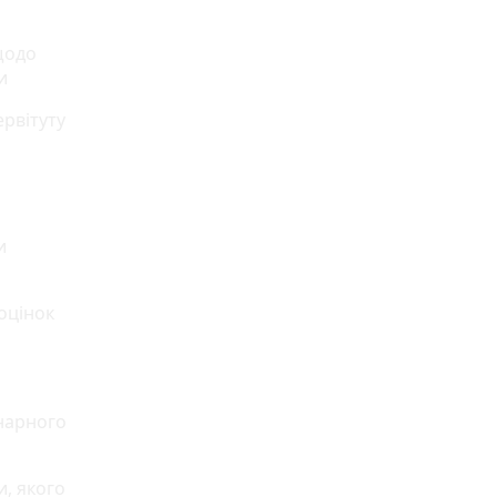
щодо
и
ервітуту
и
оцінок
енарного
и, якого