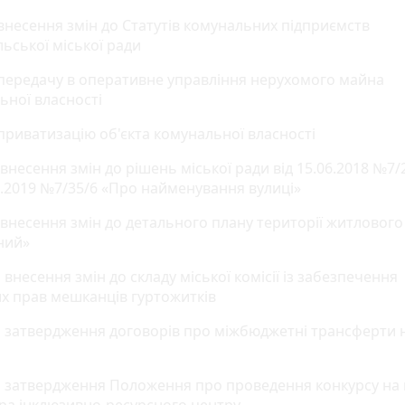
 внесення змін до Статутів комунальних підприємств
ьської міської ради
 передачу в оперативне управління нерухомого майна
ьної власності
 приватизацію об'єкта комунальної власності
 внесення змін до рішень міської ради від 15.06.2018 №7/
06.2019 №7/35/6 «Про найменування вулиці»
о внесення змін до детального плану території житловог
ний»
 внесення змін до складу міської комісії із забезпечення
х прав мешканців гуртожитків
о затвердження договорів про міжбюджетні трансферти 
о затвердження Положення про проведення конкурсу на 