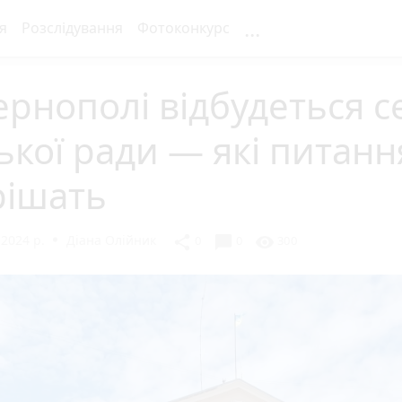
...
я
Розслідування
Фотоконкурс
ернополі відбудеться с
ької ради — які питанн
рішать
 2024 р.
Діана Олійник
chat_bubble
share
visibility
0
0
300