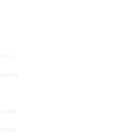
25/52,
о району
на 2024
посаду