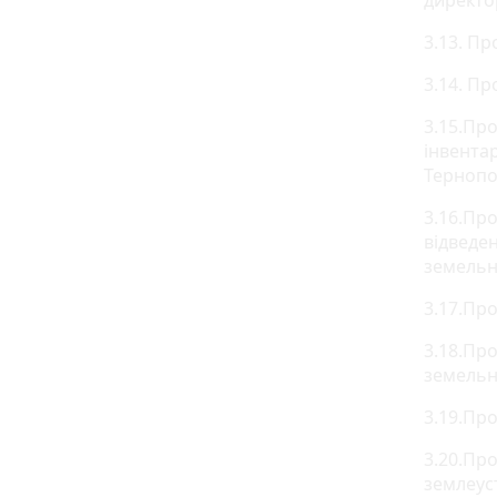
директо
3.13. П
3.14. Пр
3.15.Пр
інвента
Тернопо
3.16.Пр
відведе
земельн
3.17.Пр
3.18.Пр
земельн
3.19.Пр
3.20.Пр
землеус