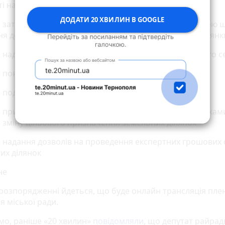
і на земельні ділянки
ДОДАТИ 20 ХВИЛИН В GOOGLE
о затвердження технічних документацій із землеустрою 
ня документів, що посвідчують право на земельні ділянк
о надання дозволів на укладання договорів земельного с
о поновлення договорів оренди земельних ділянок
о поділ земельних ділянок
о припинення права користування земельними ділянкам
о зміну цільового призначення земельних ділянок
о надання дозволів на проведення експертних грошових 
их ділянок
не
 розпорядженні йдеться, що буде онлайн трансляція пл
я міської ради.
мо, раніше «20 хвилин»
повідомляли
, що депутат райрад