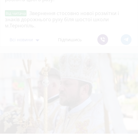
Звернення стосовно нової розмітки і
Від читача
знаків дорожнього руху біля шостої школи
м.Тернопіль.
Всі новини
Підпишись