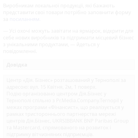
Виробникам локальної продукції, які бажають
представити свої товари потрібно заповнити форму
за
посиланням.
— Усі охочі можуть завітати на ярмарок, відкрити для
себе нових виробників та підтримати місцевий бізнес
з унікальними продуктами, — йдеться у
повідомленні.
Довідка
Центр «Дія. Бізнес» розташований у Тернополі за
адресою: вул. 15 Квітня, 2м, 1 поверх.
Подію організовано центром Дія.Бізнес у
Тернополі спільно з Pr.Media.Company.Ternopil у
межах програми «Фінансист», що реалізується у
рамках тристороннього партнерства мережі
центрів Дія.Бізнес, UKRSIBBANK BNP Paribas Group
та Mastercard, спрямованого на розвиток і
підтримку вітчизняних підприємців.