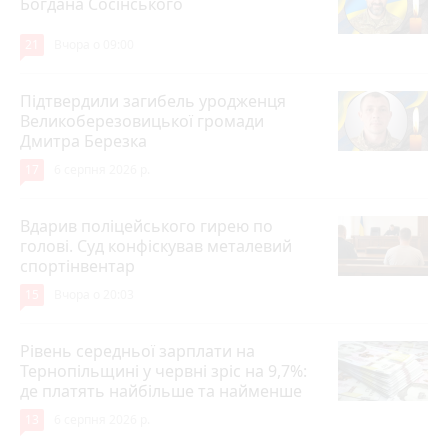
Богдана Сосінського
21
Вчора о 09:00
Підтвердили загибель уродженця
Великоберезовицької громади
Дмитра Березка
17
6 серпня 2026 р.
Вдарив поліцейського гирею по
голові. Суд конфіскував металевий
спортінвентар
15
Вчора о 20:03
Рівень середньої зарплати на
Тернопільщині у червні зріс на 9,7%:
де платять найбільше та найменше
13
6 серпня 2026 р.