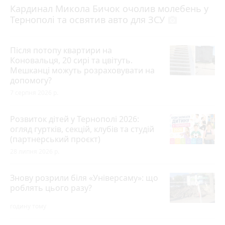
Кардинал Микола Бичок очолив молебень у
Тернополі та освятив авто для ЗСУ
photo_camera
Після потопу квартири на
Коновальця, 20 сирі та цвітуть.
Мешканці можуть розраховувати на
допомогу?
7 серпня 2026 р.
Розвиток дітей у Тернополі 2026:
огляд гуртків, секцій, клубів та студій
(партнерський проєкт)
28 липня 2026 р.
Знову розрили біля «Універсаму»: що
роблять цього разу?
годину тому