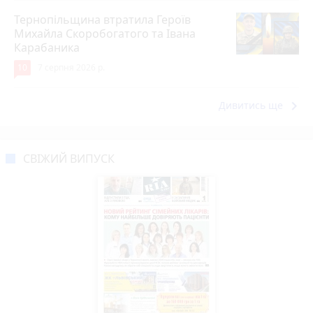
Тернопільщина втратила Героїв
Михайла Скоробогатого та Івана
Карабаника
10
7 серпня 2026 р.
keyboard_arrow_right
Дивитись ще
СВІЖИЙ ВИПУСК