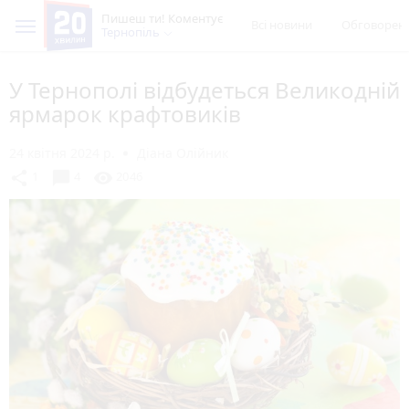
Пишеш ти! Коментує
Всі новини
Обговорен
Тернопіль
У Тернополі відбудеться Великодній
ярмарок крафтовиків
24 квітня 2024 р.
Діана Олійник
chat_bubble
share
visibility
1
4
2046