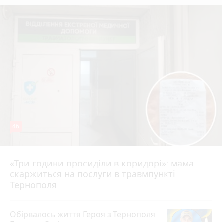
46
«Три години просиділи в коридорі»: мама
Вчора о 13:05
скаржиться на послуги в травмпункті
Тернополя
Обірвалось життя Героя з Тернополя