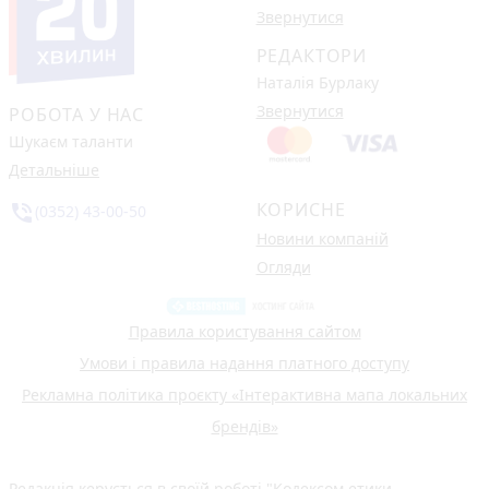
Звернутися
РЕДАКТОРИ
Наталія Бурлаку
Звернутися
РОБОТА У НАС
Шукаєм таланти
Детальніше
КОРИСНЕ
phone_in_talk
(0352) 43-00-50
Новини компаній
Огляди
Правила користування сайтом
Умови і правила надання платного доступу
Рекламна політика проєкту «Інтерактивна мапа локальних
брендів»
Редакція керується в своїй роботі
"Кодексом етики