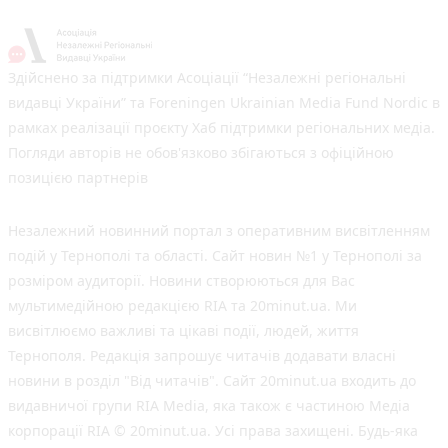
Здійснено за підтримки Асоціації “Незалежні регіональні
видавці України” та Foreningen Ukrainian Media Fund Nordic в
рамках реалізації проєкту Хаб підтримки регіональних медіа.
Погляди авторів не обов'язково збігаються з офіційною
позицією партнерів
Незалежний новинний портал з оперативним висвітленням
подій у Тернополі та області. Сайт новин №1 у Тернополі за
розміром аудиторії. Новини створюються для Вас
мультимедійною редакцією RIA та 20minut.ua. Ми
висвітлюємо важливі та цікаві події, людей, життя
Тернополя. Редакція запрошує читачів додавати власні
новини в розділ "Від читачів". Сайт 20minut.ua входить до
видавничої групи RIA Media, яка також є частиною Медіа
корпорації RIA © 20minut.ua. Усі права захищені. Будь-яка