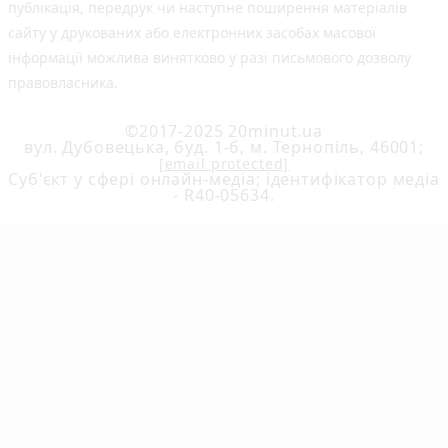
публiкацiя, передрук чи наступне поширення матеріалів
сайту у друкованих або електронних засобах масової
інформації можлива винятково у разі письмового дозволу
правовласника.
©2017-2025 20minut.ua
вул. Дубовецька, буд. 1-б, м. Тернопіль, 46001;
[email protected]
Cуб'єкт у сфері онлайн-медіа; ідентифікатор медіа
- R40-05634.