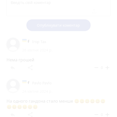
Опублікувати коментар
Ігор Так
26 квітня 2024 р.
Нема грошей
reply
share
remove
add
0
Pavlo Pavlo
24 квітня 2024 р.
На одного гандона стало менше 😀😀😀😀😀😀
😀😀😀😀😀😀
reply
share
remove
add
0