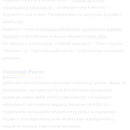
українського журналіста"
, затвердженим Комісією з
журналістської етики. Поскаржитись на матеріал до Комісії
можна
тут
Видання є членом
Асоціації Незалежні регіональні видавці
України
та Всесвітньої асоціації видавців
WAN-IFRA
Матеріали з позначками "Новини компаній", "Прес-служба",
"Реклама" та "Партнерський проєкт" опубліковані на правах
реклами.
Здійснено за підтримки програми «Сильніші разом: Медіа та
Демократія», що реалізується Всесвітньою асоціацією
видавців новин (WAN-IFRA) у партнерстві з Асоціацією
«Незалежні регіональні видавці України» (АНРВУ) та
Норвезькою асоціацією медіабізнесу (MBL) за підтримки
Норвегії. Погляди авторів не обов’язково відображають
офіційну позицію партнерів програми.