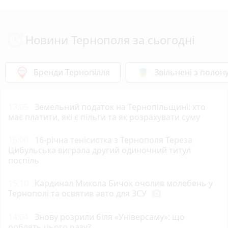
Новини Тернополя за сьогодні
Бренди Тернопілля
Звільнені з полон
17:05
Земельний податок на Тернопільщині: хто
має платити, які є пільги та як розрахувати суму
16:00
16-річна тенісистка з Тернополя Тереза
Цибульська виграла другий одиночний титул
поспіль
15:10
Кардинал Микола Бичок очолив молебень у
Тернополі та освятив авто для ЗСУ
photo_camera
14:04
Знову розрили біля «Універсаму»: що
роблять цього разу?