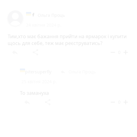
Ольга Проць
24 квітня 2024 р.
Тим,хто має бажання прийти на ярмарок і купити
щось для себе, теж має реєструватись?
reply
share
remove
add
0
pitersuperfly
Ольга Проць
reply
25 квітня 2024 р.
То замануха
reply
share
remove
add
0