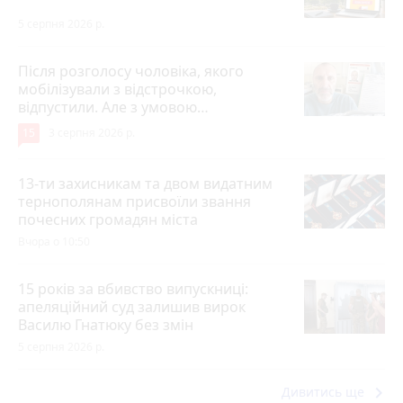
5 серпня 2026 р.
Після розголосу чоловіка, якого
мобілізували з відстрочкою,
відпустили. Але з умовою…
15
3 серпня 2026 р.
13-ти захисникам та двом видатним
тернополянам присвоїли звання
почесних громадян міста
Вчора о 10:50
15 років за вбивство випускниці:
апеляційний суд залишив вирок
Василю Гнатюку без змін
5 серпня 2026 р.
keyboard_arrow_right
Дивитись ще