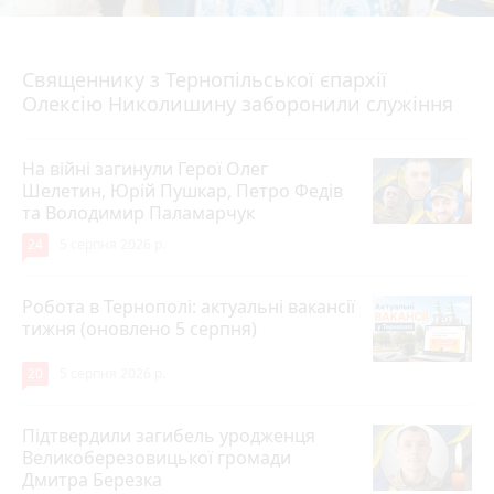
5 серпня 2026 р.
Священнику з Тернопільської єпархії
Олексію Николишину заборонили служіння
На війні загинули Герої Олег
Шелетин, Юрій Пушкар, Петро Федів
та Володимир Паламарчук
24
5 серпня 2026 р.
Робота в Тернополі: актуальні вакансії
тижня (оновлено 5 серпня)
20
5 серпня 2026 р.
Підтвердили загибель уродженця
Великоберезовицької громади
Дмитра Березка