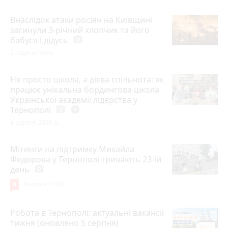
Внаслідок атаки росіян на Київщині
загинули 3-річний хлопчик та його
бабуся і дідусь
photo_camera
2 години тому
Не просто школа, а дієва спільнота: як
працює унікальна бордингова школа
Української академії лідерства у
Тернополі
photo_camera
play_circle_filled
4 серпня 2026 р.
Мітинги на підтримку Михайла
Федорова у Тернополі тривають 23-ій
день
photo_camera
6
Вчора о 21:00
Робота в Тернополі: актуальні вакансії
тижня (оновлено 5 серпня)