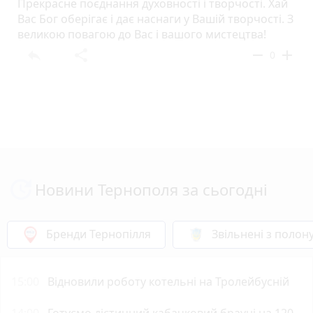
Прекрасне поєднання духовності і творчості. Хай
Вас Бог оберігає і дає наснаги у Вашій творчості. З
великою повагою до Вас і вашого мистецтва!
reply
share
remove
add
0
Новини Тернополя за сьогодні
Бренди Тернопілля
Звільнені з полон
15:00
Відновили роботу котельні на Тролейбусній