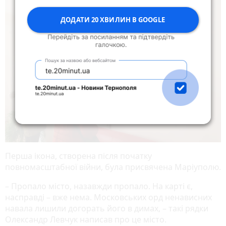
ДОДАТИ 20 ХВИЛИН В GOOGLE
Перша ікона, створена після початку
повномасштабної війни, була присвячена Маріуполю.
– Пропало місто, назавжди пропало. На карті є,
насправді – вже нема. Московських орд ненависних
навала лишили догорать його в димах, – такі рядки
Олександр Левчук написав про це місто.