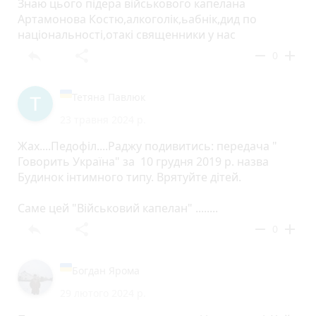
Знаю цього підера військового капелана
Артамонова Костю,алкоголік,ьабнік,дид по
національності,отакі священники у нас
reply
share
remove
add
0
Тетяна Павлюк
23 травня 2024 р.
Жах....Педофіл....Раджу подивитись: передача "
Говорить Україна" за 10 грудня 2019 р. назва
Будинок інтимного типу. Врятуйте дітей.
Саме цей "Військовий капелан" ........
reply
share
remove
add
0
Богдан Ярома
29 лютого 2024 р.