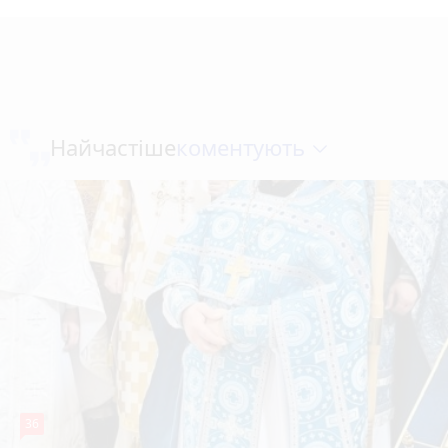
коментують
Найчастіше
36