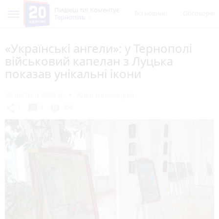
Пишеш ти! Коментує
Всі новини
Обговорен
Тернопіль
«Українські ангели»: у Тернополі
військовий капелан з Луцька
показав унікальні ікони
28 лютого 2024 р.
Юлія Іноземцева
chat_bubble
share
visibility
1
3
306