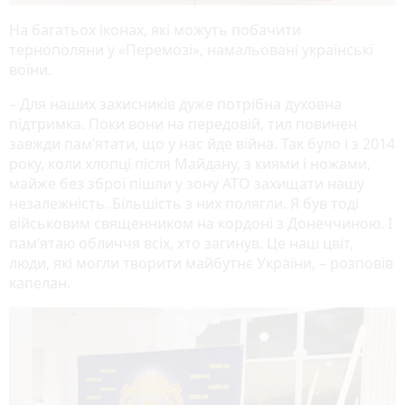
На багатьох іконах, які можуть побачити
тернополяни у «Перемозі», намальовані українські
воїни.
– Для наших захисників дуже потрібна духовна
підтримка. Поки вони на передовій, тил повинен
завжди пам’ятати, що у нас йде війна. Так було і з 2014
року, коли хлопці після Майдану, з киями і ножами,
майже без зброї пішли у зону АТО захищати нашу
незалежність. Більшість з них полягли. Я був тоді
військовим священником на кордоні з Донеччиною. І
пам’ятаю обличчя всіх, хто загинув. Це наш цвіт,
люди, які могли творити майбутнє України, – розповів
капелан.