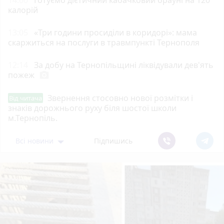
14:00
Готуємо дієтичний кабачковий брауні на 120
калорій
13:05
«Три години просиділи в коридорі»: мама
скаржиться на послуги в травмпункті Тернополя
12:14
За добу на Тернопільщині ліквідували дев'ять
пожеж
photo_camera
Звернення стосовно нової розмітки і
Від читача
знаків дорожнього руху біля шостої школи
м.Тернопіль.
Всі новини
Підпишись