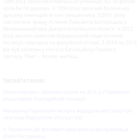
1986 році закінчив Ковельське училище №5 за фахом
«різьба по дереву». У 1994 році закінчив Волинську
духовну семінарію в сані священника. З 2001 року
настоятель храму Успіння Пресвятої Богородиці у
Великомихайлівці Дніпропетровської області. У 2012
році заочно закінчив Бердянський педагогічний
інститут, навчався на факультеті історії. З 2014 по 2016
рік був капелан у п’ятого батальйону Правого
сектору. Поет – пісняр, митець.
Читайте також:
Грали класику і збирали кошти на ЗСУ: у «Перемозі»
влаштували благодійний концерт
Мешканці Тернополя можуть відвідати виставку про
«янголів Маріуполя» (Репортаж)
У Тернополі діє фотовиставка військовослужбовця
Юрія Костишина