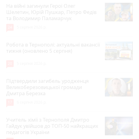
На війні загинули Герої Олег
Шелетин, Юрій Пушкар, Петро Федів
та Володимир Паламарчук
24
5 серпня 2026 р.
Робота в Тернополі: актуальні вакансії
тижня (оновлено 5 серпня)
20
5 серпня 2026 р.
Підтвердили загибель уродженця
Великоберезовицької громади
Дмитра Березка
17
6 серпня 2026 р.
Учитель хімії з Тернополя Дмитро
Гайдук увійшов до ТОП-50 найкращих
педагогів України