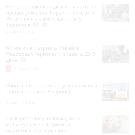
Не просто школа, а дієва спільнота: як
працює унікальна бордингова школа
Української академії лідерства у
Тернополі
photo_camera
play_circle_filled
4 серпня 2026 р.
Мітинги на підтримку Михайла
Федорова у Тернополі тривають 23-ій
день
photo_camera
6
Вчора о 21:00
Робота в Тернополі: актуальні вакансії
тижня (оновлено 5 серпня)
5 серпня 2026 р.
Після розголосу чоловіка, якого
мобілізували з відстрочкою,
відпустили. Але з умовою…