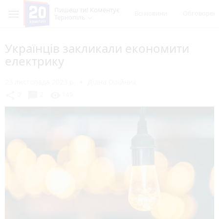
Пишеш ти! Коментує
Всі новини
Обговорен
Тернопіль
Українців закликали економити
електрику
23 листопада 2023 р.
Діана Олійник
chat_bubble
share
visibility
0
2
149