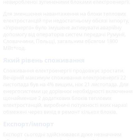
невиробленої зупиненими блоками електроенергії.
Для зменшення навантаження на блоки теплових
електростанцій при недостатньому обсязі імпорту,
«Укренерго» було змушене активувати аварійну
допомогу від операторів систем передачі Румунії,
Словаччини, Польщі, загальним обсягом 1800
МВт*год.
Який рівень споживання
Споживання електроенергії продовжує зростати.
Вечірній максимум споживання електроенергії 22
листопада був на 4% вищим, ніж 21 листопада. Для
енергосистеми це дорівнює необхідності включення
щонайменше 2 додаткових блоків теплових
електростанцій, виробничі потужності яких наразі
обмежені через вихід в ремонт кількох блоків.
Експорт/імпорт
Експорт сьогодні здійснювався дуже незначним