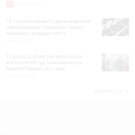
15
3 серпня 2026 р.
13-ти захисникам та двом видатним
тернополянам присвоїли звання
почесних громадян міста
Вчора о 10:50
15 років за вбивство випускниці:
апеляційний суд залишив вирок
Василю Гнатюку без змін
5 серпня 2026 р.
keyboard_arrow_right
Дивитись ще