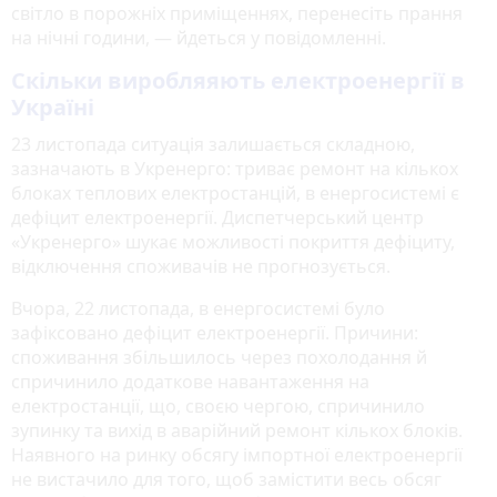
світло в порожніх приміщеннях, перенесіть прання
на нічні години, — йдеться у повідомленні.
Скільки виробляяють електроенергії в
Україні
23 листопада ситуація залишається складною,
зазначають в Укренерго: триває ремонт на кількох
блоках теплових електростанцій, в енергосистемі є
дефіцит електроенергії. Диспетчерський центр
«Укренерго» шукає можливості покриття дефіциту,
відключення споживачів не прогнозується.
Вчора, 22 листопада, в енергосистемі було
зафіксовано дефіцит електроенергії. Причини:
споживання збільшилось через похолодання й
спричинило додаткове навантаження на
електростанції, що, своєю чергою, спричинило
зупинку та вихід в аварійний ремонт кількох блоків.
Наявного на ринку обсягу імпортної електроенергії
не вистачило для того, щоб замістити весь обсяг