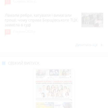
15
5 серпня 2026 р.
Ламали ребра, катували і вимагали
гроші: чому справа Борщівського ТЦК
зависла в суді
14
5 серпня 2026 р.
keyboard_arrow_right
Дивитись ще
СВІЖИЙ ВИПУСК