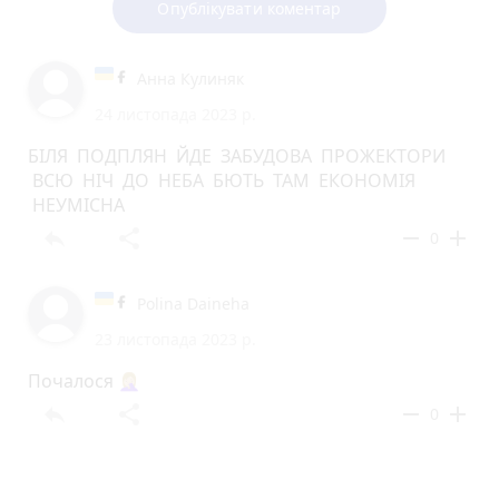
Опублікувати коментар
Анна Кулиняк
24 листопада 2023 р.
БІЛЯ ПОДПЛЯН ЙДЕ ЗАБУДОВА ПРОЖЕКТОРИ
ВСЮ НІЧ ДО НЕБА БЮТЬ ТАМ ЕКОНОМІЯ
НЕУМІСНА
reply
share
remove
add
0
Polina Daineha
23 листопада 2023 р.
Почалося 🤦🏼‍♀️
reply
share
remove
add
0