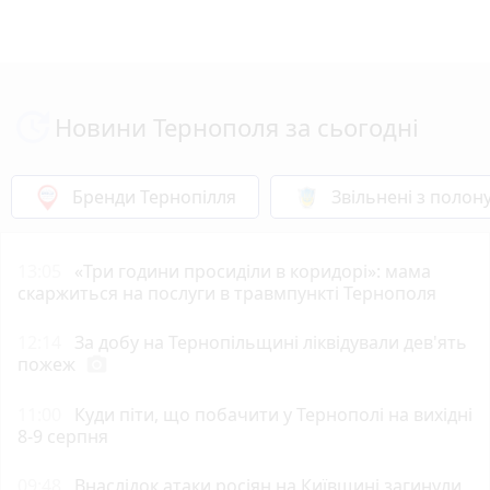
Новини Тернополя за сьогодні
Бренди Тернопілля
Звільнені з полон
13:05
«Три години просиділи в коридорі»: мама
скаржиться на послуги в травмпункті Тернополя
12:14
За добу на Тернопільщині ліквідували дев'ять
пожеж
photo_camera
11:00
Куди піти, що побачити у Тернополі на вихідні
8-9 серпня
09:48
Внаслідок атаки росіян на Київщині загинули