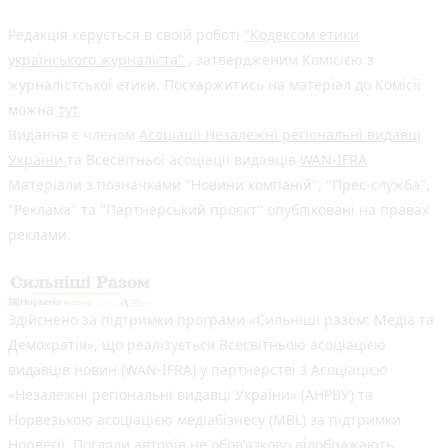
Редакція керується в своїй роботі
"Кодексом етики
українського журналіста"
, затвердженим Комісією з
журналістської етики. Поскаржитись на матеріал до Комісії
можна
тут
Видання є членом
Асоціації Незалежні регіональні видавці
України
та Всесвітньої асоціації видавців
WAN-IFRA
Матеріали з позначками "Новини компаній", "Прес-служба",
"Реклама" та "Партнерський проєкт" опубліковані на правах
реклами.
Здійснено за підтримки програми «Сильніші разом: Медіа та
Демократія», що реалізується Всесвітньою асоціацією
видавців новин (WAN-IFRA) у партнерстві з Асоціацією
«Незалежні регіональні видавці України» (АНРВУ) та
Норвезькою асоціацією медіабізнесу (MBL) за підтримки
Норвегії. Погляди авторів не обов’язково відображають