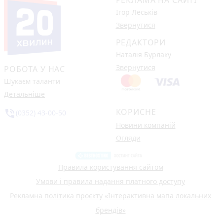
РЕКЛАМА НА САЙТІ
Ігор Леськів
Звернутися
РЕДАКТОРИ
Наталія Бурлаку
Звернутися
РОБОТА У НАС
Шукаєм таланти
Детальніше
КОРИСНЕ
phone_in_talk
(0352) 43-00-50
Новини компаній
Огляди
Правила користування сайтом
Умови і правила надання платного доступу
Рекламна політика проєкту «Інтерактивна мапа локальних
брендів»